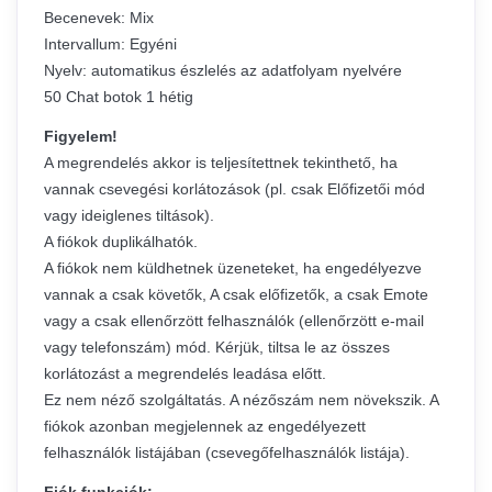
Becenevek: Mix
Intervallum: Egyéni
Nyelv: automatikus észlelés az adatfolyam nyelvére
50 Chat botok 1 hétig
Figyelem!
A megrendelés akkor is teljesítettnek tekinthető, ha
vannak csevegési korlátozások (pl. csak Előfizetői mód
vagy ideiglenes tiltások).
A fiókok duplikálhatók.
A fiókok nem küldhetnek üzeneteket, ha engedélyezve
vannak a csak követők, A csak előfizetők, a csak Emote
vagy a csak ellenőrzött felhasználók (ellenőrzött e-mail
vagy telefonszám) mód. Kérjük, tiltsa le az összes
korlátozást a megrendelés leadása előtt.
Ez nem néző szolgáltatás. A nézőszám nem növekszik. A
fiókok azonban megjelennek az engedélyezett
felhasználók listájában (csevegőfelhasználók listája).