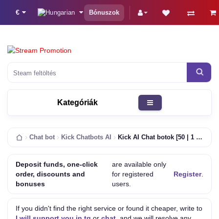
€
Bónuszok
Steam feltöltés
Kategóriák
Chat bot
Kick Chatbots AI
Kick AI Chat botok [50 | 1 hét | Automatikus Nyelvfelismerés | 0-15 / M | Egyéni Intervallum]
Deposit funds, one-click
are available only
order, discounts and
for registered
Register
.
bonuses
users.
If you didn't find the right service or found it cheaper, write to
I will support you in tg
or
chat
, and we will resolve any