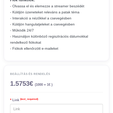
Fiók funkciók:
- Olvassa el és elemezze a streamer beszédét
- Küldjön üzeneteket releváns a patak téma
- Interakció a nézőkkel a csevegésben
- Küldjön hangulatjeleket a csevegésben
- Működik 24/7
- Használjon különböző regisztrációs dátumokkal
rendelkező fiókokat
- Fiókok ellenőrzött e-maileket
BEÁLLÍTÁS ÉS RENDELÉS
1.5753€
(1000 = 1€ )
(text_required)
Link