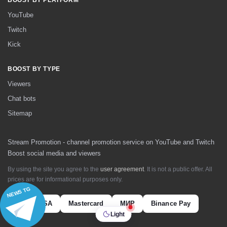
BOOST BY PLATFORM
YouTube
Twitch
Kick
BOOST BY TYPE
Viewers
Chat bots
Sitemap
Stream Promotion - channel promotion service on YouTube and Twitch
Boost social media and viewers
By using the site you agree to the
user agreement
. It is not a public offer. All
prices are for informational purposes only.
NEWS TG
VISA
Mastercard
МИР
Binance Pay
Light