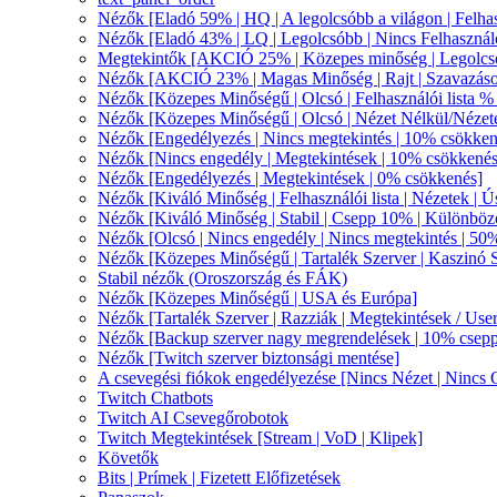
Nézők [Eladó 59% | HQ | A legolcsóbb a világon | Felhas
Nézők [Eladó 43% | LQ | Legolcsóbb | Nincs Felhasználó
Megtekintők [AKCIÓ 25% | Közepes minőség | Legolcsóbb 
Nézők [AKCIÓ 23% | Magas Minőség | Rajt | Szavazáso
Nézők [Közepes Minőségű | Olcsó | Felhasználói lista %
Nézők [Közepes Minőségű | Olcsó | Nézet Nélkül/Nézetek
Nézők [Engedélyezés | Nincs megtekintés | 10% csökken
Nézők [Nincs engedély | Megtekintések | 10% csökkenés
Nézők [Engedélyezés | Megtekintések | 0% csökkenés]
Nézők [Kiváló Minőség | Felhasználói lista | Nézetek | 
Nézők [Kiváló Minőség | Stabil | Csepp 10% | Különböző
Nézők [Olcsó | Nincs engedély | Nincs megtekintés | 50
Nézők [Közepes Minőségű | Tartalék Szerver | Kaszinó
Stabil nézők (Oroszország és FÁK)
Nézők [Közepes Minőségű | USA és Európa]
Nézők [Tartalék Szerver | Razziák | Megtekintések / User
Nézők [Backup szerver nagy megrendelések | 10% csepp |
Nézők [Twitch szerver biztonsági mentése]
A csevegési fiókok engedélyezése [Nincs Nézet | Nincs 
Twitch Chatbots
Twitch AI Csevegőrobotok
Twitch Megtekintések [Stream | VoD | Klipek]
Követők
Bits | Prímek | Fizetett Előfizetések