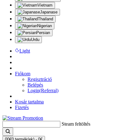
Vietnam
Japanase
Thailand
Nigerian
Persian
Urdu
Light
API
25%
Bónuszok
Fiókom
Regisztráció
Belépés
Login(Referral)
Kosár tartalma
Fizetés
St
0
0€
0 termék(ek) - 0€