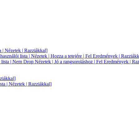
 | Nézetek | Razziákkal]
sználói lista | Nézetek | Hozza a tetejére | Fel Eredmények | Razziákk
 lista | Nem Drop Nézetek | Jó a rangsoroláshoz | Fel Eredmények | Ra
ziákkal]
ta | Nézetek | Razziákkal]