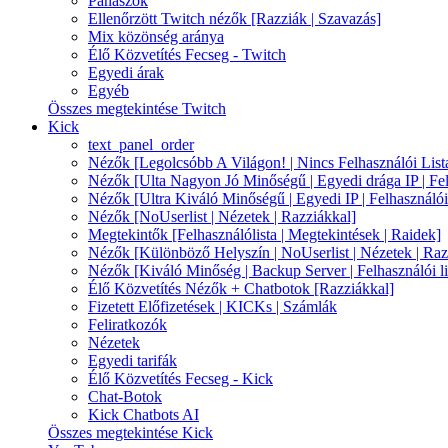
Panaszok
Ellenőrzött Twitch nézők [Razziák | Szavazás]
Mix közönség aránya
Élő Közvetítés Fecseg - Twitch
Egyedi árak
Egyéb
Összes megtekintése Twitch
Kick
text_panel_order
Nézők [Legolcsóbb A Világon! | Nincs Felhasználói Lista
Nézők [Ulta Nagyon Jó Minőségű | Egyedi drága IP | Felha
Nézők [Ultra Kiváló Minőségű | Egyedi IP | Felhasználói
Nézők [NoUserlist | Nézetek | Razziákkal]
Megtekintők [Felhasználólista | Megtekintések | Raidek]
Nézők [Különböző Helyszín | NoUserlist | Nézetek | Raz
Nézők [Kiváló Minőség | Backup Server | Felhasználói lis
Élő Közvetítés Nézők + Chatbotok [Razziákkal]
Fizetett Előfizetések | KICKs | Számlák
Feliratkozók
Nézetek
Egyedi tarifák
Élő Közvetítés Fecseg - Kick
Chat-Botok
Kick Chatbots AI
Összes megtekintése Kick