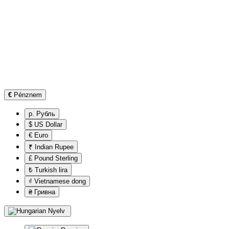
€
Pénznem
р. Рубль
$ US Dollar
€ Euro
₹ Indian Rupee
£ Pound Sterling
₺ Turkish lira
₫ Vietnamese dong
₴ Гривна
Nyelv