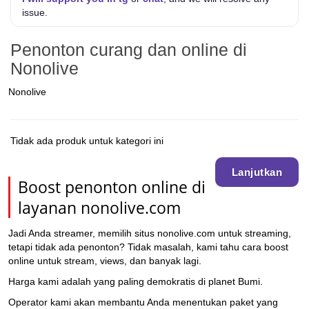
issue.
Penonton curang dan online di
Nonolive
Nonolive
Tidak ada produk untuk kategori ini
Lanjutkan
Boost penonton online di
layanan nonolive.com
Jadi Anda streamer, memilih situs nonolive.com untuk streaming,
tetapi tidak ada penonton? Tidak masalah, kami tahu cara boost
online untuk stream, views, dan banyak lagi.
Harga kami adalah yang paling demokratis di planet Bumi.
Operator kami akan membantu Anda menentukan paket yang