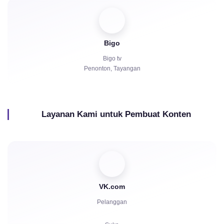
Bigo
Bigo tv
Penonton, Tayangan
Layanan Kami untuk Pembuat Konten
VK.com
Pelanggan