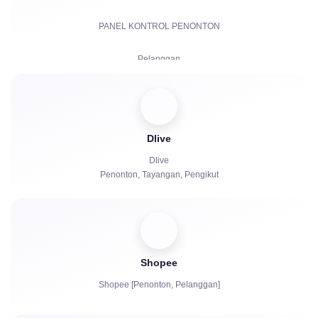
PANEL KONTROL PENONTON
Pelanggan
Langganan Berbayar | KICKs | Akun
Tayangan
Dlive
Bot chat
Dlive
Penonton, Tayangan, Pengikut
Shopee
Shopee [Penonton, Pelanggan]