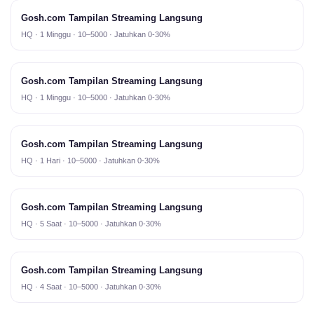
Gosh.com Tampilan Streaming Langsung
HQ · 1 Minggu · 10–5000 · Jatuhkan 0-30%
Gosh.com Tampilan Streaming Langsung
HQ · 1 Minggu · 10–5000 · Jatuhkan 0-30%
Gosh.com Tampilan Streaming Langsung
HQ · 1 Hari · 10–5000 · Jatuhkan 0-30%
Gosh.com Tampilan Streaming Langsung
HQ · 5 Saat · 10–5000 · Jatuhkan 0-30%
Gosh.com Tampilan Streaming Langsung
HQ · 4 Saat · 10–5000 · Jatuhkan 0-30%