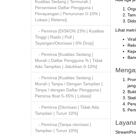
Kualitas Sedang | Termurah |
Persentase Daftar Pengguna |
Orga
Penayangan | Penurunan 0-10% |
Tamp
Lokasi | Retensi]
Dido
Lihat metr
- Pemirsa [DISKON 23% | Kualitas
Tinggi | Raids | Poll |
Vira
Tayangan/Otorisasi | 0% Drop]
Reko
Kep
- Pemirsa [Kualitas Sedang |
Band
Murah | Daftar Pengguna % | Tidak
Ada Tampilan | Jatuhkan 0-10%]
Mengap
- Pemirsa [Kualitas Sedang |
Prom
Murah | Tanpa / Dengan Tampilan |
jang
Tanpa / dengan Daftar Pengguna |
Bukt
Pemirsa float 5-35% | Lokasi]
Stat
Peng
- Pemirsa [Otorisasi | Tidak Ada
Pert
Tampilan | Turun 10%]
Layana
- Pemirsa [Tanpa otorisasi |
Tampilan | Turun 10%]
StreamPro