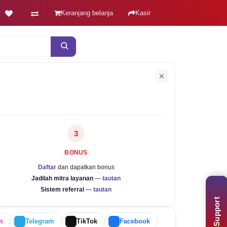
Keranjang belanja
Kasir
×
3
BONUS
Daftar
dan dapatkan bonus
Jadilah mitra layanan
—
tautan
Sistem referral
—
tautan
Support
m
Telegram
TikTok
Facebook