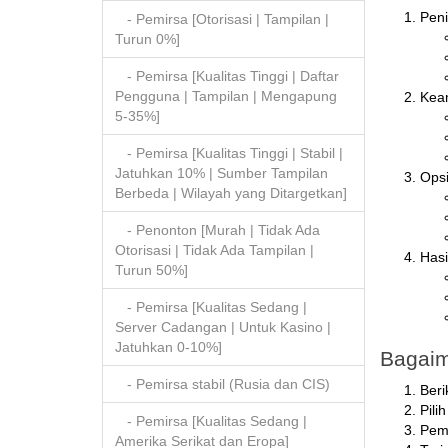
Peni
- Pemirsa [Otorisasi | Tampilan |
Turun 0%]
- Pemirsa [Kualitas Tinggi | Daftar
Pengguna | Tampilan | Mengapung
Kea
5-35%]
- Pemirsa [Kualitas Tinggi | Stabil |
Jatuhkan 10% | Sumber Tampilan
Opsi
Berbeda | Wilayah yang Ditargetkan]
- Penonton [Murah | Tidak Ada
Otorisasi | Tidak Ada Tampilan |
Hasi
Turun 50%]
- Pemirsa [Kualitas Sedang |
Server Cadangan | Untuk Kasino |
Jatuhkan 0-10%]
Bagaim
- Pemirsa stabil (Rusia dan CIS)
Beri
Pili
- Pemirsa [Kualitas Sedang |
Pem
Amerika Serikat dan Eropa]