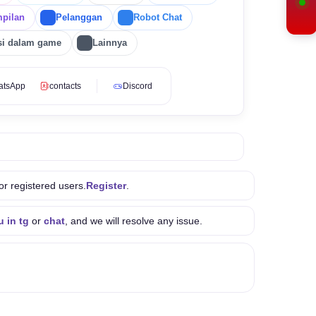
pilan
Pelanggan
Robot Chat
si dalam game
Lainnya
atsApp
contacts
Discord
or registered users.
Register
.
u in tg
or
chat
, and we will resolve any issue.