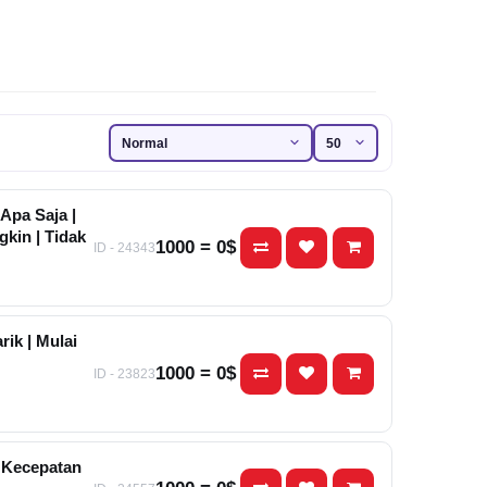
Apa Saja |
kin | Tidak
1000 = 0$
ID - 24343
ik | Mulai
1000 = 0$
ID - 23823
| Kecepatan