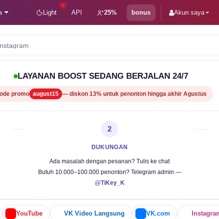
a
Light
API
25%
bonus
Akun saya
LAYANAN BOOST SEDANG BERJALAN 24/7
ode promo
august15
— diskon 13% untuk penonton hingga akhir Agustus
2
DUKUNGAN
Ada masalah dengan pesanan? Tulis ke chat
Butuh 10.000–100.000 penonton? Telegram admin —
@TiKey_K
YouTube
VK Video Langsung
VK.com
Instagra