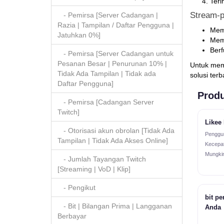
Teri
Stream-p
- Pemirsa [Server Cadangan |
Razia | Tampilan / Daftar Pengguna |
Mem
Jatuhkan 0%]
Mema
Berf
- Pemirsa [Server Cadangan untuk
Pesanan Besar | Penurunan 10% |
Untuk meme
Tidak Ada Tampilan | Tidak ada
solusi ter
Daftar Pengguna]
Produ
- Pemirsa [Cadangan Server
Twitch]
Likee 
- Otorisasi akun obrolan [Tidak Ada
Penggun
Tampilan | Tidak Ada Akses Online]
Kecepat
Mungkin
- Jumlah Tayangan Twitch
[Streaming | VoD | Klip]
- Pengikut
bit pe
- Bit | Bilangan Prima | Langganan
Anda
Berbayar