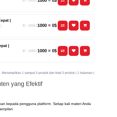
1000 = 0$
ID - 24557
epat |
1000 = 0$
ID - 28881
ь
pat |
1000 = 0$
ID - 28887
Menampilkan 1 sampai 5 produk dari total 5 produk ( 1 halaman )
ten yang Efektif
lkan kepada pengguna platform. Setiap kali materi Anda
tampilan.