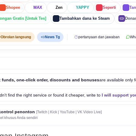
Shopee
MAX
Zen
YAPPY
Seperti
Tam
ongan Gratis [Untuk Tes]
Tambahkan dana ke Steam
Dona
Obrolan langsung
News Tg
pertanyaan dan jawaban
Wh
 funds, one-click order, discounts and bonuses
are available only f
idn't find the right service or found it cheaper, write to
I will support yo
kontrol penonton
[Twitch | Kick | YouTube | VK Video Live]
et khusus Anda sendiri