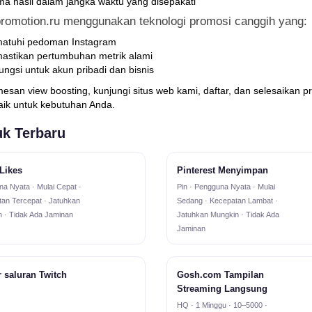
ma hasil dalam jangka waktu yang disepakati
romotion.ru menggunakan teknologi promosi canggih yang:
atuhi pedoman Instagram
stikan pertumbuhan metrik alami
ungsi untuk akun pribadi dan bisnis
san view boosting, kunjungi situs web kami, daftar, dan selesaikan
baik untuk kebutuhan Anda.
k Terbaru
Likes
Pinterest Menyimpan
a Nyata · Mulai Cepat ·
Pin · Pengguna Nyata · Mulai
an Tercepat · Jatuhkan
Sedang · Kecepatan Lambat ·
 · Tidak Ada Jaminan
Jatuhkan Mungkin · Tidak Ada
Jaminan
r saluran Twitch
Gosh.com Tampilan
Streaming Langsung
HQ · 1 Minggu · 10–5000 ·