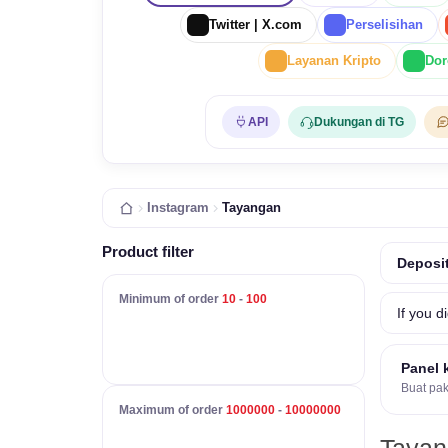
Twitter | X.com
Perselisihan
Layanan Kripto
Dor
API
Dukungan di TG
Instagram
Tayangan
Product filter
Deposit
Minimum of order
10
-
100
If you d
Panel 
Buat pak
Maximum of order
1000000
-
10000000