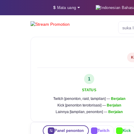
$
Bahas
Mata uang
K
1
STATUS
Twitch [penonton, raid, tampilan] —
Berjalan
Kick [penonton terotorisasi] —
Berjalan
Lainnya [tampilan, penonton] —
Berjalan
Panel penonton
Twitch
Kick