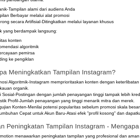
nik-Tampilan alami dari audiens Anda
ilan Berbayar melalui alat promosi
rong secara Artifisial-Ditingkatkan melalui layanan khusus
ik yang berdampak langsung:
litas konten
mendasi algoritmik
ercayaan pemirsa
ing ke pengiklan
a Meningkatkan Tampilan Instagram?
osi Algoritmik-Instagram memprioritaskan konten dengan keterlibata
kauan organik.
i Sosial-Postingan dengan jumlah penayangan tinggi tampak lebih kred
istik Profil-Jumlah penayangan yang tinggi menarik mitra dan merek.
ujian Konten-Menilai potensi popularitas sebelum promosi skala besar
umbuhan Cepat untuk Akun Baru-Atasi efek "profil kosong" dan dapatk
n Peningkatan Tampilan Instagram - Mengapa 
motion menawarkan peningkatan tampilan yang profesional dan aman