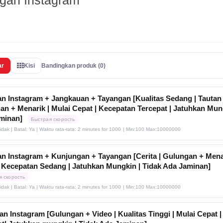
gan Instagram
ar
Kisi
Bandingkan produk (0)
n Instagram + Jangkauan + Tayangan [Kualitas Sedang | Tautan 
n + Menarik | Mulai Cepat | Kecepatan Tercepat | Jatuhkan Mung
minan]
Быстрая скорость
Tidak | Batal: Ya | Waktu rata-rata: 2 minutes for 1000
| Min:100 Max:10000000
n Instagram + Kunjungan + Tayangan [Cerita | Gulungan + Menar
| Kecepatan Sedang | Jatuhkan Mungkin | Tidak Ada Jaminan]
я скорость
Tidak | Batal: Ya | Waktu rata-rata: 2 minutes for 1000
| Min:100 Max:10000000
n Instagram [Gulungan + Video | Kualitas Tinggi | Mulai Cepat 