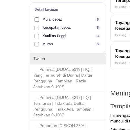
Tercep
Isi ulang: 
Detail layanan
Mulai cepat
5
Tayanga
Kecepatan cepat
5
Kecepa
Isi ulang: 
Kualitas tinggi
3
Murah
3
Tayanga
Kecepa
Twitch
Isi ulang: 
- Pemirsa [DIJUAL 59% | HQ |
Yang Termurah di Dunia | Daftar
Pengguna | Tampilan | Razia |
Jatuhkan 0-10%]
Mening
- Pemirsa [DIJUAL 43% | LQ |
Termurah | Tidak ada Daftar
Tampil
Pengguna | Tidak Ada Tampilan |
Jatuhkan 0-10%]
Ini mengac
muncul di 
- Penonton [DISKON 25% |
Ada tiga j