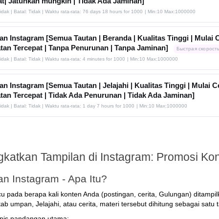
at| Jatuhkan mungkin | Tidak Ada Jaminan]
Tidak | Batal: Tidak | Waktu rata-rata: 76 days 18 hours for 1000
| Min:10 Max:1000000
n Instagram [Semua Tautan | Beranda | Kualitas Tinggi | Mulai C
tan Tercepat | Tanpa Penurunan | Tanpa Jaminan]
Быстрая скорост
Tidak | Batal: Tidak | Waktu rata-rata: 4 minutes for 1000
| Min:10 Max:1000000
n Instagram [Semua Tautan | Jelajahi | Kualitas Tinggi | Mulai Ce
tan Tercepat | Tidak Ada Penurunan | Tidak Ada Jaminan]
Tidak | Batal: Tidak | Waktu rata-rata: 1 day 7 hours for 1000
| Min:10 Max:1000000
katkan Tampilan di Instagram: Promosi Kon
an Instagram - Apa Itu?
u pada berapa kali konten Anda (postingan, cerita, Gulungan) ditampi
tab umpan, Jelajahi, atau cerita, materi tersebut dihitung sebagai satu 
enis pandangan utama: