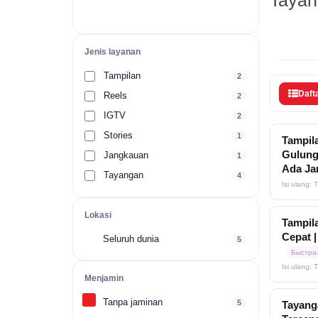
Tayan
Jenis layanan
Tampilan
2
Daft
Reels
2
IGTV
2
Stories
1
Tampila
Gulunga
Jangkauan
1
Ada Ja
Tayangan
4
Isi ulang: 
Lokasi
Tampila
Cepat 
Seluruh dunia
5
Быстра
Isi ulang: 
Menjamin
Tanpa jaminan
5
Tayanga