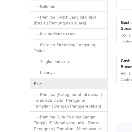
- Keluhan
- Pemirsa Twitch yang dikontrol
Gosh.
[Razia | Pemungutan suara]
Strea
- Mix audience rates
HQ · 1 
Jatuhk
- Obrolan Streaming Langsung-
Twitch
Gosh.
- Tingkat individu
Strea
- Lainnya
HQ · 3 
Jatuhk
Kick
- Pemirsa [Paling murah di dunia! |
Tidak ada Daftar Pengguna |
Tampilan | Dengan Penggerebekan]
- Pemirsa [Ulta Kualitas Sangat
Tinggi | IP Mahal yang unik | Daftar
Pengguna | Tampilan | Membawa ke