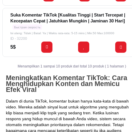
Suka Komentar TikTok [Kualitas Tinggi | Start Tercepat |
Kecepatan Cepat | Jatuhkan Mungkin | Jaminan 30 Hari]
Быстрая скорость
Isi ulang: Tidak | Batal: Ya | Waktu rata-rata: 5-15 mins
| Min:50 Max:100000
ID - 32200
5$
Menampilkan 1 sampai 10 produk dari total 10 produk ( 1 halaman )
Meningkatkan Komentar TikTok: Cara
Menghidupkan Konten dan Memicu
Efek Viral
Dalam di dunia TikTok, komentar bukan hanya kata-kata di bawah
video. Mereka adalah sinyal kuat untuk algoritme yang mengubah
klip biasa menjadi klip topik yang sedang tren. Ketika lusinan
respons yang hidup muncul di bawah Anda video, sistem secara
otomatis meningkatkan prioritasnya dalam rekomendasi. Tetapi
bagaimana cara mencapai keterlibatan seperti itu jika audiens