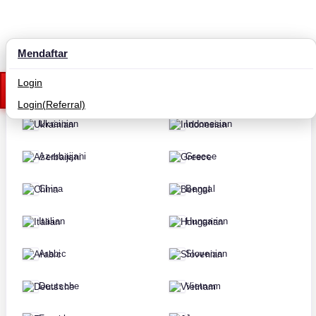
Mendaftar
Russian
Hindi
Login
English
Korean
Login(Referral)
Ukrainian
Indonesian
Azerbaijani
Greece
China
Bengal
Italian
Hungarian
Arabic
Slovenian
Deutsche
Vietnam