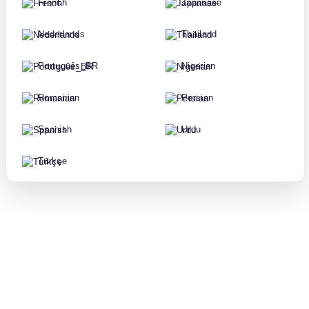
French
Japanase
Nederlands
Thailand
Português_BR
Nigerian
Romanian
Persian
Spanish
Urdu
Türkçe