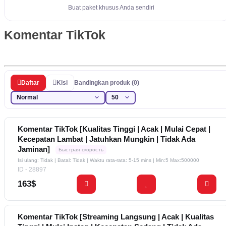
Buat paket khusus Anda sendiri
Komentar TikTok
Daftar
Kisi
Bandingkan produk (0)
Komentar TikTok [Kualitas Tinggi | Acak | Mulai Cepat |
Kecepatan Lambat | Jatuhkan Mungkin | Tidak Ada
Jaminan]
Быстрая скорость
Isi ulang: Tidak | Batal: Tidak | Waktu rata-rata: 5-15 mins
| Min:5 Max:500000
ID - 28897
163$
Komentar TikTok [Streaming Langsung | Acak | Kualitas