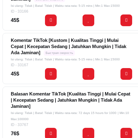
Isi ulang: Tidak | Batal: Tidak | Waktu rata-rata: 5-15 mins
| Min:1 Max:15000
ID - 33166
45$
Komentar TikTok [Kustom | Kualitas Tinggi | Mulai
Cepat | Kecepatan Sedang | Jatuhkan Mungkin | Tidak
Ada Jaminan]
Быстрая скорость
Isi ulang: Tidak | Batal: Tidak | Waktu rata-rata: 5-15 mins
| Min:1 Max:15000
ID - 33167
45$
Balasan Komentar TikTok [Kualitas Tinggi | Mulai Cepat
| Kecepatan Sedang | Jatuhkan Mungkin | Tidak Ada
Jaminan]
Isi ulang: Tidak | Batal: Tidak | Waktu rata-rata: 72 days 15 hours for 1000
| Min:10
Max:100000
ID - 33767
76$