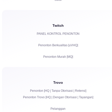
Tayangan
Pelanggan
Twitch
PANEL KONTROL PENONTON
Jam Tayangan untuk YouTube
Penonton Berkualitas [uVHQ]
Bagikan
Penonton Murah [MQ]
Komentar
Tayangan
Keluhan
Pengikut
Trovo
Penonton [HQ | Tanpa Otorisasi | Retensi]
Bits | Langganan Berbayar | Primes
Penonton Trovo [HQ | Dengan Otorisasi | Tayangan]
Bot chat
Komunikasi Langsung di Chat
Pelanggan