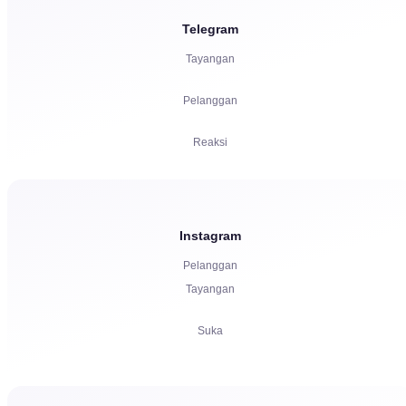
Suara
Telegram
Tayangan
Pemutaran
Pelanggan
Keluhan
Reaksi
Referral
Boost
Instagram
Pelanggan
Peluncuran Bot
Tayangan
Komentar
Suka
Keluhan
Komentar
Bintang