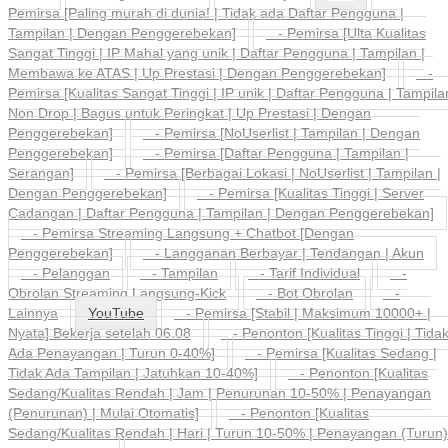
Pemirsa [Paling murah di dunia! | Tidak ada Daftar Pengguna |
Tampilan | Dengan Penggerebekan]
- Pemirsa [Ulta Kualitas
Sangat Tinggi | IP Mahal yang unik | Daftar Pengguna | Tampilan |
Membawa ke ATAS | Up Prestasi | Dengan Penggerebekan]
-
Pemirsa [Kualitas Sangat Tinggi | IP unik | Daftar Pengguna | Tampila
Non Drop | Bagus untuk Peringkat | Up Prestasi | Dengan
Penggerebekan]
- Pemirsa [NoUserlist | Tampilan | Dengan
Penggerebekan]
- Pemirsa [Daftar Pengguna | Tampilan |
Serangan]
- Pemirsa [Berbagai Lokasi | NoUserlist | Tampilan |
Dengan Penggerebekan]
- Pemirsa [Kualitas Tinggi | Server
Cadangan | Daftar Pengguna | Tampilan | Dengan Penggerebekan]
- Pemirsa Streaming Langsung + Chatbot [Dengan
Penggerebekan]
- Langganan Berbayar | Tendangan | Akun
- Pelanggan
- Tampilan
- Tarif Individual
-
Obrolan Streaming Langsung-Kick
- Bot Obrolan
-
Lainnya
YouTube
- Pemirsa [Stabil | Maksimum 10000+ |
Nyata] Bekerja setelah 06.08
- Penonton [Kualitas Tinggi | Tida
Ada Penayangan | Turun 0-40%]
- Pemirsa [Kualitas Sedang |
Tidak Ada Tampilan | Jatuhkan 10-40%]
- Penonton [Kualitas
Sedang/Kualitas Rendah | Jam | Penurunan 10-50% | Penayangan
(Penurunan) | Mulai Otomatis]
- Penonton [Kualitas
Sedang/Kualitas Rendah | Hari | Turun 10-50% | Penayangan (Turun)