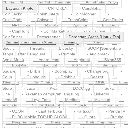
Chatbots AI
- YouTube Chatbots
- Bot obrolan Trovo
Layanan Kripto
- CNTOKEN
- CoinAlpha
-
CoinGecko
- Coinhunters
- CoinMooner
-
CoinsGods
- Coinvote
- FreshCoins
- GemFinder
- NFTsniper
- Rarible
- Watcher
- BlockFolio
- CoinHunt
- CoinMarketCap
- Coinscope
-
CoinSniper
- Dexscreener
Dorongan Gratis [Untuk Tes]
Tambahkan dana ke Steam
Lainnya
- Zoom
-
Spotify
- Threads
- Bluesky
- SOOP [Sementara
Tanpa Daftar Pengguna]
- Rumble
- Audiomack
-
Apple Musik
- Aparat.com
- Anghami
- Bizon365
- BeatPort
- Booyah!
- BIGO TV
- Binance
Square
- Bilibili
- Boomplay
- Change org
-
Coub
- Clubhouse
- Dribbble
- Deezer
-
TtingLive
- FanCentro
- GitHub
- IMDB
- Itun
Store
- Jaco
- Kwai
- LOCO.gg
- Suka
-
Line
- Rekaman campuran langsung
- LinkedIn
-
Lemon8
- LoyalFans
- Medium
- Mixcloud
-
Mixch.tv
- NUUM [Ditutup]
- Napster
- Openrec.tv
- OZON
- Laut Terbuka
- Parti.com
- PandaTV
- PUBG Mobile TOP-UP GLOBAL
- Quora
- Rutube
- Reverbnation
- Radiojavan
- RottenTomatoes