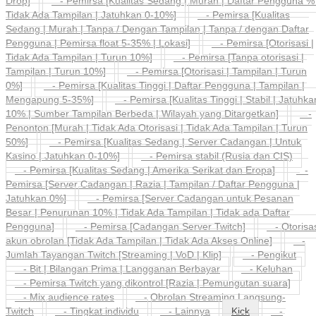
Drop]
- Pemirsa [Kualitas Sedang | Murah | Daftar Pengguna % 
Tidak Ada Tampilan | Jatuhkan 0-10%]
- Pemirsa [Kualitas
Sedang | Murah | Tanpa / Dengan Tampilan | Tanpa / dengan Daftar
Pengguna | Pemirsa float 5-35% | Lokasi]
- Pemirsa [Otorisasi |
Tidak Ada Tampilan | Turun 10%]
- Pemirsa [Tanpa otorisasi |
Tampilan | Turun 10%]
- Pemirsa [Otorisasi | Tampilan | Turun
0%]
- Pemirsa [Kualitas Tinggi | Daftar Pengguna | Tampilan |
Mengapung 5-35%]
- Pemirsa [Kualitas Tinggi | Stabil | Jatuhka
10% | Sumber Tampilan Berbeda | Wilayah yang Ditargetkan]
-
Penonton [Murah | Tidak Ada Otorisasi | Tidak Ada Tampilan | Turun
50%]
- Pemirsa [Kualitas Sedang | Server Cadangan | Untuk
Kasino | Jatuhkan 0-10%]
- Pemirsa stabil (Rusia dan CIS)
- Pemirsa [Kualitas Sedang | Amerika Serikat dan Eropa]
-
Pemirsa [Server Cadangan | Razia | Tampilan / Daftar Pengguna |
Jatuhkan 0%]
- Pemirsa [Server Cadangan untuk Pesanan
Besar | Penurunan 10% | Tidak Ada Tampilan | Tidak ada Daftar
Pengguna]
- Pemirsa [Cadangan Server Twitch]
- Otorisas
akun obrolan [Tidak Ada Tampilan | Tidak Ada Akses Online]
-
Jumlah Tayangan Twitch [Streaming | VoD | Klip]
- Pengikut
- Bit | Bilangan Prima | Langganan Berbayar
- Keluhan
- Pemirsa Twitch yang dikontrol [Razia | Pemungutan suara]
- Mix audience rates
- Obrolan Streaming Langsung-
Twitch
- Tingkat individu
- Lainnya
Kick
-