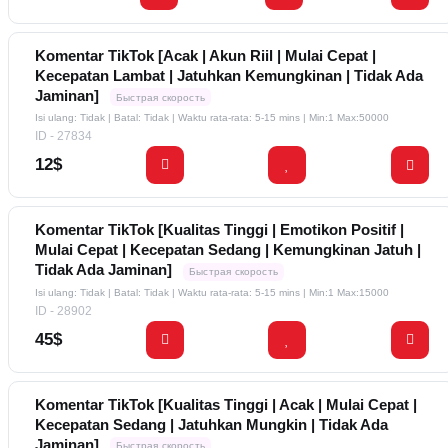
Komentar TikTok [Acak | Akun Riil | Mulai Cepat |
Kecepatan Lambat | Jatuhkan Kemungkinan | Tidak Ada
Jaminan]
Быстрая скорость
Isi ulang: Tidak | Batal: Tidak | Waktu rata-rata: 5-15 mins
| Min:1 Max:50000
ID - 27834
12$
Komentar TikTok [Kualitas Tinggi | Emotikon Positif |
Mulai Cepat | Kecepatan Sedang | Kemungkinan Jatuh |
Tidak Ada Jaminan]
Быстрая скорость
Isi ulang: Tidak | Batal: Tidak | Waktu rata-rata: 5-15 mins
| Min:1 Max:15000
ID - 28902
45$
Komentar TikTok [Kualitas Tinggi | Acak | Mulai Cepat |
Kecepatan Sedang | Jatuhkan Mungkin | Tidak Ada
Jaminan]
Быстрая скорость