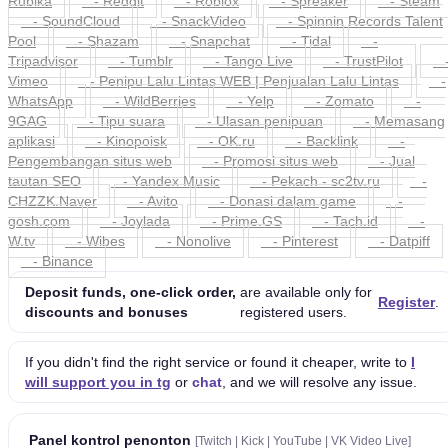
Rubika
- Reddit
- Roblox
- Spreaker
- Steam
- SoundCloud
- SnackVideo
- Spinnin Records Talent
Pool
- Shazam
- Snapchat
- Tidal
-
Tripadvisor
- Tumblr
- Tango Live
- TrustPilot
Vimeo
- Penipu Lalu Lintas WEB | Penjualan Lalu Lintas
-
WhatsApp
- WildBerries
- Yelp
- Zomato
-
9GAG
- Tipu suara
- Ulasan penipuan
- Memasang
aplikasi
- Kinopoisk
- OK.ru
- Backlink
-
Pengembangan situs web
- Promosi situs web
- Jual
tautan SEO
- Yandex Music
- Pekach - sc2tv.ru
-
CHZZK.Naver
- Avito
- Donasi dalam game
-
gosh.com
- Joylada
- Prime.GS
- Tach.id
-
W.tv
- Wibes
- Nonolive
- Pinterest
- Datpiff
- Binance
Deposit funds, one-click order,
are available only for
Register
.
discounts and bonuses
registered users.
If you didn't find the right service or found it cheaper, write to
I
will support you in tg
or
chat
, and we will resolve any issue.
Panel kontrol penonton
[Twitch | Kick | YouTube | VK Video Live]