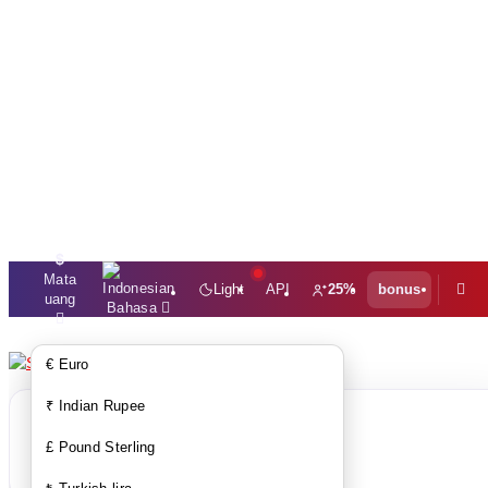
$
Mata
Light
API
25%
bonus
uang
Bahasa
€ Euro
₹ Indian Rupee
Sepertinya daftar belanja anda
£ Pound Sterling
masih kosong