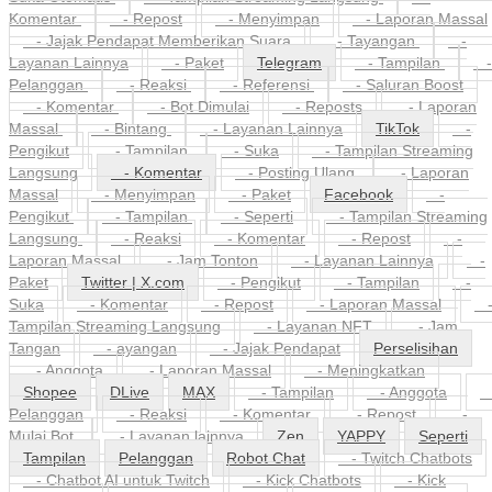
Komentar
- Repost
- Menyimpan
- Laporan Massal
- Jajak Pendapat Memberikan Suara
- Tayangan
-
Layanan Lainnya
- Paket
Telegram
- Tampilan
-
Pelanggan
- Reaksi
- Referensi
- Saluran Boost
- Komentar
- Bot Dimulai
- Reposts
- Laporan
Massal
- Bintang
- Layanan Lainnya
TikTok
-
Pengikut
- Tampilan
- Suka
- Tampilan Streaming
Langsung
- Komentar
- Posting Ulang
- Laporan
Massal
- Menyimpan
- Paket
Facebook
-
Pengikut
- Tampilan
- Seperti
- Tampilan Streaming
Langsung
- Reaksi
- Komentar
- Repost
-
Laporan Massal
- Jam Tonton
- Layanan Lainnya
-
Paket
Twitter | X.com
- Pengikut
- Tampilan
-
Suka
- Komentar
- Repost
- Laporan Massal
Tampilan Streaming Langsung
- Layanan NFT
- Jam
Tangan
- ayangan
- Jajak Pendapat
Perselisihan
- Anggota
- Laporan Massal
- Meningkatkan
Shopee
DLive
MAX
- Tampilan
- Anggota
Pelanggan
- Reaksi
- Komentar
- Repost
-
Mulai Bot
- Layanan lainnya
Zen
YAPPY
Seperti
Tampilan
Pelanggan
Robot Chat
- Twitch Chatbots
- Chatbot AI untuk Twitch
- Kick Chatbots
- Kick