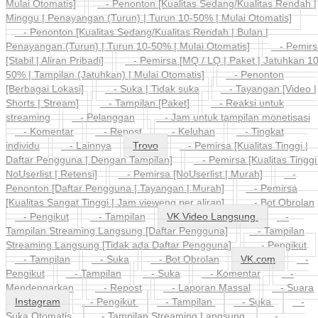
Mulai Otomatis]
- Penonton [Kualitas Sedang/Kualitas Rendah |
Minggu | Penayangan (Turun) | Turun 10-50% | Mulai Otomatis]
- Penonton [Kualitas Sedang/Kualitas Rendah | Bulan |
Penayangan (Turun) | Turun 10-50% | Mulai Otomatis]
- Pemirs
[Stabil | Aliran Pribadi]
- Pemirsa [MQ / LQ | Paket | Jatuhkan 10
50% | Tampilan (Jatuhkan) | Mulai Otomatis]
- Penonton
[Berbagai Lokasi]
- Suka | Tidak suka
- Tayangan [Video |
Shorts | Stream]
- Tampilan [Paket]
- Reaksi untuk
streaming
- Pelanggan
- Jam untuk tampilan monetisasi
- Komentar
- Repost
- Keluhan
- Tingkat
individu
- Lainnya
Trovo
- Pemirsa [Kualitas Tinggi |
Daftar Pengguna | Dengan Tampilan]
- Pemirsa [Kualitas Tinggi 
NoUserlist | Retensi]
- Pemirsa [NoUserlist | Murah]
-
Penonton [Daftar Pengguna | Tayangan | Murah]
- Pemirsa
[Kualitas Sangat Tinggi | Jam vieweng per aliran]
- Bot Obrolan
- Pengikut
- Tampilan
VK Video Langsung
-
Tampilan Streaming Langsung [Daftar Pengguna]
- Tampilan
Streaming Langsung [Tidak ada Daftar Pengguna]
- Pengikut
- Tampilan
- Suka
- Bot Obrolan
VK.com
-
Pengikut
- Tampilan
- Suka
- Komentar
-
Mendengarkan
- Repost
- Laporan Massal
- Suara
Instagram
- Pengikut
- Tampilan
- Suka
-
Suka Otomatis
- Tampilan Streaming Langsung
-