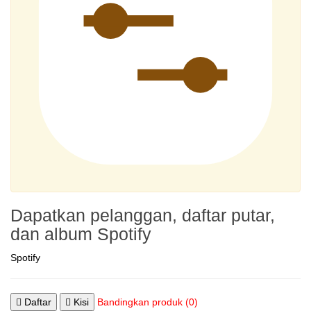
Dapatkan pelanggan, daftar putar,
dan album Spotify
Spotify
Daftar
Kisi
Bandingkan produk (0)