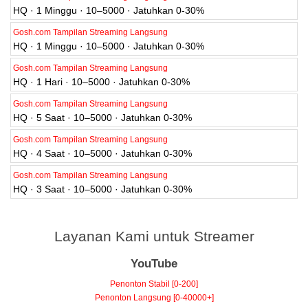
HQ · 1 Minggu · 10–5000 · Jatuhkan 0-30%
Gosh.com Tampilan Streaming Langsung
HQ · 1 Minggu · 10–5000 · Jatuhkan 0-30%
Gosh.com Tampilan Streaming Langsung
HQ · 1 Hari · 10–5000 · Jatuhkan 0-30%
Gosh.com Tampilan Streaming Langsung
HQ · 5 Saat · 10–5000 · Jatuhkan 0-30%
Gosh.com Tampilan Streaming Langsung
HQ · 4 Saat · 10–5000 · Jatuhkan 0-30%
Gosh.com Tampilan Streaming Langsung
HQ · 3 Saat · 10–5000 · Jatuhkan 0-30%
Layanan Kami untuk Streamer
YouTube
Penonton Stabil [0-200]
Penonton Langsung [0-40000+]