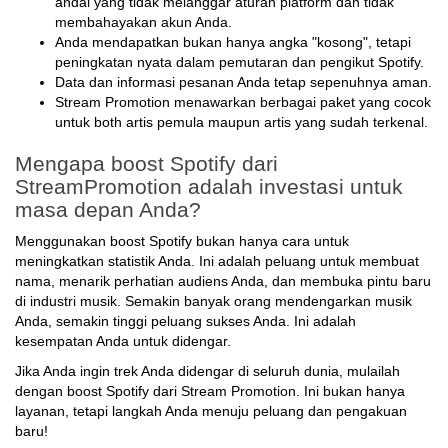
andal yang tidak melanggar aturan platform dan tidak
membahayakan akun Anda.
Anda mendapatkan bukan hanya angka "kosong", tetapi
peningkatan nyata dalam pemutaran dan pengikut Spotify.
Data dan informasi pesanan Anda tetap sepenuhnya aman.
Stream Promotion menawarkan berbagai paket yang cocok
untuk both artis pemula maupun artis yang sudah terkenal.
Mengapa boost Spotify dari
StreamPromotion adalah investasi untuk
masa depan Anda?
Menggunakan boost Spotify bukan hanya cara untuk
meningkatkan statistik Anda. Ini adalah peluang untuk membuat
nama, menarik perhatian audiens Anda, dan membuka pintu baru
di industri musik. Semakin banyak orang mendengarkan musik
Anda, semakin tinggi peluang sukses Anda. Ini adalah
kesempatan Anda untuk didengar.
Jika Anda ingin trek Anda didengar di seluruh dunia, mulailah
dengan boost Spotify dari Stream Promotion. Ini bukan hanya
layanan, tetapi langkah Anda menuju peluang dan pengakuan
baru!