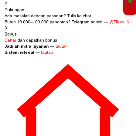
2
Dukungan
Ada masalah dengan pesanan? Tulis ke chat
Butuh 10.000–100.000 penonton? Telegram admin —
@TiKey_K
3
Bonus
Daftar
dan dapatkan bonus
Jadilah mitra layanan
—
tautan
Sistem referral
—
tautan