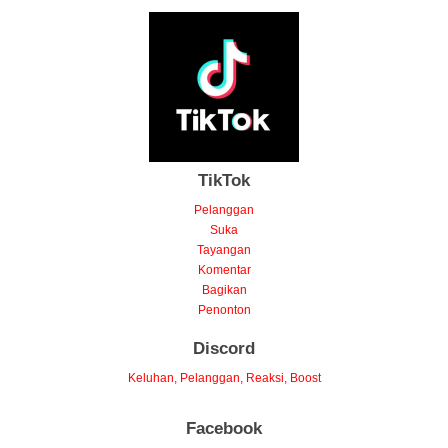
TikTok
Pelanggan
Suka
Tayangan
Komentar
Bagikan
Penonton
Discord
Keluhan, Pelanggan, Reaksi, Boost
Facebook