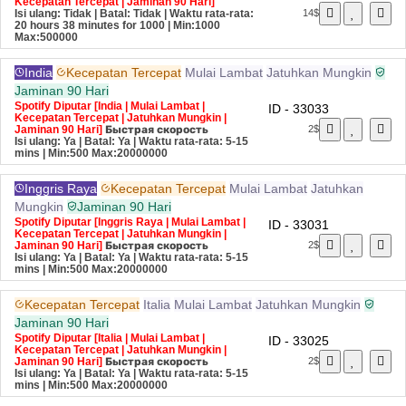
Kecepatan Tercepat | Jaminan 90 Hari]
Isi ulang: Tidak | Batal: Tidak | Waktu rata-rata:
14$
20 hours 38 minutes for 1000
| Min:1000
Max:500000
India
Kecepatan Tercepat
Mulai Lambat
Jatuhkan Mungkin
Jaminan 90 Hari
Spotify Diputar [India | Mulai Lambat |
ID - 33033
Kecepatan Tercepat | Jatuhkan Mungkin |
Jaminan 90 Hari]
Быстрая скорость
2$
Isi ulang: Ya | Batal: Ya | Waktu rata-rata: 5-15
mins
| Min:500 Max:20000000
Inggris Raya
Kecepatan Tercepat
Mulai Lambat
Jatuhkan
Mungkin
Jaminan 90 Hari
Spotify Diputar [Inggris Raya | Mulai Lambat |
ID - 33031
Kecepatan Tercepat | Jatuhkan Mungkin |
Jaminan 90 Hari]
Быстрая скорость
2$
Isi ulang: Ya | Batal: Ya | Waktu rata-rata: 5-15
mins
| Min:500 Max:20000000
Kecepatan Tercepat
Italia
Mulai Lambat
Jatuhkan Mungkin
Jaminan 90 Hari
Spotify Diputar [Italia | Mulai Lambat |
ID - 33025
Kecepatan Tercepat | Jatuhkan Mungkin |
Jaminan 90 Hari]
Быстрая скорость
2$
Isi ulang: Ya | Batal: Ya | Waktu rata-rata: 5-15
mins
| Min:500 Max:20000000