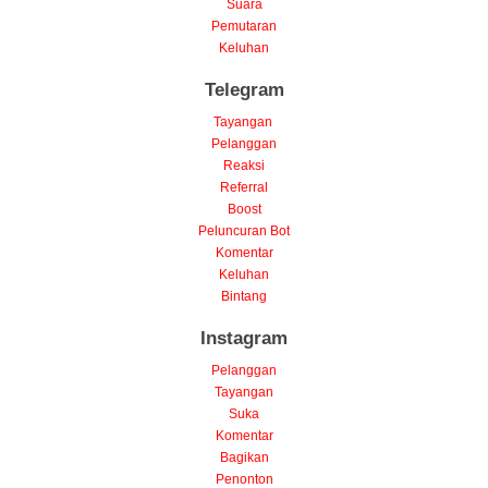
Suara
Pemutaran
Keluhan
Telegram
Tayangan
Pelanggan
Reaksi
Referral
Boost
Peluncuran Bot
Komentar
Keluhan
Bintang
Instagram
Pelanggan
Tayangan
Suka
Komentar
Bagikan
Penonton