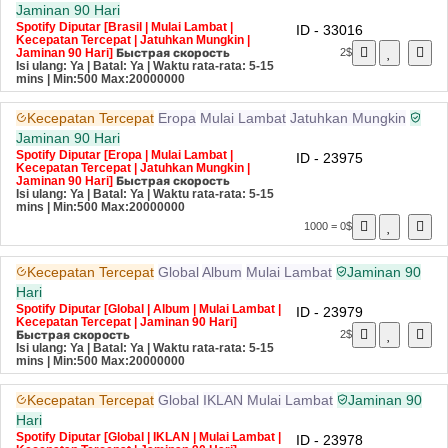
Jaminan 90 Hari
Spotify Diputar [Brasil | Mulai Lambat |
ID - 33016
Kecepatan Tercepat | Jatuhkan Mungkin |
Jaminan 90 Hari]
Быстрая скорость
2$
Isi ulang: Ya | Batal: Ya | Waktu rata-rata: 5-15
mins
| Min:500 Max:20000000
Kecepatan Tercepat
Eropa
Mulai Lambat
Jatuhkan Mungkin
Jaminan 90 Hari
Spotify Diputar [Eropa | Mulai Lambat |
ID - 23975
Kecepatan Tercepat | Jatuhkan Mungkin |
Jaminan 90 Hari]
Быстрая скорость
Isi ulang: Ya | Batal: Ya | Waktu rata-rata: 5-15
mins
| Min:500 Max:20000000
1000 = 0$
Kecepatan Tercepat
Global
Album
Mulai Lambat
Jaminan 90
Hari
Spotify Diputar [Global | Album | Mulai Lambat |
ID - 23979
Kecepatan Tercepat | Jaminan 90 Hari]
Быстрая скорость
2$
Isi ulang: Ya | Batal: Ya | Waktu rata-rata: 5-15
mins
| Min:500 Max:20000000
Kecepatan Tercepat
Global
IKLAN
Mulai Lambat
Jaminan 90
Hari
Spotify Diputar [Global | IKLAN | Mulai Lambat |
ID - 23978