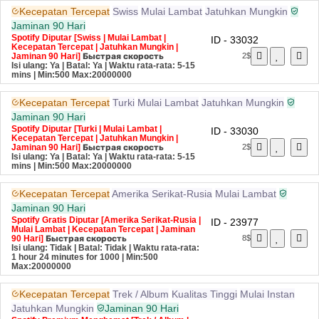
Kecepatan Tercepat
Swiss
Mulai Lambat
Jatuhkan Mungkin
Jaminan 90 Hari
Spotify Diputar [Swiss | Mulai Lambat |
ID - 33032
Kecepatan Tercepat | Jatuhkan Mungkin |
Jaminan 90 Hari]
Быстрая скорость
2$
Isi ulang: Ya | Batal: Ya | Waktu rata-rata: 5-15
mins
| Min:500 Max:20000000
Kecepatan Tercepat
Turki
Mulai Lambat
Jatuhkan Mungkin
Jaminan 90 Hari
Spotify Diputar [Turki | Mulai Lambat |
ID - 33030
Kecepatan Tercepat | Jatuhkan Mungkin |
Jaminan 90 Hari]
Быстрая скорость
2$
Isi ulang: Ya | Batal: Ya | Waktu rata-rata: 5-15
mins
| Min:500 Max:20000000
Kecepatan Tercepat
Amerika Serikat-Rusia
Mulai Lambat
Jaminan 90 Hari
Spotify Gratis Diputar [Amerika Serikat-Rusia |
ID - 23977
Mulai Lambat | Kecepatan Tercepat | Jaminan
90 Hari]
Быстрая скорость
8$
Isi ulang: Tidak | Batal: Tidak | Waktu rata-rata:
1 hour 24 minutes for 1000
| Min:500
Max:20000000
Kecepatan Tercepat
Trek / Album
Kualitas Tinggi
Mulai Instan
Jatuhkan Mungkin
Jaminan 90 Hari