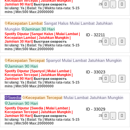
Kecepatan Tercepat | Jatuhkan Mungkin |
Jaminan 90 Hari]
Быстрая скорость
2$
Isi ulang: Ya | Batal: Ya | Waktu rata-rata: 5-15
mins
| Min:500 Max:20000000
Kecepatan Lambat
Sangat Halus
Mulai Lambat
Jatuhkan
Mungkin
Jaminan 30 Hari
Spotify Diputar [Sangat Halus | Mulai Lambat |
ID - 32211
Kecepatan Lambat | Jatuhkan Mungkin |
Jaminan 30 Hari]
Быстрая скорость
2$
Isi ulang: Ya | Batal: Ya | Waktu rata-rata: 5-15
mins
| Min:500 Max:20000000
Kecepatan Tercepat
Spanyol
Mulai Lambat
Jatuhkan Mungkin
Jaminan 90 Hari
Spotify Diputar [Spanyol | Mulai Lambat |
ID - 33023
Kecepatan Tercepat | Jatuhkan Mungkin |
Jaminan 90 Hari]
Быстрая скорость
2$
Isi ulang: Ya | Batal: Ya | Waktu rata-rata: 5-15
mins
| Min:500 Max:20000000
Swedia
Kecepatan Tercepat
Mulai Lambat
Jatuhkan Mungkin
Jaminan 90 Hari
Spotify Diputar [Swedia | Mulai Lambat |
ID - 33029
Kecepatan Tercepat | Jatuhkan Mungkin |
Jaminan 90 Hari]
Быстрая скорость
2$
Isi ulang: Ya | Batal: Ya | Waktu rata-rata: 5-15
mins
| Min:500 Max:20000000