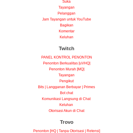
Suka
Tayangan
Pelanggan
Jam Tayangan untuk YouTube
Bagikan
Komentar
Keluhan
Twitch
PANEL KONTROL PENONTON
Penonton Berkualitas [uVHQ]
Penonton Murah [MQ]
Tayangan
Pengikut
Bits | Langganan Berbayar | Primes
Bot chat
Komunikasi Langsung di Chat
Keluhan
Otorisasi Akun di Chat
Trovo
Penonton [HQ | Tanpa Otorisasi | Retensi]