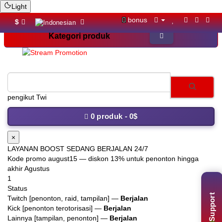
Light
bonus
$
Kategori produk
pengikut Twitch
0 produk - 0$
×
LAYANAN BOOST SEDANG BERJALAN 24/7
Kode promo
august15
— diskon 13% untuk penonton hingga
akhir Agustus
1
Status
Support
Twitch [penonton, raid, tampilan] —
Berjalan
Kick [penonton terotorisasi] —
Berjalan
Lainnya [tampilan, penonton] —
Berjalan