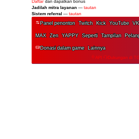
Jadilah mitra layanan
—
tautan
Sistem referral
—
tautan
Panel penonton
Twitch
Kick
YouTube
VK
MAX
Zen
YAPPY
Seperti
Tampilan
Pelan
Donasi dalam game
Lainnya
API
Dukungan di T