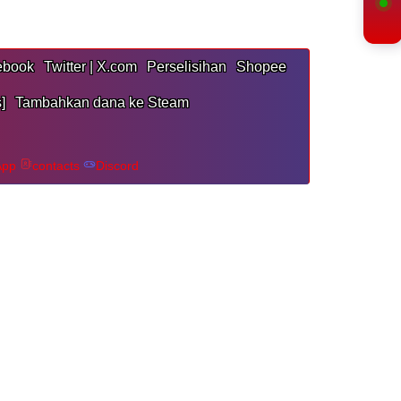
ebook
Twitter | X.com
Perselisihan
Shopee
]
Tambahkan dana ke Steam
App
contacts
Discord