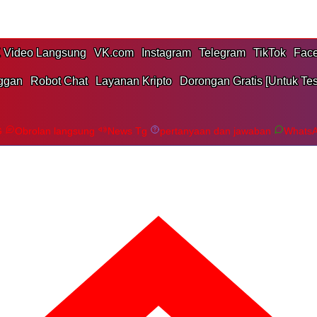
 Video Langsung
VK.com
Instagram
Telegram
TikTok
Fac
ggan
Robot Chat
Layanan Kripto
Dorongan Gratis [Untuk Tes
G
Obrolan langsung
News Tg
pertanyaan dan jawaban
Whats