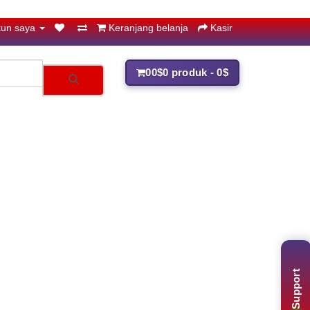
un saya
Keranjang belanja
Kasir
0
0$
0 produk - 0$
Support