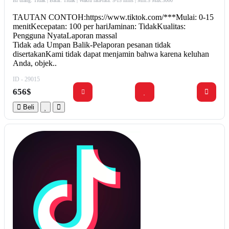
Isi ulang: Tidak | Batal: Tidak | Waktu rata-rata: 5-15 mins
| Min:5 Max:3000
TAUTAN CONTOH:https://www.tiktok.com/***Mulai: 0-15
menitKecepatan: 100 per hariJaminan: TidakKualitas:
Pengguna NyataLaporan massal
Tidak ada Umpan Balik-Pelaporan pesanan tidak
disertakanKami tidak dapat menjamin bahwa karena keluhan
Anda, objek..
ID - 29015
656$
Beli