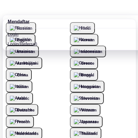
Mendaftar
Russian
Hindi
Login
English
Korean
Login(Referral)
Ukrainian
Indonesian
Azerbaijani
Greece
China
Bengal
Italian
Hungarian
Arabic
Slovenian
Deutsche
Vietnam
French
Japanase
Nederlands
Thailand