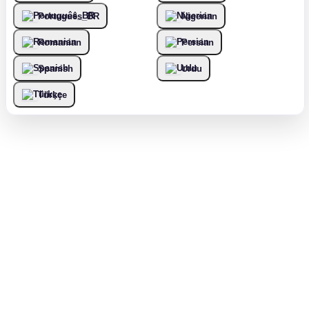
Português_BR
Nigerian
Romanian
Persian
Spanish
Urdu
Türkçe