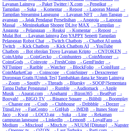
Layanan Lainnya
- Paket
Twitter | X.com
- Pengikut
-
Tampilan
- Suka
- Komentar
- Repost
- Laporan Massal
-
Tampilan Streaming Langsung
- Layanan NFT
- Jam Tangan
-
ayangan
- Jajak Pendapat
Perselisihan
- Anggota
- Laporan
Massal
- Meningkatkan
Shopee
DLive
MAX
- Tampilan
-
Anggota
- Pelanggan
- Reaksi
- Komentar
- Repost
-
Mulai Bot
- Layanan lainnya
Zen
YAPPY
Seperti
Tampilan
Pelanggan
Robot Chat
- Twitch Chatbots
- Chatbot AI untuk
Twitch
- Kick Chatbots
- Kick Chatbots AI
- YouTube
Chatbots
- Bot obrolan Trovo
Layanan Kripto
- CNTOKEN
-
CoinAlpha
- CoinGecko
- Coinhunters
- CoinMooner
-
CoinsGods
- Coinvote
- FreshCoins
- GemFinder
-
NFTsniper
- Rarible
- Watcher
- BlockFolio
- CoinHunt
-
CoinMarketCap
- Coinscope
- CoinSniper
- Dexscreener
Dorongan Gratis [Untuk Tes]
Tambahkan dana ke Steam
Lainnya
- Zoom
- Spotify
- Threads
- Bluesky
- SOOP [Sementara
Tanpa Daftar Pengguna]
- Rumble
- Audiomack
- Apple
Musik
- Aparat.com
- Anghami
- Bizon365
- BeatPort
-
Booyah!
- BIGO TV
- Binance Square
- Bilibili
- Boomplay
- Change org
- Coub
- Clubhouse
- Dribbble
- Deezer
-
TtingLive
- FanCentro
- GitHub
- IMDB
- Itunes Store
-
Jaco
- Kwai
- LOCO.gg
- Suka
- Line
- Rekaman
campuran langsung
- LinkedIn
- Lemon8
- LoyalFans
-
Medium
- Mixcloud
- Mixch.tv
- NUUM [Ditutup]
- Napster
- Openrec.tv
- OZON
- Laut Terbuka
- Parti.com
-