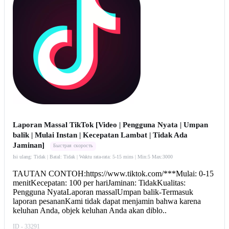
Laporan Massal TikTok [Video | Pengguna Nyata | Umpan
balik | Mulai Instan | Kecepatan Lambat | Tidak Ada
Jaminan]
Быстрая скорость
Isi ulang: Tidak | Batal: Tidak | Waktu rata-rata: 5-15 mins
| Min:5 Max:3000
TAUTAN CONTOH:https://www.tiktok.com/***Mulai: 0-15
menitKecepatan: 100 per hariJaminan: TidakKualitas:
Pengguna NyataLaporan massalUmpan balik-Termasuk
laporan pesananKami tidak dapat menjamin bahwa karena
keluhan Anda, objek keluhan Anda akan diblo..
ID - 33291