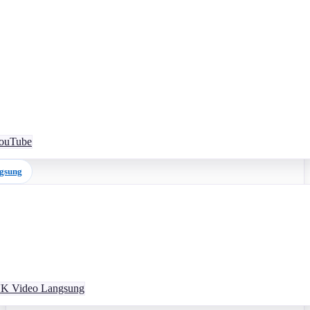
YouTube
gsung
VK Video Langsung