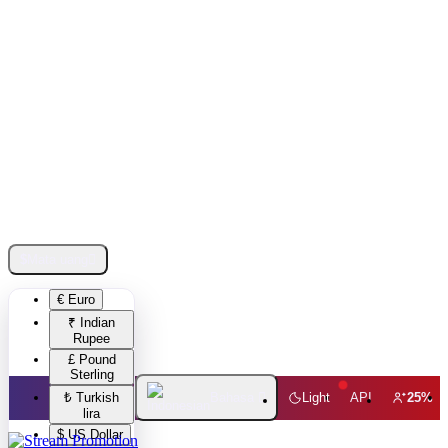
$
Mata uang
€ Euro
₹ Indian
Rupee
£ Pound
Sterling
₺ Turkish
Bahasa
Light
API
25%
lira
$ US Dollar