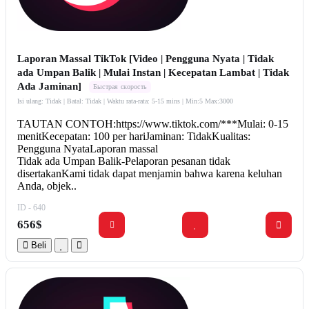
Laporan Massal TikTok [Video | Pengguna Nyata | Tidak
ada Umpan Balik | Mulai Instan | Kecepatan Lambat | Tidak
Ada Jaminan]
Быстрая скорость
Isi ulang: Tidak | Batal: Tidak | Waktu rata-rata: 5-15 mins
| Min:5 Max:3000
TAUTAN CONTOH:https://www.tiktok.com/***Mulai: 0-15
menitKecepatan: 100 per hariJaminan: TidakKualitas:
Pengguna NyataLaporan massal
Tidak ada Umpan Balik-Pelaporan pesanan tidak
disertakanKami tidak dapat menjamin bahwa karena keluhan
Anda, objek..
ID - 640
656$
Beli