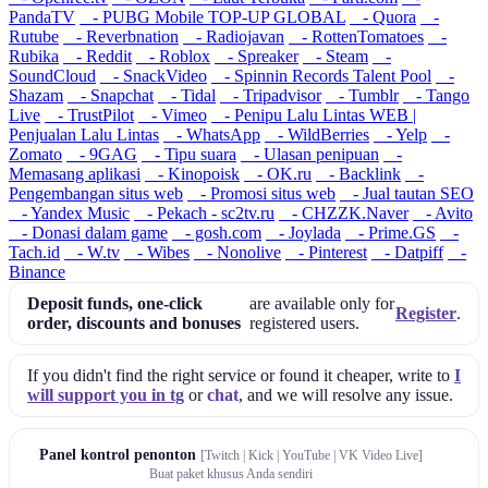
PandaTV
- PUBG Mobile TOP-UP GLOBAL
- Quora
-
Rutube
- Reverbnation
- Radiojavan
- RottenTomatoes
-
Rubika
- Reddit
- Roblox
- Spreaker
- Steam
-
SoundCloud
- SnackVideo
- Spinnin Records Talent Pool
-
Shazam
- Snapchat
- Tidal
- Tripadvisor
- Tumblr
- Tango
Live
- TrustPilot
- Vimeo
- Penipu Lalu Lintas WEB |
Penjualan Lalu Lintas
- WhatsApp
- WildBerries
- Yelp
-
Zomato
- 9GAG
- Tipu suara
- Ulasan penipuan
-
Memasang aplikasi
- Kinopoisk
- OK.ru
- Backlink
-
Pengembangan situs web
- Promosi situs web
- Jual tautan SEO
- Yandex Music
- Pekach - sc2tv.ru
- CHZZK.Naver
- Avito
- Donasi dalam game
- gosh.com
- Joylada
- Prime.GS
-
Tach.id
- W.tv
- Wibes
- Nonolive
- Pinterest
- Datpiff
-
Binance
Deposit funds, one-click
are available only for
Register
.
order, discounts and bonuses
registered users.
If you didn't find the right service or found it cheaper, write to
I
will support you in tg
or
chat
, and we will resolve any issue.
Panel kontrol penonton
[Twitch | Kick | YouTube | VK Video Live]
Buat paket khusus Anda sendiri