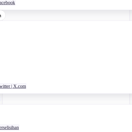
acebook
m
itter | X.com
rselisihan