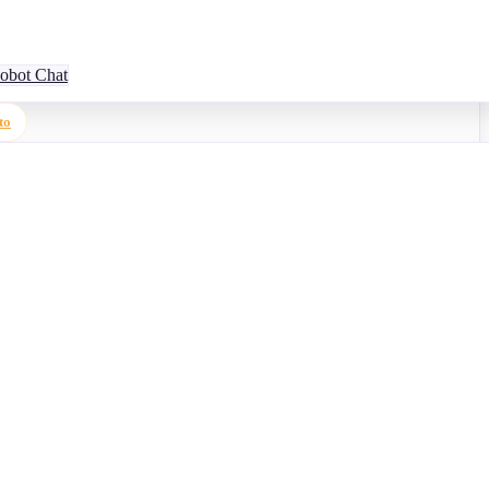
obot Chat
to