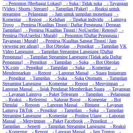
- Penonton [Berbagai Lokasi]
- Suka | Tidak suka
- Tayangan
[Video | Shorts | Stream]
- Tampilan [Paket]
- Reaksi untuk
streaming
- Pelanggan
- Jam untuk tampilan monetisasi
-
Komentar
- Repost
- Keluhan
- Tingkat individu
- Lainnya
Trovo
- Pemirsa [Kualitas Tinggi | Daftar Pengguna | Dengan
Tampilan]
- Pemirsa [Kualitas Tinggi | NoUserlist | Retensi]
-
Pemirsa [NoUserlist | Murah]
- Penonton [Daftar Pengguna |
Tayangan | Murah]
- Pemirsa [Kualitas Sangat Tinggi | Jam
vieweng per aliran]
- Bot Obrolan
- Pengikut
- Tampilan
VK
Video Langsung
- Tampilan Streaming Langsung [Daftar
Pengguna]
- Tampilan Streaming Langsung [Tidak ada Daftar
Pengguna]
- Pengikut
- Tampilan
- Suka
- Bot Obrolan
VK.com
- Pengikut
- Tampilan
- Suka
- Komentar
-
Mendengarkan
- Repost
- Laporan Massal
- Suara
Instagram
- Pengikut
- Tampilan
- Suka
- Suka Otomatis
- Tampilan
Streaming Langsung
- Komentar
- Repost
- Menyimpan
-
Laporan Massal
- Jajak Pendapat Memberikan Suara
- Tayangan
- Layanan Lainnya
- Paket
Telegram
- Tampilan
- Pelanggan
- Reaksi
- Referensi
- Saluran Boost
- Komentar
- Bot
Dimulai
- Reposts
- Laporan Massal
- Bintang
- Layanan
Lainnya
TikTok
- Pengikut
- Tampilan
- Suka
- Tampilan
Streaming Langsung
- Komentar
- Posting Ulang
- Laporan
Massal
- Menyimpan
- Paket
Facebook
- Pengikut
-
Tampilan
- Seperti
- Tampilan Streaming Langsung
- Reaksi
- Komentar
- Repost
- Laporan Massal
- Jam Tonton
-