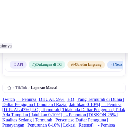
ainnya
API
Dukungan di TG
Obrolan langsung
News Tg
TikTok
Laporan Massal
Twitch
- Pemirsa [DIJUAL 59% | HQ | Yang Termurah di Dunia |
Daftar Pengguna | Tampilan | Razia | Jatuhkan 0-10%]
- Pemirsa
[DIJUAL 43% | LQ | Termurah | Tidak ada Daftar Pengguna | Tidak
Ada Tampilan | Jatuhkan 0-10%]
- Penonton [DISKON 25% |
Kualitas Sedang | Termurah | Persentase Daftar Pengguna |
Penayangan | Penurunan 0-10% | Lokasi | Retensi]
- Pemirsa