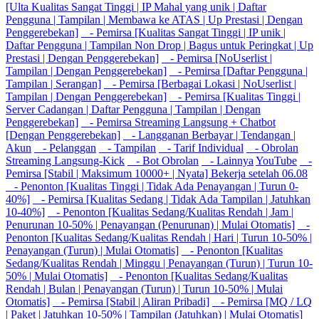
[Ulta Kualitas Sangat Tinggi | IP Mahal yang unik | Daftar
Pengguna | Tampilan | Membawa ke ATAS | Up Prestasi | Dengan
Penggerebekan]
- Pemirsa [Kualitas Sangat Tinggi | IP unik |
Daftar Pengguna | Tampilan Non Drop | Bagus untuk Peringkat | Up
Prestasi | Dengan Penggerebekan]
- Pemirsa [NoUserlist |
Tampilan | Dengan Penggerebekan]
- Pemirsa [Daftar Pengguna |
Tampilan | Serangan]
- Pemirsa [Berbagai Lokasi | NoUserlist |
Tampilan | Dengan Penggerebekan]
- Pemirsa [Kualitas Tinggi |
Server Cadangan | Daftar Pengguna | Tampilan | Dengan
Penggerebekan]
- Pemirsa Streaming Langsung + Chatbot
[Dengan Penggerebekan]
- Langganan Berbayar | Tendangan |
Akun
- Pelanggan
- Tampilan
- Tarif Individual
- Obrolan
Streaming Langsung-Kick
- Bot Obrolan
- Lainnya
YouTube
-
Pemirsa [Stabil | Maksimum 10000+ | Nyata] Bekerja setelah 06.08
- Penonton [Kualitas Tinggi | Tidak Ada Penayangan | Turun 0-
40%]
- Pemirsa [Kualitas Sedang | Tidak Ada Tampilan | Jatuhkan
10-40%]
- Penonton [Kualitas Sedang/Kualitas Rendah | Jam |
Penurunan 10-50% | Penayangan (Penurunan) | Mulai Otomatis]
-
Penonton [Kualitas Sedang/Kualitas Rendah | Hari | Turun 10-50% |
Penayangan (Turun) | Mulai Otomatis]
- Penonton [Kualitas
Sedang/Kualitas Rendah | Minggu | Penayangan (Turun) | Turun 10-
50% | Mulai Otomatis]
- Penonton [Kualitas Sedang/Kualitas
Rendah | Bulan | Penayangan (Turun) | Turun 10-50% | Mulai
Otomatis]
- Pemirsa [Stabil | Aliran Pribadi]
- Pemirsa [MQ / LQ
| Paket | Jatuhkan 10-50% | Tampilan (Jatuhkan) | Mulai Otomatis]