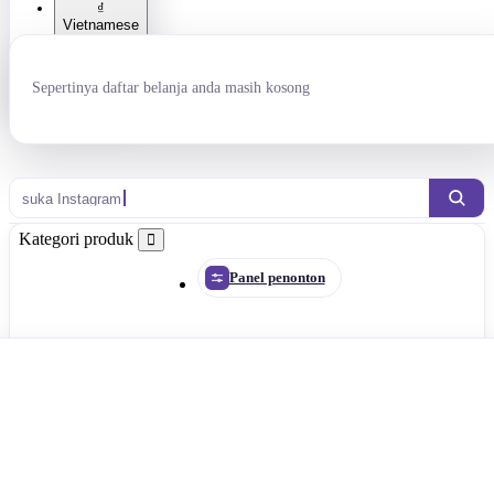
₫
Vietnamese
dong
₴ Гривна
Sepertinya daftar belanja anda masih kosong
р. Рубль
suka Instagra
Kategori produk
Panel penonton