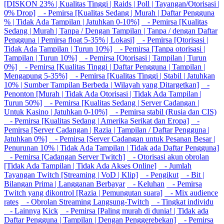
[DISKON 23% | Kualitas Tinggi | Raids | Poll | Tayangan/Otorisasi |
0% Drop]
- Pemirsa [Kualitas Sedang | Murah | Daftar Pengguna
% | Tidak Ada Tampilan | Jatuhkan 0-10%]
- Pemirsa [Kualitas
Sedang | Murah | Tanpa / Dengan Tampilan | Tanpa / dengan Daftar
Pengguna | Pemirsa float 5-35% | Lokasi]
- Pemirsa [Otorisasi |
Tidak Ada Tampilan | Turun 10%]
- Pemirsa [Tanpa otorisasi |
Tampilan | Turun 10%]
- Pemirsa [Otorisasi | Tampilan | Turun
0%]
- Pemirsa [Kualitas Tinggi | Daftar Pengguna | Tampilan |
Mengapung 5-35%]
- Pemirsa [Kualitas Tinggi | Stabil | Jatuhkan
10% | Sumber Tampilan Berbeda | Wilayah yang Ditargetkan]
-
Penonton [Murah | Tidak Ada Otorisasi | Tidak Ada Tampilan |
Turun 50%]
- Pemirsa [Kualitas Sedang | Server Cadangan |
Untuk Kasino | Jatuhkan 0-10%]
- Pemirsa stabil (Rusia dan CIS)
- Pemirsa [Kualitas Sedang | Amerika Serikat dan Eropa]
-
Pemirsa [Server Cadangan | Razia | Tampilan / Daftar Pengguna |
Jatuhkan 0%]
- Pemirsa [Server Cadangan untuk Pesanan Besar |
Penurunan 10% | Tidak Ada Tampilan | Tidak ada Daftar Pengguna]
- Pemirsa [Cadangan Server Twitch]
- Otorisasi akun obrolan
[Tidak Ada Tampilan | Tidak Ada Akses Online]
- Jumlah
Tayangan Twitch [Streaming | VoD | Klip]
- Pengikut
- Bit |
Bilangan Prima | Langganan Berbayar
- Keluhan
- Pemirsa
Twitch yang dikontrol [Razia | Pemungutan suara]
- Mix audience
rates
- Obrolan Streaming Langsung-Twitch
- Tingkat individu
- Lainnya
Kick
- Pemirsa [Paling murah di dunia! | Tidak ada
Daftar Pengguna | Tampilan | Dengan Penggerebekan]
- Pemirsa