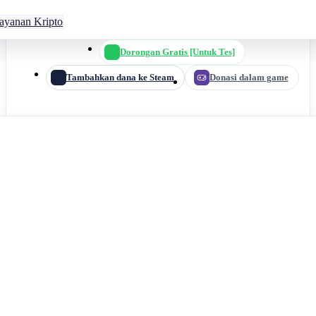
ayanan Kripto
Dorongan Gratis [Untuk Tes]
Tambahkan dana ke Steam
Donasi dalam game