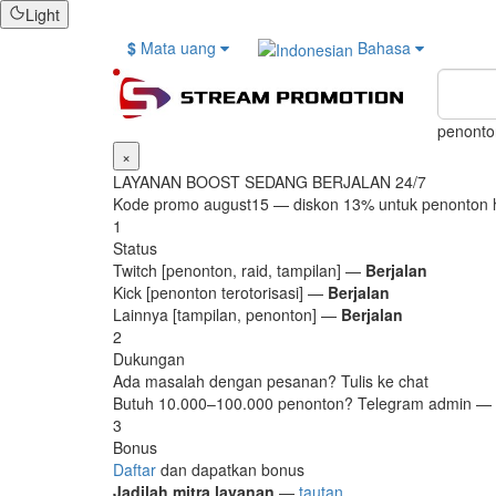
Light
$
Mata uang
Bahasa
penonto
×
LAYANAN BOOST SEDANG BERJALAN 24/7
Kode promo
august15
— diskon 13% untuk penonton h
1
Status
Twitch [penonton, raid, tampilan] —
Berjalan
Kick [penonton terotorisasi] —
Berjalan
Lainnya [tampilan, penonton] —
Berjalan
2
Dukungan
Ada masalah dengan pesanan? Tulis ke chat
Butuh 10.000–100.000 penonton? Telegram admin —
3
Bonus
Daftar
dan dapatkan bonus
Jadilah mitra layanan
—
tautan