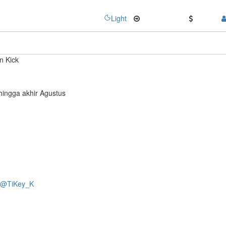
Light
API
25%
bonus
n Kick
ingga akhir Agustus
@TiKey_K