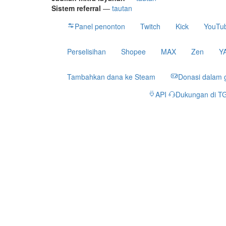
Sistem referral
—
tautan
Panel penonton
Twitch
Kick
YouTu
Perselisihan
Shopee
MAX
Zen
Y
Tambahkan dana ke Steam
Donasi dalam
API
Dukungan di T