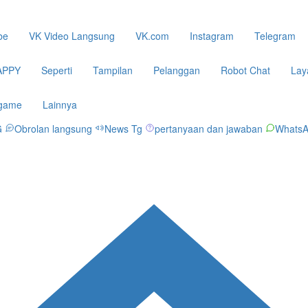
be
VK Video Langsung
VK.com
Instagram
Telegram
APPY
Seperti
Tampilan
Pelanggan
Robot Chat
Lay
 game
Lainnya
G
Obrolan langsung
News Tg
pertanyaan dan jawaban
Whats