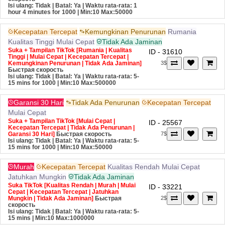
Isi ulang: Tidak | Batal: Ya | Waktu rata-rata: 1
hour 4 minutes for 1000
| Min:10 Max:50000
Kecepatan Tercepat
Kemungkinan Penurunan
Rumania
Kualitas Tinggi
Mulai Cepat
Tidak Ada Jaminan
Suka + Tampilan TikTok [Rumania | Kualitas
ID - 31610
Tinggi | Mulai Cepat | Kecepatan Tercepat |
Kemungkinan Penurunan | Tidak Ada Jaminan]
3$
Быстрая скорость
Isi ulang: Tidak | Batal: Ya | Waktu rata-rata: 5-
15 mins for 1000
| Min:10 Max:500000
Garansi 30 Hari
Tidak Ada Penurunan
Kecepatan Tercepat
Mulai Cepat
Suka + Tampilan TikTok [Mulai Cepat |
ID - 25567
Kecepatan Tercepat | Tidak Ada Penurunan |
Garansi 30 Hari]
Быстрая скорость
7$
Isi ulang: Tidak | Batal: Ya | Waktu rata-rata: 5-
15 mins for 1000
| Min:10 Max:50000
Murah
Kecepatan Tercepat
Kualitas Rendah
Mulai Cepat
Jatuhkan Mungkin
Tidak Ada Jaminan
Suka TikTok [Kualitas Rendah | Murah | Mulai
ID - 33221
Cepat | Kecepatan Tercepat | Jatuhkan
Mungkin | Tidak Ada Jaminan]
Быстрая
2$
скорость
Isi ulang: Tidak | Batal: Ya | Waktu rata-rata: 5-
15 mins
| Min:10 Max:1000000