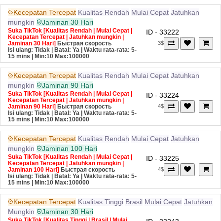
Kecepatan Tercepat
Kualitas Rendah
Mulai Cepat
Jatuhkan
mungkin
Jaminan 30 Hari
Suka TikTok [Kualitas Rendah | Mulai Cepat |
ID - 33222
Kecepatan Tercepat | Jatuhkan mungkin |
Jaminan 30 Hari]
Быстрая скорость
3$
Isi ulang: Tidak | Batal: Ya | Waktu rata-rata: 5-
15 mins
| Min:10 Max:100000
Kecepatan Tercepat
Kualitas Rendah
Mulai Cepat
Jatuhkan
mungkin
Jaminan 90 Hari
Suka TikTok [Kualitas Rendah | Mulai Cepat |
ID - 33224
Kecepatan Tercepat | Jatuhkan mungkin |
Jaminan 90 Hari]
Быстрая скорость
4$
Isi ulang: Tidak | Batal: Ya | Waktu rata-rata: 5-
15 mins
| Min:10 Max:100000
Kecepatan Tercepat
Kualitas Rendah
Mulai Cepat
Jatuhkan
mungkin
Jaminan 100 Hari
Suka TikTok [Kualitas Rendah | Mulai Cepat |
ID - 33225
Kecepatan Tercepat | Jatuhkan mungkin |
Jaminan 100 Hari]
Быстрая скорость
4$
Isi ulang: Tidak | Batal: Ya | Waktu rata-rata: 5-
15 mins
| Min:10 Max:100000
Kecepatan Tercepat
Kualitas Tinggi
Brasil
Mulai Cepat
Jatuhkan
Mungkin
Jaminan 30 Hari
Suka TikTok [Kualitas Tinggi | Brasil | Mulai