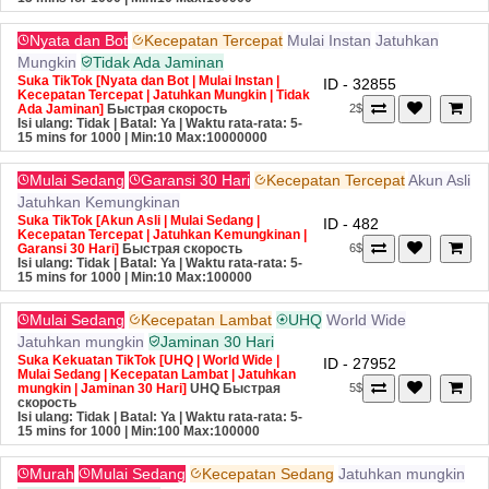
Nyata dan Bot
Kecepatan Tercepat
Mulai Instan
Jatuhkan
Mungkin
Tidak Ada Jaminan
Suka TikTok [Nyata dan Bot | Mulai Instan |
ID - 32855
Kecepatan Tercepat | Jatuhkan Mungkin | Tidak
Ada Jaminan]
Быстрая скорость
2$
Isi ulang: Tidak | Batal: Ya | Waktu rata-rata: 5-
15 mins for 1000
| Min:10 Max:10000000
Mulai Sedang
Garansi 30 Hari
Kecepatan Tercepat
Akun Asli
Jatuhkan Kemungkinan
Suka TikTok [Akun Asli | Mulai Sedang |
ID - 482
Kecepatan Tercepat | Jatuhkan Kemungkinan |
Garansi 30 Hari]
Быстрая скорость
6$
Isi ulang: Tidak | Batal: Ya | Waktu rata-rata: 5-
15 mins for 1000
| Min:10 Max:100000
Mulai Sedang
Kecepatan Lambat
UHQ
World Wide
Jatuhkan mungkin
Jaminan 30 Hari
Suka Kekuatan TikTok [UHQ | World Wide |
ID - 27952
Mulai Sedang | Kecepatan Lambat | Jatuhkan
mungkin | Jaminan 30 Hari]
UHQ
Быстрая
5$
скорость
Isi ulang: Tidak | Batal: Ya | Waktu rata-rata: 5-
15 mins for 1000
| Min:100 Max:100000
Murah
Mulai Sedang
Kecepatan Sedang
Jatuhkan mungkin