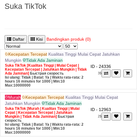
Suka TikTok
Daftar
Kisi
Bandingkan produk (0)
Kecepatan Tercepat
Kualitas Tinggi
Mulai Cepat
Jatuhkan
Mungkin
Tidak Ada Jaminan
Suka TikTok [Kualitas Tinggi | Mulai Cepat |
ID - 24336
Kecepatan Tercepat | Jatuhkan Mungkin | Tidak
Ada Jaminan]
Быстрая скорость
3$
Isi ulang: Tidak | Batal: Ya | Waktu rata-rata: 2
hours 16 minutes for 1000
| Min:10
Max:10000000
Murah
Kecepatan Tercepat
Kualitas Tinggi
Mulai Cepat
Jatuhkan Mungkin
Tidak Ada Jaminan
Suka TikTok [Murah | Kualitas Tinggi | Mulai
ID - 12963
Cepat | Kecepatan Tercepat | Jatuhkan
Mungkin | Tidak Ada Jaminan]
Быстрая
2$
скорость
Isi ulang: Tidak | Batal: Ya | Waktu rata-rata: 2
hours 16 minutes for 1000
| Min:10
Max:10000000