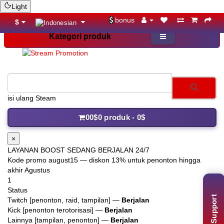
Light
bonus
$
Kategori produk
isi ulang Steam
0
0$
0 produk - 0$
×
LAYANAN BOOST SEDANG BERJALAN 24/7
Kode promo
august15
— diskon 13% untuk penonton hingga
akhir Agustus
1
Status
Support
Twitch [penonton, raid, tampilan] —
Berjalan
Kick [penonton terotorisasi] —
Berjalan
Lainnya [tampilan, penonton] —
Berjalan