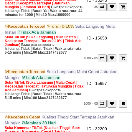
ID - 33243
Cepat | Kecepatan Tercepat | Jatuhkan
Mungkin | Jaminan 30 Hari]
Быстрая скорость
3$
Isi ulang: Tidak | Batal: Ya | Waktu rata-rata: 44
minutes for 1000
| Min:10 Max:1000000
Kecepatan Tercepat
Turun 0-10%
Suka Langsung
Mulai
Instan
Tidak Ada Jaminan
Suka TikTok [Suka Langsung | Mulai Instan |
ID - 15658
Kecepatan Tercepat | Turun 0-10% | Tidak Ada
Jaminan]
Быстрая скорость
Isi ulang: Tidak | Batal: Tidak | Waktu rata-rata:
5-15 mins
| Min:100 Max:2147482677
1000 = 0$
Kecepatan Tercepat
Suka Langsung
Mulai Cepat
Jatuhkan
Mungkin
Tidak Ada Jaminan
Suka TikTok [Suka Langsung | Mulai Cepat |
ID - 15657
Kecepatan Tercepat | Jatuhkan Mungkin | Tidak
Ada Jaminan]
Быстрая скорость
Isi ulang: Tidak | Batal: Tidak | Waktu rata-rata:
5-15 mins
| Min:100 Max:2147482677
1000 = 0$
Kecepatan Cepat
Kualitas Tinggi
Start Tercepat
Jatuhkan
Mungkin
Jaminan 30 Hari
Suka Komentar TikTok [Kualitas Tinggi | Start
ID - 32200
Tercepat | Kecepatan Cepat | Jatuhkan