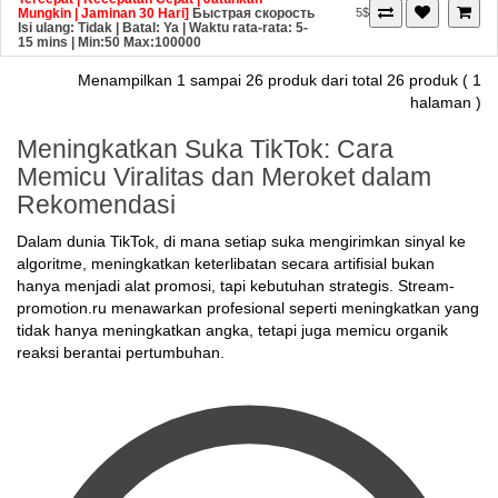
Mungkin | Jaminan 30 Hari]
Быстрая скорость
5$
Isi ulang: Tidak | Batal: Ya | Waktu rata-rata: 5-
15 mins
| Min:50 Max:100000
Menampilkan 1 sampai 26 produk dari total 26 produk ( 1
halaman )
Meningkatkan Suka TikTok: Cara
Memicu Viralitas dan Meroket dalam
Rekomendasi
Dalam dunia TikTok, di mana setiap suka mengirimkan sinyal ke
algoritme, meningkatkan keterlibatan secara artifisial bukan
hanya menjadi alat promosi, tapi kebutuhan strategis. Stream-
promotion.ru menawarkan profesional seperti meningkatkan yang
tidak hanya meningkatkan angka, tetapi juga memicu organik
reaksi berantai pertumbuhan.