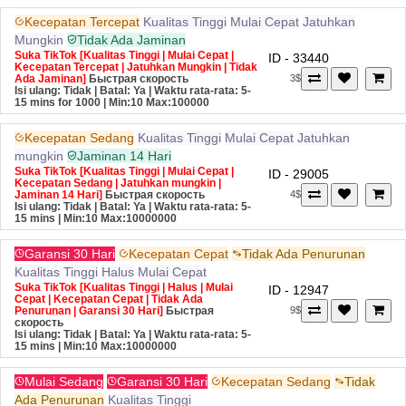
Kecepatan Tercepat
Kualitas Tinggi
Mulai Cepat
Jatuhkan
Mungkin
Tidak Ada Jaminan
Suka TikTok [Kualitas Tinggi | Mulai Cepat |
ID - 33440
Kecepatan Tercepat | Jatuhkan Mungkin | Tidak
Ada Jaminan]
Быстрая скорость
3$
Isi ulang: Tidak | Batal: Ya | Waktu rata-rata: 5-
15 mins for 1000
| Min:10 Max:100000
Kecepatan Sedang
Kualitas Tinggi
Mulai Cepat
Jatuhkan
mungkin
Jaminan 14 Hari
Suka TikTok [Kualitas Tinggi | Mulai Cepat |
ID - 29005
Kecepatan Sedang | Jatuhkan mungkin |
Jaminan 14 Hari]
Быстрая скорость
4$
Isi ulang: Tidak | Batal: Ya | Waktu rata-rata: 5-
15 mins
| Min:10 Max:10000000
Garansi 30 Hari
Kecepatan Cepat
Tidak Ada Penurunan
Kualitas Tinggi
Halus
Mulai Cepat
Suka TikTok [Kualitas Tinggi | Halus | Mulai
ID - 12947
Cepat | Kecepatan Cepat | Tidak Ada
Penurunan | Garansi 30 Hari]
Быстрая
9$
скорость
Isi ulang: Tidak | Batal: Ya | Waktu rata-rata: 5-
15 mins
| Min:10 Max:10000000
Mulai Sedang
Garansi 30 Hari
Kecepatan Sedang
Tidak
Ada Penurunan
Kualitas Tinggi