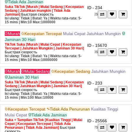
Tidak Ada Jaminan
Suka TikTok [Murah | Mulai Sedang | Kecepatan
ID - 234
Sedang | Jatuhkan mungkin | Tidak Ada
Jaminan]
Быстрая скорость
2$
Isi ulang: Tidak | Batal: Ya | Waktu rata-rata: 5-
15 mins
| Min:10 Max:1000000
Murah
Kecepatan Tercepat
Mulai Cepat
Jatuhkan Mungkin
Jaminan 30 Hari
TikTok Suka [Murah | Mulai Cepat | Kecepatan
ID - 15670
Tercepat | Jatuhkan Mungkin | Jaminan 30 Hari]
Быстрая скорость
3$
Isi ulang: Tidak | Batal: Ya | Waktu rata-rata: 5-
15 mins
| Min:10 Max:10000000
Murah
Mulai Sedang
Kecepatan Sedang
Jatuhkan Mungkin
Jaminan 30 Hari
Suka TikTok [Murah | Mulai Sedang | Kecepatan
ID - 233
Sedang | Jatuhkan Mungkin | Jaminan 30 Hari]
Быстрая скорость
6$
Isi ulang: Tidak | Batal: Ya | Waktu rata-rata: 5-
15 mins
| Min:100 Max:10000
Kecepatan Tercepat
Tidak Ada Penurunan
Kualitas Tinggi
Mulai Cepat
Tidak Ada Jaminan
Suka + Tampilan TikTok [Kualitas Tinggi | Mulai
ID - 25566
Cepat | Kecepatan Tercepat | Tidak Ada
Penurunan | Tidak Ada Jaminan]
Быстрая
7$
скорость