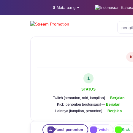
$
Bahas
Mata uang
pengi
K
1
STATUS
Twitch [penonton, raid, tampilan] —
Berjalan
Kick [penonton terotorisasi] —
Berjalan
Lainnya [tampilan, penonton] —
Berjalan
Panel penonton
Twitch
Kick