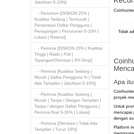
Kecur
Jatuhkan 0-10%]
Coinhunte
- Penonton [DISKON 25% |
Kualitas Sedang | Termurah |
Persentase Daftar Pengguna |
Penayangan | Penurunan 0-10% |
Tidak ad
Lokasi | Retensi]
- Pemirsa [DISKON 23% | Kualitas
Tinggi | Raids | Poll |
Coinhu
Tayangan/Otorisasi | 0% Drop]
Menca
- Pemirsa [Kualitas Sedang |
Murah | Daftar Pengguna % | Tidak
Apa it
Ada Tampilan | Jatuhkan 0-10%]
Coinhunter
- Pemirsa [Kualitas Sedang |
proyek rew
Murah | Tanpa / Dengan Tampilan |
Tanpa / dengan Daftar Pengguna |
Untuk prom
Pemirsa float 5-35% | Lokasi]
mencapai p
dengan su
- Pemirsa [Otorisasi | Tidak Ada
Platform i
Tampilan | Turun 10%]
menggunak