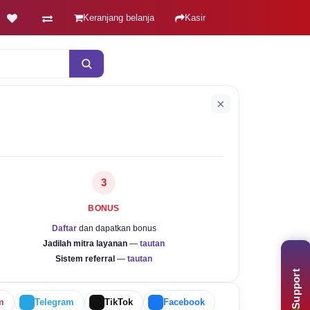
Keranjang belanja
Kasir
×
3
BONUS
Daftar
dan dapatkan bonus
Jadilah mitra layanan
—
tautan
Sistem referral
—
tautan
Support
m
Telegram
TikTok
Facebook