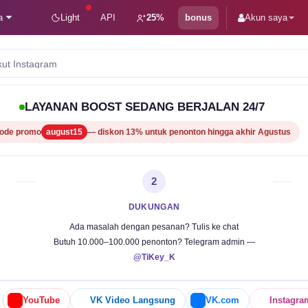
a
Light
API
25%
bonus
Akun saya
kut Instagram
LAYANAN BOOST SEDANG BERJALAN 24/7
ode promo
august15
— diskon 13% untuk penonton hingga akhir Agustus
2
DUKUNGAN
Ada masalah dengan pesanan? Tulis ke chat
Butuh 10.000–100.000 penonton? Telegram admin —
@TiKey_K
YouTube
VK Video Langsung
VK.com
Instagra