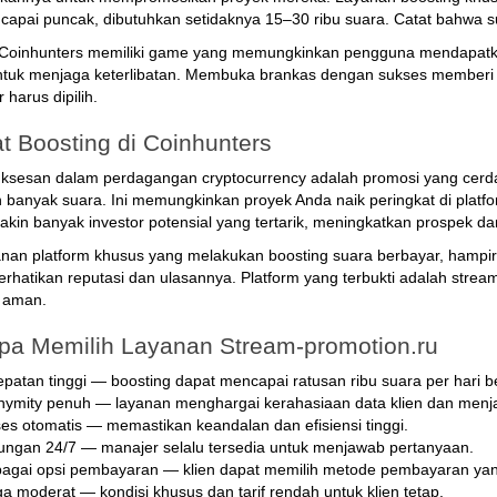
apai puncak, dibutuhkan setidaknya 15–30 ribu suara. Catat bahwa sua
u, Coinhunters memiliki game yang memungkinkan pengguna mendapatk
tuk menjaga keterlibatan. Membuka brankas dengan sukses memberi ha
 harus dipilih.
t Boosting di Coinhunters
ksesan dalam perdagangan cryptocurrency adalah promosi yang cerda
 banyak suara. Ini memungkinkan proyek Anda naik peringkat di platf
kin banyak investor potensial yang tertarik, meningkatkan prospek d
nan platform khusus yang melakukan boosting suara berbayar, hampir 
erhatikan reputasi dan ulasannya. Platform yang terbukti adalah stre
n aman.
a Memilih Layanan Stream-promotion.ru
patan tinggi — boosting dapat mencapai ratusan ribu suara per hari b
ymity penuh — layanan menghargai kerahasiaan data klien dan menj
es otomatis — memastikan keandalan dan efisiensi tinggi.
ngan 24/7 — manajer selalu tersedia untuk menjawab pertanyaan.
agai opsi pembayaran — klien dapat memilih metode pembayaran yan
a moderat — kondisi khusus dan tarif rendah untuk klien tetap.