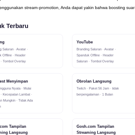
ggunakan stream-promotion, Anda dapat yakin bahwa boosting suara 
k Terbaru
ng
YouTube
g Saluran · Avatar ·
Branding Saluran · Avatar ·
 Offline · Header
Spanduk Offline · Header
 · Tombol Overlay
Saluran · Tombol Overlay
rest Menyimpan
Obrolan Langsung
engguna Nyata · Mulai
Twitch · Paket 56 Jam · tidak
· Kecepatan Lambat ·
berpengalaman · 1 Bulan
n Mungkin · Tidak Ada
n
com Tampilan
Gosh.com Tampilan
ming Langsung
Streaming Langsung