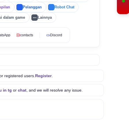
pilan
Pelanggan
Robot Chat
si dalam game
Lainnya
atsApp
contacts
Discord
or registered users.
Register
.
u in tg
or
chat
, and we will resolve any issue.