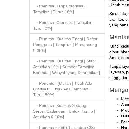
Untuk menc
- Pemirsa [Tanpa otorisasi |
Tampilan | Turun 10%]
Selain it
brankas un
- Pemirsa [Otorisasi | Tampilan |
yang benar
Turun 0%]
Manfaa
- Pemirsa [Kualitas Tinggi | Daftar
Pengguna | Tampilan | Mengapung
Kunci kesu
5-35%]
dibutuhkan
Anda, sema
- Pemirsa [Kualitas Tinggi | Stabil |
Tanpa laya
Jatuhkan 10% | Sumber Tampilan
layanan, p
Berbeda | Wilayah yang Ditargetkan]
tinggi, da
- Penonton [Murah | Tidak Ada
Mengap
Otorisasi | Tidak Ada Tampilan |
Turun 50%]
Kece
Anon
- Pemirsa [Kualitas Sedang |
Pros
Server Cadangan | Untuk Kasino |
Duku
Jatuhkan 0-10%]
Berb
- Pemirsa stabil (Rusia dan CIS)
Harg