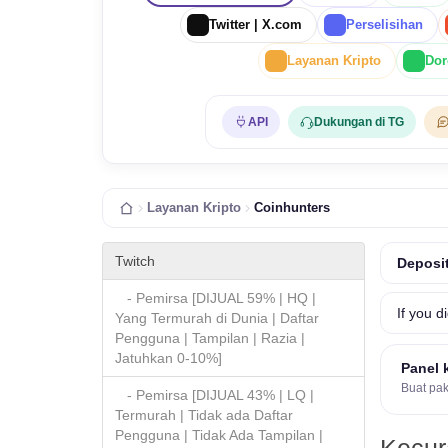
Twitter | X.com
Perselisihan
Layanan Kripto
Dor
API
Dukungan di TG
Layanan Kripto
Coinhunters
Twitch
Deposit
- Pemirsa [DIJUAL 59% | HQ |
If you d
Yang Termurah di Dunia | Daftar
Pengguna | Tampilan | Razia |
Jatuhkan 0-10%]
Panel 
Buat pak
- Pemirsa [DIJUAL 43% | LQ |
Termurah | Tidak ada Daftar
Pengguna | Tidak Ada Tampilan |