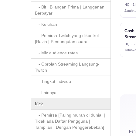
HQ · 1 
- Bit | Bilangan Prima | Langganan
Jatuhk
Berbayar
- Keluhan
Gosh.
- Pemirsa Twitch yang dikontrol
Strea
[Razia | Pemungutan suara]
HQ · 5 
Jatuhk
- Mix audience rates
- Obrolan Streaming Langsung-
Twitch
- Tingkat individu
- Lainnya
Kick
- Pemirsa [Paling murah di dunia! |
Tidak ada Daftar Pengguna |
Tampilan | Dengan Penggerebekan]
Peno