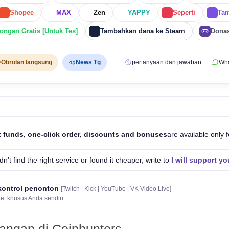
Shopee
MAX
Zen
YAPPY
Seperti
Tam
ongan Gratis [Untuk Tes]
Tambahkan dana ke Steam
Dona
Obrolan langsung
News Tg
pertanyaan dan jawaban
Wh
 funds, one-click order, discounts and bonuses
are available only f
idn't find the right service or found it cheaper, write to
I will support yo
kontrol penonton
[Twitch | Kick | YouTube | VK Video Live]
et khusus Anda sendiri