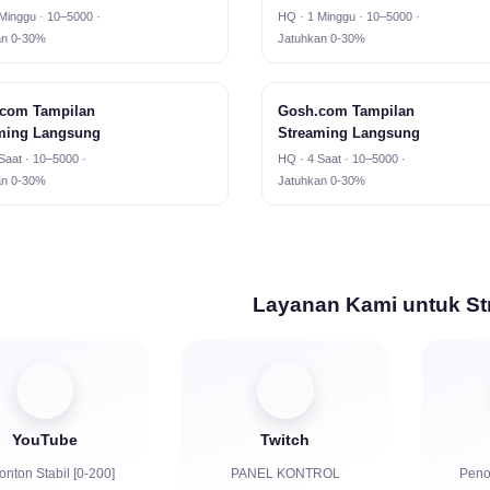
Minggu · 10–5000 ·
HQ · 1 Minggu · 10–5000 ·
an 0-30%
Jatuhkan 0-30%
com Tampilan
Gosh.com Tampilan
ming Langsung
Streaming Langsung
Saat · 10–5000 ·
HQ · 4 Saat · 10–5000 ·
an 0-30%
Jatuhkan 0-30%
Layanan Kami untuk St
YouTube
Twitch
nton Stabil [0-200]
PANEL KONTROL
Peno