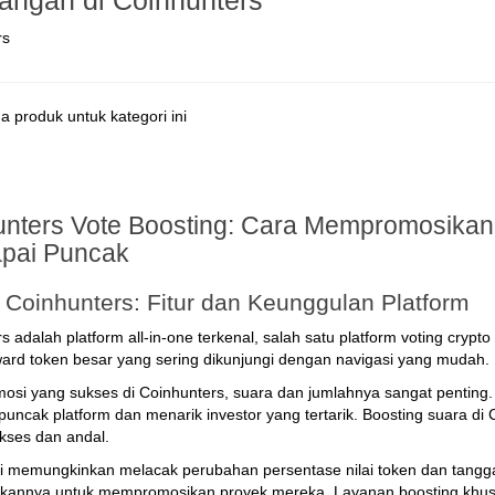
angan di Coinhunters
rs
a produk untuk kategori ini
nters Vote Boosting: Cara Mempromosikan
pai Puncak
u Coinhunters: Fitur dan Keunggulan Platform
s adalah platform all-in-one terkenal, salah satu platform voting crypt
ard token besar yang sering dikunjungi dengan navigasi yang mudah.
osi yang sukses di Coinhunters, suara dan jumlahnya sangat penting
uncak platform dan menarik investor yang tertarik. Boosting suara d
kses dan andal.
ni memungkinkan melacak perubahan persentase nilai token dan tangg
annya untuk mempromosikan proyek mereka. Layanan boosting khusu