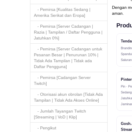
Dengan men
- Pemirsa [Kualitas Sedang |
aman.
Amerika Serikat dan Eropa]
Produ
- Pemirsa [Server Cadangan |
Razia | Tampilan / Daftar Pengguna |
Jatuhkan 0%]
Tenda
Brandin
- Pemirsa [Server Cadangan untuk
Spanduk
Pesanan Besar | Penurunan 10% |
Saluran
Tidak Ada Tampilan | Tidak ada
Daftar Pengguna]
- Pemirsa [Cadangan Server
Pinte
Twitch]
Pin · P
Sedang 
- Otorisasi akun obrolan [Tidak Ada
Jatuhka
Tampilan | Tidak Ada Akses Online]
Jamina
- Jumlah Tayangan Twitch
[Streaming | VoD | Klip]
Gosh.
- Pengikut
Strea