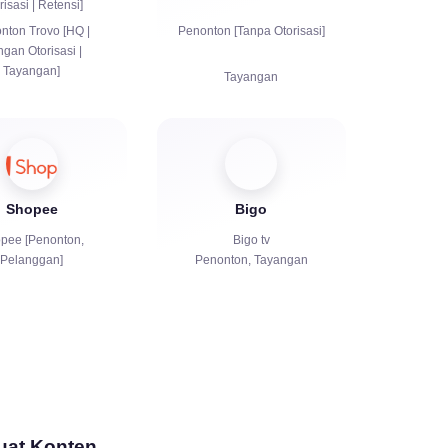
risasi | Retensi]
nton Trovo [HQ |
Penonton [Tanpa Otorisasi]
gan Otorisasi |
Tayangan]
Tayangan
Pelanggan
Pelanggan
Suka
Tayangan
Bot chat
Shopee
Bigo
pee [Penonton,
Bigo tv
Pelanggan]
Penonton, Tayangan
uat Konten