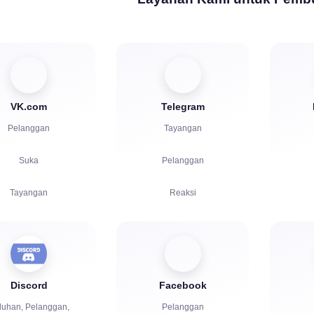
Tayangan
Bot chat
VK.com
Telegram
Pelanggan
Tayangan
Suka
Pelanggan
Tayangan
Reaksi
Komentar
Referral
Suara
Boost
Discord
Facebook
Pemutaran
Peluncuran Bot
luhan, Pelanggan,
Pelanggan