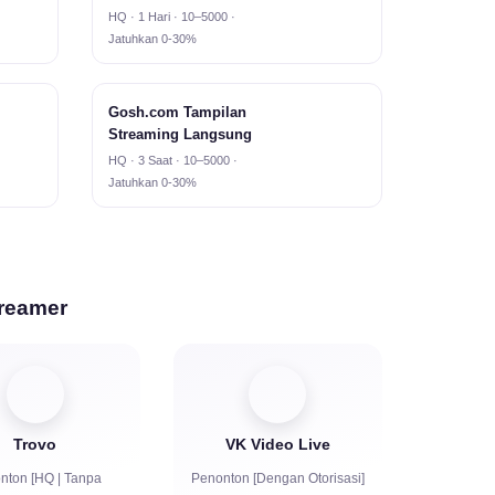
HQ · 1 Hari · 10–5000 ·
Jatuhkan 0-30%
Gosh.com Tampilan
Streaming Langsung
HQ · 3 Saat · 10–5000 ·
Jatuhkan 0-30%
reamer
Trovo
VK Video Live
nton [HQ | Tanpa
Penonton [Dengan Otorisasi]