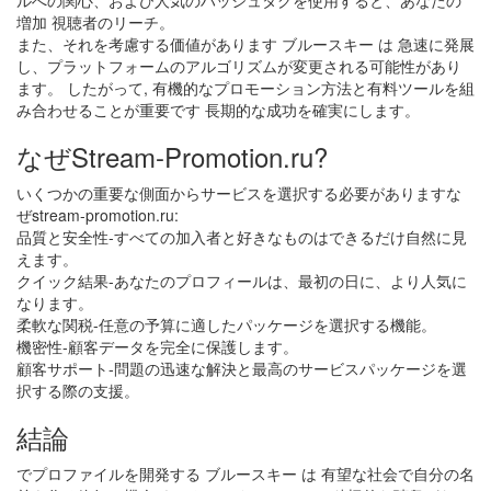
ルへの関心、および人気のハッシュタグを使用すると、あなたの
増加 視聴者のリーチ。
また、それを考慮する価値があります ブルースキー は 急速に発展
し、プラットフォームのアルゴリズムが変更される可能性があり
ます。 したがって, 有機的なプロモーション方法と有料ツールを組
み合わせることが重要です 長期的な成功を確実にします。
なぜStream-Promotion.ru?
いくつかの重要な側面からサービスを選択する必要がありますな
ぜstream-promotion.ru:
品質と安全性-すべての加入者と好きなものはできるだけ自然に見
えます。
クイック結果-あなたのプロフィールは、最初の日に、より人気に
なります。
柔軟な関税-任意の予算に適したパッケージを選択する機能。
機密性-顧客データを完全に保護します。
顧客サポート-問題の迅速な解決と最高のサービスパッケージを選
択する際の支援。
結論
でプロファイルを開発する ブルースキー は 有望な社会で自分の名