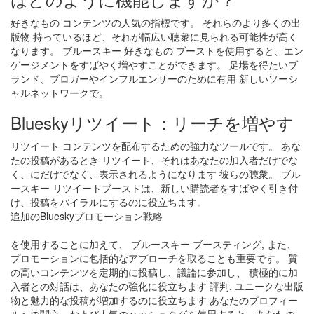
好きなもの コンテンツの人気の指標です。 それらのより多くの出
版物 持っているほど、それが幅広い聴衆に見られる可能性が高く
なります。 ブルースキー 好きなもの ブーストを使用すると、エン
ゲージメントをすばやく増やすことができます。 足場を得たいブ
ランド、ブロガーやインフルエンサーのために有用 新しいソーシ
ャルネットワークで。
Blueskyリツイート：リーチを増やす
リツイート コンテンツを配布するための強力なツールです。 あな
たの投稿があるとき リツイート、それはあなたの加入者だけでな
く、にだけでなく、表示されるようになります 彼らの聴衆。 ブル
ースキー リツイートブーストは、新しい購読者をすばやく引き付
け、投稿をバイラルにするのに役立ちます。
追加のBlueskyプロモーション戦略
を使用することに加えて、 ブルースキー ブースティング, また、
プロモーションに包括的なアプローチを取ることも重要です。 質
の高いコンテンツを定期的に投稿し、議論に参加し、 積極的に加
入者との対話は、あなたの強化に役立ちます 評判. ユニークな出版
物と魅力的な投稿が増加するのに役立ちます あなたのプロフィー