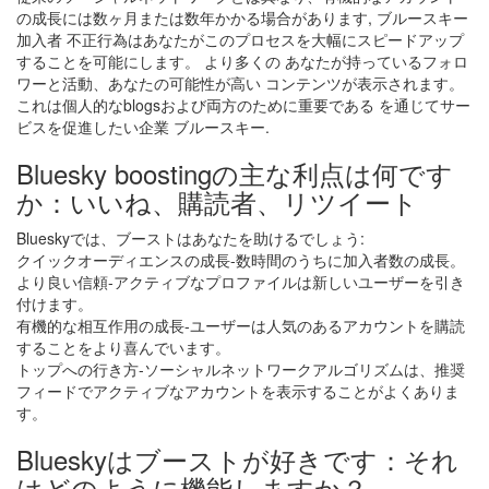
の成長には数ヶ月または数年かかる場合があります, ブルースキー
加入者 不正行為はあなたがこのプロセスを大幅にスピードアップ
することを可能にします。 より多くの あなたが持っているフォロ
ワーと活動、あなたの可能性が高い コンテンツが表示されます。
これは個人的なblogsおよび両方のために重要である を通じてサー
ビスを促進したい企業 ブルースキー.
Bluesky boostingの主な利点は何です
か：いいね、購読者、リツイート
Blueskyでは、ブーストはあなたを助けるでしょう:
クイックオーディエンスの成長-数時間のうちに加入者数の成長。
より良い信頼-アクティブなプロファイルは新しいユーザーを引き
付けます。
有機的な相互作用の成長-ユーザーは人気のあるアカウントを購読
することをより喜んでいます。
トップへの行き方-ソーシャルネットワークアルゴリズムは、推奨
フィードでアクティブなアカウントを表示することがよくありま
す。
Blueskyはブーストが好きです：それ
はどのように機能しますか？