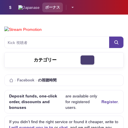
$
ボーナス
カテゴリー
Facebook
の視聴時間
Deposit funds, one-click
are available only
order, discounts and
for registered
Register
.
bonuses
users.
If you didn't find the right service or found it cheaper, write to
I will support you in tg
or
chat
, and we will resolve any