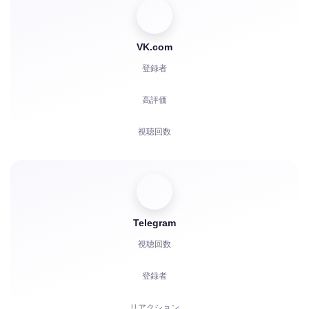
VK.com
登録者
高評価
視聴回数
コメント
投票
Telegram
再生回数
視聴回数
苦情
登録者
リアクション