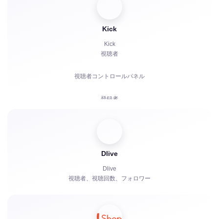
チャットボット
Kick
Kick
視聴者
視聴者コントロールパネル
登録者
有料サブスクリプション | KICKs | アカウント
視聴回数
Dlive
チャットボット
Dlive
視聴者、視聴回数、フォロワー