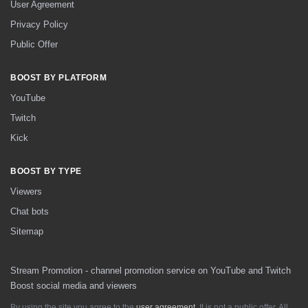
User Agreement
Privacy Policy
Public Offer
BOOST BY PLATFORM
YouTube
Twitch
Kick
BOOST BY TYPE
Viewers
Chat bots
Sitemap
Stream Promotion - channel promotion service on YouTube and Twitch
Boost social media and viewers
By using the site you agree to the
user agreement
. It is not a public offer. All