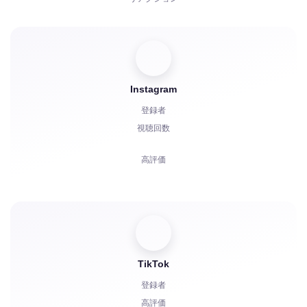
招待
Boosts
Instagram
ボット起動
登録者
コメント
視聴回数
苦情
高評価
スター
コメント
共有
視聴者
TikTok
登録者
高評価