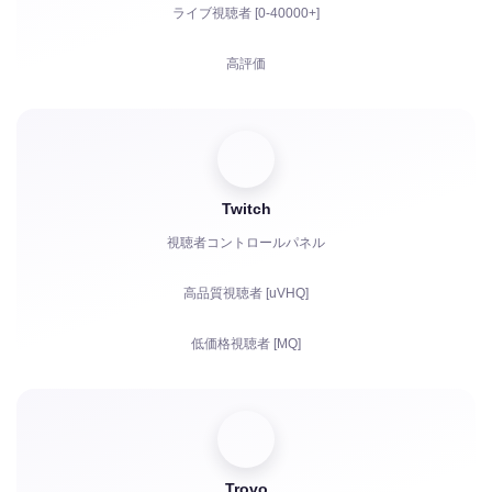
ライブ視聴者 [0-40000+]
高評価
視聴回数
登録者
Twitch
YouTubeの視聴時間
視聴者コントロールパネル
共有
高品質視聴者 [uVHQ]
コメント
低価格視聴者 [MQ]
苦情
視聴回数
フォロワー
Trovo