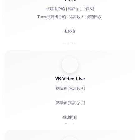
Bits | 有料サブスクリプション | Primes
視聴者 [HQ | 認証なし | 保持]
チャットボット
Trovo視聴者 [HQ | 認証あり | 視聴回数]
チャットでのライブコミュニケーション
登録者
苦情
視聴回数
チャットでのアカウント認証
VK Video Live
視聴者 [認証あり]
視聴者 [認証なし]
視聴回数
登録者
高評価