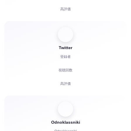
高評価
視聴者
リアクション
Twitter
コメント
登録者
共有
視聴回数
苦情
高評価
視聴時間
コメント
視聴者
Odnoklassniki
共有