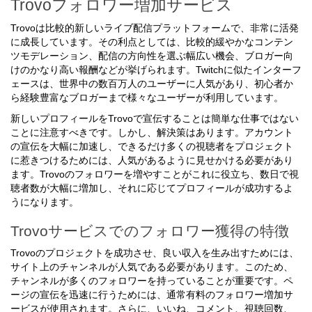
Trovoフォロワー増加サービス
Trovoは比較的新しいライブ配信プラットフォームで、非常に活発
に成長しています。その利点としては、比較的緩やかなコンテン
ツモデレーション、配信の方向性を選ぶ幅広い機会、ブロガー向
けのかなり高い報酬などが挙げられます。Twitchに似たインターフ
ェースは、世界中の数百万人のユーザーに人気があり、初心者か
ら経験豊富なブロガーまで様々なユーザーが利用しています。
新しいプロフィールをTrovoで宣伝することは簡単な仕事ではない
ことに注意すべきです。しかし、解決策はあります。アカウント
の宣伝を大幅に加速し、できるだけ多くの視聴者をプロジェクト
に惹きつけるためには、人気があるように見せかける必要があり
ます。Trovoのフォロワーを増やすことがこれに役立ち、数日で視
聴者数が大幅に増加し、それに応じてプロフィールが成功するよ
うになります。
Trovoサービスでのフォロワー獲得の特徴
Trovoのプロジェクトを成功させ、良い収入を生み出すためには、
サイト上のチャンネルが人気である必要があります。このため、
チャンネルが多くのフォロワーを持っていることが重要です。ペ
ージの宣伝を迅速に行うためには、通常有料のフォロワー増加サ
ービスが使用されます。さらに、いいね、コメント、視聴回数、