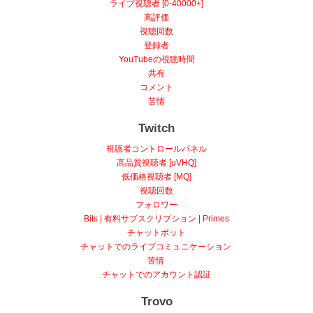
ライブ視聴者 [0-40000+]
高評価
視聴回数
登録者
YouTubeの視聴時間
共有
コメント
苦情
Twitch
視聴者コントロールパネル
高品質視聴者 [uVHQ]
低価格視聴者 [MQ]
視聴回数
フォロワー
Bits | 有料サブスクリプション | Primes
チャットボット
チャットでのライブコミュニケーション
苦情
チャットでのアカウント認証
Trovo