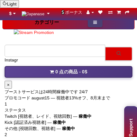
Light
ボーナス
$
カテゴリー
Yo
0 点の商品 - 0$
×
ブーストサービスは24時間稼働中です 24/7
プロモコード
august15
— 視聴者13%オフ、8月末まで
1
ステータス
Twitch [視聴者、レイド、視聴回数] —
稼働中
Support
Kick [認証済み視聴者] —
稼働中
その他 [視聴回数、視聴者] —
稼働中
2