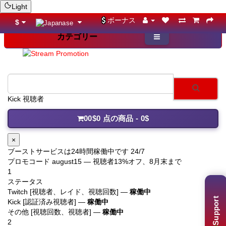
Light
ボーナス
$
カテゴリー
Kick 視聴者
0
0$
0 点の商品 - 0$
×
ブーストサービスは24時間稼働中です 24/7
プロモコード
august15
— 視聴者13%オフ、8月末まで
1
ステータス
Twitch [視聴者、レイド、視聴回数] —
稼働中
Support
Kick [認証済み視聴者] —
稼働中
その他 [視聴回数、視聴者] —
稼働中
2