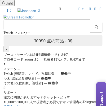
Light
ボーナス
$
Twitch フォロワー
0
0$
0 点の商品 - 0$
×
ブーストサービスは24時間稼働中です 24/7
プロモコード
august15
— 視聴者13%オフ、8月末まで
1
ステータス
Twitch [視聴者、レイド、視聴回数] —
稼働中
Kick [認証済み視聴者] —
稼働中
その他 [視聴回数、視聴者] —
稼働中
2
サポート
Support
注文に問題がありますか？チャットへどうぞ
10,000〜100,000人の視聴者が必要ですか？管理者のTelegram —