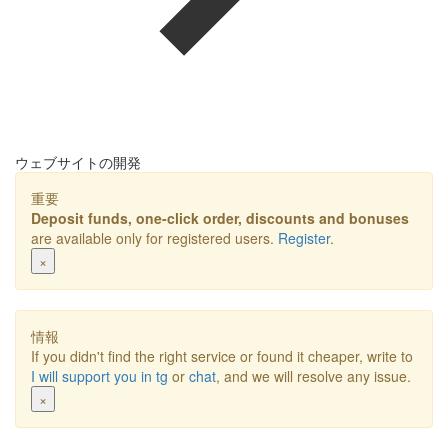
ウェブサイトの開発
重要
Deposit funds, one-click order, discounts and bonuses
are available only for registered users.
Register
.
×
情報
If you didn't find the right service or found it cheaper, write to
I will support you in tg
or
chat
, and we will resolve any issue.
×