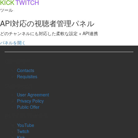
KICK
TWITCH
ツール
API対応の視聴者管理パネル
どのチャンネルにも対応した柔軟な設定 + API連携
パネルを開く
Company
Contacts
Requisites
Documents
User Agreement
Privacy Policy
Public Offer
Boost by platform
YouTube
Twitch
Kick