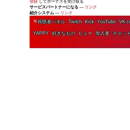
登録
してボーナスを受け取る
サービスパートナーになる
—
リンク
紹介システム
—
リンク
視聴者パネル
Twitch
Kick
YouTube
VK.c
YAPPY
好きなもの
ビュー
加入者
チャッ
API
TG