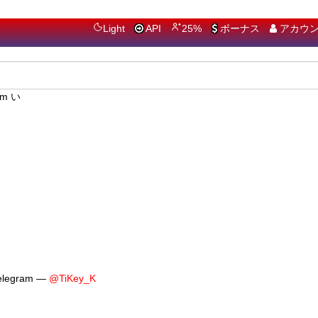
Light
API
25%
ボーナス
アカウ
ram いいね
egram —
@TiKey_K