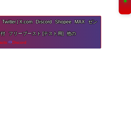
Twitter | X.com
Discord
Shopee
MAX
ゼン
寄付
フリーブースト [テスト用]
他の
acts
Discord