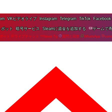
om
VKビデオライブ
Instagram
Telegram
TikTok
Facebook
トボット
暗号サービス
Steamに資金を追加する
ゲームで
サポート
ライブチャット
News Tg
質問と回答
WhatsApp
cont