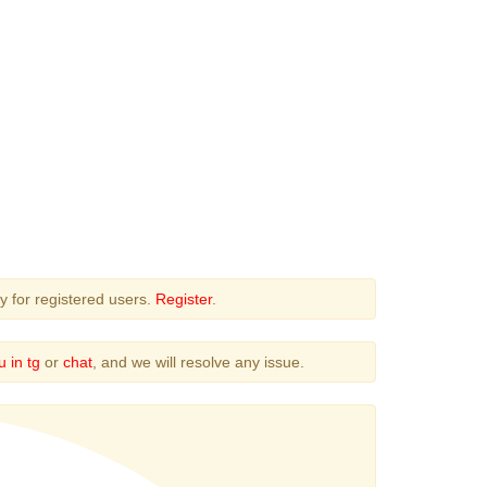
y for registered users.
Register
.
u in tg
or
chat
, and we will resolve any issue.