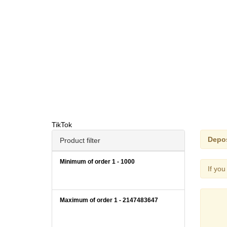
TikTok
Depos
Product filter
Minimum of order
1
-
1000
If you
Maximum of order
1
-
2147483647