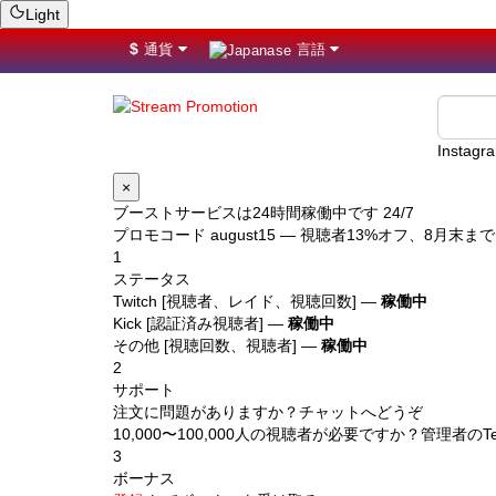
Light
$
通貨
言語
Instag
×
ブーストサービスは24時間稼働中です 24/7
プロモコード
august15
— 視聴者13%オフ、8月末まで
1
ステータス
Twitch [視聴者、レイド、視聴回数] —
稼働中
Kick [認証済み視聴者] —
稼働中
その他 [視聴回数、視聴者] —
稼働中
2
サポート
注文に問題がありますか？チャットへどうぞ
10,000〜100,000人の視聴者が必要ですか？管理者のTel
3
ボーナス