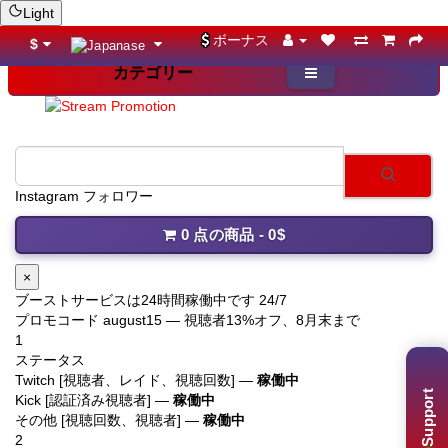
Light
ボーナス
$
カテゴリー
Instagram フォロワー
0 点の商品 - 0$
×
ブーストサービスは24時間稼働中です 24/7
プロモコード
august15
— 視聴者13%オフ、8月末まで
1
ステータス
Twitch [視聴者、レイド、視聴回数] —
稼働中
Support
Kick [認証済み視聴者] —
稼働中
その他 [視聴回数、視聴者] —
稼働中
2