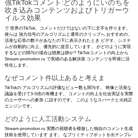
強TikTokコメント:どのようにいのちを
吹き込みコンテンツおよびトリガーウ
イルス効果
で 世界のTikTok、コメントだけではないの下に文字を作ります。
彼らは 強力信号のアルゴリズムと通常のクリップへ おすすめの。
活発な応答の数十があなたの下に表示されたとき ビデオ、システ
ムが自動的に向上、優先的に提言しています。 がどのように実現
するなどの関与の場合は聴衆は静か? TikTokコメントの向上から
Stream-promotion.ru で実績のある解決策 コンテンツを即座に活
性化します。
なぜコメント件以上あると考えま
TikTokの アルゴリズムの評価なビュー数も関与す。 映像と活発な
議論を受けて3-5倍の有機ます。 コメントの向上を社会実証を実際
のユーザーへの参加 に話すのです。 このようなスパークと火純正
エンジンです。
どのように人工活動システム
Stream-promotion.ru 実際の視聴者を模倣した独自のコメント生成
技術を使用しています ます。 なプリミティブボットを出テンプレ