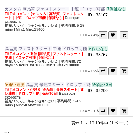
カスタム
高品質
ファストスタート
中速
ドロップ可能
保証なし
TikTokコメント [カスタム | 高品質 | ファストスタ
ID - 33167
ート | 中速 | ドロップ可能 | 保証なし]
Быстрая
скорость
補充: いいえ | キャンセル: いいえ | 平均時間: 5-15
mins
| Min:1 Max:15000
1000 = 4.49$
高品質
ファストスタート
中速
ドロップ可能
保証なし
TikTokコメント返信 [高品質 | ファストスタート |
ID - 33767
中速 | ドロップ可能 | 保証なし]
補充: いいえ | キャンセル: いいえ | 平均時間: 72
days 15 hours for 1000
| Min:10 Max:100000
1000 = 7.55$
速い速度
高品質
最速スタート
ドロップ可能
保証30日
TikTokコメントが好き [高品質 | 最速スタート | 速
ID - 32200
い速度 | ドロップ可能 | 保証30日]
Быстрая
скорость
補充: いいえ | キャンセル: はい | 平均時間: 5-15
mins
| Min:50 Max:100000
1000 = 0.47$
表示 1 ～ 10 10件中 (1 ページ)