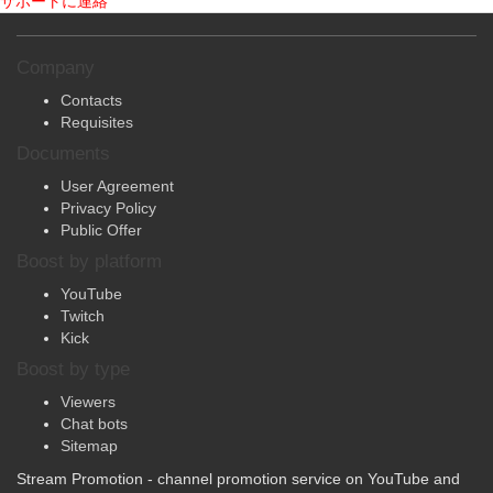
サポートに連絡
Company
Contacts
Requisites
Documents
User Agreement
Privacy Policy
Public Offer
Boost by platform
YouTube
Twitch
Kick
Boost by type
Viewers
Chat bots
Sitemap
Stream Promotion - channel promotion service on YouTube and