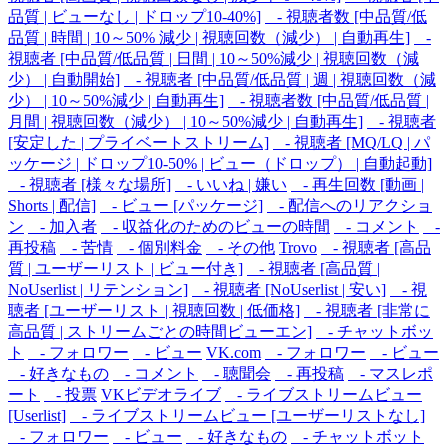
品質 | ビューなし | ドロップ10-40%]
- 視聴者数 [中品質/低
品質 | 時間 | 10～50% 減少 | 視聴回数（減少） | 自動再生]
-
視聴者 [中品質/低品質 | 日間 | 10～50%減少 | 視聴回数（減
少） | 自動開始]
- 視聴者 [中品質/低品質 | 週 | 視聴回数（減
少） | 10～50%減少 | 自動再生]
- 視聴者数 [中品質/低品質 |
月間 | 視聴回数（減少） | 10～50%減少 | 自動再生]
- 視聴者
[安定した | プライベートストリーム]
- 視聴者 [MQ/LQ | パ
ッケージ | ドロップ10-50% | ビュー（ドロップ） | 自動起動]
- 視聴者 [様々な場所]
- いいね | 嫌い
- 再生回数 [動画 |
Shorts | 配信]
- ビュー [パッケージ]
- 配信へのリアクショ
ン
- 加入者
- 収益化のためのビューの時間
- コメント
-
再投稿
- 苦情
- 個別料金
- その他
Trovo
- 視聴者 [高品
質 | ユーザーリスト | ビュー付き]
- 視聴者 [高品質 |
NoUserlist | リテンション]
- 視聴者 [NoUserlist | 安い]
- 視
聴者 [ユーザーリスト | 視聴回数 | 低価格]
- 視聴者 [非常に
高品質 | ストリームごとの時間ビューエン]
- チャットボッ
ト
- フォロワー
- ビュー
VK.com
- フォロワー
- ビュー
- 好きなもの
- コメント
- 聴聞会
- 再投稿
- マスレポ
ート
- 投票
VKビデオライブ
- ライブストリームビュー
[Userlist]
- ライブストリームビュー [ユーザーリストなし]
- フォロワー
- ビュー
- 好きなもの
- チャットボット