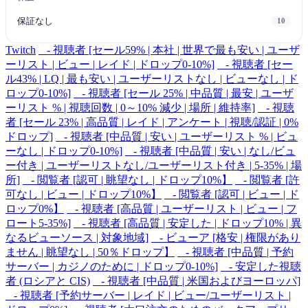
保証なし
10
Twitch
- 視聴者 [セール59% | 本社 | 世界で最も安い | ユーザ
ーリスト | ビュー | レイド | ドロップ0-10%]
- 視聴者 [セー
ル43% | LQ | 最も安い | ユーザーリストなし | ビューなし | ド
ロップ0-10%]
- 視聴者 [セール 25% | 中品質 | 最安 | ユーザ
ーリスト % | 視聴回数 | 0～10% 減少 | 場所 | 維持率]
- 視聴
者 [セール 23% | 高品質 | レイド | アンケート | 視聴/認証 | 0%
ドロップ]
- 視聴者 [中品質 | 安い | ユーザーリスト % | ビュ
ーなし | ドロップ0-10%]
- 視聴者 [中品質 | 安い | なし/ビュ
ー付き | ユーザーリストなし/ユーザーリスト付き | 5-35% | 場
所]
- 閲覧者 [認可 | 眺望なし | ドロップ10%】
- 閲覧者 [許
可なし | ビュー | ドロップ10%】
- 閲覧者 [認可 | ビュー | ド
ロップ0%】
- 視聴者 [高品質 | ユーザーリスト | ビュー | フ
ロート5-35%]
- 視聴者 [高品質 | 安定した | ドロップ10% | 異
なるビューソース | 対象地域]
- ビューア [格安 | 権限があり
ません | 眺望なし | 50％ドロップ】
- 視聴者 [中品質 | 予約
サーバー | カジノのために | ドロップ0-10%]
- 安定した視聴
者 (ロシアと CIS)
- 視聴者 [中品質 | 米国およびヨーロッパ]
- 視聴者 [予約サーバー | レイド | ビュー/ユーザーリスト |