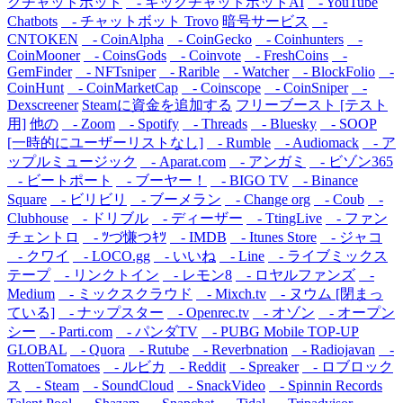
クチャットボット
- キックチャットボットAI
- YouTube
Chatbots
- チャットボット Trovo
暗号サービス
-
CNTOKEN
- CoinAlpha
- CoinGecko
- Coinhunters
-
CoinMooner
- CoinsGods
- Coinvote
- FreshCoins
-
GemFinder
- NFTsniper
- Rarible
- Watcher
- BlockFolio
-
CoinHunt
- CoinMarketCap
- Coinscope
- CoinSniper
-
Dexscreener
Steamに資金を追加する
フリーブースト [テスト
用]
他の
- Zoom
- Spotify
- Threads
- Bluesky
- SOOP
[一時的にユーザーリストなし]
- Rumble
- Audiomack
- ア
ップルミュージック
- Aparat.com
- アンガミ
- ビゾン365
- ビートポート
- ブーヤー！
- BIGO TV
- Binance
Square
- ビリビリ
- ブーメラン
- Change org
- Coub
-
Clubhouse
- ドリブル
- ディーザー
- TtingLive
- ファン
チェントロ
- ﾂづ慊つｷﾂ
- IMDB
- Itunes Store
- ジャコ
- クワイ
- LOCO.gg
- いいね
- Line
- ライブミックス
テープ
- リンクトイン
- レモン8
- ロヤルファンズ
-
Medium
- ミックスクラウド
- Mixch.tv
- ヌウム [閉まっ
ている]
- ナップスター
- Openrec.tv
- オゾン
- オープン
シー
- Parti.com
- パンダTV
- PUBG Mobile TOP-UP
GLOBAL
- Quora
- Rutube
- Reverbnation
- Radiojavan
-
RottenTomatoes
- ルビカ
- Reddit
- Spreaker
- ロブロック
ス
- Steam
- SoundCloud
- SnackVideo
- Spinnin Records