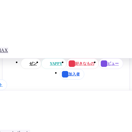
AX
ゼン
YAPPY
好きなもの
ビュー
加入者
ト