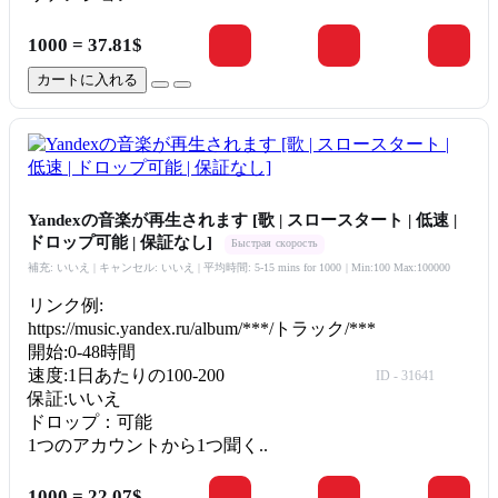
1000 = 37.81$
カートに入れる
Yandexの音楽が再生されます [歌 | スロースタート | 低速 |
ドロップ可能 | 保証なし]
Быстрая скорость
補充: いいえ | キャンセル: いいえ | 平均時間: 5-15 mins for 1000
| Min:100 Max:100000
リンク例:
https://music.yandex.ru/album/***/トラック/***
開始:0-48時間
速度:1日あたりの100-200
ID - 31641
保証:いいえ
ドロップ：可能
1つのアカウントから1つ聞く..
1000 = 22.07$