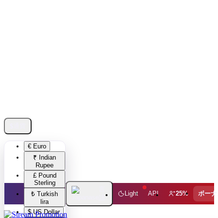
通貨
$
€ Euro
₹ Indian
Rupee
£ Pound
Sterling
言
ボーナ
Light
API
25%
₺ Turkish
語
lira
$ US Dollar