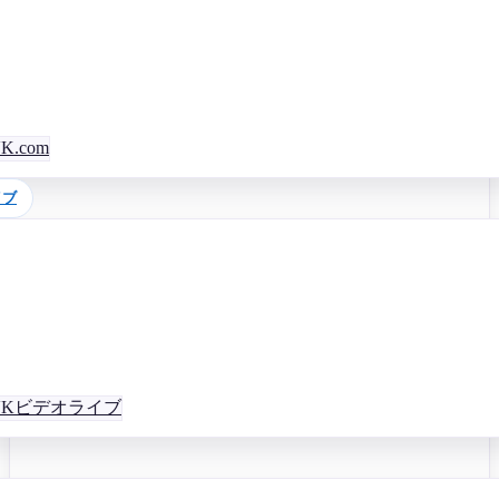
.com
イブ
VKビデオライブ