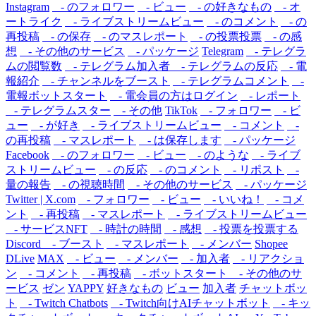
Instagram
- のフォロワー
- ビュー
- の好きなもの
- オ
ートライク
- ライブストリームビュー
- のコメント
- の
再投稿
- の保存
- のマスレポート
- の投票投票
- の感
想
- その他のサービス
- パッケージ
Telegram
- テレグラ
ムの閲覧数
- テレグラム加入者
- テレグラムの反応
- 電
報紹介
- チャンネルをブースト
- テレグラムコメント
-
電報ボットスタート
- 電会員の方はログイン
- レポート
- テレグラムスター
- その他
TikTok
- フォロワー
- ビ
ュー
- が好き
- ライブストリームビュー
- コメント
-
の再投稿
- マスレポート
- は保存します
- パッケージ
Facebook
- のフォロワー
- ビュー
- のような
- ライブ
ストリームビュー
- の反応
- のコメント
- リポスト
-
量の報告
- の視聴時間
- その他のサービス
- パッケージ
Twitter | X.com
- フォロワー
- ビュー
- いいね！
- コメ
ント
- 再投稿
- マスレポート
- ライブストリームビュー
- サービスNFT
- 時計の時間
- 感想
- 投票を投票する
Discord
- ブースト
- マスレポート
- メンバー
Shopee
DLive
MAX
- ビュー
- メンバー
- 加入者
- リアクショ
ン
- コメント
- 再投稿
- ボットスタート
- その他のサ
ービス
ゼン
YAPPY
好きなもの
ビュー
加入者
チャットボッ
ト
- Twitch Chatbots
- Twitch向けAIチャットボット
- キッ