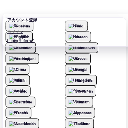
アカウント登録
Russian
Hindi
ログイン
English
Korean
Login(Referral)
Ukrainian
Indonesian
Azerbaijani
Greece
China
Bengal
Italian
Hungarian
Arabic
Slovenian
Deutsche
Vietnam
French
Japanase
Nederlands
Thailand