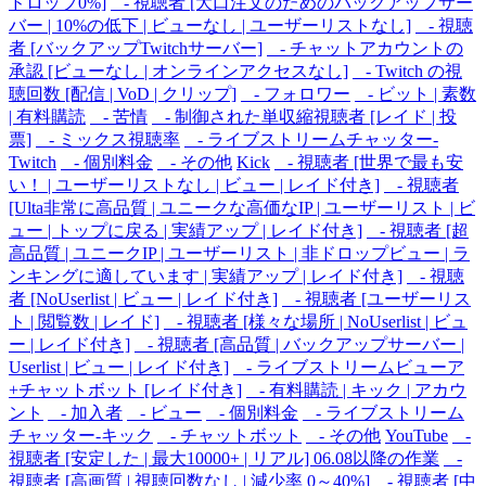
ドロップ0%]
- 視聴者 [大口注文のためのバックアップサー
バー | 10%の低下 | ビューなし | ユーザーリストなし]
- 視聴
者 [バックアップTwitchサーバー]
- チャットアカウントの
承認 [ビューなし | オンラインアクセスなし]
- Twitch の視
聴回数 [配信 | VoD | クリップ]
- フォロワー
- ビット | 素数
| 有料購読
- 苦情
- 制御された単収縮視聴者 [レイド | 投
票]
- ミックス視聴率
- ライブストリームチャッター-
Twitch
- 個別料金
- その他
Kick
- 視聴者 [世界で最も安
い！ | ユーザーリストなし | ビュー | レイド付き]
- 視聴者
[Ulta非常に高品質 | ユニークな高価なIP | ユーザーリスト | ビ
ュー | トップに戻る | 実績アップ | レイド付き]
- 視聴者 [超
高品質 | ユニークIP | ユーザーリスト | 非ドロップビュー | ラ
ンキングに適しています | 実績アップ | レイド付き]
- 視聴
者 [NoUserlist | ビュー | レイド付き]
- 視聴者 [ユーザーリス
ト | 閲覧数 | レイド]
- 視聴者 [様々な場所 | NoUserlist | ビュ
ー | レイド付き]
- 視聴者 [高品質 | バックアップサーバー |
Userlist | ビュー | レイド付き]
- ライブストリームビューア
+チャットボット [レイド付き]
- 有料購読 | キック | アカウ
ント
- 加入者
- ビュー
- 個別料金
- ライブストリーム
チャッター-キック
- チャットボット
- その他
YouTube
-
視聴者 [安定した | 最大10000+ | リアル] 06.08以降の作業
-
視聴者 [高画質 | 視聴回数なし | 減少率 0～40%]
- 視聴者 [中