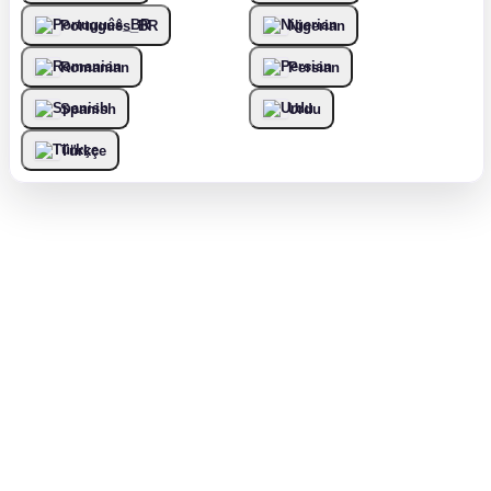
Português_BR
Nigerian
Romanian
Persian
Spanish
Urdu
Türkçe