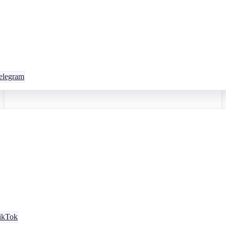
egram
kTok