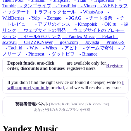
Talent Pool
- Shazam
- Snapchat
- Tidal
- Tripadvisor
-
Tumblr
- タンゴライブ
- TrustPilot
- Vimeo
- WEBトラフ
ィックチート | トラフィックセール
- WhatsApp
-
WildBerries
- Yelp
- Zomato
- 9GAG
- チート投票
- チ
ートレビュー
- アプリのインス
- Kinopoisk
- OK.ru
- 被
リンク
- ウェブサイトの開発
- ウェブサイトのプロモー
ション
- セールSEOリンク
- Yandex Music
- Pekach -
sc2tv.ru
- CHZZK.Naver
- gosh.com
- Joylada
- Prime.GS
- Tach.id
- W.tv
- Wibes
- アビト
- ゲームで寄付
- ノ
ノリーブ
- Pinterest
- ダットピフ
- Binance
Deposit funds, one-click
are available only for
Register
.
order, discounts and bonuses
registered users.
If you didn't find the right service or found it cheaper, write to
I
will support you in tg
or
chat
, and we will resolve any issue.
視聴者管理パネル
[Twitch | Kick | YouTube | VK Video Live]
あなただけのカスタムプランを作成
Yandex Music