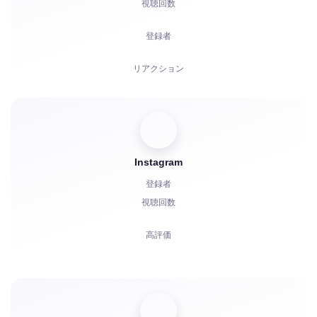
視聴回数
苦情
登録者
リアクション
招待
Boosts
Instagram
ボット起動
登録者
コメント
視聴回数
苦情
高評価
スター
コメント
共有