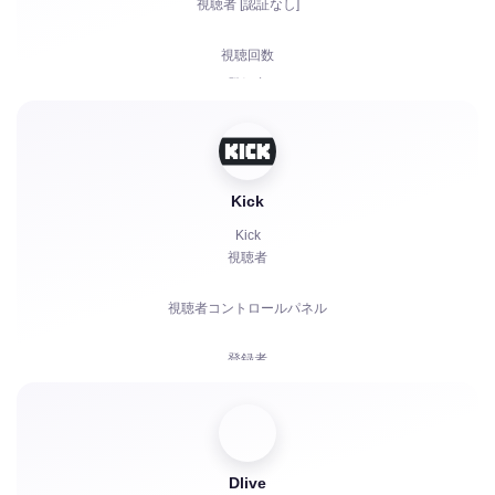
視聴者 [認証なし]
視聴回数
登録者
高評価
チャットボット
Kick
Kick
視聴者
視聴者コントロールパネル
登録者
有料サブスクリプション | KICKs | アカウント
視聴回数
Dlive