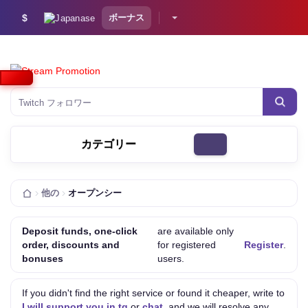
$
ボーナス
Twitch フォロワー
カテゴリー
他の
オープンシー
Deposit funds, one-click
are available only
order, discounts and
for registered
Register
.
bonuses
users.
If you didn't find the right service or found it cheaper, write to
I will support you in tg
or
chat
, and we will resolve any