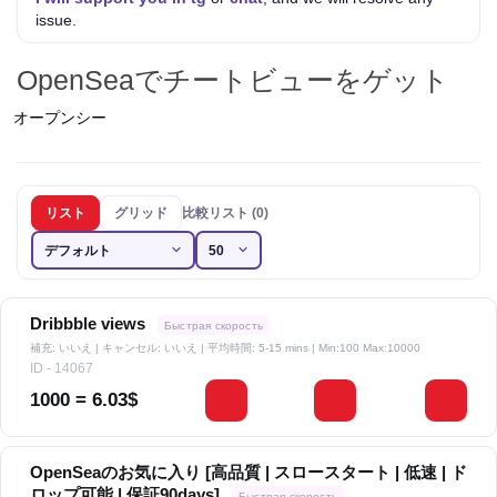
issue.
OpenSeaでチートビューをゲット
オープンシー
リスト
グリッド
比較リスト (0)
Dribbble views
Быстрая скорость
補充: いいえ | キャンセル: いいえ | 平均時間: 5-15 mins
| Min:100 Max:10000
ID - 14067
1000 = 6.03$
OpenSeaのお気に入り [高品質 | スロースタート | 低速 | ド
ロップ可能 | 保証90days]
Быстрая скорость