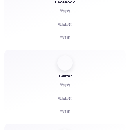
Facebook
登録者
視聴回数
高評価
視聴者
リアクション
Twitter
コメント
登録者
共有
視聴回数
苦情
高評価
視聴時間
コメント