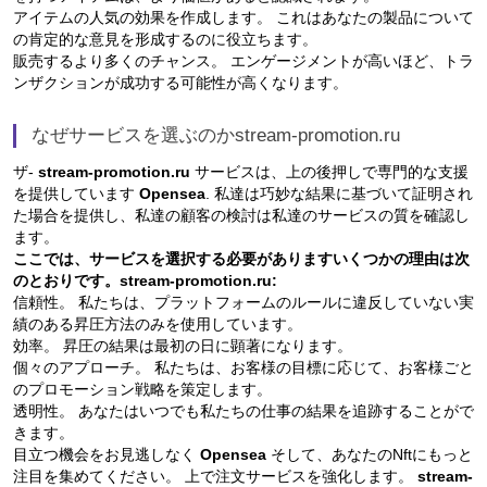
アイテムの人気の効果を作成します。 これはあなたの製品について
の肯定的な意見を形成するのに役立ちます。
販売するより多くのチャンス。 エンゲージメントが高いほど、トラ
ンザクションが成功する可能性が高くなります。
なぜサービスを選ぶのかstream-promotion.ru
ザ-
stream-promotion.ru
サービスは、上の後押しで専門的な支援
を提供しています
Opensea
. 私達は巧妙な結果に基づいて証明され
た場合を提供し、私達の顧客の検討は私達のサービスの質を確認し
ます。
ここでは、サービスを選択する必要がありますいくつかの理由は次
のとおりです。stream-promotion.ru:
信頼性。 私たちは、プラットフォームのルールに違反していない実
績のある昇圧方法のみを使用しています。
効率。 昇圧の結果は最初の日に顕著になります。
個々のアプローチ。 私たちは、お客様の目標に応じて、お客様ごと
のプロモーション戦略を策定します。
透明性。 あなたはいつでも私たちの仕事の結果を追跡することがで
きます。
目立つ機会をお見逃しなく
Opensea
そして、あなたのNftにもっと
注目を集めてください。 上で注文サービスを強化します。
stream-