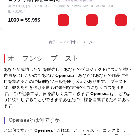
補充: いいえ | キャンセル: はい | 平均時間: 5-15 mins
| Min:100 Max:500000
ID - 31657
1000 = 59.99$
表示 1 ～ 2 2件中 (1 ページ)
オープンシーブースト
あなたが成功したNftを販売し、あなたのプロジェクトについて強い
声明を出したいのであれば
Opensea
、あなたはあなたの作品に注
目を集めるために特別なツールを使う必要があります。 ブースト
は、観客を引き付ける最も効果的な方法の1つになりつつありま
す。 この記事では、何を詳しく見ていきます
Opensea
は、どのよ
うに後押しすることができますあなたの目標を達成するためにあり
ます。
Openseaとは何ですか
とは何ですか？
Opensea
? これは、アーティスト、コレクター、