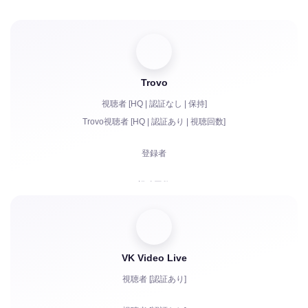
苦情
視聴回数
フォロワー
Trovo
Bits | 有料サブスクリプション | Primes
視聴者 [HQ | 認証なし | 保持]
チャットボット
Trovo視聴者 [HQ | 認証あり | 視聴回数]
チャットでのライブコミュニケーション
登録者
苦情
視聴回数
チャットでのアカウント認証
VK Video Live
視聴者 [認証あり]