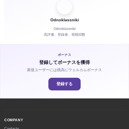
視聴者
Odnoklassniki
共有
Odnoklassniki
高評価、登録者、視聴回数
視聴時間
ボーナス
登録してボーナスを獲得
新規ユーザーには残高にウェルカムボーナス
登録する
COMPANY
Contacts