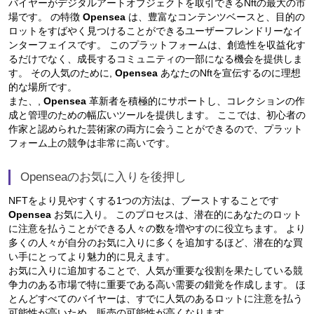
バイヤーがデジタルアートオブジェクトを取引できるNftの最大の市
場です。 の特徴
Opensea
は、豊富なコンテンツベースと、目的の
ロットをすばやく見つけることができるユーザーフレンドリーなイ
ンターフェイスです。 このプラットフォームは、創造性を収益化す
るだけでなく、成長するコミュニティの一部になる機会を提供しま
す。 その人気のために,
Opensea
あなたのNftを宣伝するのに理想
的な場所です。
また、,
Opensea
革新者を積極的にサポートし、コレクションの作
成と管理のための幅広いツールを提供します。 ここでは、初心者の
作家と認められた芸術家の両方に会うことができるので、プラット
フォーム上の競争は非常に高いです。
Openseaのお気に入りを後押し
NFTをより見やすくする1つの方法は、ブーストすることです
Opensea
お気に入り。 このプロセスは、潜在的にあなたのロット
に注意を払うことができる人々の数を増やすのに役立ちます。 より
多くの人々が自分のお気に入りに多くを追加するほど、潜在的な買
い手にとってより魅力的に見えます。
お気に入りに追加することで、人気が重要な役割を果たしている競
争力のある市場で特に重要である高い需要の錯覚を作成します。 ほ
とんどすべてのバイヤーは、すでに人気のあるロットに注意を払う
可能性が高いため、販売の可能性が高くなります。