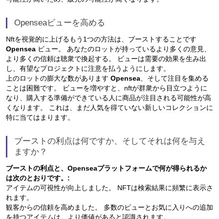
Openseaビューを高める
Nftを視覚的に上げるもう1つの方法は、ブーストすることです
Opensea
ビュー。 あなたのロットが持っているより多くの意見、
より多くの信頼は聴衆で換起する。 ビューは需要の効果を生み出
し、有望なプロジェクトに注意を払うようにします。
上のロットの膨大な数があります
Opensea
、そして注目を集める
ことは困難です。 ビューを増やすと、nftが群衆から目立つように
なり、購入する準備ができている人に商品が注目される可能性が高
くなります。 これは、まだ人気を得ていない新しいコレクションに
特に当てはまります。
ブーストの利点は何ですか、そしてそれは何を与え
ますか？
ブーストの利点と、Openseaプラットフォームで何が得られるか
は次のとおりです。:
アイテムの可視性が向上しました。 NFTは検索結果に頻繁に表示さ
れます。
観客からの信頼を高めました。 多数のビューとお気に入りへの追加
を持つアイテムは、より価値があると認識されます。