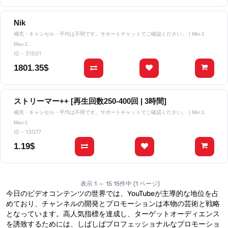
Nik
補充・キャンセル・平均は不明です。サポートチャットでご確認ください。
| Min:1
Max:1
ID - 31501
1801.35$
ストリーマー++ [再生回数250-400回 | 3時間]
補充・キャンセル・平均は不明です。サポートチャットでご確認ください。
| Min:1
Max:1
ID - 13077
1.19$
表示 1 ～ 15 15件中 (1 ページ)
今日のビデオコンテンツの世界では、YouTubeが主導的な地位を占
めており、チャンネルの開発とプロモーションは本物の芸術と戦略
となっています。高人気指標を達成し、ターゲットオーディエンス
を誘致するためには、しばしばプロフェッショナルなプロモーショ