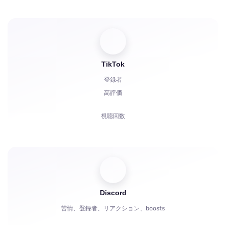
スター
コメント
共有
視聴者
TikTok
登録者
高評価
視聴回数
コメント
共有
視聴者
Discord
苦情、登録者、リアクション、boosts