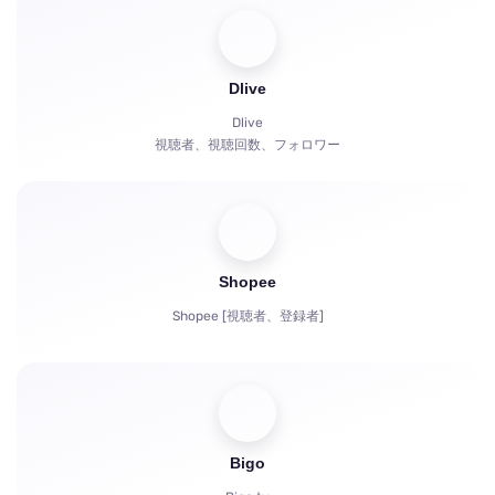
有料サブスクリプション | KICKs | アカウント
視聴回数
Dlive
チャットボット
Dlive
視聴者、視聴回数、フォロワー
Shopee
Shopee [視聴者、登録者]
Bigo