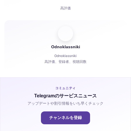
苦情
高評価
視聴時間
コメント
視聴者
Odnoklassniki
共有
Odnoklassniki
高評価、登録者、視聴回数
視聴時間
コミュニティ
Telegramのサービスニュース
アップデートや割引情報をいち早くチェック
チャンネルを登録