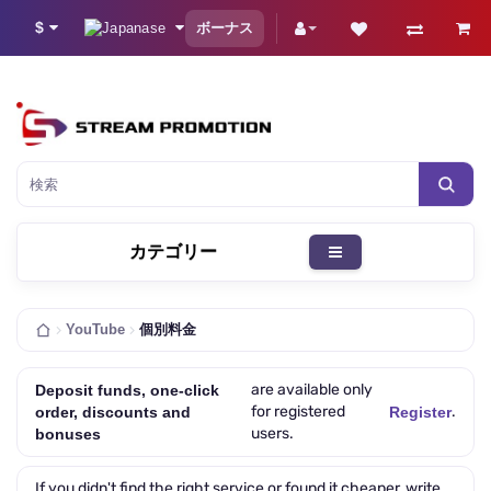
$
ボーナス
検索
カテゴリー
YouTube
個別料金
are available only
Deposit funds, one-click
for registered
.
order, discounts and
Register
users.
bonuses
If you didn't find the right service or found it cheaper, write