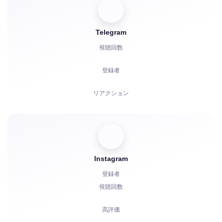
投票
Telegram
再生回数
視聴回数
苦情
登録者
リアクション
招待
Boosts
Instagram
ボット起動
登録者
コメント
視聴回数
苦情
高評価