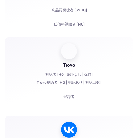
共有
高品質視聴者 [uVHQ]
コメント
低価格視聴者 [MQ]
苦情
視聴回数
フォロワー
Trovo
Bits | 有料サブスクリプション | Primes
視聴者 [HQ | 認証なし | 保持]
チャットボット
Trovo視聴者 [HQ | 認証あり | 視聴回数]
チャットでのライブコミュニケーション
登録者
苦情
視聴回数
チャットでのアカウント認証