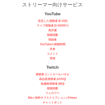
ストリーマー向けサービス
YouTube
安定した視聴者 [0-200]
ライブ視聴者 [0-40000+]
高評価
視聴回数
登録者
YouTubeの視聴時間
共有
コメント
苦情
Twitch
視聴者コントロールパネル
高品質視聴者 [uVHQ]
低価格視聴者 [MQ]
視聴回数
フォロワー
Bits | 有料サブスクリプション | Primes
チャットボット