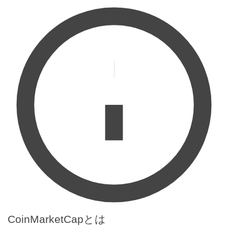
CoinMarketCapとは