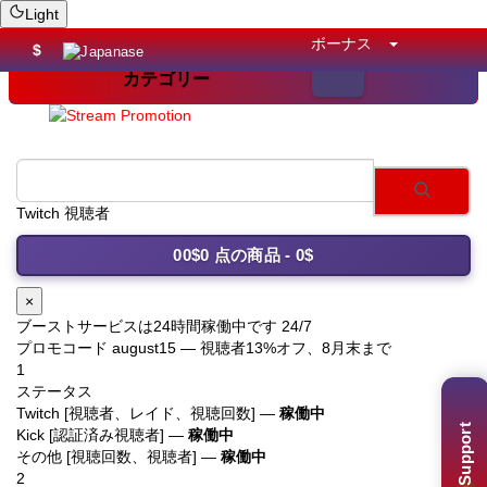
Light
ボーナス
$
カテゴリー
You
0
0$
0 点の商品 - 0$
×
ブーストサービスは24時間稼働中です 24/7
プロモコード
august15
— 視聴者13%オフ、8月末まで
1
ステータス
Twitch [視聴者、レイド、視聴回数] —
稼働中
Support
Kick [認証済み視聴者] —
稼働中
その他 [視聴回数、視聴者] —
稼働中
2