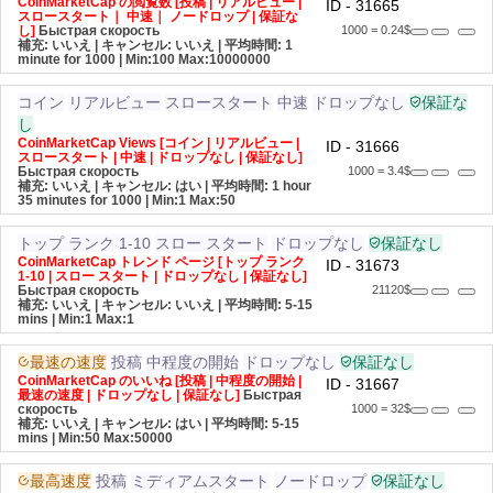
CoinMarketCap の閲覧数 [投稿 | リアルビュー |
ID - 31665
スロースタート｜ 中速｜ ノードロップ | 保証な
し]
Быстрая скорость
1000 = 0.24$
補充: いいえ | キャンセル: いいえ | 平均時間: 1
minute for 1000
| Min:100 Max:10000000
コイン
リアルビュー
スロースタート
中速
ドロップなし
保証な
し
CoinMarketCap Views [コイン | リアルビュー |
ID - 31666
スロースタート | 中速 | ドロップなし | 保証なし]
Быстрая скорость
1000 = 3.4$
補充: いいえ | キャンセル: はい | 平均時間: 1 hour
35 minutes for 1000
| Min:1 Max:50
トップ ランク 1-10
スロー スタート
ドロップなし
保証なし
CoinMarketCap トレンド ページ [トップ ランク
ID - 31673
1-10 | スロー スタート | ドロップなし | 保証なし]
Быстрая скорость
21120$
補充: いいえ | キャンセル: いいえ | 平均時間: 5-15
mins
| Min:1 Max:1
最速の速度
投稿
中程度の開始
ドロップなし
保証なし
CoinMarketCap のいいね [投稿 | 中程度の開始 |
ID - 31667
最速の速度 | ドロップなし | 保証なし]
Быстрая
скорость
1000 = 32$
補充: いいえ | キャンセル: はい | 平均時間: 5-15
mins
| Min:50 Max:50000
最高速度
投稿
ミディアムスタート
ノードロップ
保証なし