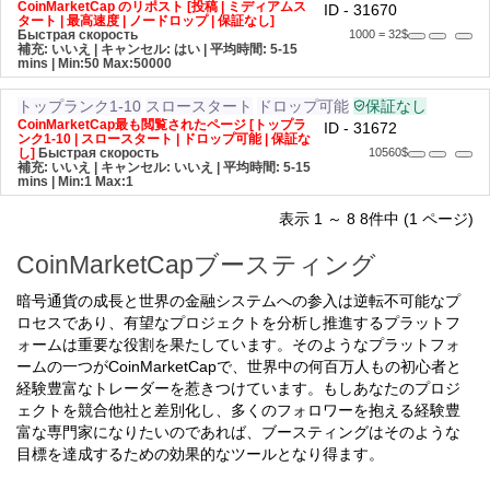
CoinMarketCap のリポスト [投稿 | ミディアムス
ID - 31670
タート | 最高速度 | ノードロップ | 保証なし]
Быстрая скорость
1000 = 32$
補充: いいえ | キャンセル: はい | 平均時間: 5-15
mins
| Min:50 Max:50000
トップランク1-10
スロースタート
ドロップ可能
保証なし
CoinMarketCap最も閲覧されたページ [トップラ
ID - 31672
ンク1-10 | スロースタート | ドロップ可能 | 保証な
し]
Быстрая скорость
10560$
補充: いいえ | キャンセル: いいえ | 平均時間: 5-15
mins
| Min:1 Max:1
表示 1 ～ 8 8件中 (1 ページ)
CoinMarketCapブースティング
暗号通貨の成長と世界の金融システムへの参入は逆転不可能なプ
ロセスであり、有望なプロジェクトを分析し推進するプラットフ
ォームは重要な役割を果たしています。そのようなプラットフォ
ームの一つがCoinMarketCapで、世界中の何百万人もの初心者と
経験豊富なトレーダーを惹きつけています。もしあなたのプロジ
ェクトを競合他社と差別化し、多くのフォロワーを抱える経験豊
富な専門家になりたいのであれば、ブースティングはそのような
目標を達成するための効果的なツールとなり得ます。