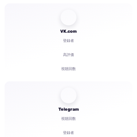
VK.com
登録者
高評価
視聴回数
コメント
投票
Telegram
再生回数
視聴回数
苦情
登録者