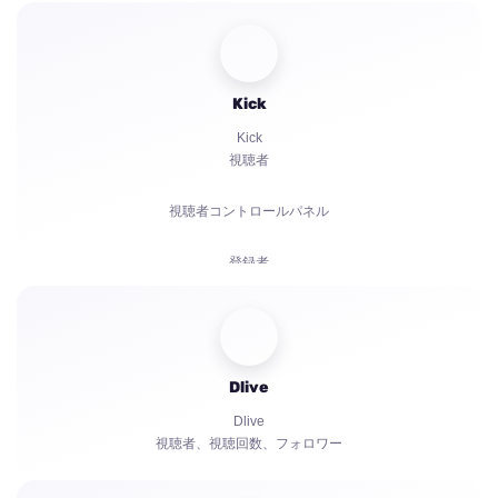
高評価
チャットボット
Kick
Kick
視聴者
視聴者コントロールパネル
登録者
有料サブスクリプション | KICKs | アカウント
視聴回数
Dlive
チャットボット
Dlive
視聴者、視聴回数、フォロワー