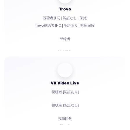
Trovo
Bits | 有料サブスクリプション | Primes
視聴者 [HQ | 認証なし | 保持]
チャットボット
Trovo視聴者 [HQ | 認証あり | 視聴回数]
チャットでのライブコミュニケーション
登録者
苦情
視聴回数
チャットでのアカウント認証
VK Video Live
視聴者 [認証あり]
視聴者 [認証なし]
視聴回数
登録者