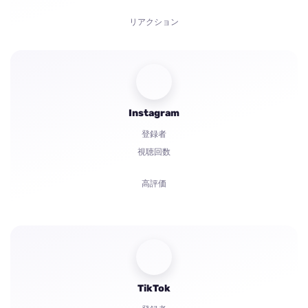
リアクション
招待
Boosts
Instagram
ボット起動
登録者
コメント
視聴回数
苦情
高評価
スター
コメント
共有
視聴者
TikTok