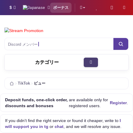
$
ボーナス
Discord メンバー
カテゴリー
TikTok
ビュー
Deposit funds, one-click order,
are available only for
Register
.
discounts and bonuses
registered users.
If you didn't find the right service or found it cheaper, write to
I
will support you in tg
or
chat
, and we will resolve any issue.