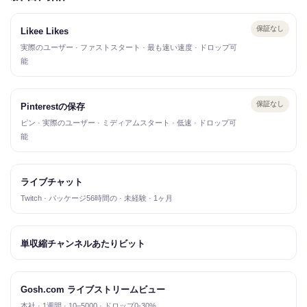
保証なし
Likee Likes
実際のユーザー · ファストスタート · 最も速い速度 · ドロップ可
能
保証なし
Pinterestの保存
ピン · 実際のユーザー · ミディアムスタート · 低速 · ドロップ可
能
ライブチャット
Twitch · パッケージ56時間の · 未経験 · 1ヶ月
単収縮チャンネルあたりビット
Gosh.com ライブストリームビュー
本社 · 1週間 · 10–5000 · ドロップ0-30%