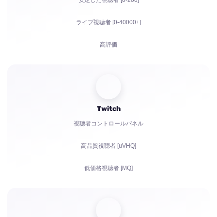
安定した視聴者 [0-200]
ライブ視聴者 [0-40000+]
高評価
視聴回数
登録者
Twitch
YouTubeの視聴時間
視聴者コントロールパネル
共有
高品質視聴者 [uVHQ]
コメント
低価格視聴者 [MQ]
苦情
視聴回数
フォロワー