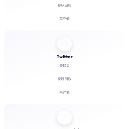
視聴回数
高評価
視聴者
リアクション
Twitter
コメント
登録者
共有
視聴回数
苦情
高評価
視聴時間
コメント
視聴者