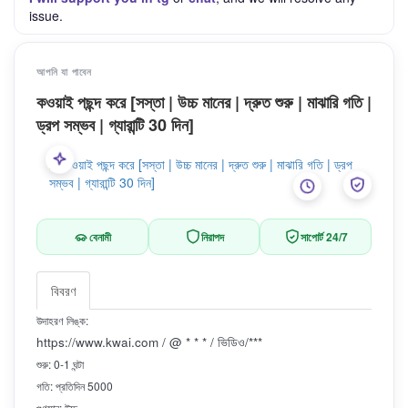
issue.
আপনি যা পাবেন
কওয়াই পছন্দ করে [সস্তা | উচ্চ মানের | দ্রুত শুরু | মাঝারি গতি |
ড্রপ সম্ভব | গ্যারান্টি 30 দিন]
বেনামী
নিরাপদ
সাপোর্ট 24/7
বিবরণ
উদাহরণ লিঙ্ক:
https://www.kwai.com / @ * * * / ভিডিও/***
শুরু: 0-1 ঘন্টা
গতি: প্রতিদিন 5000
গুণমান: উচ্চ