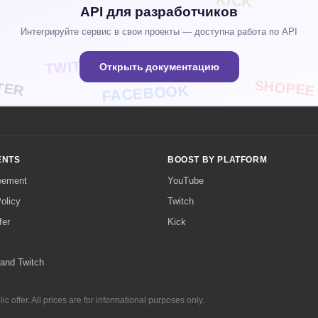
KICK
API для разработчиков
Интегрируйте сервис в свои проекты — доступна работа по API
TWITCH
Открыть документацию
TER
SHOPEE
FACEBOOK
ENTS
BOOST BY PLATFORM
eement
YouTube
olicy
Twitch
fer
Kick
 and Twitch
ublic offer. All prices are for informational purposes only.