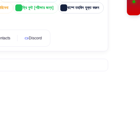
পরিষেবা
ফ্রি বুস্ট [পরীক্ষার জন্য]
বাষ্পে তহবিল যুক্ত করুন
ntacts
Discord