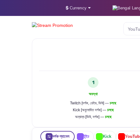
$
Lan
Currency
YouTu
1
অবস্থা
Twitch [দর্শক, রেইড, ভিউ] —
চলছে
Kick [অনুমোদিত দর্শক] —
চলছে
অন্যান্য [ভিউ, দর্শক] —
চলছে
দর্শক প্যানেল
টুইচ
Kick
YouTub