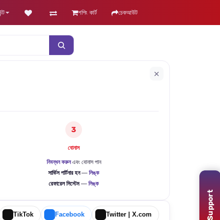
ন্ট
শপিং কার্ট
চেকআউট
×
3
বোনাস
নিবন্ধন করুন
এবং বোনাস পান
সার্ভিস পার্টনার হন
—
লিঙ্ক
রেফারেল সিস্টেম
—
লিঙ্ক
Support
TikTok
Facebook
Twitter | X.com