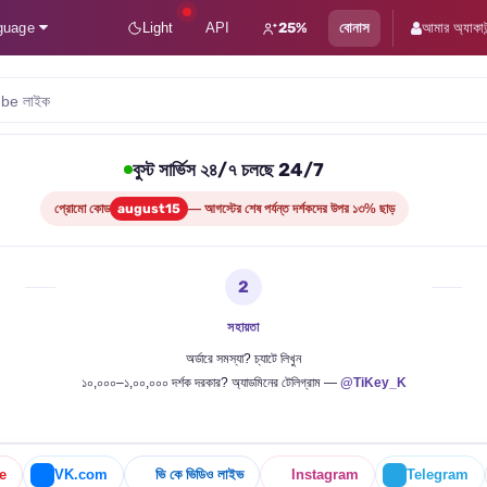
guage
Light
API
25%
বোনাস
আমার অ্যাকাউ
be লাইক
বুস্ট সার্ভিস ২৪/৭ চলছে 24/7
প্রোমো কোড
august15
— আগস্টের শেষ পর্যন্ত দর্শকদের উপর ১৩% ছাড়
2
সহায়তা
অর্ডারে সমস্যা? চ্যাটে লিখুন
১০,০০০–১,০০,০০০ দর্শক দরকার? অ্যাডমিনের টেলিগ্রাম —
@TiKey_K
e
VK.com
ভি কে ভিডিও লাইভ
Instagram
Telegram