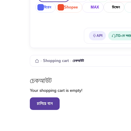
বিরোধ
Shopee
MAX
ডিজেন
API
TG-তে সহায
চেকআউট
Shopping cart
চেকআউট
Your shopping cart is empty!
চালিয়ে যান