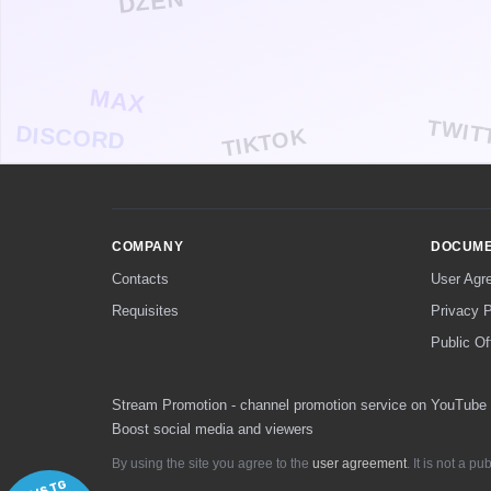
DZEN
MAX
TWIT
DISCORD
TIKTOK
COMPANY
DOCUM
Contacts
User Agr
Requisites
Privacy P
Public Of
Stream Promotion - channel promotion service on YouTube
Boost social media and viewers
By using the site you agree to the
user agreement
. It is not a p