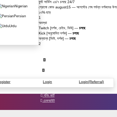
বুস্ট সার্ভিস ২৪/৭ চলছে 24/7
Nigerian
প্রোমো কোড
august15
— আগস্টের শেষ পর্যন্ত দর্শকদের উপ
১৩% ছাড়
Persian
1
অবস্থা
Urdu
Twitch [দর্শক, রেইড, ভিউ] —
চলছে
Kick [অনুমোদিত দর্শক] —
চলছে
অন্যান্য [ভিউ, দর্শক] —
চলছে
2
Light
API
25%
বোনাস
আমার অ্যাকাউন্ট
egister
Login
Login(Referral)
শপিং কার্ট
চেকআউট