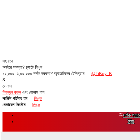
সহায়তা
অর্ডারে সমস্যা? চ্যাটে লিখুন
১০,০০০–১,০০,০০০ দর্শক দরকার? অ্যাডমিনের টেলিগ্রাম —
@TiKey_K
3
বোনাস
নিবন্ধন করুন
এবং বোনাস পান
সার্ভিস পার্টনার হন
—
লিঙ্ক
রেফারেল সিস্টেম
—
লিঙ্ক
দর্শক প্যা
টুইচ