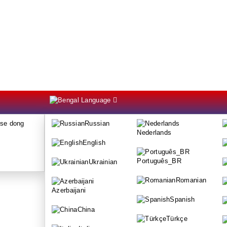
Language
se dong
Russian
Nederlands
English
Português_BR
Ukrainian
Romanian
Azerbaijani
Spanish
China
Türkçe