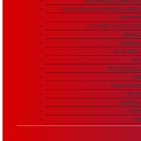
দর্শক [রিজার্ভ সার্ভার | অভিযান | ভ
দর্শক [বড় আদেশের জন্য ব্যাকআপ সার্ভার | 10% ড
দর্শক [ব্যাকআপ
চ্যাট অ্যাকাউন্ট অনুমোদন [কোন মত
Twitch C
টুইচের জন্য 
টুইচ ভিউ [স্ট্রিম 
অনুসর
বিট | মৌলিক সংখ্যা | 
অভি
নিয়ন্ত্রিত টুইচ ভিউ
মিক্স দর্
লাইভ স্ট্রিম চ
ব্যক্তি
অন্য