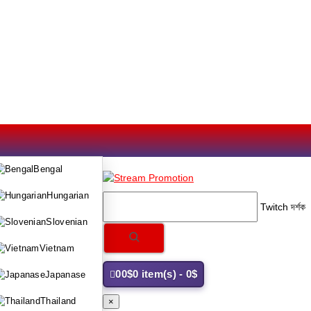
Bengal
Hungarian
Twitch দর্
Slovenian
Vietnam
0
0$
0 item(s) - 0$
Japanase
Thailand
×