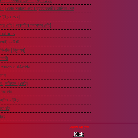
িউ / ব্যবহারকারীর তালিকা | ড্রপ 0%]
্রপ | কোন মতামত নেই | ব্যবহারকারীর তালিকা নেই]
 টুইচ সার্ভার]
ামত নেই | অনলাইন অ্যাক্সেস নেই]
hatbots
এআই চ্যাটবট
| ভিওডি | ক্লিপস]
ণকারী
প্রদত্ত সাবস্ক্রিপশন
যোগ
য়ার [অভিযান | ভোট]
শকদের হার
্যাটার - টুইচ
গত রেট
ান্য
Show All টুইচ
Kick