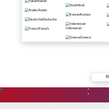
Italian
Hindi
Arabic
Korean
Deutsche
Indonesian
French
Greece
R
নেল