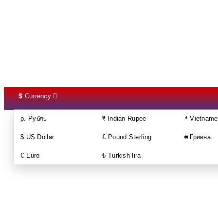
$
Currency
р. Рубль
₹ Indian Rupee
₫ Vietname
$ US Dollar
£ Pound Sterling
₴ Гривна
€ Euro
₺ Turkish lira