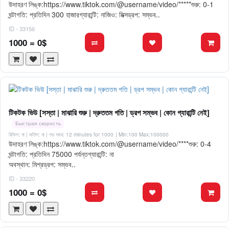
উদাহরণ লিঙ্ক:https://www.tiktok.com/@username/video/*****শুরু: 0-1
ঘন্টাগতি: প্রতিদিন 300 হাজারগ্যারান্টি: নাজিও: মিক্সড্রপ: সম্ভব..
ID - 33156
1000 = 0$
টিকটক ভিউ [সস্তা | মাঝারি শুরু | দ্রুততম গতি | ড্রপ সম্ভব | কোন গ্যারান্টি নেই]
Быстрая скорость
রিফিল: না | বাতিল: না | গড় সময়: 12 minutes for 1000
| Min:100 Max:100000
উদাহরণ লিঙ্ক:https://www.tiktok.com/@username/video/****শুরু: 0-4
ঘন্টাগতি: প্রতিদিন 75000 পর্যন্তগ্যারান্টি: না
অবস্থান: মিশ্রড্রপ: সম্ভব..
ID - 33220
1000 = 0$