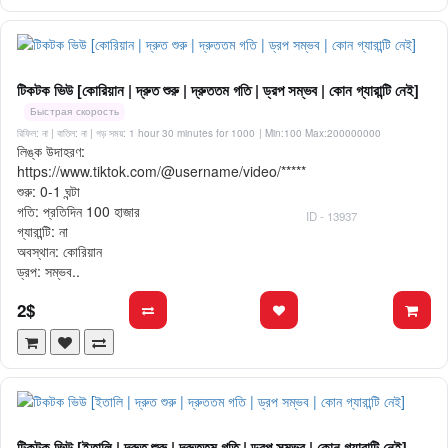
টিকটক ভিউ [কোরিয়ান | দ্রুত শুরু | দ্রুততম গতি | ড্রপ সম্ভব | কোন গ্যারান্টি নেই]
Быстрая скорость
রিফিল: না | বাতিল: না | গড় সময়: 1 hour 30 minutes for 1000
| Min:100 Max:200000000
লিঙ্ক উদাহরণ:
https://www.tiktok.com/@username/video/*****
শুরু: 0-1 ঘন্টা
গতি: প্রতিদিন 100 হাজার
ID - 13937
গ্যারান্টি: না
অবস্থান: কোরিয়ান
ড্রপ: সম্ভব..
2$
টিকটক ভিউ [ইতালি | দ্রুত শুরু | দ্রুততম গতি | ড্রপ সম্ভব | কোন গ্যারান্টি নেই]