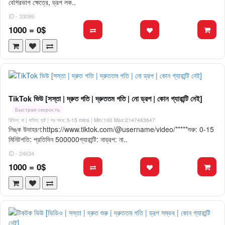
বেশিরভাগ ক্ষেত্রে, ড্রপ লক..
ID - 33099
1000 = 0$
TikTok ভিউ [সস্তা | দ্রুত গতি | দ্রুততম গতি | নো ড্রপ | কোন গ্যারান্টি নেই]
Быстрая скорость
রিফিল: না | বাতিল: হ্যাঁ | গড় সময়: 5-15 mins
| Min:100 Max:2147483647
লিঙ্ক উদাহরণ:https://www.tiktok.com/@username/video/*****শুরু: 0-15
মিনিটগতি: প্রতিদিন 500000গ্যারান্টি: নাড্রপ: না..
ID - 24634
1000 = 0$