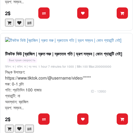
ড্রপ: সম্ভব..
2$
টিকটক ভিউ [ব্রাজিল | দ্রুত শুরু | দ্রুততম গতি | ড্রপ সম্ভব | কোন গ্যারান্টি নেই]
Быстрая скорость
রিফিল: না | বাতিল: না | গড় সময়: 1 hour 7 minutes for 1000
| Min:100 Max:200000000
লিঙ্ক উদাহরণ:
https://www.tiktok.com/@username/video/*****
শুরু: 0-1 ঘন্টা
গতি: প্রতিদিন 100 হাজার
ID - 13950
গ্যারান্টি: না
অবস্থান: ব্রাজিল
ড্রপ: সম্ভব..
2$