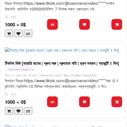
লিঙ্ক উদাহরণ:https://www.tiktok.com/@username/video/*****গুণমান:
উচ্চগতি: প্রতিদিন 1000000রিফিল: 7 দিনশুরু করুন: দ্রুতড্রপ নেই..
ID - 230
1000 = 0$
টিকটক ভিউ [মাঝারি মানের | দ্রুত শুরু | দ্রুততম গতি | ড্রপ সম্ভব | গ্যারান্টি 1 দিন]
Быстрая скорость
রিফিল: না | বাতিল: হ্যাঁ | গড় সময়: 1 minute for 1000
| Min:100 Max:100000000
উদাহরণ লিঙ্ক:https://www.tiktok.com/@username/video/*****শুরু: 0-1
ঘন্টাগতি: প্রতিদিন 10 মিলিয়ন পর্যন্তগুণমান: মাঝারিড্রপ: সম্ভবগ্যারান্টি: 1 দিন..
ID - 370
1000 = 0$