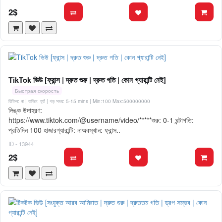
2$
TikTok ভিউ [ফ্রান্স | দ্রুত শুরু | দ্রুত গতি | কোন গ্যারান্টি নেই]
Быстрая скорость
রিফিল: না | বাতিল: হ্যাঁ | গড় সময়: 5-15 mins
| Min:100 Max:500000000
লিঙ্ক উদাহরণ:
https://www.tiktok.com/@username/video/*****শুরু: 0-1 ঘন্টাগতি:
প্রতিদিন 100 হাজারগ্যারান্টি: নাঅবস্থান: ফ্রান্স..
ID - 13944
2$