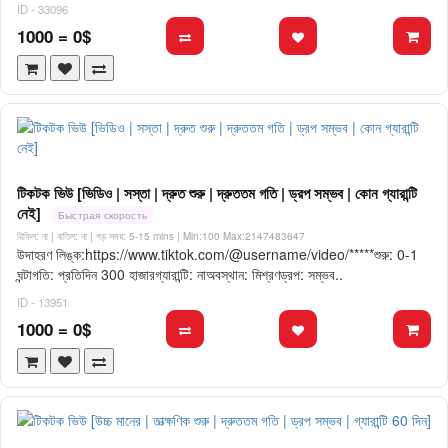
ID - 33096
1000 = 0$
টিকটক ভিউ [ভিডিও | সস্তা | দ্রুত শুরু | দ্রুততম গতি | ড্রপ সম্ভব | কোন গ্যারান্টি
নেই]
Быстрая скорость
রিফিল: না | বাতিল: না | গড় সময়: 5-15 mins
| Min:100 Max:2147483647
উদাহরণ লিঙ্ক:https://www.tiktok.com/@username/video/*****শুরু: 0-1
ঘন্টাগতি: প্রতিদিন 300 হাজারগ্যারান্টি: নাঅবস্থান: মিশ্রণড্রপ: সম্ভব..
ID - 13951
1000 = 0$