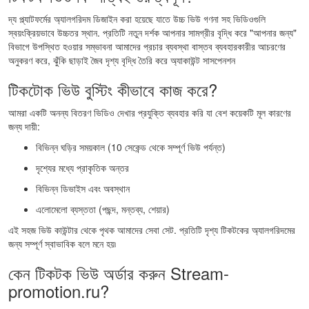
দ্য প্ল্যাটফর্মের অ্যালগরিদম ডিজাইন করা হয়েছে যাতে উচ্চ ভিউ গণনা সহ ভিডিওগুলি
স্বয়ংক্রিয়ভাবে উচ্চতর স্থান. প্রতিটি নতুন দর্শক আপনার সামগ্রীর বৃদ্ধি করে "আপনার জন্য"
বিভাগে উপস্থিত হওয়ার সম্ভাবনা আমাদের প্রচার ব্যবস্থা বাস্তব ব্যবহারকারীর আচরণের
অনুকরণ করে, ঝুঁকি ছাড়াই জৈব দৃশ্য বৃদ্ধি তৈরি করে অ্যাকাউন্ট সাসপেনশন
টিকটোক ভিউ বুস্টিং কীভাবে কাজ করে?
আমরা একটি অনন্য বিতরণ ভিডিও দেখার প্রযুক্তি ব্যবহার করি যা বেশ কয়েকটি মূল কারণের
জন্য দায়ী:
বিভিন্ন ঘড়ির সময়কাল (10 সেকেন্ড থেকে সম্পূর্ণ ভিউ পর্যন্ত)
দৃশ্যের মধ্যে প্রাকৃতিক অন্তর
বিভিন্ন ডিভাইস এবং অবস্থান
এলোমেলো ব্যস্ততা (পছন্দ, মন্তব্য, শেয়ার)
এই সহজ ভিউ কাউন্টার থেকে পৃথক আমাদের সেবা সেট. প্রতিটি দৃশ্য টিকটকের অ্যালগরিদমের
জন্য সম্পূর্ণ স্বাভাবিক বলে মনে হয়৷
কেন টিকটক ভিউ অর্ডার করুন Stream-
promotion.ru?