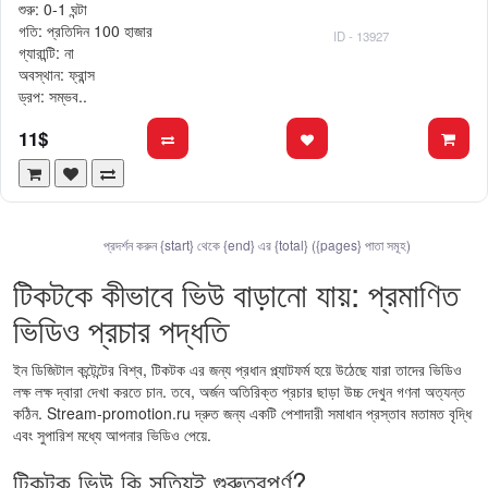
শুরু: 0-1 ঘন্টা
গতি: প্রতিদিন 100 হাজার
ID - 13927
গ্যারান্টি: না
অবস্থান: ফ্রান্স
ড্রপ: সম্ভব..
11$
প্রদর্শন করুন {start} থেকে {end} এর {total} ({pages} পাতা সমূহ)
টিকটকে কীভাবে ভিউ বাড়ানো যায়: প্রমাণিত
ভিডিও প্রচার পদ্ধতি
ইন ডিজিটাল কন্টেন্টের বিশ্ব, টিকটক এর জন্য প্রধান প্ল্যাটফর্ম হয়ে উঠেছে যারা তাদের ভিডিও
লক্ষ লক্ষ দ্বারা দেখা করতে চান. তবে, অর্জন অতিরিক্ত প্রচার ছাড়া উচ্চ দেখুন গণনা অত্যন্ত
কঠিন. Stream-promotion.ru দ্রুত জন্য একটি পেশাদারী সমাধান প্রস্তাব মতামত বৃদ্ধি
এবং সুপারিশ মধ্যে আপনার ভিডিও পেয়ে.
টিকটক ভিউ কি সত্যিই গুরুত্বপূর্ণ?