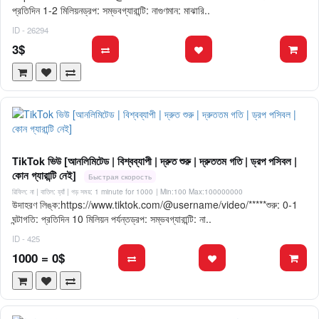
প্রতিদিন 1-2 মিলিয়নড্রপ: সম্ভবগ্যারান্টি: নাগুণমান: মাঝারি..
ID - 26294
3$
TikTok ভিউ [আনলিমিটেড | বিশ্বব্যাপী | দ্রুত শুরু | দ্রুততম গতি | ড্রপ পসিবল |
কোন গ্যারান্টি নেই]
Быстрая скорость
রিফিল: না | বাতিল: হ্যাঁ | গড় সময়: 1 minute for 1000
| Min:100 Max:100000000
উদাহরণ লিঙ্ক:https://www.tiktok.com/@username/video/*****শুরু: 0-1
ঘন্টাগতি: প্রতিদিন 10 মিলিয়ন পর্যন্তড্রপ: সম্ভবগ্যারান্টি: না..
ID - 425
1000 = 0$