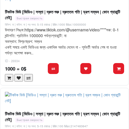
টিকটক ভিউ [ভিডিও | সস্তা | দ্রুত শুরু | দ্রুততম গতি | ড্রপ সম্ভব | কোন গ্যারান্টি
নেই]
Быстрая скорость
রিফিল: না | বাতিল: না | গড় সময়: 5-15 mins
| Min:1000 Max:10000000
উদাহরণ লিঙ্ক:https://www.tiktok.com/@username/video/****শুরু: 0-1
ঘন্টাগতি: প্রতিদিন 100000 পর্যন্তগ্যারান্টি: না
অবস্থান: মিশ্রণড্রপ: সম্ভব
একই সময়ে একই ভিডিওর জন্য একাধিক অর্ডার দেবেন না - পূর্ববর্তী অর্ডার শেষ না হওয়া
পর্যন্ত অপেক্ষা করুন৷..
ID - 26934
1000 = 0$
টিকটক ভিউ [ভিডিও | সস্তা | দ্রুত শুরু | দ্রুততম গতি | ড্রপ সম্ভব | কোন গ্যারান্টি
নেই]
Быстрая скорость
রিফিল: না | বাতিল: না | গড় সময়: 5-15 mins
| Min:100 Max:2147483647