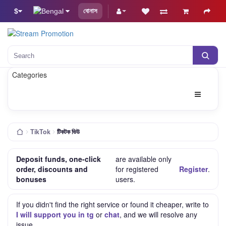
$
বোনাস
Search
Categories
TikTok
টিকটক ভিউ
Deposit funds, one-click
are available only
order, discounts and
for registered
Register
.
bonuses
users.
If you didn't find the right service or found it cheaper, write to
I will support you in tg
or
chat
, and we will resolve any
issue.