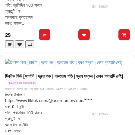
গতি: প্রতিদিন 100 হাজার
ID - 13939
গ্যারান্টি: না
অবস্থান: যুক্তরাজ্য
ড্রপ: সম্ভব..
2$
টিকটক ভিউ [জার্মানি | দ্রুত শুরু | দ্রুততম গতি | ড্রপ সম্ভব | কোন গ্যারান্টি নেই]
Быстрая скорость
রিফিল: না | বাতিল: হ্যাঁ | গড় সময়: 5-15 mins
| Min:100 Max:10000000
লিঙ্ক উদাহরণ:
https://www.tiktok.com/@username/video/*****
শুরু: 0-1 ঘন্টা
গতি: প্রতিদিন 100 হাজার
ID - 13946
গ্যারান্টি: না
অবস্থান: জার্মানি
ড্রপ: সম্ভব..