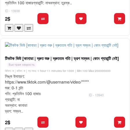
প্রতিদিন 100 হাজারগ্যারান্টি: নাঅবস্থান: তুরস্ক..
ID - 13938
2$
টিকটক ভিউ [কানাডা | দ্রুত শুরু | দ্রুততম গতি | ড্রপ সম্ভব | কোন গ্যারান্টি নেই]
Быстрая скорость
রিফিল: না | বাতিল: না | গড় সময়: 1 hour 11 minutes for 1000
| Min:100 Max:200000000
লিঙ্ক উদাহরণ:
https://www.tiktok.com/@username/video/*****
শুরু: 0-1 ঘন্টা
গতি: প্রতিদিন 100 হাজার
ID - 13940
গ্যারান্টি: না
অবস্থান: কানাডা
ড্রপ: সম্ভব..
2$