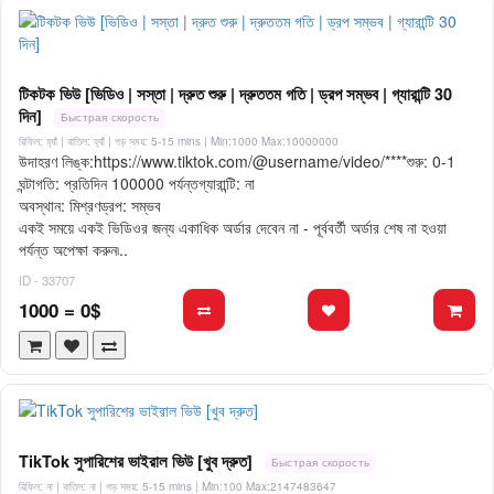
টিকটক ভিউ [ভিডিও | সস্তা | দ্রুত শুরু | দ্রুততম গতি | ড্রপ সম্ভব | গ্যারান্টি 30
দিন]
Быстрая скорость
রিফিল: হ্যাঁ | বাতিল: হ্যাঁ | গড় সময়: 5-15 mins
| Min:1000 Max:10000000
উদাহরণ লিঙ্ক:https://www.tiktok.com/@username/video/****শুরু: 0-1
ঘন্টাগতি: প্রতিদিন 100000 পর্যন্তগ্যারান্টি: না
অবস্থান: মিশ্রণড্রপ: সম্ভব
একই সময়ে একই ভিডিওর জন্য একাধিক অর্ডার দেবেন না - পূর্ববর্তী অর্ডার শেষ না হওয়া
পর্যন্ত অপেক্ষা করুন৷..
ID - 33707
1000 = 0$
TikTok সুপারিশের ভাইরাল ভিউ [খুব দ্রুত]
Быстрая скорость
রিফিল: না | বাতিল: না | গড় সময়: 5-15 mins
| Min:100 Max:2147483647