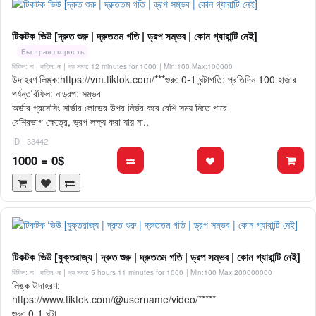
টিকটক ভিউ [দ্রুত শুরু | দ্রুততম গতি | ড্রপ সম্ভব | কোন গ্যারান্টি নেই]
Быстрая скорость
রিফিল: না | বাতিল: না | গড় সময়: 12 minutes for 1000
| Min:100 Max:100000
উদাহরণ লিঙ্ক:https://vm.tiktok.com/***শুরু: 0-1 ঘন্টাগতি: প্রতিদিন 100 হাজার
পর্যন্তরিফিল: নাড্রপ: সম্ভব
অর্ডার প্রসেসিং সার্ভার লোডের উপর নির্ভর করে বেশি সময় নিতে পারে
বেশিরভাগ ক্ষেত্রে, ড্রপ লক্ষ্য করা যায় না..
ID - 33442
1000 = 0$
টিকটক ভিউ [যুক্তরাজ্য | দ্রুত শুরু | দ্রুততম গতি | ড্রপ সম্ভব | কোন গ্যারান্টি নেই]
রিফিল: না | বাতিল: না | গড় সময়: 5 hours 11 minutes for 1000
| Min:100 Max:200000000
লিঙ্ক উদাহরণ:
https://www.tiktok.com/@username/video/*****
শুরু: 0-1 ঘন্টা