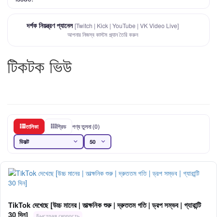
দর্শক নিয়ন্ত্রণ প্যানেল
[Twitch | Kick | YouTube | VK Video Live]
আপনার নিজস্ব কাস্টম প্ল্যান তৈরি করুন
টিকটক ভিউ
তালিকা
গ্রিড
পণ্য তুলনা (0)
TikTok দেখেছে [উচ্চ মানের | তাত্ক্ষনিক শুরু | দ্রুততম গতি | ড্রপ সম্ভব | গ্যারান্টি
30 দিন]
Быстрая скорость