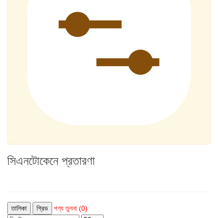
সিএনটোকেনে প্রতারণা
তালিকা
গ্রিড
পণ্য তুলনা (0)