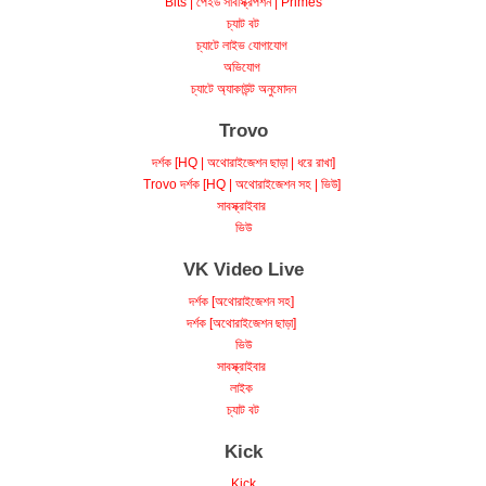
Bits | পেইড সাবস্ক্রিপশন | Primes
চ্যাট বট
চ্যাটে লাইভ যোগাযোগ
অভিযোগ
চ্যাটে অ্যাকাউন্ট অনুমোদন
Trovo
দর্শক [HQ | অথোরাইজেশন ছাড়া | ধরে রাখা]
Trovo দর্শক [HQ | অথোরাইজেশন সহ | ভিউ]
সাবস্ক্রাইবার
ভিউ
VK Video Live
দর্শক [অথোরাইজেশন সহ]
দর্শক [অথোরাইজেশন ছাড়া]
ভিউ
সাবস্ক্রাইবার
লাইক
চ্যাট বট
Kick
Kick