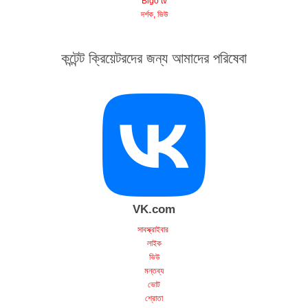
Bigo tv
দর্শক, ভিউ
কন্টেন্ট ক্রিয়েটরদের জন্য আমাদের পরিষেবা
VK.com
সাবস্ক্রাইবার
লাইক
ভিউ
মন্তব্য
ভোট
শ্রোতা