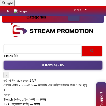
Light
বোনাস
$
Categories
TikTok ভিউ
0 item(s) - 0$
×
বুস্ট সার্ভিস ২৪/৭ চলছে 24/7
প্রোমো কোড
august15
— আগস্টের শেষ পর্যন্ত দর্শকদের উপর ১৩% ছাড়
1
Support
অবস্থা
Twitch [দর্শক, রেইড, ভিউ] —
চলছে
Kick [অনুমোদিত দর্শক] —
চলছে