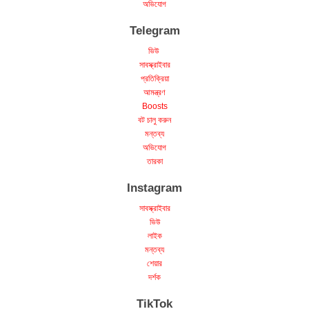
অভিযোগ
Telegram
ভিউ
সাবস্ক্রাইবার
প্রতিক্রিয়া
আমন্ত্রণ
Boosts
বট চালু করুন
মন্তব্য
অভিযোগ
তারকা
Instagram
সাবস্ক্রাইবার
ভিউ
লাইক
মন্তব্য
শেয়ার
দর্শক
TikTok