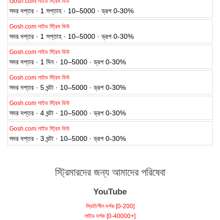
Gosh.com লাইভ স্ট্রিম ভিউ
সদর দপ্তর · 1 সপ্তাহ · 10–5000 · ড্রপ 0-30%
Gosh.com লাইভ স্ট্রিম ভিউ
সদর দপ্তর · 1 সপ্তাহ · 10–5000 · ড্রপ 0-30%
Gosh.com লাইভ স্ট্রিম ভিউ
সদর দপ্তর · 1 দিন · 10–5000 · ড্রপ 0-30%
Gosh.com লাইভ স্ট্রিম ভিউ
সদর দপ্তর · 5 ঘন্টা · 10–5000 · ড্রপ 0-30%
Gosh.com লাইভ স্ট্রিম ভিউ
সদর দপ্তর · 4 ঘন্টা · 10–5000 · ড্রপ 0-30%
Gosh.com লাইভ স্ট্রিম ভিউ
সদর দপ্তর · 3 ঘন্টা · 10–5000 · ড্রপ 0-30%
স্ট্রিমারদের জন্য আমাদের পরিষেবা
YouTube
স্থিতিশীল দর্শক [0-200]
লাইভ দর্শক [0-40000+]