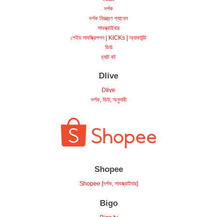
দর্শক
দর্শক নিয়ন্ত্রণ প্যানেল
সাবস্ক্রাইবার
পেইড সাবস্ক্রিপশন | KICKs | অ্যাকাউন্ট
ভিউ
চ্যাট বট
Dlive
Dlive
দর্শক, ভিউ, অনুসারী
Shopee
Shopee [দর্শক, সাবস্ক্রাইবার]
Bigo