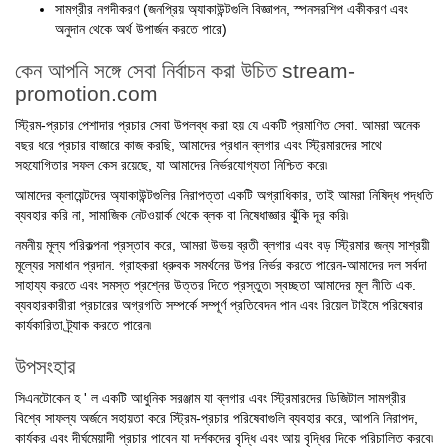
সামগ্রীর নগদীকরণ (জনপ্রিয় অ্যাকাউন্টগুলি বিজ্ঞাপন, স্পনসরশিপ একীকরণ এবং
অনুদান থেকে অর্থ উপার্জন করতে পারে)
কেন আপনি সঙ্গে সেবা নির্বাচন করা উচিত stream-
promotion.com
স্ট্রিম-প্রচার পেশাদার প্রচার সেবা উপলব্ধ করা হয় যে একটি প্রমাণিত সেবা. আমরা অনেক
বছর ধরে প্রচার বাজারে কাজ করছি, আমাদের প্রধান ব্লগার এবং স্ট্রিমারদের সাথে
সহযোগিতার সফল কেস রয়েছে, যা আমাদের নির্ভরযোগ্যতা নিশ্চিত করে৷
আমাদের ক্লায়েন্টদের অ্যাকাউন্টগুলির নিরাপত্তা একটি অগ্রাধিকার, তাই আমরা নিষিদ্ধ পদ্ধতি
ব্যবহার করি না, সামাজিক নেটওয়ার্ক থেকে ব্লক বা নিষেধাজ্ঞার ঝুঁকি দূর করি৷
নমনীয় মূল্য পরিকল্পনা প্রস্তাব করে, আমরা উভয় ব্রতী ব্লগার এবং বড় স্ট্রিমার জন্য সাশ্রয়ী
মূল্যের সমাধান প্রদান. গ্রাহকরা ধ্রুবক সমর্থনের উপর নির্ভর করতে পারেন-আমাদের দল সর্বদা
সাহায্য করতে এবং সমস্ত প্রশ্নের উত্তর দিতে প্রস্তুত৷ স্বচ্ছতা আমাদের মূল নীতি এক.
ব্যবহারকারীরা প্রচারের অগ্রগতি সম্পর্কে সম্পূর্ণ প্রতিবেদন পান এবং রিয়েল টাইমে পরিষেবার
কার্যকারিতা ট্র্যাক করতে পারেন৷
উপসংহার
সিএনটোকেন হ ' ল একটি আধুনিক সরঞ্জাম যা ব্লগার এবং স্ট্রিমারদের ডিজিটাল সামগ্রীর
বিশ্বে সাফল্য অর্জনে সহায়তা করে স্ট্রিম-প্রচার পরিষেবাগুলি ব্যবহার করে, আপনি নিরাপদ,
কার্যকর এবং দীর্ঘমেয়াদী প্রচার পাবেন যা দর্শকদের বৃদ্ধি এবং আয় বৃদ্ধির দিকে পরিচালিত করবে৷