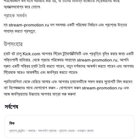
পরিষেবাগুলি কম দামে সরবরাহ করা হয়, যা তাদের বিভিন্ন বাজেটের স্ট্রিমারদের কাছে
অ্যাক্সেসযোগ্য করে তোলে৷
গ্রাহক সমর্থন
দ্য stream-promotion.ru দল সবসময় একটি পরিষেবা নির্বাচন এবং প্রশ্নের উত্তর
সাহায্য করতে প্রস্তুত.
উপসংহার
চ্যাট বট চালু Kick.com আপনার স্ট্রিম ইন্ট্যার্যাক্টিভিটি এবং প্রবৃত্তি বৃদ্ধি করার জন্য একটি
শক্তিশালী হাতিয়ার. থেকে প্রচার পরিষেবার সাহায্যে stream-promotion.ru, আপনি
দ্রুত একটি সক্রিয় চ্যাট তৈরি করতে পারেন, নতুন দর্শকদের আকর্ষণ করতে পারেন এবং আপনার
স্ট্রিমকে আরও আকর্ষণীয় এবং জনপ্রিয় করতে পারেন৷
প্রতিযোগিতা থেকে বেরিয়ে আসার এবং আপনার চ্যানেলটিকে সফল করার সুযোগটি মিস করবেন
না! বিশেষজ্ঞদের সাথে যোগাযোগ করুন - যোগাযোগ করুন stream-promotion.ru এবং
আজ জনপ্রিয়তার উচ্চতায় আপনার যাত্রা শুরু করুন!
সর্বশেষ
কিক
চ্যানেল ব্র্যান্ডিং · অবতার · অফলাইন ব্যানার · চ্যানেল হেডার · ওভারলে বোতাম