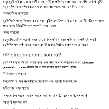
মানুষ চ্যাট সক্রিয় এবং আকর্ষণীয় যেখানে স্ট্রিম পরিদর্শন করার সম্ভাবনা বেশি. চ্যাটবট বুস্টিং
নতুন দর্শকদের আকর্ষণ করতে সাহায্য করে যারা আলোচনায় যোগ দিতে চান৷
ক্রমবর্ধমান ব্যস্ততা
চ্যাটবটগুলি প্রশ্ন জিজ্ঞাসা করতে পারে, কুইজ এবং উপহার দিতে পারে, যা স্ট্রিমটিকে দর্শকদের
জন্য আরও ইন্টারেক্টিভ এবং আকর্ষণীয় করে তোলে৷
সময় বাঁচানো
ম্যানুয়ালি চ্যাটকে মডারেট করার এবং কার্যকলাপ তৈরি করার পরিবর্তে, আপনি এই কাজটি
চ্যাটবটগুলিকে অর্পণ করতে পারেন এবং বিষয়বস্তু তৈরিতে ফোকাস করতে পারেন৷
কেন stream-promotion.ru?
চ্যাট বট প্রচার পরিষেবা অফার করে এমন বিপুল সংখ্যক পরিষেবার মধ্যে, stream-
promotion.com অনেক সুবিধা সঙ্গে স্ট্যান্ড আউট করতে পারেন:
নির্ভরযোগ্য প্রচার
পরিষেবাটি আপনার অ্যাকাউন্টের নিরাপত্তা এবং সুরক্ষার নিশ্চয়তা দেয়৷
পরিষেবার উচ্চ মানের
শুধুমাত্র জৈব প্রচার পদ্ধতি ব্যবহার করা হয়, যা সাইটে সন্দেহ জাগাতে পারে না৷
সাশ্রয়ী মূল্যের দাম