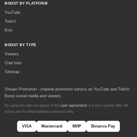
BOOST BY PLATFORM
YouTube
Twitch
Kick
BOOST BY TYPE
Viewers
Chat bots
Sitemap
Stream Promotion - channel promotion service on YouTube and Twitch
Boost social media and viewers
By using the site you agree to the
user agreement
. It is not a public offer. All
prices are for informational purposes only.
VISA
Mastercard
МИР
Binance Pay