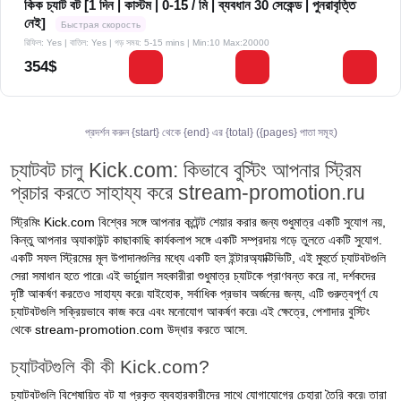
কিক চ্যাট বট [1 দিন | কাস্টম | 0-15 / মি | ব্যবধান 30 সেকেন্ড | পুনরাবৃত্তি
নেই]
Быстрая скорость
রিফিল: Yes | বাতিল: Yes | গড় সময়: 5-15 mins
| Min:10 Max:20000
354$
প্রদর্শন করুন {start} থেকে {end} এর {total} ({pages} পাতা সমূহ)
চ্যাটবট চালু Kick.com: কিভাবে বুস্টিং আপনার স্ট্রিম
প্রচার করতে সাহায্য করে stream-promotion.ru
স্ট্রিমিং Kick.com বিশ্বের সঙ্গে আপনার কন্টেন্ট শেয়ার করার জন্য শুধুমাত্র একটি সুযোগ নয়,
কিন্তু আপনার অ্যাকাউন্ট কাছাকাছি কার্যকলাপ সঙ্গে একটি সম্প্রদায় গড়ে তুলতে একটি সুযোগ.
একটি সফল স্ট্রিমের মূল উপাদানগুলির মধ্যে একটি হল ইন্টারঅ্যাক্টিভিটি, এই মুহুর্তে চ্যাটবটগুলি
সেরা সমাধান হতে পারে৷ এই ভার্চুয়াল সহকারীরা শুধুমাত্র চ্যাটকে প্রাণবন্ত করে না, দর্শকদের
দৃষ্টি আকর্ষণ করতেও সাহায্য করে৷ যাইহোক, সর্বাধিক প্রভাব অর্জনের জন্য, এটি গুরুত্বপূর্ণ যে
চ্যাটবটগুলি সক্রিয়ভাবে কাজ করে এবং মনোযোগ আকর্ষণ করে৷ এই ক্ষেত্রে, পেশাদার বুস্টিং
থেকে stream-promotion.com উদ্ধার করতে আসে.
চ্যাটবটগুলি কী কী Kick.com?
চ্যাটবটগুলি বিশেষায়িত বট যা প্রকৃত ব্যবহারকারীদের সাথে যোগাযোগের চেহারা তৈরি করে৷ তারা