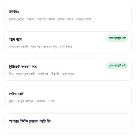
ইউটিউব
চ্যানেল ব্র্যান্ডিং · অবতার · অফলাইন ব্যানার · চ্যানেল হেডার · ওভারলে বোতাম
কোন গ্যারান্টি নেই
পছন্দ পছন্দ
বাস্তব ব্যবহারকারী · দ্রুত শুরু · দ্রুততম গতি · ড্রপ সম্ভব
কোন গ্যারান্টি নেই
পিন্টারেস্ট সংরক্ষণ করে
পিন · বাস্তব ব্যবহারকারী · মাঝারি শুরু · ধীর গতি · ড্রপ সম্ভব
লাইভ চ্যাট
টুইচ · 56 ঘন্টা প্যাকেজ · অনভিজ্ঞ · 1 মাস
আপনার পিটপিট্ চ্যানেল প্রতি বিট