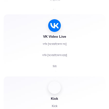
ভিউ
চ্যাটে অ্যাকাউন্ট অনুমোদন
VK Video Live
দর্শক [অথোরাইজেশন সহ]
দর্শক [অথোরাইজেশন ছাড়া]
ভিউ
সাবস্ক্রাইবার
লাইক
চ্যাট বট
Kick
Kick