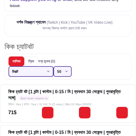
issue.
দর্শক নিয়ন্ত্রণ প্যানেল
[Twitch | Kick | YouTube | VK Video Live]
আপনার নিজস্ব কাস্টম প্ল্যান তৈরি করুন
কিক চ্যাটবট
তালিকা
গ্রিড
পণ্য তুলনা (0)
কিক চ্যাট বট [1 ঘন্টা | কাস্টম | 0-15 / মি | ব্যবধান 30 সেকেন্ড | পুনরাবৃত্তি
সঙ্গে]
Быстрая скорость
রিফিল: Yes | বাতিল: Yes | গড় সময়: 5-15 mins
| Min:10 Max:20000
71$
কিক চ্যাট বট [1 ঘন্টা | কাস্টম | 0-15 / মি | ব্যবধান 30 সেকেন্ড | পুনরাবৃত্তি