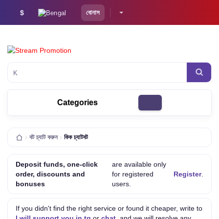
$
বোনাস
YouTube
Categories
বট চ্যাট করুন
কিক চ্যাটবট
Deposit funds, one-click
are available only
order, discounts and
for registered
Register
.
bonuses
users.
If you didn't find the right service or found it cheaper, write to
I will support you in tg
or
chat
, and we will resolve any