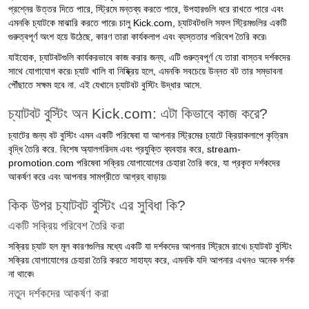
প্রশ্নের উত্তর দিতে পারে, স্ট্রিমে মন্তব্য করতে পারে, উপহারগুলি ধরে রাখতে পারে এবং
এমনকি চ্যাটকে মাঝারি করতে পারে৷ চালু Kick.com, চ্যাটবটগুলি সফল স্ট্রিমগুলির একটি
গুরুত্বপূর্ণ অংশ হয়ে উঠেছে, কারণ তারা কার্যকলাপ এবং ব্যস্ততার পরিবেশ তৈরি করে৷
যাইহোক, চ্যাটবটগুলি কার্যকরভাবে কাজ করার জন্য, এটি গুরুত্বপূর্ণ যে তারা বাস্তব দর্শকদের
সাথে যোগাযোগ করে৷ চ্যাট খালি বা নিষ্ক্রিয় হলে, এমনকি সবচেয়ে উন্নত বট তার সম্ভাবনা
পৌঁছাতে সক্ষম হবে না. এই যেখানে চ্যাটবট বুস্টিং উদ্ধার আসে.
চ্যাটবট বুস্টিং অন Kick.com: এটা কিভাবে কাজ করে?
চ্যাটের জন্য বট বুস্টিং এমন একটি পরিষেবা যা আপনার স্ট্রিমের চ্যাটে ক্রিয়াকলাপে কৃত্রিম
বৃদ্ধি তৈরি করে. বিশেষ অ্যালগরিদম এবং প্রযুক্তি ব্যবহার করে, stream-
promotion.com পরিষেবা সক্রিয় যোগাযোগের চেহারা তৈরি করে, যা প্রকৃত দর্শকদের
আকর্ষণ করে এবং আপনার সামগ্রীতে আগ্রহ বাড়ায়৷
কিক উপর চ্যাটবট বুস্টিং এর সুবিধা কি?
একটি সক্রিয় পরিবেশ তৈরি করা
সক্রিয় চ্যাট হল মূল কারণগুলির মধ্যে একটি যা দর্শকদের আপনার স্ট্রিমে রাখে৷ চ্যাটবট বুস্টিং
সক্রিয় যোগাযোগের চেহারা তৈরি করতে সাহায্য করে, এমনকি যদি আপনার এখনও অনেক দর্শক
না থাকে৷
নতুন দর্শকদের আকর্ষণ করা