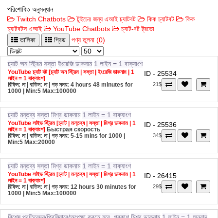
পরিশোধিত অনুসন্ধান
Twitch Chatbots
টুইচের জন্য এআই চ্যাটবট
কিক চ্যাটবট
কিক
চ্যাটবটস এআই
YouTube Chatbots
চ্যাট-বট ট্রভো
তালিকা
গ্রিড
পণ্য তুলনা (0)
চ্যাট অন স্ট্রিম
সস্তা
ইংরেজি ডাকনাম
1 লাইন = 1 বাক্যাংশ
YouTube চ্যাট বট [চ্যাট অন স্ট্রিম | সস্তা | ইংরেজি ডাকনাম | 1
ID - 25534
লাইন = 1 বাক্যাংশ]
রিফিল: না | বাতিল: না | গড় সময়: 4 hours 48 minutes for
21$
1000
| Min:5 Max:100000
চ্যাট
মন্তব্য
সস্তা
মিশ্র ডাকনাম
1 লাইন = 1 বাক্যাংশ
YouTube লাইভ স্ট্রিম [চ্যাট | মন্তব্য | সস্তা | মিশ্র ডাকনাম | 1
ID - 25536
লাইন = 1 বাক্যাংশ]
Быстрая скорость
রিফিল: না | বাতিল: না | গড় সময়: 5-15 mins for 1000
|
34$
Min:5 Max:20000
চ্যাট
মন্তব্য
সস্তা
মিশ্র ডাকনাম
1 লাইন = 1 বাক্যাংশ
YouTube লাইভ স্ট্রিম [চ্যাট | মন্তব্য | সস্তা | মিশ্র ডাকনাম | 1
ID - 26415
লাইন = 1 বাক্যাংশ]
রিফিল: না | বাতিল: না | গড় সময়: 12 hours 30 minutes for
29$
1000
| Min:5 Max:100000
বিশেষ প্রতিবেদন/প্রিমিয়ারে/অপেক্ষা করতে হবে, প্রকাশ
মিশ্র ডাকনাম
1 লাইন = 1 অনুবাদ