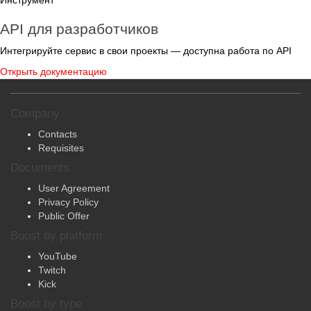
API для разработчиков
Интегрируйте сервис в свои проекты — доступна работа по API
Открыть документацию
Company
Contacts
Requisites
Documents
User Agreement
Privacy Policy
Public Offer
Boost by platform
YouTube
Twitch
Kick
Boost by type