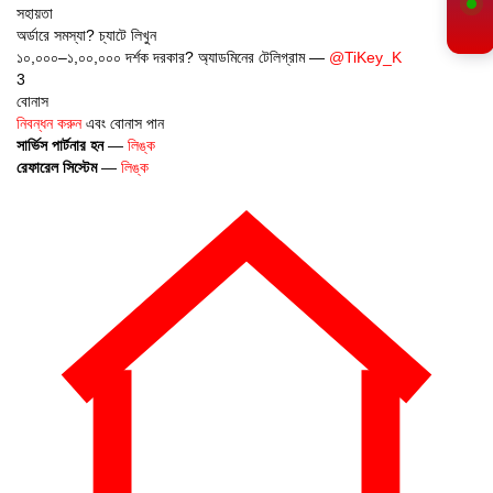
অর্ডারে সমস্যা? চ্যাটে লিখুন
১০,০০০–১,০০,০০০ দর্শক দরকার? অ্যাডমিনের টেলিগ্রাম —
@TiKey_K
3
বোনাস
নিবন্ধন করুন
এবং বোনাস পান
সার্ভিস পার্টনার হন
—
লিঙ্ক
রেফারেল সিস্টেম
—
লিঙ্ক