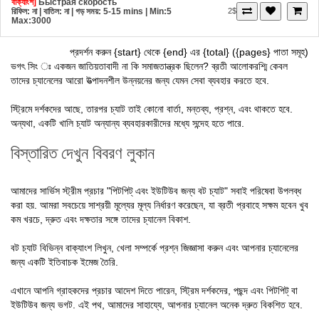
রিফিল: না | বাতিল: না | গড় সময়: 5-15 mins
| Min:5
2$
Max:3000
প্রদর্শন করুন {start} থেকে {end} এর {total} ({pages} পাতা সমূহ)
ভগৎ সিং ঃ একজন জাতিয়তাবাদী না কি সমাজতান্ত্রক ছিলেন? ব্রতী আলোকরশ্মি কেবল
তাদের চ্যানেলের আরো উত্পাদনশীল উন্নয়নের জন্য যেমন সেবা ব্যবহার করতে হবে.
স্ট্রিমে দর্শকদের আছে, তারপর চ্যাট তাই কোনো বার্তা, মন্তব্য, প্রশ্ন, এবং থাকতে হবে.
অন্যথা, একটি খালি চ্যাট অন্যান্য ব্যবহারকারীদের মধ্যে সন্দেহ হতে পারে.
বিস্তারিত দেখুন বিবরণ লুকান
আমাদের সার্ভিস স্ট্রীম প্রচার "পিটপিট্ এবং ইউটিউব জন্য বট চ্যাট" সবাই পরিষেবা উপলব্ধ
করা হয়. আমরা সবচেয়ে সাশ্রয়ী মূল্যের মূল্য নির্ধারণ করেছেন, যা ব্রতী প্রবাহে সক্ষম হবেন খুব
কম খরচে, দ্রুত এবং দক্ষতার সঙ্গে তাদের চ্যানেল বিকাশ.
বট চ্যাট বিভিন্ন বাক্যাংশ লিখুন, খেলা সম্পর্কে প্রশ্ন জিজ্ঞাসা করুন এবং আপনার চ্যানেলের
জন্য একটি ইতিবাচক ইমেজ তৈরি.
এখানে আপনি গ্রাহকদের প্রচার আদেশ দিতে পারেন, স্ট্রিম দর্শকদের, পছন্দ এবং পিটপিট্ বা
ইউটিউব জন্য ভগট. এই পথ, আমাদের সাহায্যে, আপনার চ্যানেল অনেক দ্রুত বিকশিত হবে.