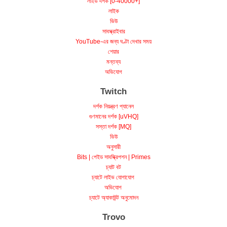
লাইক
ভিউ
সাবস্ক্রাইবার
YouTube-এর জন্য ঘণ্টা দেখার সময়
শেয়ার
মন্তব্য
অভিযোগ
Twitch
দর্শক নিয়ন্ত্রণ প্যানেল
গুণমানের দর্শক [uVHQ]
সস্তা দর্শক [MQ]
ভিউ
অনুসারী
Bits | পেইড সাবস্ক্রিপশন | Primes
চ্যাট বট
চ্যাটে লাইভ যোগাযোগ
অভিযোগ
চ্যাটে অ্যাকাউন্ট অনুমোদন
Trovo
দর্শক [HQ | অথোরাইজেশন ছাড়া | ধরে রাখা]