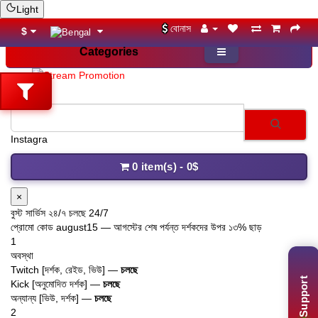
Light
বোনাস
$
Categories
0 item(s) - 0$
×
বুস্ট সার্ভিস ২৪/৭ চলছে 24/7
প্রোমো কোড
august15
— আগস্টের শেষ পর্যন্ত দর্শকদের উপর ১৩% ছাড়
1
অবস্থা
Twitch [দর্শক, রেইড, ভিউ] —
চলছে
Kick [অনুমোদিত দর্শক] —
চলছে
Support
অন্যান্য [ভিউ, দর্শক] —
চলছে
2
সহায়তা