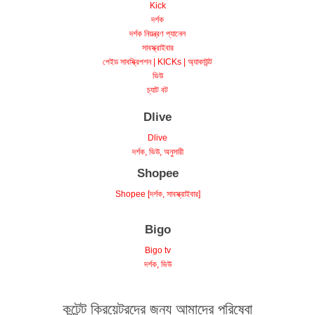
দর্শক
দর্শক নিয়ন্ত্রণ প্যানেল
সাবস্ক্রাইবার
পেইড সাবস্ক্রিপশন | KICKs | অ্যাকাউন্ট
ভিউ
চ্যাট বট
Dlive
Dlive
দর্শক, ভিউ, অনুসারী
Shopee
Shopee [দর্শক, সাবস্ক্রাইবার]
Bigo
Bigo tv
দর্শক, ভিউ
কন্টেন্ট ক্রিয়েটরদের জন্য আমাদের পরিষেবা