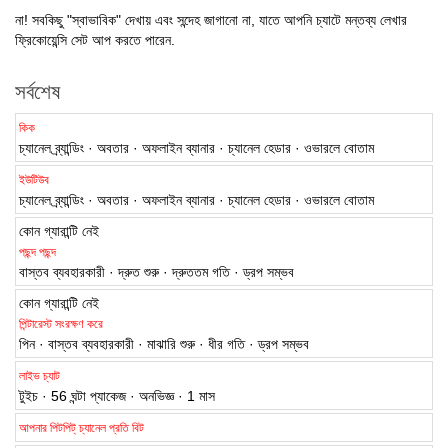
না! সবকিছু "স্বাভাবিক" দেখায় এবং সন্দেহ জাগানো না, যাতে আপনি চ্যাটে মন্তব্য লেখার
ফ্রিকোয়েন্সি সেট আপ করতে পারেন.
সর্বশেষ
কিক
চ্যানেল ব্র্যান্ডিং · অবতার · অফলাইন ব্যানার · চ্যানেল হেডার · ওভারলে বোতাম
ইউটিউব
চ্যানেল ব্র্যান্ডিং · অবতার · অফলাইন ব্যানার · চ্যানেল হেডার · ওভারলে বোতাম
কোন গ্যারান্টি নেই
পছন্দ পছন্দ
বাস্তব ব্যবহারকারী · দ্রুত শুরু · দ্রুততম গতি · ড্রপ সম্ভব
কোন গ্যারান্টি নেই
পিন্টারেস্ট সংরক্ষণ করে
পিন · বাস্তব ব্যবহারকারী · মাঝারি শুরু · ধীর গতি · ড্রপ সম্ভব
লাইভ চ্যাট
টুইচ · 56 ঘন্টা প্যাকেজ · অনভিজ্ঞ · 1 মাস
আপনার পিটপিট্ চ্যানেল প্রতি বিট
Gosh.com লাইভ স্ট্রিম ভিউ