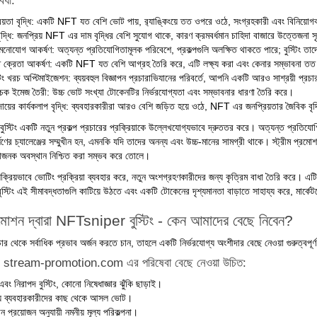
বিধা:
িয়তা বৃদ্ধি: একটি NFT যত বেশি ভোট পায়, র‌্যাঙ্কিংয়ে তত ওপরে ওঠে, সংগ্রহকারী এবং বিনিয়
বৃদ্ধি: জনপ্রিয় NFT এর দাম বৃদ্ধির বেশি সুযোগ থাকে, কারণ ক্রমবর্ধমান চাহিদা বাজারে উত্তেজনা সৃ
 মনোযোগ আকর্ষণ: অত্যন্ত প্রতিযোগিতামূলক পরিবেশে, প্রকল্পগুলি অলক্ষিত থাকতে পারে; বুস্টিং তা
ত ক্রেতা আকর্ষণ: একটি NFT যত বেশি আগ্রহ তৈরি করে, এটি লক্ষ্য করা এবং কেনার সম্ভাবনা তত
েটিং খরচ অপ্টিমাইজেশন: ব্যয়বহুল বিজ্ঞাপন প্রচারাভিযানের পরিবর্তে, আপনি একটি আরও সাশ্রয়ী প্রচ
চক ইমেজ তৈরী: উচ্চ ভোট সংখ্যা টোকেনটির নির্ভরযোগ্যতা এবং সম্ভাবনার ধারণা তৈরি করে।
রদায়ের কার্যকলাপ বৃদ্ধি: ব্যবহারকারীরা আরও বেশি জড়িত হয়ে ওঠে, NFT এর জনপ্রিয়তার জৈবিক ব
বুস্টিং একটি নতুন প্রকল্প প্রচারের প্রক্রিয়াকে উল্লেখযোগ্যভাবে দ্রুততর করে। অত্যন্ত প্রতি
র চ্যালেঞ্জের সম্মুখীন হন, এমনকি যদি তাদের অনন্য এবং উচ্চ-মানের সামগ্রী থাকে। স্ট্রীম প্রমোশন
ধাজনক অবস্থান নিশ্চিত করা সম্ভব করে তোলে।
্ম সক্রিয়ভাবে ভোটিং প্রক্রিয়া ব্যবহার করে, নতুন অংশগ্রহণকারীদের জন্য কৃত্রিম বাধা তৈরি করে
টিং এই সীমাবদ্ধতাগুলি কাটিয়ে উঠতে এবং একটি টোকেনের দৃশ্যমানতা বাড়াতে সাহায্য করে, মার্কেটপ্
্রমোশন দ্বারা NFTsniper বুস্টিং - কেন আমাদের বেছে নিবেন?
র থেকে সর্বাধিক প্রভাব অর্জন করতে চান, তাহলে একটি নির্ভরযোগ্য অংশীদার বেছে নেওয়া গুরুত্বপূর্
 stream-promotion.com এর পরিষেবা বেছে নেওয়া উচিত:
এবং নিরাপদ বুস্টিং, কোনো নিষেধাজ্ঞার ঝুঁকি ছাড়াই।
য় ব্যবহারকারীদের কাছ থেকে আসল ভোট।
 প্রয়োজন অনুযায়ী নমনীয় মূল্য পরিকল্পনা।