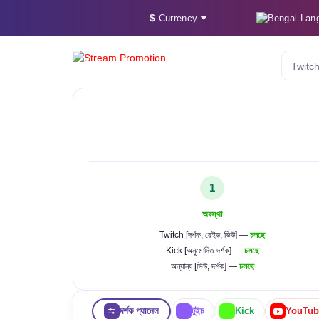
$
Lan
Currency
Twitch 
1
অবস্থা
Twitch [দর্শক, রেইড, ভিউ] —
চলছে
Kick [অনুমোদিত দর্শক] —
চলছে
অন্যান্য [ভিউ, দর্শক] —
চলছে
দর্শক প্যানেল
টুইচ
Kick
YouTub