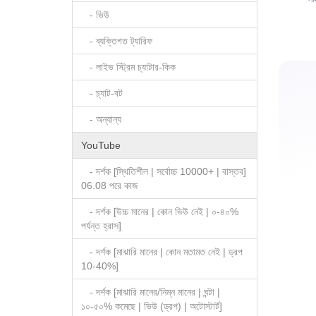
- ভিউ
- ব্যক্তিগত ট্যারিফ
- লাইভ স্ট্রিম চ্যাটার-কিক
- চ্যাট-বট
- অন্যান্য
YouTube
YouTube
- দর্শক [স্থিতিশীল | সর্বোচ্চ 10000+ | বাস্তব]
06.08 পরে কাজ
- দর্শক [উচ্চ মানের | কোন ভিউ নেই | ০-৪০%
পর্যন্ত হ্রাস]
- দর্শক [মাঝারি মানের | কোন মতামত নেই | ড্রপ
পেইড সাব
10-40%]
- দর্শক [মাঝারি মানের/নিম্ন মানের | ঘন্টা |
১০-৫০% কমেছে | ভিউ (ড্রপ) | অটোস্টার্ট]