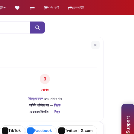
ন্ট
শপিং কার্ট
চেকআউট
×
3
বোনাস
নিবন্ধন করুন
এবং বোনাস পান
সার্ভিস পার্টনার হন
—
লিঙ্ক
রেফারেল সিস্টেম
—
লিঙ্ক
Support
TikTok
Facebook
Twitter | X.com