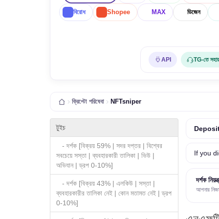
বিরোধ
Shopee
MAX
ডিজেন
API
TG-তে সহায
ক্রিপ্টো পরিষেবা
NFTsniper
টুইচ
Deposit
- দর্শক [বিক্রয় 59% | সদর দপ্তর | বিশ্বের
If you d
সবচেয়ে সস্তা | ব্যবহারকারী তালিকা | ভিউ |
অভিযান | ড্রপ 0-10%]
দর্শক নিয়ন্
- দর্শক [বিক্রয় 43% | এলকিউ | সস্তা |
আপনার নিজস্ব
ব্যবহারকারীর তালিকা নেই | কোন মতামত নেই | ড্রপ
0-10%]