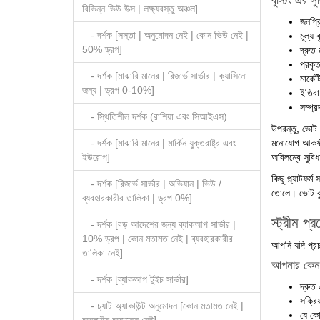
বুস্টিং এর সু
বিভিন্ন ভিউ উত্স | লক্ষ্যবস্তু অঞ্চল]
জনপ্র
- দর্শক [সস্তা | অনুমোদন নেই | কোন ভিউ নেই |
মূল্য 
50% ড্রপ]
দ্রুত
প্রকৃ
- দর্শক [মাঝারি মানের | রিজার্ভ সার্ভার | ক্যাসিনো
মার্ক
জন্য | ড্রপ 0-10%]
ইতিবা
সম্প্
- স্থিতিশীল দর্শক (রাশিয়া এবং সিআইএস)
উপরন্তু, ভোট 
- দর্শক [মাঝারি মানের | মার্কিন যুক্তরাষ্ট্র এবং
মনোযোগ আকর্ষণে
ইউরোপ]
অবিলম্বে সুবি
কিছু প্ল্যাটফর
- দর্শক [রিজার্ভ সার্ভার | অভিযান | ভিউ /
তোলে। ভোট বুস্
ব্যবহারকারীর তালিকা | ড্রপ 0%]
স্ট্রীম প
- দর্শক [বড় আদেশের জন্য ব্যাকআপ সার্ভার |
10% ড্রপ | কোন মতামত নেই | ব্যবহারকারীর
আপনি যদি প্রচা
তালিকা নেই]
আপনার কেন
- দর্শক [ব্যাকআপ টুইচ সার্ভার]
দ্রুত 
সক্রি
- চ্যাট অ্যাকাউন্ট অনুমোদন [কোন মতামত নেই |
যে কোন