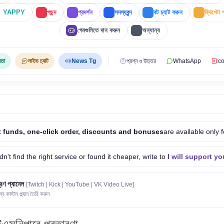
YAPPY
পছন্দ
প্রদর্শন
সদস্যবৃন্দ
বট চ্যাট করুন
ক্রিপ্টো 
গেমগুলিতে দান করুন
অন্যান্য
়তা
লাইভ চ্যাট
News Tg
প্রশ্ন ও উত্তর
WhatsApp
co
 funds, one-click order, discounts and bonuses
are available only f
idn't find the right service or found it cheaper, write to
I will support yo
ত্রণ প্যানেল
[Twitch | Kick | YouTube | VK Video Live]
 কাস্টম প্ল্যান তৈরি করুন