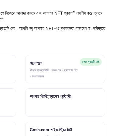
ে নিজেকে আলাদা করতে এবং আপনার NFT প্রকল্পটি লক্ষণীয় করে তুলতে
ান!
র গ্যারান্টি দেয়। আপনি শুধু আপনার NFT-এর দৃশ্যমানতা বাড়াবেন না, ভবিষ্যতে
কোন গ্যারান্টি নেই
পছন্দ পছন্দ
বাস্তব ব্যবহারকারী · দ্রুত শুরু · দ্রুততম গতি
· ড্রপ সম্ভব
আপনার পিটপিট্ চ্যানেল প্রতি বিট
Gosh.com লাইভ স্ট্রিম ভিউ