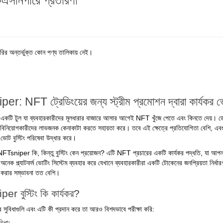
সনিপারে প্রতারণা
রির অন্তর্ভুক্ত কোন পণ্য তালিকায় নেই।
r: NFT ট্রেডিংয়ের জন্য স্ট্রীম প্রমোশন দ্বারা কার্যকর ভোট
ি টুল যা ব্যবহারকারীদের মূলধারার বাজারে আসার আগেই NFT খুঁজে পেতে এবং কিনতে দেয়। ডেটা বিশ
মটি বিনিয়োগকারীদের লাভজনক কেনাকাটা করতে সহায়তা করে। তবে এই ক্ষেত্রে প্রতিযোগিতা বেশি, এবং 
ট বুস্টিং পরিষেবা উদ্ধার করে।
Tsniper কি, কিন্তু বুস্টিং কেন প্রয়োজন? এটি NFT প্রচারের একটি কার্যকর পদ্ধতি, যা আপনা
েক প্ল্যাটফর্ম ভোটিং সিস্টেম ব্যবহার করে যেখানে ব্যবহারকারীরা একটি টোকেনের জনপ্রিয়তা নির্ধার
 করার সম্ভাবনা তত বেশি।
r বুস্টিং কি কার্যকর?
এর সুবিধাগুলি এবং এটি কী প্রদান করে তা আরও বিশদভাবে পরীক্ষা করি: