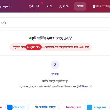
guage
Light
API
25%
বোনাস
আমার অ্যাকাউ
দর্শক
বুস্ট সার্ভিস ২৪/৭ চলছে 24/7
প্রোমো কোড
august15
— আগস্টের শেষ পর্যন্ত দর্শকদের উপর ১৩% ছাড়
2
সহায়তা
অর্ডারে সমস্যা? চ্যাটে লিখুন
১০,০০০–১,০০,০০০ দর্শক দরকার? অ্যাডমিনের টেলিগ্রাম —
@TiKey_K
e
VK.com
ভি কে ভিডিও লাইভ
Instagram
Telegram