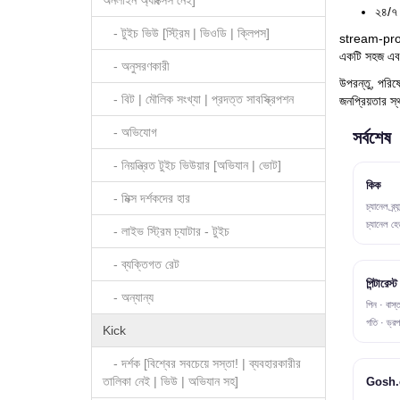
অনলাইন অ্যাক্সেস নেই]
২৪/৭ 
- টুইচ ভিউ [স্ট্রিম | ভিওডি | ক্লিপস]
stream-promo
একটি সহজ এবং 
- অনুসরণকারী
উপরন্তু, পরিষে
- বিট | মৌলিক সংখ্যা | প্রদত্ত সাবস্ক্রিপশন
জনপ্রিয়তার স্
- অভিযোগ
সর্বশেষ
- নিয়ন্ত্রিত টুইচ ভিউয়ার [অভিযান | ভোট]
কিক
- মিক্স দর্শকদের হার
চ্যানেল ব্র
চ্যানেল হ
- লাইভ স্ট্রিম চ্যাটার - টুইচ
- ব্যক্তিগত রেট
পিন্টারেস
- অন্যান্য
পিন · বাস্ত
গতি · ড্র
Kick
- দর্শক [বিশ্বের সবচেয়ে সস্তা! | ব্যবহারকারীর
তালিকা নেই | ভিউ | অভিযান সহ]
Gosh.c