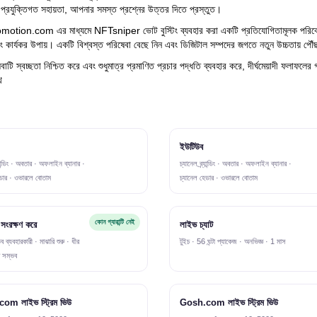
প্রযুক্তিগত সহায়তা, আপনার সমস্ত প্রশ্নের উত্তর দিতে প্রস্তুত।
tion.com এর মাধ্যমে NFTsniper ভোট বুস্টিং ব্যবহার করা একটি প্রতিযোগিতামূলক পরিবেশ
কার্যকর উপায়। একটি বিশ্বস্ত পরিষেবা বেছে নিন এবং ডিজিটাল সম্পদের জগতে নতুন উচ্চতায় পৌঁছ
বাটি স্বচ্ছতা নিশ্চিত করে এবং শুধুমাত্র প্রমাণিত প্রচার পদ্ধতি ব্যবহার করে, দীর্ঘমেয়াদী ফলাফলে
থ
ইউটিউব
্যান্ডিং · অবতার · অফলাইন ব্যানার ·
চ্যানেল ব্র্যান্ডিং · অবতার · অফলাইন ব্যানার ·
েডার · ওভারলে বোতাম
চ্যানেল হেডার · ওভারলে বোতাম
কোন গ্যারান্টি নেই
্ট সংরক্ষণ করে
লাইভ চ্যাট
ব ব্যবহারকারী · মাঝারি শুরু · ধীর
টুইচ · 56 ঘন্টা প্যাকেজ · অনভিজ্ঞ · 1 মাস
প সম্ভব
om লাইভ স্ট্রিম ভিউ
Gosh.com লাইভ স্ট্রিম ভিউ