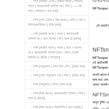
এনএফটিএ
- দর্শক [বিক্রয় ২৫% | মাঝারি মানের | সবচেয়ে
সস্তা | ব্যবহারকারী তালিকা % | ভিউ | ০-১০%
NFTsniper
কমে | অবস্থান | ধরে রাখা]
- দর্শক [সেল 23% | উচ্চ মানের | রেইড | পোল |
ভিউ/প্রমাণীকরণ | 0% হ্রাস]
এই ক্যাটেগ
- দর্শক [মাঝারি মানের | সস্তা | ব্যবহারকারী
তালিকা % | কোন মতামত নেই | ড্রপ 0-10%]
- দর্শক [মাঝারি মানের | সস্তা | ছাড়া / মতামত
NFTsnipe
সহ | ব্যবহারকারী তালিকা ছাড়া / সঙ্গে | ফ্লোট
ভিউয়ার 5-35% | অবস্থান]
NFTsniper একট
এই প্ল্যাটফর্
- দর্শক [অনুমোদন | কোন ভিউ নেই | 10% কমে]
NFTsniper ভো
আপনি জানেন NF
- দর্শক [কোন অনুমোদন নেই | ভিউ | 10% কমে]
কাজ করে এমন অন
- দর্শক [অনুমোদন | ভিউ | 0% কমে]
ক্রেতা আকর্ষণ
- দর্শক [উচ্চ মানের | ব্যবহারকারী তালিকা | ভিউ |
NFTSnipe
ভাসা 5-35%]
আসুন বুস্টিং 
- দর্শক [উচ্চ মানের | স্থিতিশীল | ড্রপ 10% |