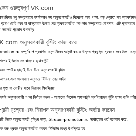
 কেন গুরুত্বপূর্ণ VK.com
িদম শুধু সম্প্রদায়ের কার্যকলাপ নয় অনুসরণকারীও বিবেচনা করে গণনা. বড় শ্রোতা সহ অ্যাকাউন্টগু
 প্রমাণ তৈরি করে যা বাস্তবকে উত্সাহ দেয় ব্যবহারকারীরা আপনার সম্প্রদায়ে যোগদান. এটি ব্যবসায়ের জন
সরাসরি প্রভাব উপলব্ধি.
K.com অনুসরণকারী বুস্টিং কাজ করে
ion.ru সম্পূর্ণরূপে প্রদর্শিত অনুগামীদের আকৃষ্ট করতে উন্নত প্রযুক্তি ব্যবহার করে জৈব. সস্
কলাপের ইতিহাস সহ বাস্তব অ্যাকাউন্ট
জনক স্পাইক ছাড়াই ধীরে ধীরে অনুসরণকারী বৃদ্ধি
 আগ্রহ এবং অবস্থান অনুসারে বিভিন্ন প্রোফাইল
পৃষ্ঠা বা গোষ্ঠীর সাথে নিরাপদ মিথস্ক্রিয়া
্দসই অনুসরণকারী গণনা নির্বাচন করুন - আমাদের সিস্টেম অ্যাকাউন্ট স্থগিতাদেশ ঝুঁকি ছাড়া বাকি পরি
্রয়ী মূল্যের এবং নিরাপদ অনুসরণকারী বুস্টিং অর্ডার করবেন
্রয়ী ভিকে অনুসরণকারী বৃদ্ধির জন্য, Stream-promotion.ru সর্বোত্তম শর্ত সরবরাহ করে:
ষণিক শুরু-প্রথম অনুসরণকারীরা কয়েক মিনিটের মধ্যে উপস্থিত হয়