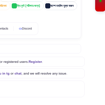
পরিষেবা
ফ্রি বুস্ট [পরীক্ষার জন্য]
বাষ্পে তহবিল যুক্ত করুন
ontacts
Discord
or registered users.
Register
.
u in tg
or
chat
, and we will resolve any issue.