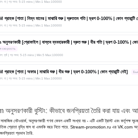
াতিল: না | গড় সময়: 5-15 mins
| Min:1 Max:100000
রাহক [পাতা | নিম্ন মানের | মাঝারি শুরু | দ্রুততম গতি | ড্রপ 0-100% | কোন গ্যারান্টি 
াতিল: না | গড় সময়: 5-15 mins
| Min:1 Max:100000
ুসরণকারী [প্রোফাইল | বাস্তব ব্যবহারকারী | দ্রুত শুরু | ধীর গতি | ড্রপ 0-100% | কোন গ
я скорость
তিল: হ্যাঁ | গড় সময়: 5-15 mins
| Min:5 Max:100000
রাহক [পাতা | অফার | মাঝারি শুরু | ধীর শুরু | ড্রপ 0-100% | কোন গ্যারান্টি নেই]
Бы
াতিল: না | গড় সময়: 5-15 mins
| Min:1 Max:100000
নুসরণকারী বুস্টিং: কীভাবে জনপ্রিয়তা তৈরি করা যায় এবং আ
াজিক নেটওয়ার্ক, অনুসরণকারী গণনা কেবল একটি সংখ্যা নয় - এটি একটি ট্রাস্ট এবং কর্তৃপক্ষ সূচক
কৃতিক শ্রোতা বৃদ্ধি মাস বা এমনকি বছর নিতে পারে. Stream-promotion.ru এর VK.com অনুসরণক
জনপ্রিয়তা প্রভাব তৈরি.