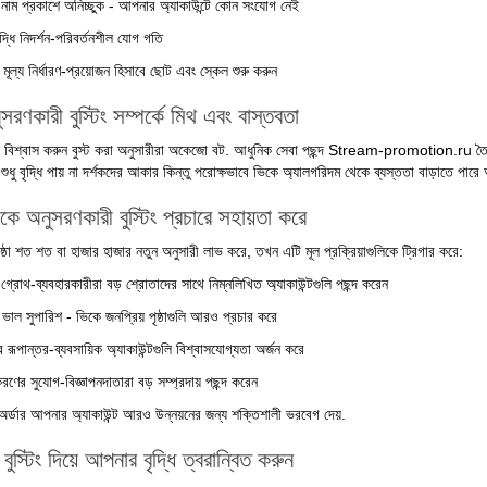
র্ণ নাম প্রকাশে অনিচ্ছুক - আপনার অ্যাকাউন্টে কোন সংযোগ নেই
দ্ধি নিদর্শন-পরিবর্তনশীল যোগ গতি
 মূল্য নির্ধারণ-প্রয়োজন হিসাবে ছোট এবং স্কেল শুরু করুন
সরণকারী বুস্টিং সম্পর্কে মিথ এবং বাস্তবতা
বিশ্বাস করুন বুস্ট করা অনুসারীরা অকেজো বট. আধুনিক সেবা পছন্দ Stream-promotion.ru তৈরি কর
া শুধু বৃদ্ধি পায় না দর্শকদের আকার কিন্তু পরোক্ষভাবে ভিকে অ্যালগরিদম থেকে ব্যস্ততা বাড়াতে পারে 
কে অনুসরণকারী বুস্টিং প্রচারে সহায়তা করে
ঠা শত শত বা হাজার হাজার নতুন অনুসারী লাভ করে, তখন এটি মূল প্রক্রিয়াগুলিকে ট্রিগার করে:
ট গ্রোথ-ব্যবহারকারীরা বড় শ্রোতাদের সাথে নিম্নলিখিত অ্যাকাউন্টগুলি পছন্দ করেন
াল সুপারিশ - ভিকে জনপ্রিয় পৃষ্ঠাগুলি আরও প্রচার করে
 রূপান্তর-ব্যবসায়িক অ্যাকাউন্টগুলি বিশ্বাসযোগ্যতা অর্জন করে
ণের সুযোগ-বিজ্ঞাপনদাতারা বড় সম্প্রদায় পছন্দ করেন
ং অর্ডার আপনার অ্যাকাউন্ট আরও উন্নয়নের জন্য শক্তিশালী ভরবেগ দেয়.
ুস্টিং দিয়ে আপনার বৃদ্ধি ত্বরান্বিত করুন