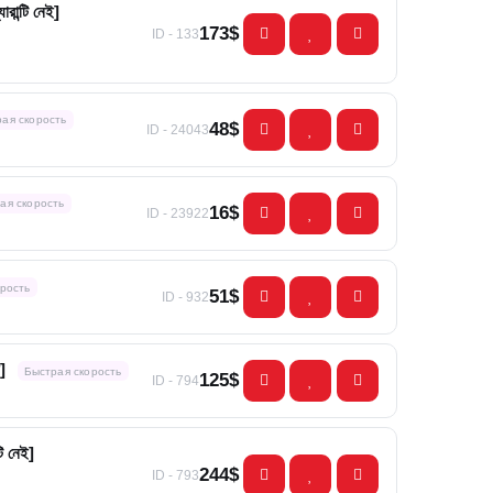
রান্টি নেই]
173$
ID - 133
ая скорость
48$
ID - 24043
ая скорость
16$
ID - 23922
рость
51$
ID - 932
]
Быстрая скорость
125$
ID - 794
ি নেই]
244$
ID - 793