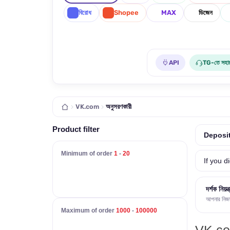
বিরোধ
Shopee
MAX
ডিজেন
API
TG-তে সহায
VK.com
অনুসরণকারী
Product filter
Deposit
Minimum of order
1
-
20
If you d
দর্শক নিয়ন্
আপনার নিজস্ব
Maximum of order
1000
-
100000