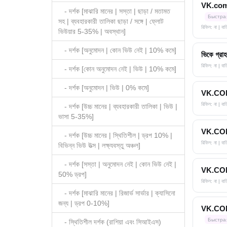
VK.com অন
- দর্শক [মাঝারি মানের | সস্তা | ছাড়া / মতামত
Быстра
সহ | ব্যবহারকারী তালিকা ছাড়া / সঙ্গে | ফ্লোট
রিফিল: না | বা
ভিউয়ার 5-35% | অবস্থান]
- দর্শক [অনুমোদন | কোন ভিউ নেই | 10% কমে]
ভিকে গ্রাহ
রিফিল: না | ব
- দর্শক [কোন অনুমোদন নেই | ভিউ | 10% কমে]
- দর্শক [অনুমোদন | ভিউ | 0% কমে]
VK.COM গ্
রিফিল: না | বা
- দর্শক [উচ্চ মানের | ব্যবহারকারী তালিকা | ভিউ |
ভাসা 5-35%]
VK.COM গ্
- দর্শক [উচ্চ মানের | স্থিতিশীল | ড্রপ 10% |
রিফিল: না | ব
বিভিন্ন ভিউ উত্স | লক্ষ্যবস্তু অঞ্চল]
- দর্শক [সস্তা | অনুমোদন নেই | কোন ভিউ নেই |
VK.COM গ্
50% ড্রপ]
রিফিল: না | বা
- দর্শক [মাঝারি মানের | রিজার্ভ সার্ভার | ক্যাসিনো
জন্য | ড্রপ 0-10%]
VK.COM গ্
Быстра
- স্থিতিশীল দর্শক (রাশিয়া এবং সিআইএস)