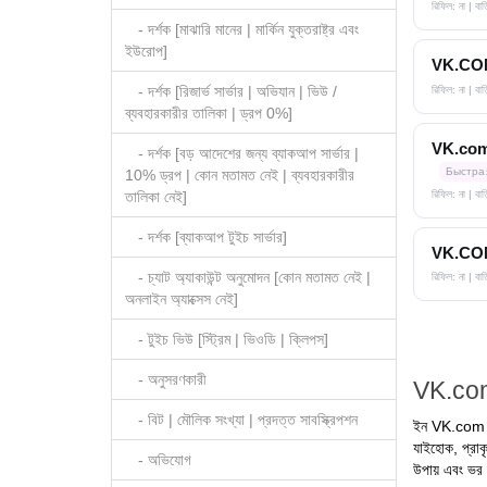
রিফিল: না | ব
- দর্শক [মাঝারি মানের | মার্কিন যুক্তরাষ্ট্র এবং
ইউরোপ]
VK.COM গ্
- দর্শক [রিজার্ভ সার্ভার | অভিযান | ভিউ /
রিফিল: না | ব
ব্যবহারকারীর তালিকা | ড্রপ 0%]
VK.com অন
- দর্শক [বড় আদেশের জন্য ব্যাকআপ সার্ভার |
Быстра
10% ড্রপ | কোন মতামত নেই | ব্যবহারকারীর
রিফিল: না | বা
তালিকা নেই]
- দর্শক [ব্যাকআপ টুইচ সার্ভার]
VK.COM গ্
- চ্যাট অ্যাকাউন্ট অনুমোদন [কোন মতামত নেই |
রিফিল: না | ব
অনলাইন অ্যাক্সেস নেই]
- টুইচ ভিউ [স্ট্রিম | ভিওডি | ক্লিপস]
- অনুসরণকারী
VK.com অ
- বিট | মৌলিক সংখ্যা | প্রদত্ত সাবস্ক্রিপশন
ইন VK.com সাম
যাইহোক, প্রা
- অভিযোগ
উপায় এবং ভর 