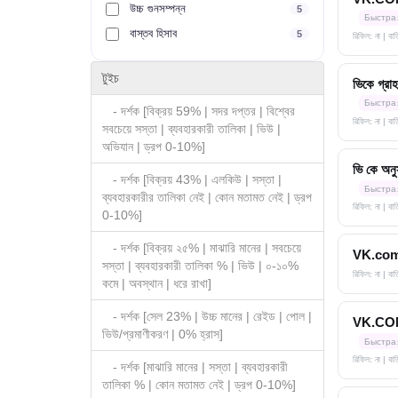
উচ্চ গুনসম্পন্ন
5
Быстра
বাস্তব হিসাব
5
রিফিল: না | ব
টুইচ
ভিকে গ্রা
Быстра
- দর্শক [বিক্রয় 59% | সদর দপ্তর | বিশ্বের
রিফিল: না | ব
সবচেয়ে সস্তা | ব্যবহারকারী তালিকা | ভিউ |
অভিযান | ড্রপ 0-10%]
ভি কে অনুস
- দর্শক [বিক্রয় 43% | এলকিউ | সস্তা |
Быстра
ব্যবহারকারীর তালিকা নেই | কোন মতামত নেই | ড্রপ
রিফিল: না | বা
0-10%]
- দর্শক [বিক্রয় ২৫% | মাঝারি মানের | সবচেয়ে
VK.com গ্
সস্তা | ব্যবহারকারী তালিকা % | ভিউ | ০-১০%
রিফিল: না | বা
কমে | অবস্থান | ধরে রাখা]
- দর্শক [সেল 23% | উচ্চ মানের | রেইড | পোল |
VK.COM গ্
ভিউ/প্রমাণীকরণ | 0% হ্রাস]
Быстра
রিফিল: না | বা
- দর্শক [মাঝারি মানের | সস্তা | ব্যবহারকারী
তালিকা % | কোন মতামত নেই | ড্রপ 0-10%]