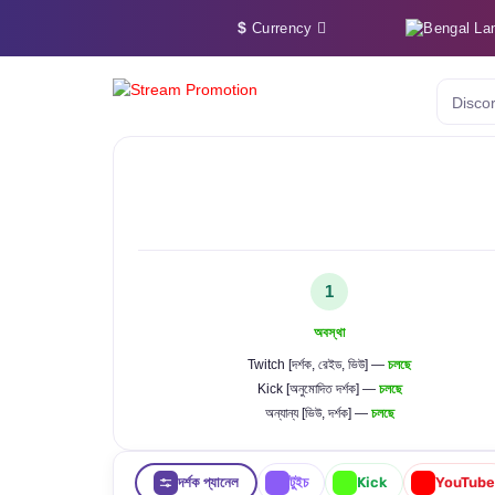
$
La
Currency
Discor
1
অবস্থা
Twitch [দর্শক, রেইড, ভিউ] —
চলছে
Kick [অনুমোদিত দর্শক] —
চলছে
অন্যান্য [ভিউ, দর্শক] —
চলছে
দর্শক প্যানেল
টুইচ
Kick
YouTube