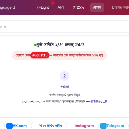
nguage
Light
API
25%
বোনাস
আমার অ্যাকা
d সদস্য
বুস্ট সার্ভিস ২৪/৭ চলছে 24/7
প্রোমো কোড
august15
— আগস্টের শেষ পর্যন্ত দর্শকদের উপর ১৩% ছাড়
2
সহায়তা
অর্ডারে সমস্যা? চ্যাটে লিখুন
১০,০০০–১,০০,০০০ দর্শক দরকার? অ্যাডমিনের টেলিগ্রাম —
@TiKey_K
VK.com
ভি কে ভিডিও লাইভ
Instagram
Telegram