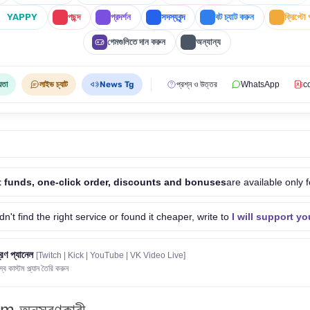
YAPPY
পছন্দ
প্রদর্শন
সদস্যবৃন্দ
বট চ্যাট করুন
ক্রিপ্টো 
গেমগুলিতে দান করুন
অন্যান্য
়তা
লাইভ চ্যাট
News Tg
প্রশ্ন ও উত্তর
WhatsApp
c
 funds, one-click order, discounts and bonuses
are available only f
idn't find the right service or found it cheaper, write to
I will support yo
ত্রণ প্যানেল
[Twitch | Kick | YouTube | VK Video Live]
 কাস্টম প্ল্যান তৈরি করুন