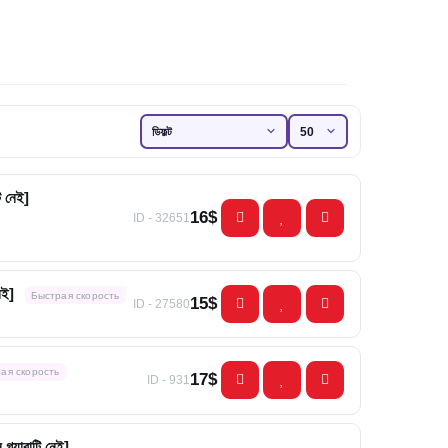
ি নেই]
16$
ID - 32651
েই]
Быстрая скорость
15$
ID - 27580
ая скорость
17$
ID - 931
যারান্টি নেই]