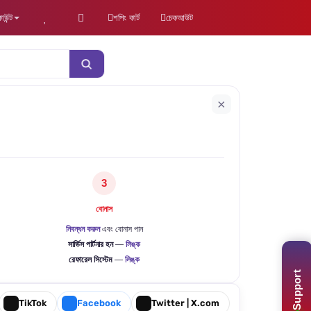
উন্ট
শপিং কার্ট
চেকআউট
×
3
বোনাস
নিবন্ধন করুন
এবং বোনাস পান
সার্ভিস পার্টনার হন
—
লিঙ্ক
রেফারেল সিস্টেম
—
লিঙ্ক
Support
TikTok
Facebook
Twitter | X.com