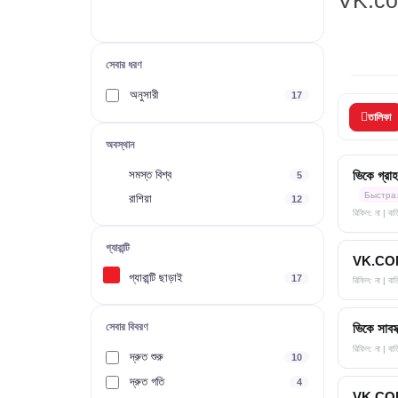
VK.com
সেবার ধরণ
অনুসারী
17
তালিকা
অবস্থান
সমস্ত বিশ্ব
ভিকে গ্রাহ
5
Быстра
রাশিয়া
12
রিফিল: না | বা
গ্যারান্টি
VK.COM অন
গ্যারান্টি ছাড়াই
17
রিফিল: না | ব
সেবার বিবরণ
ভিকে সাবস্
রিফিল: না | ব
দ্রুত শুরু
10
দ্রুত গতি
4
VK.COM অন