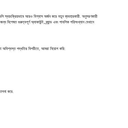
লি স্বয়ংক্রিয়ভাবে আরও বিশ্বাস অর্জন করে নতুন ব্যবহারকারী. অনুসরণকারী
্য বিশেষত গুরুত্বপূর্ণ অ্যাকাউন্ট, ব্র্যান্ড এবং পাবলিক পরিসংখ্যান যেখানে
তা অবিশ্বস্ত পদ্ধতির বিপরীতে, আমরা নিয়োগ করি:
চালনা করে.