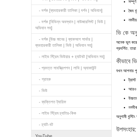
সম্পূ
- দর্শক [ব্যবহারকারী তালিকা | দর্শন | অভিযান]
জৈব বৃ
নমনীয়
- দর্শক [বিভিন্ন অবস্থান | নাউজারলিস্ট | ভিউ |
অভিযান সহ]
ভি কে অনু
- দর্শক [উচ্চ মানের | ব্যাকআপ সার্ভার |
অনেক ভুল করে 
ব্যবহারকারী তালিকা | ভিউ | অভিযান সহ]
প্রদর্শিত. তার
- লাইভ স্ট্রিম ভিউয়ার + চ্যাটবট [অভিযান সহ]
কীভাবে ভি
- প্রদত্ত সাবস্ক্রিপশন | লাথি | অ্যাকাউন্ট
যখন আপনার পৃষ্
- গ্রাহক
ট্রাস্
আরও ভ
- ভিউ
উচ্চতর
- ব্যক্তিগত ট্যারিফ
নগদীকর
- লাইভ স্ট্রিম চ্যাটার-কিক
অনুগামী বুস্টি
- চ্যাট-বট
উপসংহার: ব
YouTube