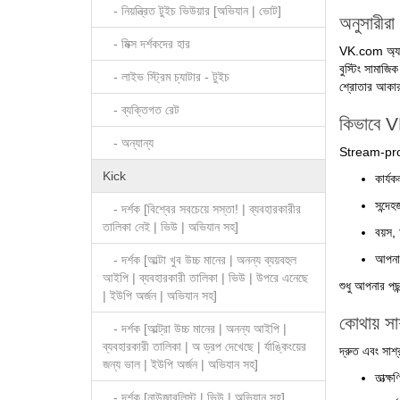
- নিয়ন্ত্রিত টুইচ ভিউয়ার [অভিযান | ভোট]
অনুসারীরা
- মিক্স দর্শকদের হার
VK.com অ্যালগর
বুস্টিং সামাজিক
- লাইভ স্ট্রিম চ্যাটার - টুইচ
শ্রোতার আকার 
- ব্যক্তিগত রেট
কিভাবে V
- অন্যান্য
Stream-promot
Kick
কার্য
সন্দেহ
- দর্শক [বিশ্বের সবচেয়ে সস্তা! | ব্যবহারকারীর
তালিকা নেই | ভিউ | অভিযান সহ]
বয়স,
আপনার 
- দর্শক [আল্টা খুব উচ্চ মানের | অনন্য ব্যয়বহুল
আইপি | ব্যবহারকারী তালিকা | ভিউ | উপরে এনেছে
শুধু আপনার পছন
| ইউপি অর্জন | অভিযান সহ]
কোথায় সাশ
- দর্শক [আল্ট্রা উচ্চ মানের | অনন্য আইপি |
ব্যবহারকারী তালিকা | অ ড্রপ দেখেছে | র্যাঙ্কিংয়ের
দ্রুত এবং সাশ
জন্য ভাল | ইউপি অর্জন | অভিযান সহ]
তাত্ক্
- দর্শক [নাউজারলিস্ট | ভিউ | অভিযান সহ]