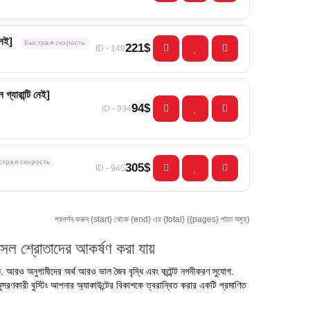
নেই]
Быстрая скорость
221$
ID - 149
্যারান্টি নেই]
94$
ID - 934
страя скорость
305$
ID - 945
প্রদর্শন করুন {start} থেকে {end} এর {total} ({pages} পাতা সমূহ)
সল শ্রোতাদের আকর্ষণ করা যায়
. আরও অনুগামীদের অর্থ আরও ভাল জৈব বৃদ্ধি এবং কন্টেন্ট নগদীকরণ সুযোগ.
ারী বুস্টিং আপনার অ্যাকাউন্টের বিকাশকে ত্বরান্বিত করার একটি প্রমাণিত