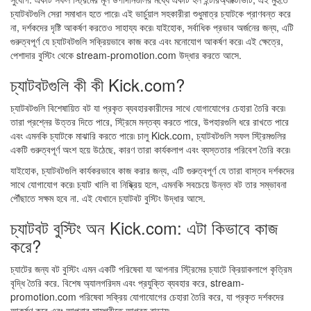
চ্যাটবটগুলি সেরা সমাধান হতে পারে৷ এই ভার্চুয়াল সহকারীরা শুধুমাত্র চ্যাটকে প্রাণবন্ত করে
না, দর্শকদের দৃষ্টি আকর্ষণ করতেও সাহায্য করে৷ যাইহোক, সর্বাধিক প্রভাব অর্জনের জন্য, এটি
গুরুত্বপূর্ণ যে চ্যাটবটগুলি সক্রিয়ভাবে কাজ করে এবং মনোযোগ আকর্ষণ করে৷ এই ক্ষেত্রে,
পেশাদার বুস্টিং থেকে stream-promotion.com উদ্ধার করতে আসে.
চ্যাটবটগুলি কী কী Kick.com?
চ্যাটবটগুলি বিশেষায়িত বট যা প্রকৃত ব্যবহারকারীদের সাথে যোগাযোগের চেহারা তৈরি করে৷
তারা প্রশ্নের উত্তর দিতে পারে, স্ট্রিমে মন্তব্য করতে পারে, উপহারগুলি ধরে রাখতে পারে
এবং এমনকি চ্যাটকে মাঝারি করতে পারে৷ চালু Kick.com, চ্যাটবটগুলি সফল স্ট্রিমগুলির
একটি গুরুত্বপূর্ণ অংশ হয়ে উঠেছে, কারণ তারা কার্যকলাপ এবং ব্যস্ততার পরিবেশ তৈরি করে৷
যাইহোক, চ্যাটবটগুলি কার্যকরভাবে কাজ করার জন্য, এটি গুরুত্বপূর্ণ যে তারা বাস্তব দর্শকদের
সাথে যোগাযোগ করে৷ চ্যাট খালি বা নিষ্ক্রিয় হলে, এমনকি সবচেয়ে উন্নত বট তার সম্ভাবনা
পৌঁছাতে সক্ষম হবে না. এই যেখানে চ্যাটবট বুস্টিং উদ্ধার আসে.
চ্যাটবট বুস্টিং অন Kick.com: এটা কিভাবে কাজ
করে?
চ্যাটের জন্য বট বুস্টিং এমন একটি পরিষেবা যা আপনার স্ট্রিমের চ্যাটে ক্রিয়াকলাপে কৃত্রিম
বৃদ্ধি তৈরি করে. বিশেষ অ্যালগরিদম এবং প্রযুক্তি ব্যবহার করে, stream-
promotion.com পরিষেবা সক্রিয় যোগাযোগের চেহারা তৈরি করে, যা প্রকৃত দর্শকদের
আকর্ষণ করে এবং আপনার সামগ্রীতে আগ্রহ বাড়ায়৷