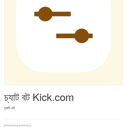
চ্যাট বট Kick.com
চ্যাট-বট