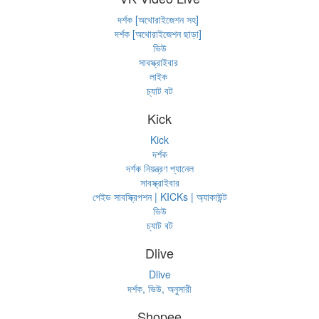
দর্শক [অথোরাইজেশন সহ]
দর্শক [অথোরাইজেশন ছাড়া]
ভিউ
সাবস্ক্রাইবার
লাইক
চ্যাট বট
Kick
Kick
দর্শক
দর্শক নিয়ন্ত্রণ প্যানেল
সাবস্ক্রাইবার
পেইড সাবস্ক্রিপশন | KICKs | অ্যাকাউন্ট
ভিউ
চ্যাট বট
Dlive
Dlive
দর্শক, ভিউ, অনুসারী
Shopee