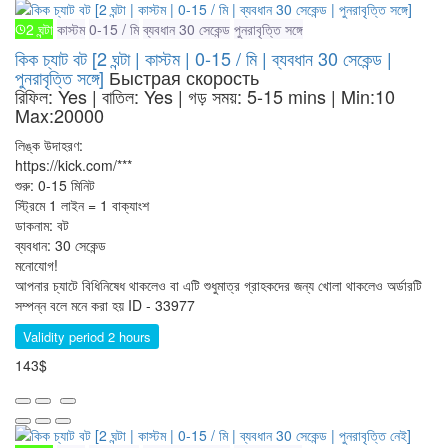
2 ঘন্টা
কাস্টম
0-15 / মি
ব্যবধান 30 সেকেন্ড
পুনরাবৃত্তি সঙ্গে
কিক চ্যাট বট [2 ঘন্টা | কাস্টম | 0-15 / মি | ব্যবধান 30 সেকেন্ড |
পুনরাবৃত্তি সঙ্গে]
Быстрая скорость
রিফিল: Yes | বাতিল: Yes | গড় সময়: 5-15 mins
| Min:10
Max:20000
লিঙ্ক উদাহরণ:
https://kick.com/***
শুরু: 0-15 মিনিট
স্ট্রিমে 1 লাইন = 1 বাক্যাংশ
ডাকনাম: বট
ব্যবধান: 30 সেকেন্ড
মনোযোগ!
আপনার চ্যাটে বিধিনিষেধ থাকলেও বা এটি শুধুমাত্র গ্রাহকদের জন্য খোলা থাকলেও অর্ডারটি
সম্পন্ন বলে মনে করা হয়
ID - 33977
Validity period 2 hours
143$