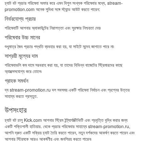
চ্যাট বট প্রচার পরিষেবা অফার করে এমন বিপুল সংখ্যক পরিষেবার মধ্যে, stream-
promotion.com অনেক সুবিধা সঙ্গে স্ট্যান্ড আউট করতে পারেন:
নির্ভরযোগ্য প্রচার
পরিষেবাটি আপনার অ্যাকাউন্টের নিরাপত্তা এবং সুরক্ষার নিশ্চয়তা দেয়৷
পরিষেবার উচ্চ মানের
শুধুমাত্র জৈব প্রচার পদ্ধতি ব্যবহার করা হয়, যা সাইটে সন্দেহ জাগাতে পারে না৷
সাশ্রয়ী মূল্যের দাম
পরিষেবাগুলি কম দামে সরবরাহ করা হয়, যা তাদের বিভিন্ন বাজেটের স্ট্রিমারদের কাছে
অ্যাক্সেসযোগ্য করে তোলে৷
গ্রাহক সমর্থন
দ্য stream-promotion.ru দল সবসময় একটি পরিষেবা নির্বাচন এবং প্রশ্নের উত্তর
সাহায্য করতে প্রস্তুত.
উপসংহার
চ্যাট বট চালু Kick.com আপনার স্ট্রিম ইন্ট্যার্যাক্টিভিটি এবং প্রবৃত্তি বৃদ্ধি করার জন্য
একটি শক্তিশালী হাতিয়ার. থেকে প্রচার পরিষেবার সাহায্যে stream-promotion.ru,
আপনি দ্রুত একটি সক্রিয় চ্যাট তৈরি করতে পারেন, নতুন দর্শকদের আকর্ষণ করতে পারেন এবং
আপনার স্ট্রিমকে আরও আকর্ষণীয় এবং জনপ্রিয় করতে পারেন৷