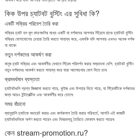
কিক উপর চ্যাটবট বুস্টিং এর সুবিধা কি?
একটি সক্রিয় পরিবেশ তৈরি করা
সক্রিয় চ্যাট হল মূল কারণগুলির মধ্যে একটি যা দর্শকদের আপনার স্ট্রিমে রাখে৷ চ্যাটবট বুস্টিং
সক্রিয় যোগাযোগের চেহারা তৈরি করতে সাহায্য করে, এমনকি যদি আপনার এখনও অনেক দর্শক
না থাকে৷
নতুন দর্শকদের আকর্ষণ করা
মানুষ চ্যাট সক্রিয় এবং আকর্ষণীয় যেখানে স্ট্রিম পরিদর্শন করার সম্ভাবনা বেশি. চ্যাটবট বুস্টিং
নতুন দর্শকদের আকর্ষণ করতে সাহায্য করে যারা আলোচনায় যোগ দিতে চান৷
ক্রমবর্ধমান ব্যস্ততা
চ্যাটবটগুলি প্রশ্ন জিজ্ঞাসা করতে পারে, কুইজ এবং উপহার দিতে পারে, যা স্ট্রিমটিকে দর্শকদের
জন্য আরও ইন্টারেক্টিভ এবং আকর্ষণীয় করে তোলে৷
সময় বাঁচানো
ম্যানুয়ালি চ্যাটকে মডারেট করার এবং কার্যকলাপ তৈরি করার পরিবর্তে, আপনি এই কাজটি
চ্যাটবটগুলিকে অর্পণ করতে পারেন এবং বিষয়বস্তু তৈরিতে ফোকাস করতে পারেন৷
কেন stream-promotion.ru?