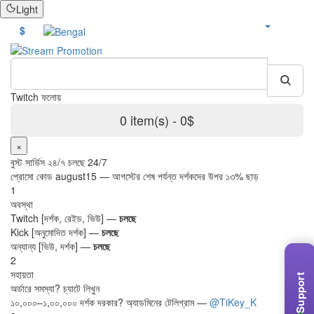
Light
বোনাস
$
Twi
0 item(s) - 0$
×
বুস্ট সার্ভিস ২৪/৭ চলছে 24/7
প্রোমো কোড
august15
— আগস্টের শেষ পর্যন্ত দর্শকদের উপর ১৩% ছাড়
1
অবস্থা
Twitch [দর্শক, রেইড, ভিউ] —
চলছে
Kick [অনুমোদিত দর্শক] —
চলছে
অন্যান্য [ভিউ, দর্শক] —
চলছে
2
সহায়তা
Support
অর্ডারে সমস্যা? চ্যাটে লিখুন
১০,০০০–১,০০,০০০ দর্শক দরকার? অ্যাডমিনের টেলিগ্রাম —
@TiKey_K