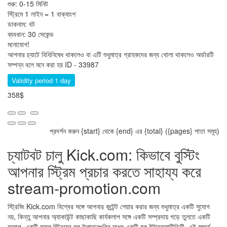
শুরু: 0-15 মিনিট
স্ট্রিমে 1 লাইন = 1 বাক্যাংশ
ডাকনাম: বট
ব্যবধান: 30 সেকেন্ড
মনোযোগ!
আপনার চ্যাটে বিধিনিষেধ থাকলেও বা এটি শুধুমাত্র গ্রাহকদের জন্য খোলা থাকলেও অর্ডারটি
সম্পন্ন বলে মনে করা হয়
ID - 33987
Validity period 1 day
358$
প্রদর্শন করুন {start} থেকে {end} এর {total} ({pages} পাতা সমূহ)
চ্যাটবট চালু Kick.com: কিভাবে বুস্টিং
আপনার স্ট্রিম প্রচার করতে সাহায্য করে
stream-promotion.com
স্ট্রিমিং Kick.com বিশ্বের সঙ্গে আপনার কন্টেন্ট শেয়ার করার জন্য শুধুমাত্র একটি সুযোগ
নয়, কিন্তু আপনার অ্যাকাউন্ট কাছাকাছি কার্যকলাপ সঙ্গে একটি সম্প্রদায় গড়ে তুলতে একটি
সুযোগ. একটি সফল স্ট্রিমের মূল উপাদানগুলির মধ্যে একটি হল ইন্টারঅ্যাক্টিভিটি, এই মুহুর্তে