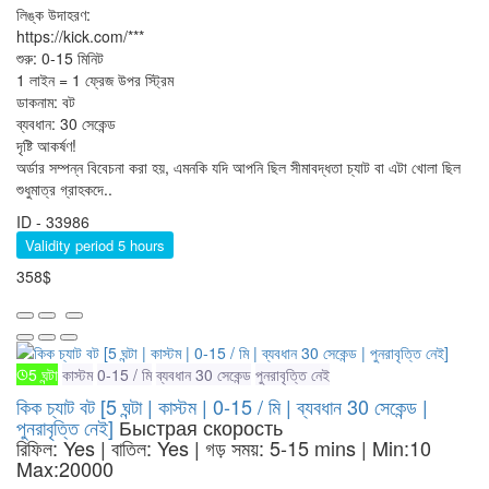
লিঙ্ক উদাহরণ:
https://kick.com/***
শুরু: 0-15 মিনিট
1 লাইন = 1 ফ্রেজ উপর স্ট্রিম
ডাকনাম: বট
ব্যবধান: 30 সেকেন্ড
দৃষ্টি আকর্ষণ!
অর্ডার সম্পন্ন বিবেচনা করা হয়, এমনকি যদি আপনি ছিল সীমাবদ্ধতা চ্যাট বা এটা খোলা ছিল
শুধুমাত্র গ্রাহকদে..
ID - 33986
Validity period 5 hours
358$
5 ঘন্টা
কাস্টম
0-15 / মি
ব্যবধান 30 সেকেন্ড
পুনরাবৃত্তি নেই
কিক চ্যাট বট [5 ঘন্টা | কাস্টম | 0-15 / মি | ব্যবধান 30 সেকেন্ড |
পুনরাবৃত্তি নেই]
Быстрая скорость
রিফিল: Yes | বাতিল: Yes | গড় সময়: 5-15 mins
| Min:10
Max:20000