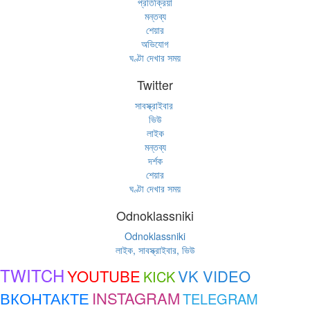
প্রতিক্রিয়া
মন্তব্য
শেয়ার
অভিযোগ
ঘণ্টা দেখার সময়
Twitter
সাবস্ক্রাইবার
ভিউ
লাইক
মন্তব্য
দর্শক
শেয়ার
ঘণ্টা দেখার সময়
Odnoklassniki
Odnoklassniki
লাইক, সাবস্ক্রাইবার, ভিউ
TWITCH
YOUTUBE
VK VIDEO
KICK
ВКОНТАКТЕ
INSTAGRAM
TELEGRAM