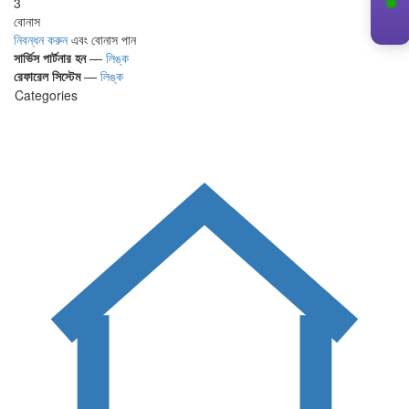
3
বোনাস
নিবন্ধন করুন
এবং বোনাস পান
সার্ভিস পার্টনার হন
—
লিঙ্ক
রেফারেল সিস্টেম
—
লিঙ্ক
Categories