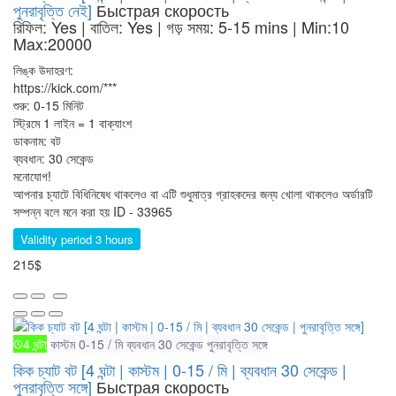
পুনরাবৃত্তি নেই]
Быстрая скорость
রিফিল: Yes | বাতিল: Yes | গড় সময়: 5-15 mins
| Min:10
Max:20000
লিঙ্ক উদাহরণ:
https://kick.com/***
শুরু: 0-15 মিনিট
স্ট্রিমে 1 লাইন = 1 বাক্যাংশ
ডাকনাম: বট
ব্যবধান: 30 সেকেন্ড
মনোযোগ!
আপনার চ্যাটে বিধিনিষেধ থাকলেও বা এটি শুধুমাত্র গ্রাহকদের জন্য খোলা থাকলেও অর্ডারটি
সম্পন্ন বলে মনে করা হয়
ID - 33965
Validity period 3 hours
215$
4 ঘন্টা
কাস্টম
0-15 / মি
ব্যবধান 30 সেকেন্ড
পুনরাবৃত্তি সঙ্গে
কিক চ্যাট বট [4 ঘন্টা | কাস্টম | 0-15 / মি | ব্যবধান 30 সেকেন্ড |
পুনরাবৃত্তি সঙ্গে]
Быстрая скорость