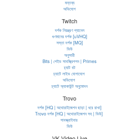
মন্তব্য
অভিযোগ
Twitch
দর্শক নিয়ন্ত্রণ প্যানেল
গুণমানের দর্শক [uVHQ]
সস্তা দর্শক [MQ]
ভিউ
অনুসারী
Bits | পেইড সাবস্ক্রিপশন | Primes
চ্যাট বট
চ্যাটে লাইভ যোগাযোগ
অভিযোগ
চ্যাটে অ্যাকাউন্ট অনুমোদন
Trovo
দর্শক [HQ | অথোরাইজেশন ছাড়া | ধরে রাখা]
Trovo দর্শক [HQ | অথোরাইজেশন সহ | ভিউ]
সাবস্ক্রাইবার
ভিউ
VK Video Live