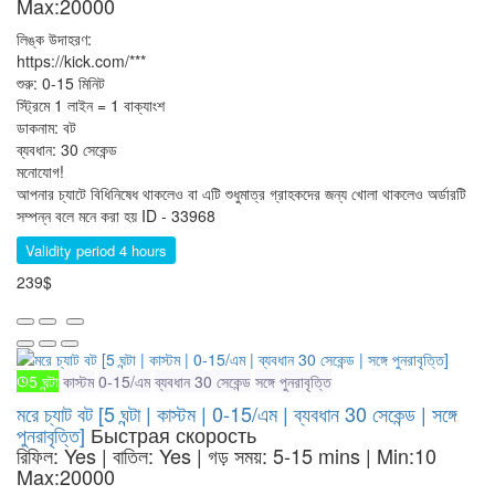
Max:20000
লিঙ্ক উদাহরণ:
https://kick.com/***
শুরু: 0-15 মিনিট
স্ট্রিমে 1 লাইন = 1 বাক্যাংশ
ডাকনাম: বট
ব্যবধান: 30 সেকেন্ড
মনোযোগ!
আপনার চ্যাটে বিধিনিষেধ থাকলেও বা এটি শুধুমাত্র গ্রাহকদের জন্য খোলা থাকলেও অর্ডারটি
সম্পন্ন বলে মনে করা হয়
ID - 33968
Validity period 4 hours
239$
5 ঘন্টা
কাস্টম
0-15/এম
ব্যবধান 30 সেকেন্ড
সঙ্গে পুনরাবৃত্তি
মরে চ্যাট বট [5 ঘন্টা | কাস্টম | 0-15/এম | ব্যবধান 30 সেকেন্ড | সঙ্গে
পুনরাবৃত্তি]
Быстрая скорость
রিফিল: Yes | বাতিল: Yes | গড় সময়: 5-15 mins
| Min:10
Max:20000