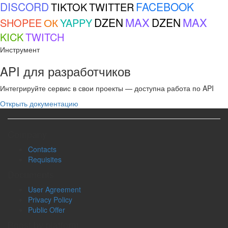
DISCORD
FACEBOOK
TIKTOK
TWITTER
MAX
MAX
ОК
DZEN
DZEN
SHOPEE
YAPPY
KICK
TWITCH
Инструмент
API для разработчиков
Интегрируйте сервис в свои проекты — доступна работа по API
Открыть документацию
Company
Contacts
Requisites
Documents
User Agreement
Privacy Policy
Public Offer
Boost by platform