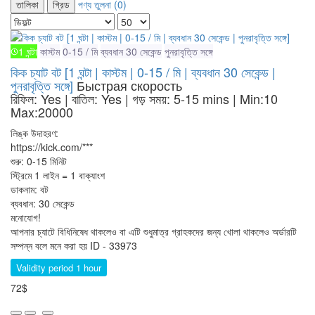
তালিকা
গ্রিড
পণ্য তুলনা (0)
1 ঘন্টা
কাস্টম
0-15 / মি
ব্যবধান 30 সেকেন্ড
পুনরাবৃত্তি সঙ্গে
কিক চ্যাট বট [1 ঘন্টা | কাস্টম | 0-15 / মি | ব্যবধান 30 সেকেন্ড |
পুনরাবৃত্তি সঙ্গে]
Быстрая скорость
রিফিল: Yes | বাতিল: Yes | গড় সময়: 5-15 mins
| Min:10
Max:20000
লিঙ্ক উদাহরণ:
https://kick.com/***
শুরু: 0-15 মিনিট
স্ট্রিমে 1 লাইন = 1 বাক্যাংশ
ডাকনাম: বট
ব্যবধান: 30 সেকেন্ড
মনোযোগ!
আপনার চ্যাটে বিধিনিষেধ থাকলেও বা এটি শুধুমাত্র গ্রাহকদের জন্য খোলা থাকলেও অর্ডারটি
সম্পন্ন বলে মনে করা হয়
ID - 33973
Validity period 1 hour
72$