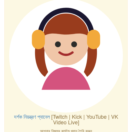
দর্শক নিয়ন্ত্রণ প্যানেল
[Twitch | Kick | YouTube | VK
Video Live]
আপনার নিজস্ব কাস্টম প্ল্যান তৈরি করুন