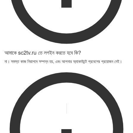
আমাকে sc2tv.ru তে লগইন করতে হবে কি?
না। সমস্ত কাজ নিরাপদে সম্পন্ন হয়, এবং আপনার অ্যাকাউন্টে প্রবেশের প্রয়োজন নেই।