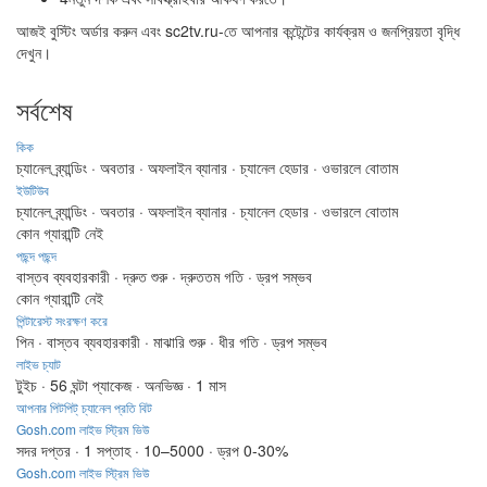
আজই বুস্টিং অর্ডার করুন এবং sc2tv.ru-তে আপনার কন্টেন্টের কার্যক্রম ও জনপ্রিয়তা বৃদ্ধি
দেখুন।
সর্বশেষ
কিক
চ্যানেল ব্র্যান্ডিং · অবতার · অফলাইন ব্যানার · চ্যানেল হেডার · ওভারলে বোতাম
ইউটিউব
চ্যানেল ব্র্যান্ডিং · অবতার · অফলাইন ব্যানার · চ্যানেল হেডার · ওভারলে বোতাম
কোন গ্যারান্টি নেই
পছন্দ পছন্দ
বাস্তব ব্যবহারকারী · দ্রুত শুরু · দ্রুততম গতি · ড্রপ সম্ভব
কোন গ্যারান্টি নেই
পিন্টারেস্ট সংরক্ষণ করে
পিন · বাস্তব ব্যবহারকারী · মাঝারি শুরু · ধীর গতি · ড্রপ সম্ভব
লাইভ চ্যাট
টুইচ · 56 ঘন্টা প্যাকেজ · অনভিজ্ঞ · 1 মাস
আপনার পিটপিট্ চ্যানেল প্রতি বিট
Gosh.com লাইভ স্ট্রিম ভিউ
সদর দপ্তর · 1 সপ্তাহ · 10–5000 · ড্রপ 0-30%
Gosh.com লাইভ স্ট্রিম ভিউ