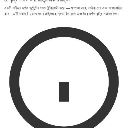
একটি সক্রিয় দর্শক কন্টেন্টের সাথে ইন্টার‍্যাক্ট করে — মন্তব্য করে, লাইক দেয় এবং সাবস্ক্রাইব
করে। এটি সরাসরি চ্যানেলের র‍্যাঙ্কিংকে প্রভাবিত করে এবং জৈব দর্শক বৃদ্ধি সহায়ক হয়।