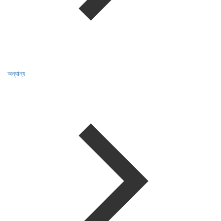
অন্যান্য