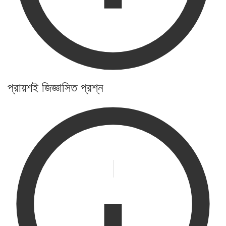
প্রায়শই জিজ্ঞাসিত প্রশ্ন