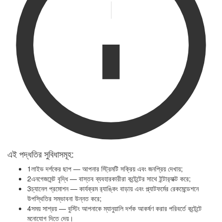
এই পদ্ধতির সুবিধাসমূহ:
1
লাইভ দর্শকের ছাপ — আপনার স্ট্রিমটি সক্রিয় এবং জনপ্রিয় দেখায়;
2
এনগেজমেন্ট বৃদ্ধি — বাস্তব ব্যবহারকারীরা কন্টেন্টের সাথে ইন্টার‍্যাক্ট করে;
3
চ্যানেল প্রমোশন — কার্যক্রম র‍্যাঙ্কিং বাড়ায় এবং প্ল্যাটফর্মের রেকমেন্ডেশনে
উপস্থিতির সম্ভাবনা উন্নত করে;
4
সময় সাশ্রয় — বুস্টিং আপনাকে ম্যানুয়ালি দর্শক আকর্ষণ করার পরিবর্তে কন্টেন্টে
মনোযোগ দিতে দেয়।