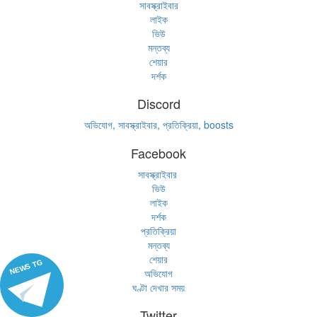
সাবস্ক্রাইবার
লাইক
ভিউ
মন্তব্য
শেয়ার
দর্শক
Discord
অভিযোগ, সাবস্ক্রাইবার, প্রতিক্রিয়া, boosts
Facebook
সাবস্ক্রাইবার
ভিউ
লাইক
দর্শক
প্রতিক্রিয়া
মন্তব্য
শেয়ার
NEWS TG
অভিযোগ
ঘণ্টা দেখার সময়
Twitter