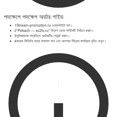
পদক্ষেপে পদক্ষেপ অর্ডার গাইড
1
Stream-promotion.ru ওয়েবসাইটে যান।
2
"Pekach — sc2tv.ru" বিভাগ থেকে সার্ভিসটি নির্বাচন করুন।
3
সুবিধাজনক পদ্ধতিতে অর্ডারটির পেমেন্ট করুন।
4
কয়েক মিনিটের মধ্যে ফলাফল পান এবং আপনার স্ট্রিমে কার্যক্রম বৃদ্ধি দেখুন।