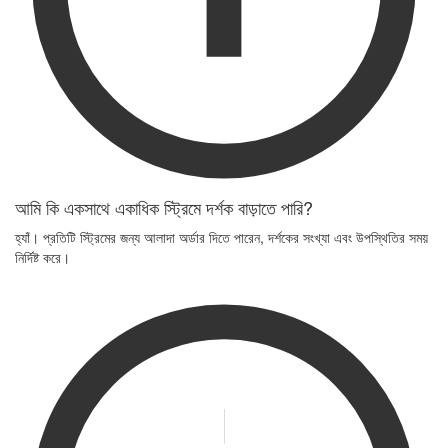
আমি কি একসাথে একাধিক স্ট্রিমে দর্শক বাড়াতে পারি?
হ্যাঁ। প্রতিটি স্ট্রিমের জন্য আলাদা অর্ডার দিতে পারেন, দর্শকের সংখ্যা এবং উপস্থিতির সময়
নির্দিষ্ট করে।