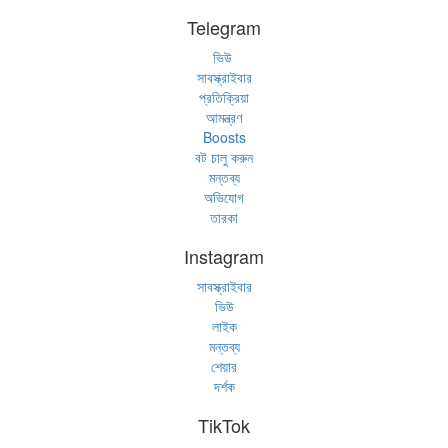
Telegram
ভিউ
সাবস্ক্রাইবার
প্রতিক্রিয়া
আমন্ত্রণ
Boosts
বট চালু করুন
মন্তব্য
অভিযোগ
তারকা
Instagram
সাবস্ক্রাইবার
ভিউ
লাইক
মন্তব্য
শেয়ার
দর্শক
TikTok