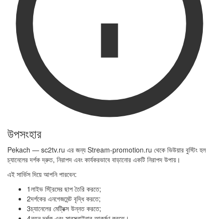
উপসংহার
Pekach — sc2tv.ru এর জন্য Stream-promotion.ru থেকে ভিউয়ার বুস্টিং হল
চ্যানেলের দর্শক দ্রুত, নিরাপদ এবং কার্যকরভাবে বাড়ানোর একটি নিরাপদ উপায়।
এই সার্ভিস দিয়ে আপনি পারবেন:
1
লাইভ স্ট্রিমের ছাপ তৈরি করতে;
2
দর্শকের এনগেজমেন্ট বৃদ্ধি করতে;
3
চ্যানেলের মেট্রিক্স উন্নত করতে;
4
নতুন দর্শক এবং সাবস্ক্রাইবার আকর্ষণ করতে।