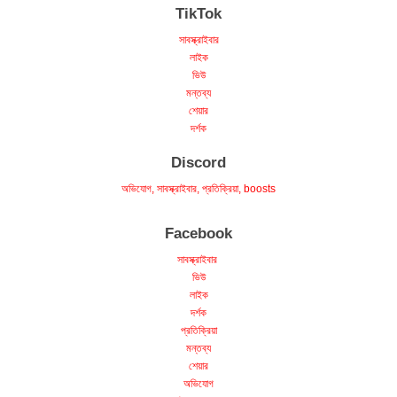
TikTok
সাবস্ক্রাইবার
লাইক
ভিউ
মন্তব্য
শেয়ার
দর্শক
Discord
অভিযোগ, সাবস্ক্রাইবার, প্রতিক্রিয়া, boosts
Facebook
সাবস্ক্রাইবার
ভিউ
লাইক
দর্শক
প্রতিক্রিয়া
মন্তব্য
শেয়ার
অভিযোগ