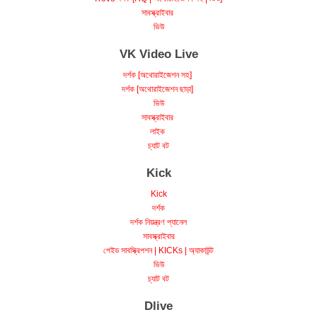
সাবস্ক্রাইবার
ভিউ
VK Video Live
দর্শক [অথোরাইজেশন সহ]
দর্শক [অথোরাইজেশন ছাড়া]
ভিউ
সাবস্ক্রাইবার
লাইক
চ্যাট বট
Kick
Kick
দর্শক
দর্শক নিয়ন্ত্রণ প্যানেল
সাবস্ক্রাইবার
পেইড সাবস্ক্রিপশন | KICKs | অ্যাকাউন্ট
ভিউ
চ্যাট বট
Dlive