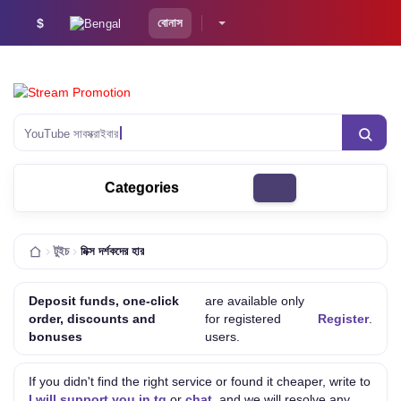
$
বোনাস
YouTub
Categories
টুইচ
মিক্স দর্শকদের হার
Deposit funds, one-click
are available only
order, discounts and
for registered
Register
.
bonuses
users.
If you didn't find the right service or found it cheaper, write to
I will support you in tg
or
chat
, and we will resolve any