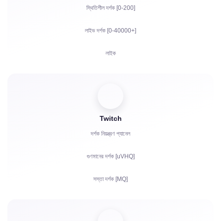
স্থিতিশীল দর্শক [0-200]
লাইভ দর্শক [0-40000+]
লাইক
ভিউ
সাবস্ক্রাইবার
Twitch
YouTube-এর জন্য ঘণ্টা দেখার সময়
দর্শক নিয়ন্ত্রণ প্যানেল
শেয়ার
গুণমানের দর্শক [uVHQ]
মন্তব্য
সস্তা দর্শক [MQ]
অভিযোগ
ভিউ