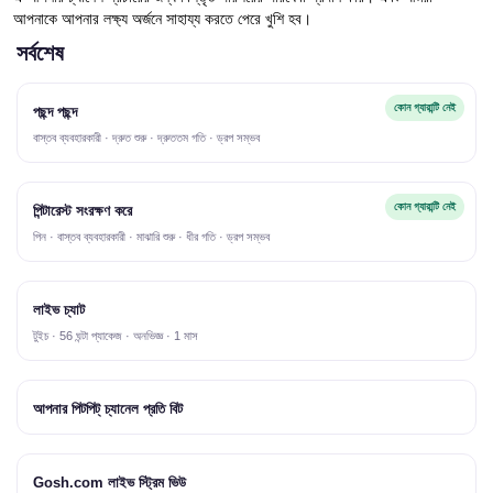
আপনাকে আপনার লক্ষ্য অর্জনে সাহায্য করতে পেরে খুশি হব।
সর্বশেষ
কোন গ্যারান্টি নেই
পছন্দ পছন্দ
বাস্তব ব্যবহারকারী · দ্রুত শুরু · দ্রুততম গতি · ড্রপ সম্ভব
কোন গ্যারান্টি নেই
পিন্টারেস্ট সংরক্ষণ করে
পিন · বাস্তব ব্যবহারকারী · মাঝারি শুরু · ধীর গতি · ড্রপ সম্ভব
লাইভ চ্যাট
টুইচ · 56 ঘন্টা প্যাকেজ · অনভিজ্ঞ · 1 মাস
আপনার পিটপিট্ চ্যানেল প্রতি বিট
Gosh.com লাইভ স্ট্রিম ভিউ