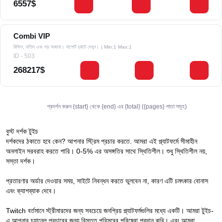
6557$
Combi VIP
রিফিল, বাতিল এবং গড় অজানা। সাপোর্ট চ্যাটে দেখুন।
| Min:1 Max:1
ID - 503
268217$
প্রদর্শন করুন {start} থেকে {end} এর {total} ({pages} পাতা সমূহ)
বুস্ট দর্শক টুইচ
দর্শকদের ঠকাতে হবে কেন? আপনার স্ট্রিম প্রচার করতে. আমরা এই প্ল্যাটফর্মে সীমাহীন
অনলাইন সরবরাহ করতে পারি। 0-5% এর অসঙ্গতির সাথে স্থিতিশীল। শুধু স্থিতিশীল নয়,
সস্তা দর্শক।
প্রতারণার অর্ডার দেওয়ার সময়, সাইটে নিবন্ধন করতে ভুলবেন না, কারণ এটি চমৎকার বোনাস
এবং ক্যাশব্যাক দেবে।
Twitch বর্তমানে স্ট্রীমারদের জন্য সবচেয়ে জনপ্রিয় প্ল্যাটফর্মগুলির মধ্যে একটি। আমরা টুইচ-
এ আপনার চ্যানেল প্রচারের জন্য বিস্তৃত পরিসরের পরিষেবা প্রদান করি। এবং আমরা