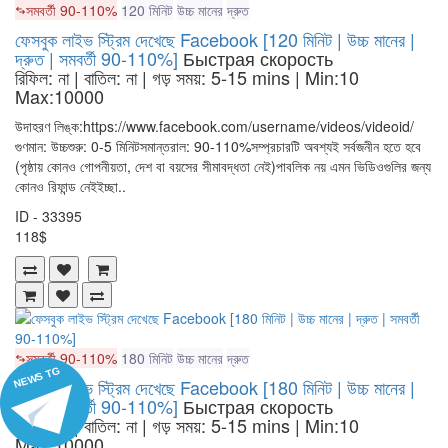
সমবর্তী 90-110%
120 মিনিট
উচ্চ মানের
দ্রুত
ফেসবুক লাইভ স্ট্রিম দেখেছে Facebook [120 মিনিট | উচ্চ মানের |
দ্রুত | সমবর্তী 90-110%]
Быстрая скорость
রিফিল: না | বাতিল: না | গড় সময়: 5-15 mins
| Min:10
Max:10000
উদাহরণ লিঙ্ক:https://www.facebook.com/username/videos/videoid/
গুণমান: উচ্চশুরু: 0-5 মিনিটসমান্তরাল: 90-110%সম্প্রচারটি অবশ্যই সর্বজনীন হতে হবে
(পৃষ্ঠায় কোনও গোপনীয়তা, দেশ বা বয়সের সীমাবদ্ধতা নেই)পাবলিক নয় এমন ভিডিওগুলির জন্য
কোনও রিফান্ড নেইইচ্ছা..
ID - 33395
118$
সমবর্তী 90-110%
180 মিনিট
উচ্চ মানের
দ্রুত
NEWS TG
ফেসবুক লাইভ স্ট্রিম দেখেছে Facebook [180 মিনিট | উচ্চ মানের |
দ্রুত | সমবর্তী 90-110%]
Быстрая скорость
রিফিল: না | বাতিল: না | গড় সময়: 5-15 mins
| Min:10
Max:10000