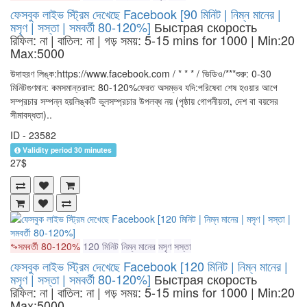
ফেসবুক লাইভ স্ট্রিম দেখেছে Facebook [90 মিনিট | নিম্ন মানের |
মসৃণ | সস্তা | সমবর্তী 80-120%]
Быстрая скорость
রিফিল: না | বাতিল: না | গড় সময়: 5-15 mins for 1000
| Min:20
Max:5000
উদাহরণ লিঙ্ক:https://www.facebook.com / * * * / ভিডিও/***শুরু: 0-30
মিনিটগুণমান: কমসমান্তরাল: 80-120%ফেরত অসম্ভব যদি:পরিষেবা শেষ হওয়ার আগে
সম্প্রচার সম্পন্ন হয়লিঙ্কটি ভুলসম্প্রচার উপলব্ধ নয় (পৃষ্ঠায় গোপনীয়তা, দেশ বা বয়সের
সীমাবদ্ধতা)..
ID - 23582
Validity period 30 minutes
27$
সমবর্তী 80-120%
120 মিনিট
নিম্ন মানের
মসৃণ
সস্তা
ফেসবুক লাইভ স্ট্রিম দেখেছে Facebook [120 মিনিট | নিম্ন মানের |
মসৃণ | সস্তা | সমবর্তী 80-120%]
Быстрая скорость
রিফিল: না | বাতিল: না | গড় সময়: 5-15 mins for 1000
| Min:20
Max:5000