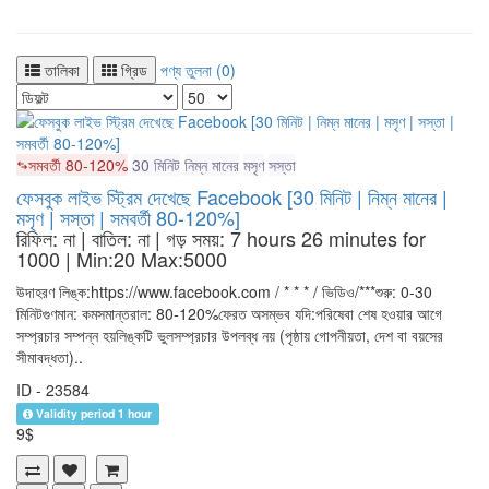
তালিকা
গ্রিড
পণ্য তুলনা (0)
সমবর্তী 80-120%
30 মিনিট
নিম্ন মানের
মসৃণ
সস্তা
ফেসবুক লাইভ স্ট্রিম দেখেছে Facebook [30 মিনিট | নিম্ন মানের |
মসৃণ | সস্তা | সমবর্তী 80-120%]
রিফিল: না | বাতিল: না | গড় সময়: 7 hours 26 minutes for
1000
| Min:20 Max:5000
উদাহরণ লিঙ্ক:https://www.facebook.com / * * * / ভিডিও/***শুরু: 0-30
মিনিটগুণমান: কমসমান্তরাল: 80-120%ফেরত অসম্ভব যদি:পরিষেবা শেষ হওয়ার আগে
সম্প্রচার সম্পন্ন হয়লিঙ্কটি ভুলসম্প্রচার উপলব্ধ নয় (পৃষ্ঠায় গোপনীয়তা, দেশ বা বয়সের
সীমাবদ্ধতা)..
ID - 23584
Validity period 1 hour
9$