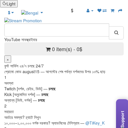
Light
বোনাস
$
YouTube সাবস্ক্রাইবার
0 item(s) - 0$
×
বুস্ট সার্ভিস ২৪/৭ চলছে 24/7
প্রোমো কোড
august15
— আগস্টের শেষ পর্যন্ত দর্শকদের উপর ১৩% ছাড়
1
অবস্থা
Twitch [দর্শক, রেইড, ভিউ] —
চলছে
Kick [অনুমোদিত দর্শক] —
চলছে
অন্যান্য [ভিউ, দর্শক] —
চলছে
2
সহায়তা
Support
অর্ডারে সমস্যা? চ্যাটে লিখুন
১০,০০০–১,০০,০০০ দর্শক দরকার? অ্যাডমিনের টেলিগ্রাম —
@TiKey_K