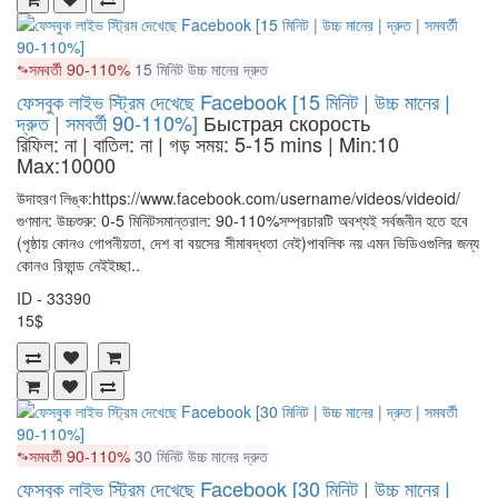
সমবর্তী 90-110%
15 মিনিট
উচ্চ মানের
দ্রুত
ফেসবুক লাইভ স্ট্রিম দেখেছে Facebook [15 মিনিট | উচ্চ মানের |
দ্রুত | সমবর্তী 90-110%]
Быстрая скорость
রিফিল: না | বাতিল: না | গড় সময়: 5-15 mins
| Min:10
Max:10000
উদাহরণ লিঙ্ক:https://www.facebook.com/username/videos/videoid/
গুণমান: উচ্চশুরু: 0-5 মিনিটসমান্তরাল: 90-110%সম্প্রচারটি অবশ্যই সর্বজনীন হতে হবে
(পৃষ্ঠায় কোনও গোপনীয়তা, দেশ বা বয়সের সীমাবদ্ধতা নেই)পাবলিক নয় এমন ভিডিওগুলির জন্য
কোনও রিফান্ড নেইইচ্ছা..
ID - 33390
15$
সমবর্তী 90-110%
30 মিনিট
উচ্চ মানের
দ্রুত
ফেসবুক লাইভ স্ট্রিম দেখেছে Facebook [30 মিনিট | উচ্চ মানের |