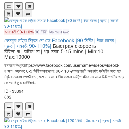
সমবর্তী 90-110%
90 মিনিট
উচ্চ মানের
দ্রুত
ফেসবুক লাইভ স্ট্রিম দেখেছে Facebook [90 মিনিট | উচ্চ মানের |
দ্রুত | সমবর্তী 90-110%]
Быстрая скорость
রিফিল: না | বাতিল: না | গড় সময়: 5-15 mins
| Min:10
Max:10000
উদাহরণ লিঙ্ক:https://www.facebook.com/username/videos/videoid/
গুণমান: উচ্চশুরু: 0-5 মিনিটসমান্তরাল: 90-110%সম্প্রচারটি অবশ্যই সর্বজনীন হতে হবে
(পৃষ্ঠায় কোনও গোপনীয়তা, দেশ বা বয়সের সীমাবদ্ধতা নেই)পাবলিক নয় এমন ভিডিওগুলির জন্য
কোনও রিফান্ড নেইইচ্ছা..
ID - 33394
88$