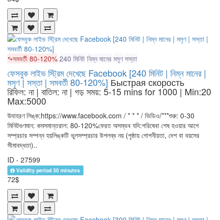
সমবর্তী 80-120%
240 মিনিট
নিম্ন মানের
মসৃণ
সস্তা
ফেসবুক লাইভ স্ট্রিম দেখেছে Facebook [240 মিনিট | নিম্ন মানের |
মসৃণ | সস্তা | সমবর্তী 80-120%]
Быстрая скорость
রিফিল: না | বাতিল: না | গড় সময়: 5-15 mins for 1000
| Min:20
Max:5000
উদাহরণ লিঙ্ক:https://www.facebook.com / * * * / ভিডিও/***শুরু: 0-30
মিনিটগুণমান: কমসমান্তরাল: 80-120%ফেরত অসম্ভব যদি:পরিষেবা শেষ হওয়ার আগে
সম্প্রচার সম্পন্ন হয়লিঙ্কটি ভুলসম্প্রচার উপলব্ধ নয় (পৃষ্ঠায় গোপনীয়তা, দেশ বা বয়সের
সীমাবদ্ধতা)..
ID - 27599
Validity period 30 minutes
72$