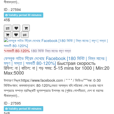
সীমাবদ্ধতা)..
ID - 27594
Validity period 30 minutes
45$
সমবর্তী 80-120%
180 মিনিট
নিম্ন মানের
মসৃণ
সস্তা
ফেসবুক লাইভ স্ট্রিম দেখেছে Facebook [180 মিনিট | নিম্ন মানের |
মসৃণ | সস্তা | সমবর্তী 80-120%]
Быстрая скорость
রিফিল: না | বাতিল: না | গড় সময়: 5-15 mins for 1000
| Min:20
Max:5000
উদাহরণ লিঙ্ক:https://www.facebook.com / * * * / ভিডিও/***শুরু: 0-30
মিনিটগুণমান: কমসমান্তরাল: 80-120%ফেরত অসম্ভব যদি:পরিষেবা শেষ হওয়ার আগে
সম্প্রচার সম্পন্ন হয়লিঙ্কটি ভুলসম্প্রচার উপলব্ধ নয় (পৃষ্ঠায় গোপনীয়তা, দেশ বা বয়সের
সীমাবদ্ধতা)..
ID - 27595
Validity period 30 minutes
54$