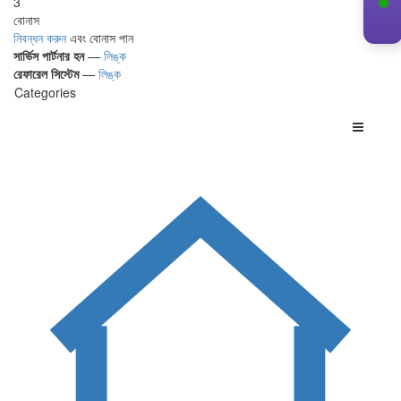
3
বোনাস
নিবন্ধন করুন
এবং বোনাস পান
সার্ভিস পার্টনার হন
—
লিঙ্ক
রেফারেল সিস্টেম
—
লিঙ্ক
Categories