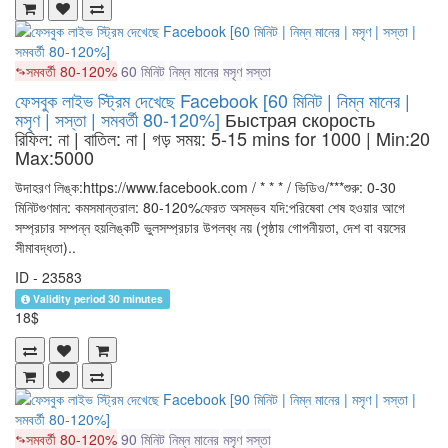
সমবর্তী 80-120%
60 মিনিট
নিম্ন মানের
মসৃণ
সস্তা
ফেসবুক লাইভ স্ট্রিম দেখেছে Facebook [60 মিনিট | নিম্ন মানের |
মসৃণ | সস্তা | সমবর্তী 80-120%]
Быстрая скорость
রিফিল: না | বাতিল: না | গড় সময়: 5-15 mins for 1000
| Min:20
Max:5000
উদাহরণ লিঙ্ক:https://www.facebook.com / * * * / ভিডিও/***শুরু: 0-30
মিনিটগুণমান: কমসমান্তরাল: 80-120%ফেরত অসম্ভব যদি:পরিষেবা শেষ হওয়ার আগে
সম্প্রচার সম্পন্ন হয়লিঙ্কটি ভুলসম্প্রচার উপলব্ধ নয় (পৃষ্ঠায় গোপনীয়তা, দেশ বা বয়সের
সীমাবদ্ধতা)..
ID - 23583
Validity period 30 minutes
18$
সমবর্তী 80-120%
90 মিনিট
নিম্ন মানের
মসৃণ
সস্তা