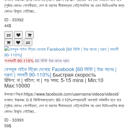
(পৃষ্ঠায় কোনও গোপনীয়তা, দেশ বা বয়সের সীমাবদ্ধতা নেই)পাবলিক নয় এমন ভিডিওগুলির জন্য
কোনও রিফান্ড নেইইচ্ছা..
ID - 33392
44$
সমবর্তী 90-110%
60 মিনিট
উচ্চ মানের
দ্রুত
ফেসবুক লাইভ স্ট্রিম দেখেছে Facebook [60 মিনিট | উচ্চ মানের |
দ্রুত | সমবর্তী 90-110%]
Быстрая скорость
রিফিল: না | বাতিল: না | গড় সময়: 5-15 mins
| Min:10
Max:10000
উদাহরণ লিঙ্ক:https://www.facebook.com/username/videos/videoid/
গুণমান: উচ্চশুরু: 0-5 মিনিটসমান্তরাল: 90-110%সম্প্রচারটি অবশ্যই সর্বজনীন হতে হবে
(পৃষ্ঠায় কোনও গোপনীয়তা, দেশ বা বয়সের সীমাবদ্ধতা নেই)পাবলিক নয় এমন ভিডিওগুলির জন্য
কোনও রিফান্ড নেইইচ্ছা..
ID - 33393
59$