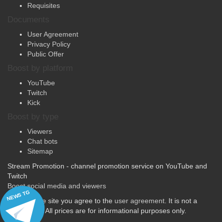
Requisites
Documents
User Agreement
Privacy Policy
Public Offer
Boost by platform
YouTube
Twitch
Kick
Boost by type
Viewers
Chat bots
Sitemap
Stream Promotion - channel promotion service on YouTube and
Twitch
Boost social media and viewers
NEWS TG
By using the site you agree to the
user agreement
. It is not a
public offer. All prices are for informational purposes only.