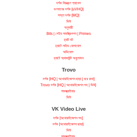
দর্শক নিয়ন্ত্রণ প্যানেল
গুণমানের দর্শক [uVHQ]
সস্তা দর্শক [MQ]
ভিউ
অনুসারী
Bits | পেইড সাবস্ক্রিপশন | Primes
চ্যাট বট
চ্যাটে লাইভ যোগাযোগ
অভিযোগ
চ্যাটে অ্যাকাউন্ট অনুমোদন
Trovo
দর্শক [HQ | অথোরাইজেশন ছাড়া | ধরে রাখা]
Trovo দর্শক [HQ | অথোরাইজেশন সহ | ভিউ]
সাবস্ক্রাইবার
ভিউ
VK Video Live
দর্শক [অথোরাইজেশন সহ]
দর্শক [অথোরাইজেশন ছাড়া]
ভিউ
সাবস্ক্রাইবার