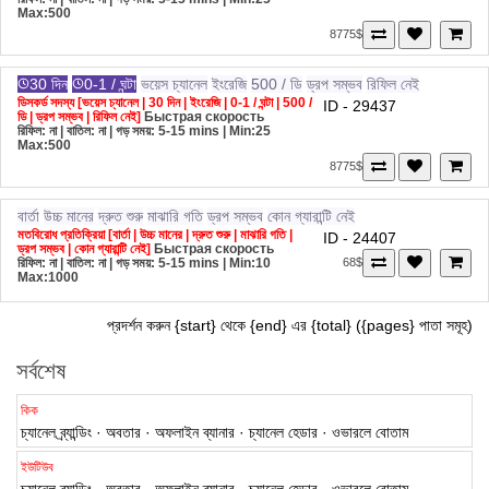
Max:500
8775$
30 দিন
0-1 / ঘন্টা
ভয়েস চ্যানেল
ইংরেজি
500 / ডি
ড্রপ সম্ভব
রিফিল নেই
ডিসকর্ড সদস্য [ভয়েস চ্যানেল | 30 দিন | ইংরেজি | 0-1 / ঘন্টা | 500 /
ID - 29437
ডি | ড্রপ সম্ভব | রিফিল নেই]
Быстрая скорость
রিফিল: না | বাতিল: না | গড় সময়: 5-15 mins
| Min:25
Max:500
8775$
বার্তা
উচ্চ মানের
দ্রুত শুরু
মাঝারি গতি
ড্রপ সম্ভব
কোন গ্যারান্টি নেই
মতবিরোধ প্রতিক্রিয়া [বার্তা | উচ্চ মানের | দ্রুত শুরু | মাঝারি গতি |
ID - 24407
ড্রপ সম্ভব | কোন গ্যারান্টি নেই]
Быстрая скорость
রিফিল: না | বাতিল: না | গড় সময়: 5-15 mins
| Min:10
68$
Max:1000
প্রদর্শন করুন {start} থেকে {end} এর {total} ({pages} পাতা সমূহ)
সর্বশেষ
কিক
চ্যানেল ব্র্যান্ডিং · অবতার · অফলাইন ব্যানার · চ্যানেল হেডার · ওভারলে বোতাম
ইউটিউব