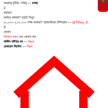
অন্যান্য [ভিউ, দর্শক] —
চলছে
2
সহায়তা
অর্ডারে সমস্যা? চ্যাটে লিখুন
১০,০০০–১,০০,০০০ দর্শক দরকার? অ্যাডমিনের টেলিগ্রাম —
@TiKey_K
3
বোনাস
নিবন্ধন করুন
এবং বোনাস পান
সার্ভিস পার্টনার হন
—
লিঙ্ক
রেফারেল সিস্টেম
—
লিঙ্ক