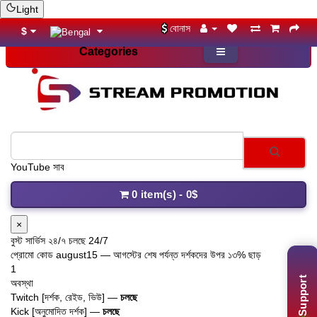
Light
বোনাস
$
Categories
YouTube সাবস্ক্রাই
0 item(s) - 0$
×
বুস্ট সার্ভিস ২৪/৭ চলছে 24/7
প্রোমো কোড
august15
— আগস্টের শেষ পর্যন্ত দর্শকদের উপর ১৩% ছাড়
1
Support
অবস্থা
Twitch [দর্শক, রেইড, ভিউ] —
চলছে
Kick [অনুমোদিত দর্শক] —
চলছে