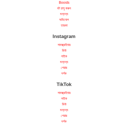
Boosts
বট চালু করুন
মন্তব্য
অভিযোগ
তারকা
Instagram
সাবস্ক্রাইবার
ভিউ
লাইক
মন্তব্য
শেয়ার
দর্শক
TikTok
সাবস্ক্রাইবার
লাইক
ভিউ
মন্তব্য
শেয়ার
দর্শক