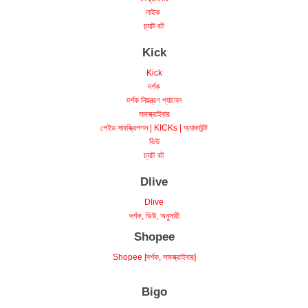
লাইক
চ্যাট বট
Kick
Kick
দর্শক
দর্শক নিয়ন্ত্রণ প্যানেল
সাবস্ক্রাইবার
পেইড সাবস্ক্রিপশন | KICKs | অ্যাকাউন্ট
ভিউ
চ্যাট বট
Dlive
Dlive
দর্শক, ভিউ, অনুসারী
Shopee
Shopee [দর্শক, সাবস্ক্রাইবার]
Bigo