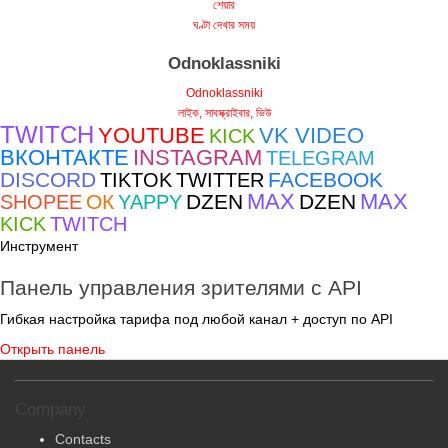
শেয়ার
ঘণ্টা দেখার সময়
Odnoklassniki
Odnoklassniki
লাইক, সাবস্ক্রাইবার, ভিউ
TWITCH
YOUTUBE
VK VIDEO
KICK
ВКОНТАКТЕ
INSTAGRAM
TELEGRAM
DISCORD
FACEBOOK
TIKTOK
TWITTER
MAX
MAX
ОК
DZEN
DZEN
SHOPEE
YAPPY
KICK
TWITCH
Инструмент
Панель управления зрителями с API
Гибкая настройка тарифа под любой канал + доступ по API
Открыть панель
Company
Contacts