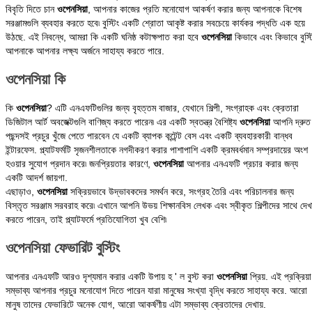
সরঞ্জামগুলি ব্যবহার করতে হবে৷ বুস্টিং একটি শ্রোতা আকৃষ্ট করার সবচেয়ে কার্যকর পদ্ধতি এক হয়ে
উঠছে. এই নিবন্ধে, আমরা কি একটি ঘনিষ্ঠ কটাক্ষপাত করা হবে
ওপেনসিয়া
কিভাবে এবং কিভাবে বুস্ট
আপনাকে আপনার লক্ষ্য অর্জনে সাহায্য করতে পারে.
ওপেনসিয়া কি
কি
ওপেনসিয়া
? এটি এনএফটিগুলির জন্য বৃহত্তম বাজার, যেখানে শিল্পী, সংগ্রাহক এবং ক্রেতারা
ডিজিটাল আর্ট অবজেক্টগুলি বাণিজ্য করতে পারেন৷ এর একটি স্বতন্ত্র বৈশিষ্ট্য
ওপেনসিয়া
আপনি দ্রুত
পছন্দসই প্রচুর খুঁজে পেতে পারবেন যে একটি ব্যাপক কন্টেন্ট বেস এবং একটি ব্যবহারকারী বান্ধব
ইন্টারফেস. প্ল্যাটফর্মটি সৃজনশীলতাকে নগদীকরণ করার পাশাপাশি একটি ক্রমবর্ধমান সম্প্রদায়ের অংশ
হওয়ার সুযোগ প্রদান করে৷ জনপ্রিয়তার কারণে,
ওপেনসিয়া
আপনার এনএফটি প্রচার করার জন্য
একটি আদর্শ জায়গা.
এছাড়াও,
ওপেনসিয়া
সক্রিয়ভাবে উদ্ভাবকদের সমর্থন করে, সংগ্রহ তৈরি এবং পরিচালনার জন্য
বিস্তৃত সরঞ্জাম সরবরাহ করে৷ এখানে আপনি উভয় শিক্ষানবিস লেখক এবং স্বীকৃত শিল্পীদের সাথে দেখ
করতে পারেন, তাই প্ল্যাটফর্মে প্রতিযোগিতা খুব বেশি৷
ওপেনসিয়া ফেভারিট বুস্টিং
আপনার এনএফটি আরও দৃশ্যমান করার একটি উপায় হ ' ল বুস্ট করা
ওপেনসিয়া
প্রিয়. এই প্রক্রিয়া
সম্ভাব্য আপনার প্রচুর মনোযোগ দিতে পারেন যারা মানুষের সংখ্যা বৃদ্ধি করতে সাহায্য করে. আরো
মানুষ তাদের ফেভারিটে অনেক যোগ, আরো আকর্ষণীয় এটা সম্ভাব্য ক্রেতাদের দেখায়.
ফেভারিটে যোগ করে, আপনি উচ্চ চাহিদার বিভ্রম তৈরি করেন, যা একটি প্রতিযোগিতামূলক বাজারে