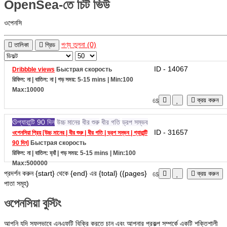
ওপেনসি
পণ্য তুলনা (0)
তালিকা
গ্রিড
ID - 14067
Dribbble views
Быстрая скорость
রিফিল: না | বাতিল: না | গড় সময়: 5-15 mins
| Min:100
Max:10000
ক্রয় করুন
6$
গ্যারান্টি 90 দিন
উচ্চ মানের
ধীর শুরু
ধীর গতি
ড্রপ সম্ভব
ID - 31657
ওপেনসিয়া প্রিয় [উচ্চ মানের | ধীর শুরু | ধীর গতি | ড্রপ সম্ভব | গ্যারান্টি
90 দিন]
Быстрая скорость
রিফিল: না | বাতিল: হ্যাঁ | গড় সময়: 5-15 mins
| Min:100
Max:500000
প্রদর্শন করুন {start} থেকে {end} এর {total} ({pages}
ক্রয় করুন
6$
পাতা সমূহ)
ওপেনসিয়া বুস্টিং
আপনি যদি সফলভাবে এনএফটি বিক্রি করতে চান এবং আপনার প্রকল্প সম্পর্কে একটি শক্তিশালী
বিবৃতি দিতে চান
ওপেনসিয়া
, আপনার কাজের প্রতি মনোযোগ আকর্ষণ করার জন্য আপনাকে বিশেষ