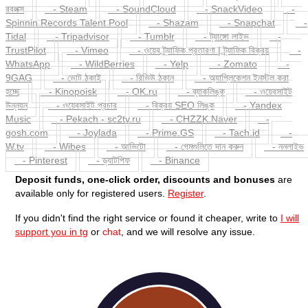
Spinnin Records Talent Pool
- Shazam
- Snapchat
-
Tidal
- Tripadvisor
- Tumblr
- ট্যাঙ্গো লাইভ
-
TrustPilot
- Vimeo
- ওয়েব ট্র্যাফিক প্রতারণা | ট্র্যাফিক বিক্রয়
-
WhatsApp
- WildBerries
- Yelp
- Zomato
-
9GAG
- ভোট ঠকাই
- রিভিউ ঠকান
- অ্যাপ্লিকেশন ইনস্টল করা
হচ্ছে
- Kinopoisk
- OK.ru
- ব্যাকলিঙ্ক
- ওয়েবসাইট
উন্নয়ন
- ওয়েবসাইট প্রচার
- বিক্রয় SEO লিঙ্ক
- Yandex
Music
- Pekach - sc2tv.ru
- CHZZK.Naver
-
gosh.com
- Joylada
- Prime.GS
- Tach.id
-
W.tv
- Wibes
- আভিটো
- গেমগুলিতে দান করুন
- ননলাইভ
- Pinterest
- ড্যাটপিফ
- Binance
Deposit funds, one-click order, discounts and bonuses
are
available only for registered users.
Register
.
If you didn't find the right service or found it cheaper, write to
I will
support you in tg
or
chat
, and we will resolve any issue.