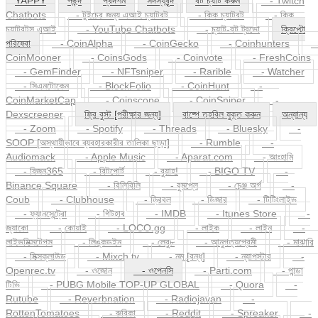
Chatbots
- টুইচের জন্য এআই চ্যাটবট
- কিক চ্যাটবট
- কিক
চ্যাটবটস এআই
- YouTube Chatbots
- চ্যাট-বট ট্রভো
ক্রিপ্টো
পরিষেবা
- CoinAlpha
- CoinGecko
- Coinhunters
CoinMooner
- CoinsGods
- Coinvote
- FreshCoins
- GemFinder
- NFTsniper
- Rarible
- Watcher
- সিএনটোকেন
- BlockFolio
- CoinHunt
-
CoinMarketCap
- Coinscope
- CoinSniper
-
Dexscreener
ফ্রি বুস্ট [পরীক্ষার জন্য]
বাষ্পে তহবিল যুক্ত করুন
অন্যান্য
- Zoom
- Spotify
- Threads
- Bluesky
-
SOOP [অস্থায়ীভাবে ব্যবহারকারীর তালিকা ছাড়া]
- Rumble
-
Audiomack
- Apple Music
- Aparat.com
- আংহামি
- বিজন365
- বিটপোর্ট
- বুয়াহ!
- BIGO TV
-
Binance Square
- বিলিবিলি
- বুমপ্লে
- চেঞ্জ অর্গ
-
Coub
- Clubhouse
- ড্রিবল
- ডিজার
- টিটিংলাইভ
- ফ্যানসেন্ট্রো
- গিটহাব
- IMDB
- Itunes Store
-
জ্যাকো
- কোয়াই
- LOCO.gg
- লাইক
- লাইন
-
লাইভমিক্সটেপস
- লিঙ্কডইন
- লেবু৮
- আনুগত্যপ্রেমী
- মাঝারি
- মিক্সক্লাউড
- Mixch.tv
- নুম [বন্ধ]
- ন্যাপস্টার
-
Openrec.tv
- ওজোন
- ওপেনসি
- Parti.com
- পান্ডা
টিভি
- PUBG Mobile TOP-UP GLOBAL
- Quora
-
Rutube
- Reverbnation
- Radiojavan
-
RottenTomatoes
- রুবিকা
- Reddit
- Spreaker
-
রবলক্স
- Steam
- SoundCloud
- SnackVideo
-