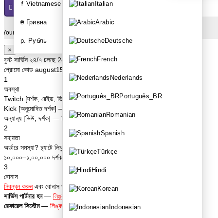
₫ Vietnamese dong
Italian
₴ Гривна
Arabic
Your shopping cart is empty!
×
р. Рубль
Deutsche
বুস্ট সার্ভিস ২৪/৭ চলছে 24/7
French
প্রোমো কোড
august15
— আগস্টের শেষ পর্যন্ত দর্শকদের উপর ১৩% ছাড়
1
Nederlands
অবস্থা
Twitch [দর্শক, রেইড, ভিউ] —
চলছে
Português_BR
Kick [অনুমোদিত দর্শক] —
চলছে
অন্যান্য [ভিউ, দর্শক] —
চলছে
Romanian
2
সহায়তা
Spanish
অর্ডারে সমস্যা? চ্যাটে লিখুন
১০,০০০–১,০০,০০০ দর্শক দরকার? অ্যাডমিনের টেলিগ্রাম —
@TiKey_K
Türkçe
3
বোনাস
Hindi
নিবন্ধন করুন
এবং বোনাস পান
সার্ভিস পার্টনার হন
—
লিঙ্ক
Korean
রেফারেল সিস্টেম
—
লিঙ্ক
Indonesian