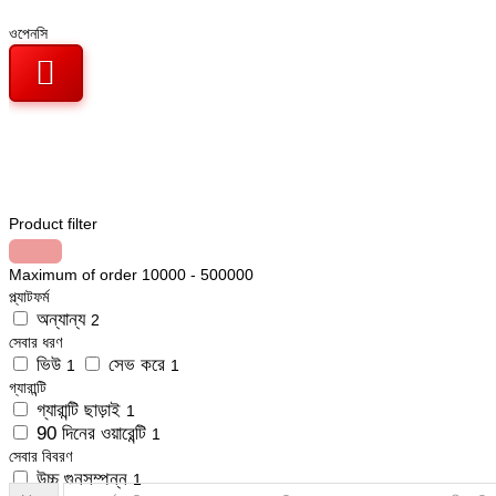
ওপেনসি
Product filter
Maximum of order
10000
-
500000
প্ল্যাটফর্ম
অন্যান্য
2
সেবার ধরণ
ভিউ
সেভ করে
1
1
গ্যারান্টি
গ্যারান্টি ছাড়াই
1
90 দিনের ওয়ারেন্টি
1
সেবার বিবরণ
উচ্চ গুনসম্পন্ন
1
টুইচ
- দর্শক [বিক্রয় 59% | সদর দপ্তর | বিশ্বের সবচেয়ে সস্তা | ব্যবহারকারী তালি