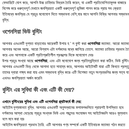
বিশেষ করে গুরুত্বপূর্ণ যেখানে জনপ্রিয়তা একটি গুরুত্বপূর্ণ ভূমিকা পালন করে৷ প্রায় সব ক্রেতা
ইতিমধ্যে জনপ্রিয় যে প্রচুর মনোযোগ দিতে সম্ভাবনা বেশি,যার মানে আপনি বিক্রি আপনার সম্ভাবন
বৃদ্ধি.
ওপেনসিয়া ভিউ বুস্টিং
আপনার এনএফটি দৃশ্যত বাড়ানোর আরেকটি উপায় হ ' ল বুস্ট করা
ওপেনসিয়া
মতামত. আরো মতাম
আপনার অনেক আছে, আরো বিশ্বাস এটা দর্শকদের মধ্যে জাগিয়ে তোলে. মতামত চাহিদার প্রভাব তৈ
করে এবং আপনাকে একটি প্রতিশ্রুতিশীল প্রকল্পের দিকে মনোযোগ দেয়৷
উপর প্রচুর সংখ্যা আছে
ওপেনসিয়া
, এবং এটা মনোযোগ জন্য প্রতিদ্বন্দ্বিতা করা কঠিন. ভিউ বুস্টিং
আপনার এনএফটি ভিড় থেকে আলাদা হতে সাহায্য করে, আপনার আইটেমটি যারা এটি কিনতে প্রস্ত
তাদের দ্বারা লক্ষ্য করা যায় এমন সম্ভাবনা বৃদ্ধি করে৷ এটি বিশেষত নতুন সংগ্রহগুলির জন্য সত্য যা
এখনও জনপ্রিয়তা অর্জন করেনি
বুস্টিং এর সুবিধা কী এবং এটি কী দেয়?
এখানে বুস্টিংয়ের সুবিধা এবং এটি ওপেনসিয়া প্ল্যাটফর্মে কী দেয়:
আইটেম দৃশ্যমানতা বৃদ্ধি. আপনার এনএফটি অনুসন্ধানের ফলাফলগুলিতে প্রায়শই উপস্থিত হবে
দর্শকদের আস্থা বেড়েছে প্রচুর সংখ্যক ভিউ এবং পছন্দের সংযোজন সহ আইটেমগুলি আরও মূল্যবান
বলে মনে করা হয়৷
আইটেম জনপ্রিয়তা প্রভাব তৈরি. এটি আপনার পণ্য সম্পর্কে একটি ইতিবাচক মতামত গঠন করতে
সাহায্য করে৷