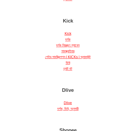
Kick
Kick
দর্শক
দর্শক নিয়ন্ত্রণ প্যানেল
সাবস্ক্রাইবার
পেইড সাবস্ক্রিপশন | KICKs | অ্যাকাউন্ট
ভিউ
চ্যাট বট
Dlive
Dlive
দর্শক, ভিউ, অনুসারী
Shopee