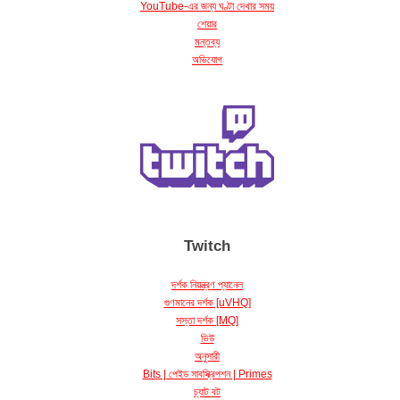
শেয়ার
মন্তব্য
অভিযোগ
Twitch
দর্শক নিয়ন্ত্রণ প্যানেল
গুণমানের দর্শক [uVHQ]
সস্তা দর্শক [MQ]
ভিউ
অনুসারী
Bits | পেইড সাবস্ক্রিপশন | Primes
চ্যাট বট
চ্যাটে লাইভ যোগাযোগ