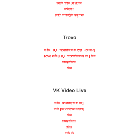
অভিযোগ
চ্যাটে অ্যাকাউন্ট অনুমোদন
Trovo
দর্শক [HQ | অথোরাইজেশন ছাড়া | ধরে রাখা]
Trovo দর্শক [HQ | অথোরাইজেশন সহ | ভিউ]
সাবস্ক্রাইবার
ভিউ
VK Video Live
দর্শক [অথোরাইজেশন সহ]
দর্শক [অথোরাইজেশন ছাড়া]
ভিউ
সাবস্ক্রাইবার
লাইক
চ্যাট বট