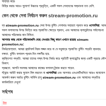
বিক্রি করার আরও সুযোগ! উচ্চতর প্রবৃত্তি, একটি সফল লেনদেনের সম্ভাবনা তত বেশি.
কেন থেকে সেবা নির্বাচন করুন stream-promotion.ru
দ্য
stream-promotion.ru
সেবা উপর বুস্টিং পেশাদার সহায়তা প্রদান করে
ওপেনসিয়া
. আম
সফল ফলাফলের উপর ভিত্তি করে প্রমাণিত ক্ষেত্রে প্রদান, এবং আমাদের ক্লায়েন্টদের পর্যালোচনা
আমাদের পরিষেবার মান নিশ্চিত.
আপনার কাছ থেকে পরিষেবাগুলি বেছে নেওয়ার কিছু কারণ এখানে রয়েছে stream-
promotion.ru:
নির্ভরযোগ্যতা. আমরা প্ল্যাটফর্ম নিয়ম লঙ্ঘন করে না যে শুধুমাত্র প্রমাণিত বুস্টিং পদ্ধতি ব্যবহার.
দক্ষতা. বুস্টিং ফলাফল প্রথম দিন লক্ষণীয় হয়ে.
ব্যক্তিগত পদ্ধতি. আমরা তাদের লক্ষ্য উপর নির্ভর করে প্রতিটি ক্লায়েন্টের জন্য একটি প্রচার কৌ
বিকাশ.
স্বচ্ছতা. আপনি সবসময় আমাদের কাজের ফলাফল ট্র্যাক করতে পারেন.
স্ট্যান্ড আউট করার সুযোগ মিস করবেন না
ওপেনসিয়া
এবং আপনার এনএফটিগুলিতে আরও মনোযোগ
আকর্ষণ করুন অর্ডার বুস্টিং সার্ভিস চালু
stream-promotion.ru
এবং আমাদের পদ্ধতির
কার্যকারিতা দেখুন!
সর্বশেষ
কিক
চ্যানেল ব্র্যান্ডিং · অবতার · অফলাইন ব্যানার · চ্যানেল হেডার · ওভারলে বোতাম