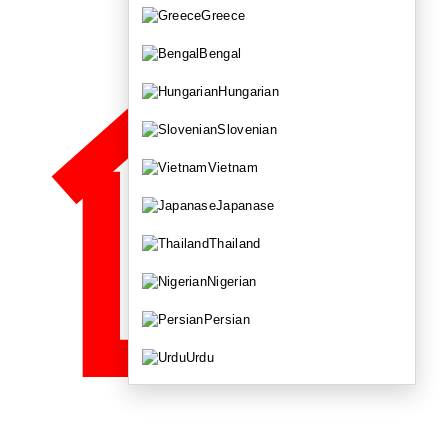
Greece
Bengal
Hungarian
Slovenian
Vietnam
Japanase
Thailand
Nigerian
Persian
Urdu