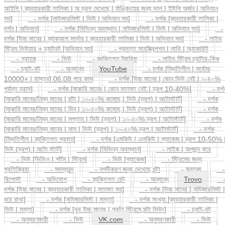
সহ]
- দর্শক [নাউজারলিস্ট | ভিউ | অভিযান সহ]
- দর্শক [ব্যবহারকারী তালিকা |
দর্শন | অভিযান]
- দর্শক [বিভিন্ন অবস্থান | নাউজারলিস্ট | ভিউ | অভিযান সহ]
-
দর্শক [উচ্চ মানের | ব্যাকআপ সার্ভার | ব্যবহারকারী তালিকা | ভিউ | অভিযান সহ]
- লাইভ
স্ট্রিম ভিউয়ার + চ্যাটবট [অভিযান সহ]
- প্রদত্ত সাবস্ক্রিপশন | লাথি | অ্যাকাউন্ট
- গ্রাহক
- ভিউ
- ব্যক্তিগত ট্যারিফ
- লাইভ স্ট্রিম চ্যাটার-কিক
- চ্যাট-বট
- অন্যান্য
YouTube
- দর্শক [স্থিতিশীল | সর্বোচ্চ
10000+ | বাস্তব] 06.08 পরে কাজ
- দর্শক [উচ্চ মানের | কোন ভিউ নেই | ০-৪০%
পর্যন্ত হ্রাস]
- দর্শক [মাঝারি মানের | কোন মতামত নেই | ড্রপ 10-40%]
- দর্শ
[মাঝারি মানের/নিম্ন মানের | ঘন্টা | ১০-৫০% কমেছে | ভিউ (ড্রপ) | অটোস্টার্ট]
- দর্শক
[মাঝারি মানের/নিম্ন মানের | দিন | ১০-৫০% কমেছে | ভিউ (ড্রপ) | অটোস্টার্ট]
- দর্শক
[মাঝারি মানের/নিম্ন মানের | সপ্তাহ | ভিউ (ড্রপ) | ১০-৫০% ড্রপ | অটোস্টার্ট]
- দর্শক
[মাঝারি মানের/নিম্ন মানের | মাস | ভিউ (ড্রপ) | ১০-৫০% ড্রপ | অটোস্টার্ট]
- দর্শক
[স্থিতিশীল | ব্যক্তিগত প্রবাহ]
- দর্শক [এমকিউ / এলকিউ | প্যাকেজ | ড্রপ 10-50% 
ভিউ (ড্রপ) | অটো স্টার্ট]
- দর্শক [বিভিন্ন অবস্থান]
- লাইক | অপছন্দ করে
- ভিউ [ভিডিও | শর্টস | স্ট্রিম]
- ভিউ [প্যাকেজ]
- স্ট্রিমের জন্য
প্রতিক্রিয়া
- সদস্যবৃন্দ
- নগদীকরণ জন্য দেখেছে ঘন্টা
- মন্তব্য
-
রিপোস্ট
- অভিযোগ
- ব্যক্তিগত রেট
- অন্যান্য
Trovo
দর্শক [উচ্চ মানের | ব্যবহারকারী তালিকা | মতামত সহ]
- দর্শক [উচ্চ মানের | নাউজারলিস্ট |
ধরে রাখা]
- দর্শক [নাউজারলিস্ট | সস্তা]
- দর্শক সংখ্যা [ব্যবহারকারী তালিকা |
ভিউ | সস্তা]
- দর্শক [খুব উচ্চ মানের | প্রতি স্ট্রিমে ঘন্টা ভিউং]
- চ্যাট-বট
- অনুসরণকারী
- ভিউ
VK.com
- অনুসরণকারী
- ভিউ
- পছন্দ
- মন্তব্য
- শ্রবণ
- রিপোস্ট
- গণ প্রতিবেদন