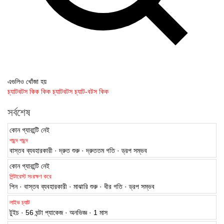
এগুলিও খোঁজা হয়
চ্যাটবটস কিক
কিক চ্যাটবটস
চ্যাট-বটস কিক
সর্বশেষ
কোন গ্যারান্টি নেই
পছন্দ পছন্দ
বাস্তব ব্যবহারকারী · দ্রুত শুরু · দ্রুততম গতি · ড্রপ সম্ভব
কোন গ্যারান্টি নেই
পিন্টারেস্ট সংরক্ষণ করে
পিন · বাস্তব ব্যবহারকারী · মাঝারি শুরু · ধীর গতি · ড্রপ সম্ভব
লাইভ চ্যাট
টুইচ · 56 ঘন্টা প্যাকেজ · অনভিজ্ঞ · 1 মাস