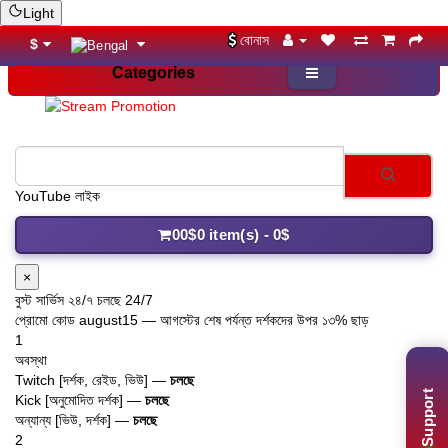
Light
বোনাস
$
Categories
YouTube লাইক
0
0$
0 item(s) - 0$
×
বুস্ট সার্ভিস ২৪/৭ চলছে 24/7
প্রোমো কোড
august15
— আগস্টের শেষ পর্যন্ত দর্শকদের উপর ১৩% ছাড়
1
অবস্থা
Twitch [দর্শক, রেইড, ভিউ] —
চলছে
Support
Kick [অনুমোদিত দর্শক] —
চলছে
অন্যান্য [ভিউ, দর্শক] —
চলছে
2