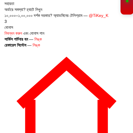
সহায়তা
অর্ডারে সমস্যা? চ্যাটে লিখুন
১০,০০০–১,০০,০০০ দর্শক দরকার? অ্যাডমিনের টেলিগ্রাম —
@TiKey_K
3
বোনাস
নিবন্ধন করুন
এবং বোনাস পান
সার্ভিস পার্টনার হন
—
লিঙ্ক
রেফারেল সিস্টেম
—
লিঙ্ক