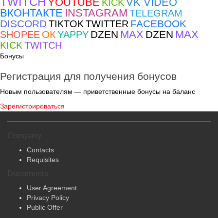
TWITCH
YOUTUBE
VK VIDEO
KICK
ВКОНТАКТЕ
INSTAGRAM
TELEGRAM
DISCORD
FACEBOOK
TIKTOK
TWITTER
MAX
MAX
ОК
DZEN
DZEN
SHOPEE
YAPPY
KICK
TWITCH
Бонусы
Регистрация для получения бонусов
Новым пользователям — приветственные бонусы на баланс
Зарегистрироваться
Company
Contacts
Requisites
Documents
User Agreement
Privacy Policy
Public Offer