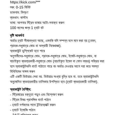
https://kick.com/***
শুরু: 0-15 মিনিট
ডাকনাম: মিশ্রণ
ব্যবধান: কাস্টম
ভাষা: আপনার স্ট্রিম ভাষায় অটো-সনাক্ত করুন
100 মাসের জন্য 1 চ্যাট বট
দৃষ্টি আকর্ষণ!
অর্ডার চ্যাট সীমাবদ্ধতা আছে, এমনকি যদি সম্পন্ন বলে মনে করা হয় (যেমন,
গ্রাহক-শুধুমাত্র মোড বা অস্থায়ী নিষেধাজ্ঞা).
অ্যাকাউন্ট ডুপ্লিকেট হতে পারে
অনুগামীদের-শুধুমাত্র মোড, গ্রাহক-শুধুমাত্র মোড, ইমোট-শুধুমাত্র মোড, বা
যাচাইকৃত ব্যবহারকারী-শুধুমাত্র মোড (যাচাইকৃত ইমেল বা ফোন নম্বর) সক্রিয় করা
হলে অ্যাকাউন্টগুলি বার্তা পাঠাতে পারে না৷ অর্ডার দেওয়ার আগে দয়া করে সমস্ত
বিধিনিষেধ অক্ষম করুন
এটি একটি ভিউয়ার সেবা নয়. ভিউয়ার সংখ্যা বৃদ্ধি হবে না. তবে অ্যাকাউন্টগুলি
অনুমোদিত ব্যবহারকারীর তালিকায় উপস্থিত হবে (চ্যাট ব্যবহারকারী তালিকা).
অ্যাকাউন্ট বৈশিষ্ট্য:
- স্ট্রিমারের বক্তৃতা পড়ুন এবং বিশ্লেষণ করুন
- স্ট্রিম বিষয় প্রাসঙ্গিক বার্তা পাঠান
- চ্যাটে দর্শকদের সাথে ইন্টারঅ্যাক্ট করুন
- চ্যাটে ইমোজি পাঠান