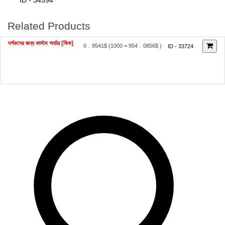
ID - 34594
Related Products
দর্শকদের জন্য কাস্টম অর্ডার [কিক]
0﹒9541$
(1000 = 954﹒0856$ )
ID - 33724