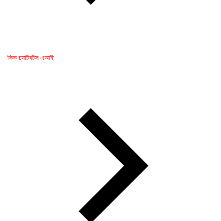
কিক চ্যাটবটস এআই