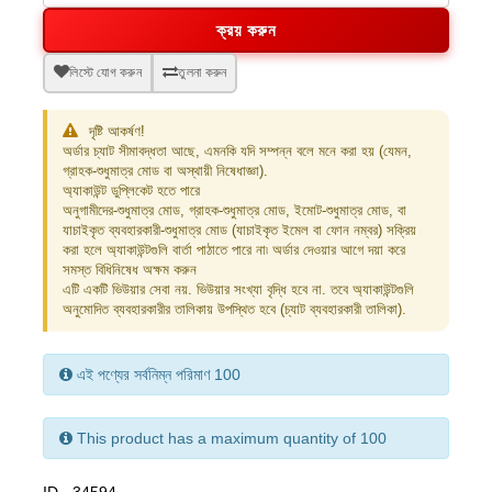
ক্রয় করুন
লিস্টে যোগ করুন
তুলনা করুন
দৃষ্টি আকর্ষণ!
অর্ডার চ্যাট সীমাবদ্ধতা আছে, এমনকি যদি সম্পন্ন বলে মনে করা হয় (যেমন,
গ্রাহক-শুধুমাত্র মোড বা অস্থায়ী নিষেধাজ্ঞা).
অ্যাকাউন্ট ডুপ্লিকেট হতে পারে
অনুগামীদের-শুধুমাত্র মোড, গ্রাহক-শুধুমাত্র মোড, ইমোট-শুধুমাত্র মোড, বা
যাচাইকৃত ব্যবহারকারী-শুধুমাত্র মোড (যাচাইকৃত ইমেল বা ফোন নম্বর) সক্রিয়
করা হলে অ্যাকাউন্টগুলি বার্তা পাঠাতে পারে না৷ অর্ডার দেওয়ার আগে দয়া করে
সমস্ত বিধিনিষেধ অক্ষম করুন
এটি একটি ভিউয়ার সেবা নয়. ভিউয়ার সংখ্যা বৃদ্ধি হবে না. তবে অ্যাকাউন্টগুলি
অনুমোদিত ব্যবহারকারীর তালিকায় উপস্থিত হবে (চ্যাট ব্যবহারকারী তালিকা).
এই পণ্যের সর্বনিম্ন পরিমাণ 100
This product has a maximum quantity of 100