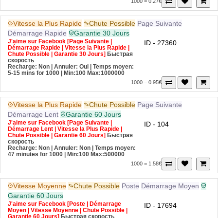
Vitesse la Plus Rapide
Chute Possible
Page Suivante
Démarrage Rapide
Garantie 30 Jours
J'aime sur Facebook [Page Suivante |
ID - 27360
Démarrage Rapide | Vitesse la Plus Rapide |
Chute Possible | Garantie 30 Jours]
Быстрая
скорость
Recharge: Non | Annuler: Oui | Temps moyen:
5-15 mins for 1000
| Min:100 Max:1000000
1000 = 0.95€
Vitesse la Plus Rapide
Chute Possible
Page Suivante
Démarrage Lent
Garantie 60 Jours
J'aime sur Facebook [Page Suivante |
ID - 104
Démarrage Lent | Vitesse la Plus Rapide |
Chute Possible | Garantie 60 Jours]
Быстрая
скорость
Recharge: Non | Annuler: Non | Temps moyen:
47 minutes for 1000
| Min:100 Max:500000
1000 = 1.58€
Vitesse Moyenne
Chute Possible
Poste
Démarrage Moyen
Garantie 60 Jours
J'aime sur Facebook [Poste | Démarrage
ID - 17694
Moyen | Vitesse Moyenne | Chute Possible |
Garantie 60 Jours]
Быстрая скорость
Recharge: Non | Annuler: Non | Temps moyen: