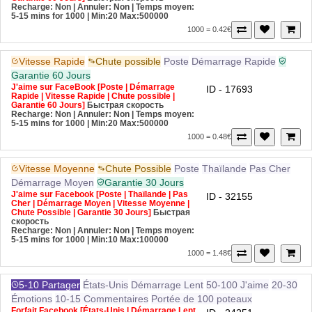
5-15 mins for 1000
| Min:20 Max:500000
1000 = 0.42€
Vitesse Rapide
Chute possible
Poste
Démarrage Rapide
Garantie 60 Jours
J'aime sur FaceBook [Poste | Démarrage
ID - 17693
Rapide | Vitesse Rapide | Chute possible |
Garantie 60 Jours]
Быстрая скорость
Recharge: Non | Annuler: Non | Temps moyen:
5-15 mins for 1000
| Min:20 Max:500000
1000 = 0.48€
Vitesse Moyenne
Chute Possible
Poste
Thaïlande
Pas Cher
Démarrage Moyen
Garantie 30 Jours
J'aime sur Facebook [Poste | Thaïlande | Pas
ID - 32155
Cher | Démarrage Moyen | Vitesse Moyenne |
Chute Possible | Garantie 30 Jours]
Быстрая
скорость
Recharge: Non | Annuler: Non | Temps moyen:
5-15 mins for 1000
| Min:10 Max:100000
1000 = 1.48€
5-10 Partager
États-Unis
Démarrage Lent
50-100 J'aime
20-30
Émotions
10-15 Commentaires
Portée de 100 poteaux
Forfait Facebook [États-Unis | Démarrage Lent
ID - 24251
| 50-100 J'aime | 20-30 Émotions | 5-10