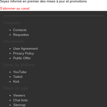
S'abonner au canal
Company
Contacts
Requisites
Documents
User Agreement
Privacy Policy
Public Offer
Boost by platform
YouTube
Twitch
Kick
Boost by type
Viewers
Chat bots
Sitemap