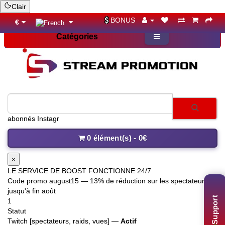
Clair
BONUS
€
Catégories
0 élément(s) - 0€
×
LE SERVICE DE BOOST FONCTIONNE 24/7
Code promo
august15
— 13% de réduction sur les spectateurs
jusqu'à fin août
1
Support
Statut
Twitch [spectateurs, raids, vues] —
Actif
Kick [spectateurs autorisés] —
Actif