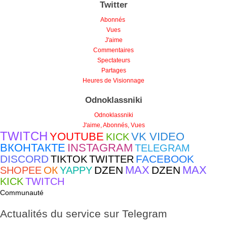
Abonnés
Vues
J'aime
Commentaires
Spectateurs
Partages
Heures de Visionnage
Odnoklassniki
Odnoklassniki
J'aime, Abonnés, Vues
TWITCH
YOUTUBE
VK VIDEO
KICK
ВКОНТАКТЕ
INSTAGRAM
TELEGRAM
DISCORD
FACEBOOK
TIKTOK
TWITTER
MAX
MAX
ОК
DZEN
DZEN
SHOPEE
YAPPY
KICK
TWITCH
Communauté
Actualités du service sur Telegram
Soyez informé en premier des mises à jour et promotions