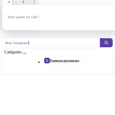
₫
Vietnamese
dong
₴ Гривна
Votre panier est vide !
р. Рубль
lik
Catégories
Panneau spectateurs