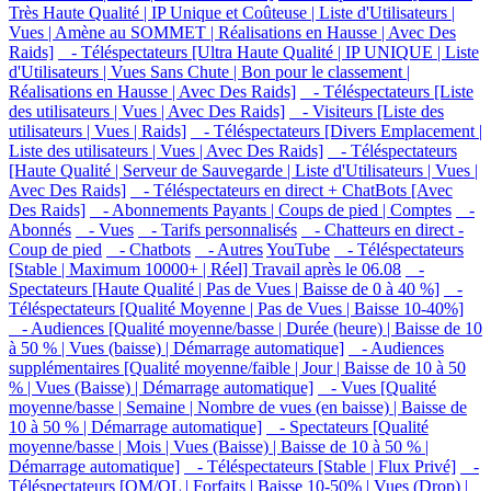
Très Haute Qualité | IP Unique et Coûteuse | Liste d'Utilisateurs |
Vues | Amène au SOMMET | Réalisations en Hausse | Avec Des
Raids]
- Téléspectateurs [Ultra Haute Qualité | IP UNIQUE | Liste
d'Utilisateurs | Vues Sans Chute | Bon pour le classement |
Réalisations en Hausse | Avec Des Raids]
- Téléspectateurs [Liste
des utilisateurs | Vues | Avec Des Raids]
- Visiteurs [Liste des
utilisateurs | Vues | Raids]
- Téléspectateurs [Divers Emplacement |
Liste des utilisateurs | Vues | Avec Des Raids]
- Téléspectateurs
[Haute Qualité | Serveur de Sauvegarde | Liste d'Utilisateurs | Vues |
Avec Des Raids]
- Téléspectateurs en direct + ChatBots [Avec
Des Raids]
- Abonnements Payants | Coups de pied | Comptes
-
Abonnés
- Vues
- Tarifs personnalisés
- Chatteurs en direct -
Coup de pied
- Chatbots
- Autres
YouTube
- Téléspectateurs
[Stable | Maximum 10000+ | Réel] Travail après le 06.08
-
Spectateurs [Haute Qualité | Pas de Vues | Baisse de 0 à 40 %]
-
Téléspectateurs [Qualité Moyenne | Pas de Vues | Baisse 10-40%]
- Audiences [Qualité moyenne/basse | Durée (heure) | Baisse de 10
à 50 % | Vues (baisse) | Démarrage automatique]
- Audiences
supplémentaires [Qualité moyenne/faible | Jour | Baisse de 10 à 50
% | Vues (Baisse) | Démarrage automatique]
- Vues [Qualité
moyenne/basse | Semaine | Nombre de vues (en baisse) | Baisse de
10 à 50 % | Démarrage automatique]
- Spectateurs [Qualité
moyenne/basse | Mois | Vues (Baisse) | Baisse de 10 à 50 % |
Démarrage automatique]
- Téléspectateurs [Stable | Flux Privé]
-
Téléspectateurs [QM/QL | Forfaits | Baisse 10-50% | Vues (Drop) |