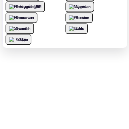
Português_BR
Nigerian
Romanian
Persian
Spanish
Urdu
Türkçe