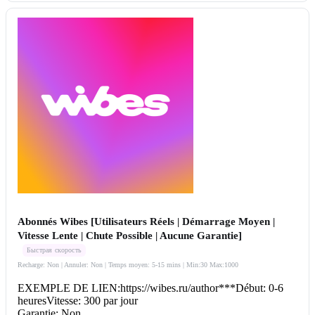
Abonnés Wibes [Utilisateurs Réels | Démarrage Moyen |
Vitesse Lente | Chute Possible | Aucune Garantie]
Быстрая скорость
Recharge: Non | Annuler: Non | Temps moyen: 5-15 mins
| Min:30 Max:1000
EXEMPLE DE LIEN:https://wibes.ru/author***Début: 0-6
heuresVitesse: 300 par jour
Garantie: Non