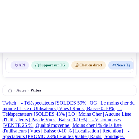
API
Support sur TG
Chat en direct
News Tg
Autre
Wibes
Twitch
- Téléspectateurs [SOLDES 59% | QG | Le moins cher du
monde | Liste d'Utilisateurs | Vues | Raids | Baisse 0-10%]
-
Téléspectateurs [SOLDES 43% | LQ | Moins Cher | Aucune Liste
d'Utilisateurs | Pas de Vues | Baisse 0-10%]
- Visionneuses
[VENTE 25 % | Qualité moyenne | Moins cher | % de la liste
d'utilisateurs | Vues | Baisse 0-10 % | Localisation | Rétention]
-
Spectateurs [PROMO 23% | Haute Qualité | Raids | Sondages |