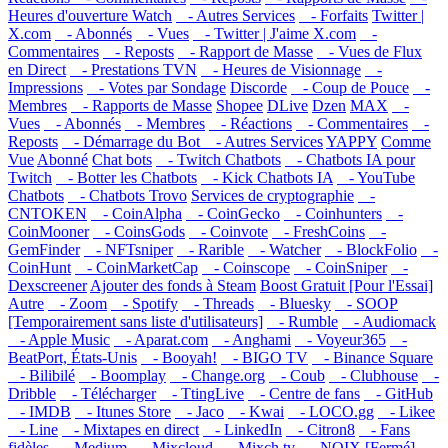
Heures d'ouverture Watch
- Autres Services
- Forfaits
Twitter |
X.com
- Abonnés
- Vues
- Twitter | J'aime X.com
-
Commentaires
- Reposts
- Rapport de Masse
- Vues de Flux
en Direct
- Prestations TVN
- Heures de Visionnage
-
Impressions
- Votes par Sondage
Discorde
- Coup de Pouce
-
Membres
- Rapports de Masse
Shopee
DLive
Dzen
MAX
-
Vues
- Abonnés
- Membres
- Réactions
- Commentaires
-
Reposts
- Démarrage du Bot
- Autres Services
YAPPY
Comme
Vue
Abonné
Chat bots
- Twitch Chatbots
- Chatbots IA pour
Twitch
- Botter les Chatbots
- Kick Chatbots IA
- YouTube
Chatbots
- Chatbots Trovo
Services de cryptographie
-
CNTOKEN
- CoinAlpha
- CoinGecko
- Coinhunters
-
CoinMooner
- CoinsGods
- Coinvote
- FreshCoins
-
GemFinder
- NFTsniper
- Rarible
- Watcher
- BlockFolio
-
CoinHunt
- CoinMarketCap
- Coinscope
- CoinSniper
-
Dexscreener
Ajouter des fonds à Steam
Boost Gratuit [Pour l'Essai]
Autre
- Zoom
- Spotify
- Threads
- Bluesky
- SOOP
[Temporairement sans liste d'utilisateurs]
- Rumble
- Audiomack
- Apple Music
- Aparat.com
- Anghami
- Voyeur365
-
BeatPort, États-Unis
- Booyah!
- BIGO TV
- Binance Square
- Bilibilé
- Boomplay
- Change.org
- Coub
- Clubhouse
-
Dribble
- Télécharger
- TtingLive
- Centre de fans
- GitHub
- IMDB
- Itunes Store
- Jaco
- Kwai
- LOCO.gg
- Likee
- Line
- Mixtapes en direct
- LinkedIn
- Citron8
- Fans
fidèles
- Medium
- Mixcloud
- Mixch.tv
- NOIX [Fermé]
-