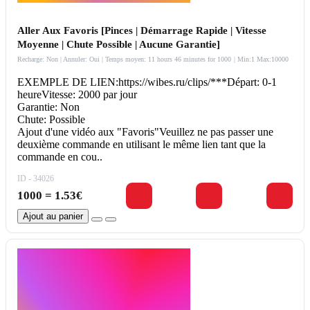
Aller Aux Favoris [Pinces | Démarrage Rapide | Vitesse
Moyenne | Chute Possible | Aucune Garantie]
Recharge: Non | Annuler: Oui | Temps moyen: 11 hours 46 minutes for 1000
| Min:1 Max:10000
EXEMPLE DE LIEN:https://wibes.ru/clips/***Départ: 0-1
heureVitesse: 2000 par jour
Garantie: Non
Chute: Possible
Ajout d'une vidéo aux "Favoris"Veuillez ne pas passer une
deuxième commande en utilisant le même lien tant que la
commande en cou..
ID - 34026
1000 = 1.53€
Ajout au panier