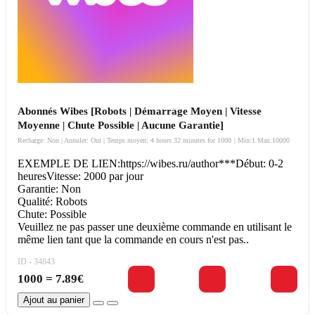
Abonnés Wibes [Robots | Démarrage Moyen | Vitesse
Moyenne | Chute Possible | Aucune Garantie]
Recharge: Non | Annuler: Oui | Temps moyen: 4 hours 32 minutes for 1000
| Min:1 Max:10000
EXEMPLE DE LIEN:https://wibes.ru/author***Début: 0-2
heuresVitesse: 2000 par jour
Garantie: Non
Qualité: Robots
Chute: Possible
Veuillez ne pas passer une deuxième commande en utilisant le
même lien tant que la commande en cours n'est pas..
ID - 34843
1000 = 7.89€
Ajout au panier