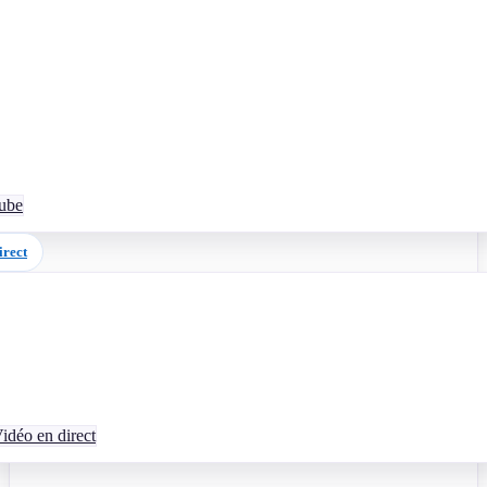
Tube
irect
idéo en direct