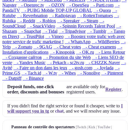
Napster
- Openrec.tv
- OZON
- OpenSea
- Parti.com
-
PandaTV
- PUBG Mobile TOP-UP GLOBAL
- Quora
-
Rutube
- Reverbnation
- Radiojavan
- RottenTomatoes
-
Rubika
- Reddit
- Roblox
- Spreaker
- Steam
-
SoundCloud
- SnackVideo
- Spinnin Records Talent Pool
-
Shazam
- Snapchat
- Tidal
- Tripadvisor
- Tumblr
- Tango
en Direct
- TrustPilot
- Vimeo
- Boostez votre trafic web avec
notre service de trafic marketing !
- WhatsApp
- WildBerries
-
Yelp
- Zomato
- 9GAG
- Cheat votes
- Cheat examens
-
Installation d'applications
- Kinopoisk
- OK.ru
- Liens Retour
- Создание сайтов
- Promotion du site Web
- Liens SEO de
vente
- Yandex Music
- Pekach - sc2tv.ru
- CHZZK.Naver
-
Avité
- Faire un don dans les jeux
- gosh.com
- Joylada
-
Prime.GS
- Tach.id
- W.tv
- Wibes
- Nonolive
- Pinterest
- Datpiff
- Binance
Deposit funds, one-click
are available only for
Register
.
order, discounts and bonuses
registered users.
If you didn't find the right service or found it cheaper, write to
I
will support you in tg
or
chat
, and we will resolve any issue.
Panneau de contrôle des spectateurs
[Twitch | Kick | YouTube |