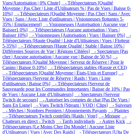
Vues/Autorisation | 0% Chute]
- Téléspectateurs [Qualité
Moyenne | Pas Cher | Liste d'Utilisateurs % | Pas de Vues | Baisse 0-
10%]
- Téléspectateurs [Qualité Moyenne | Pas Cher | Sans / Avec
Vues | Sans / Avec Liste d'utilisateurs | Visionneuses flottantes 5-
35% | Emplacement]
- Visionneuses [Autorisation | Aucune vue |
Baisser1 0%]
- Téléspectateurs [Aucune autorisation | Vues |
Baisser 10%]
- Visionneuses [Autorisation | Vues | Baisser 0%]
-
Téléspectateurs [Haute Qualité | Liste d'Utilisateurs | Vues | Flotteur
5-35%]
- Téléspectateurs [Haute Qualité | Stable | Baisse 10% |
Différentes Sources de Vue | Régions Ciblées]
- Spectateurs [Pas
cher | Aucune autorisation | Aucune vue | Baisse de 50 %]
-
Téléspectateurs [Qualité Moyenne | Serveur de Réserve | Pour le
Casino | Baisse 0-10%]
- Téléspectateurs stables (Russie et CEI)
- Téléspectateurs [Qualité Moyenne | États-Unis et Europe]
-
Téléspectateurs [Serveur de Réserve | Raids | Vues / Liste
d'utilisateurs | Baisse 0%]
- Téléspectateurs [Serveur de
Sauvegarde pour les Commandes Importantes | Baisse de 10% | Pas
de Vues | Aucune Liste d'Utilisateurs]
- Spectateurs [Serveur
Twitch de secours]
- Autoriser les comptes de chat [Pas De Vues |
Sans En Ligne]
- Vues Twitch [Stream | VOD | Clips]
- Suiveurs
- Mèches | Nombres Premiers | Abonnements Payants
- Plaintes
- Téléspectateurs Twitch contrôlés [Raids | Vote]
- Mixtape
-
Chatteurs en direct - Twitch
- Tarifs individuels
- Autres
Kick
-
Téléspectateurs [Le Moins Cher Du Monde! | Aucune Liste
d'Utilisateurs | Vues | Avec Des Raids]
- Téléspectateurs [Ulta De