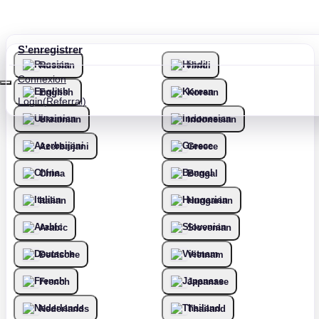
S’enregistrer
Russian
Hindi
Connexion
English
Korean
Login(Referral)
Ukrainian
Indonesian
Azerbaijani
Greece
China
Bengal
Italian
Hungarian
Arabic
Slovenian
Deutsche
Vietnam
French
Japanase
Nederlands
Thailand