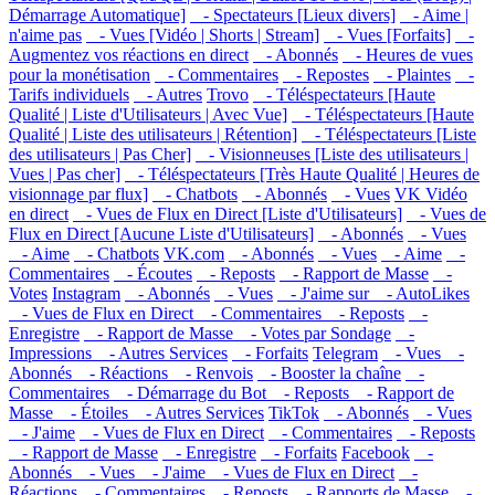
Démarrage Automatique]
- Spectateurs [Lieux divers]
- Aime |
n'aime pas
- Vues [Vidéo | Shorts | Stream]
- Vues [Forfaits]
-
Augmentez vos réactions en direct
- Abonnés
- Heures de vues
pour la monétisation
- Commentaires
- Repostes
- Plaintes
-
Tarifs individuels
- Autres
Trovo
- Téléspectateurs [Haute
Qualité | Liste d'Utilisateurs | Avec Vue]
- Téléspectateurs [Haute
Qualité | Liste des utilisateurs | Rétention]
- Téléspectateurs [Liste
des utilisateurs | Pas Cher]
- Visionneuses [Liste des utilisateurs |
Vues | Pas cher]
- Téléspectateurs [Très Haute Qualité | Heures de
visionnage par flux]
- Chatbots
- Abonnés
- Vues
VK Vidéo
en direct
- Vues de Flux en Direct [Liste d'Utilisateurs]
- Vues de
Flux en Direct [Aucune Liste d'Utilisateurs]
- Abonnés
- Vues
- Aime
- Chatbots
VK.com
- Abonnés
- Vues
- Aime
-
Commentaires
- Écoutes
- Reposts
- Rapport de Masse
-
Votes
Instagram
- Abonnés
- Vues
- J'aime sur
- AutoLikes
- Vues de Flux en Direct
- Commentaires
- Reposts
-
Enregistre
- Rapport de Masse
- Votes par Sondage
-
Impressions
- Autres Services
- Forfaits
Telegram
- Vues
-
Abonnés
- Réactions
- Renvois
- Booster la chaîne
-
Commentaires
- Démarrage du Bot
- Reposts
- Rapport de
Masse
- Étoiles
- Autres Services
TikTok
- Abonnés
- Vues
- J'aime
- Vues de Flux en Direct
- Commentaires
- Reposts
- Rapport de Masse
- Enregistre
- Forfaits
Facebook
-
Abonnés
- Vues
- J'aime
- Vues de Flux en Direct
-
Réactions
- Commentaires
- Reposts
- Rapports de Masse
-