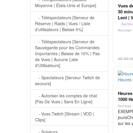
Moyenne | États-Unis et Europe]
Vues d
30 minu
Lent | 
- Téléspectateurs [Serveur de
Réserve | Raids | Vues / Liste
Быстра
d'utilisateurs | Baisse 0%]
Recharge: 
- Téléspectateurs [Serveur de
Sauvegarde pour les Commandes
Importantes | Baisse de 10% | Pas
de Vues | Aucune Liste
d'Utilisateurs]
- Spectateurs [Serveur Twitch de
secours]
Heures 
- Autoriser les comptes de chat
1000 He
[Pas De Vues | Sans En Ligne]
Recharge: 
EXEMPLE
- Vues Twitch [Stream | VOD |
joursCh
Clips]
sur les v
- Suiveurs