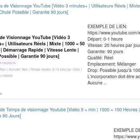
EXEMPLE DE LIEN:
https://www.youtube.com/
de Visionnage YouTube [Vidéo 3
Départ: 0-1 heure
+ | Utilisateurs Réels | Mixte | 1000 = 50
Vitesse: 20 heures par jou
| Démarrage Rapide | Vitesse Lente |
Garantie: 90 jours
ossible | Garantie 90 jours]
Qualité: Réel
я скорость
Emplacement: Mélanger
Drop: Possible jusqu'à 10
Non | Annuler: Non | Temps moyen: 5-15 mins for 1000
|
L'incorporation doit être a
x:100000
Aucune ..
EXEMPLE DE
https://www.