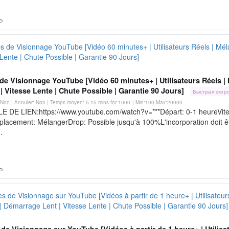
e Visionnage YouTube [Vidéo 60 minutes+ | Utilisateurs Réels |
| Vitesse Lente | Chute Possible | Garantie 90 Jours]
Быстрая скор
Non | Annuler: Non | Temps moyen: 5-15 mins for 1000
| Min:100 Max:20000
 DE LIEN:https://www.youtube.com/watch?v=***Départ: 0-1 heureVitess
lacement: MélangerDrop: Possible jusqu'à 100%L'incorporation doit êt
.