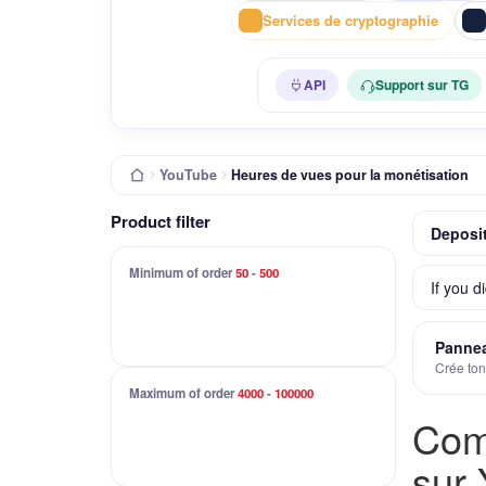
Services de cryptographie
API
Support sur TG
YouTube
Heures de vues pour la monétisation
Product filter
Deposit
Minimum of order
50
-
500
If you d
Pannea
Crée ton
Maximum of order
4000
-
100000
Com
sur