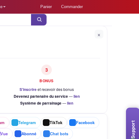
te
Panier
Commander
×
3
BONUS
S'inscrire
et recevoir des bonus
Devenez partenaire du service
—
lien
Système de parrainage
—
lien
ram
Telegram
TikTok
Facebook
Support
Vue
Abonné
Chat bots