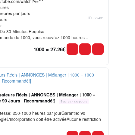
outube.com/watch?v=***
eures
heures par jours
ID - 27431
ours
e
 De 30 Minutes Requise
mmande de 1000, vous recevrez 1000 heures ..
1000 = 27.26€
isateurs Réels | ANNONCES | Mélanger | 1000 =
ie 90 Jours | Recommandé!]
Быстрая скорость
esse: 250-1000 heures par jourGarantie: 90
'incorporation doit être activéeAucune restriction