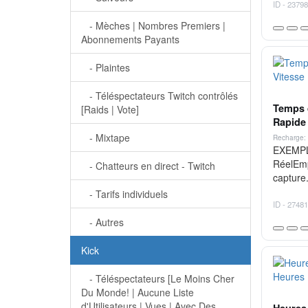
ID - 23798
- Mèches | Nombres Premiers |
Abonnements Payants
- Plaintes
- Téléspectateurs Twitch contrôlés
Temps d
[Raids | Vote]
Rapide 
- Mixtape
Recharge: 
EXEMPLE
RéelEmp
- Chatteurs en direct - Twitch
capture.
- Tarifs individuels
ID - 27481
- Autres
Kick
- Téléspectateurs [Le Moins Cher
Du Monde! | Aucune Liste
d'Utilisateurs | Vues | Avec Des