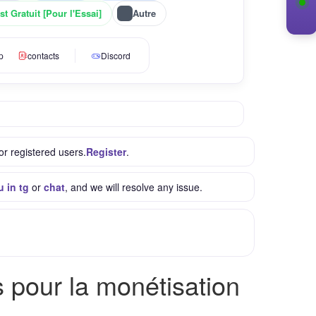
t Gratuit [Pour l'Essai]
Autre
p
contacts
Discord
or registered users.
Register
.
u in tg
or
chat
, and we will resolve any issue.
pour la monétisation