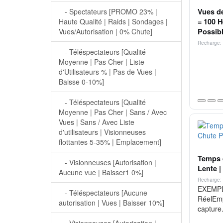
Vues de
- Spectateurs [PROMO 23% |
= 100 H
Haute Qualité | Raids | Sondages |
Possibl
Vues/Autorisation | 0% Chute]
Recharge: 
- Téléspectateurs [Qualité
Moyenne | Pas Cher | Liste
d'Utilisateurs % | Pas de Vues |
Baisse 0-10%]
- Téléspectateurs [Qualité
Moyenne | Pas Cher | Sans / Avec
Vues | Sans / Avec Liste
d'utilisateurs | Visionneuses
flottantes 5-35% | Emplacement]
Temps d
- Visionneuses [Autorisation |
Lente |
Aucune vue | Baisser1 0%]
Recharge: 
EXEMPLE
- Téléspectateurs [Aucune
RéelEmp
autorisation | Vues | Baisser 10%]
capture.
- Visionneuses [Autorisation |