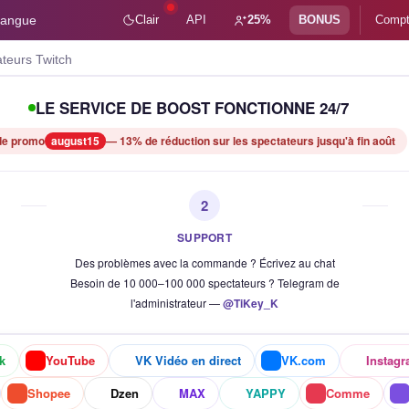
angue
Clair
API
25%
BONUS
Comp
LE SERVICE DE BOOST FONCTIONNE 24/7
e promo
august15
— 13% de réduction sur les spectateurs jusqu'à fin août
2
SUPPORT
Des problèmes avec la commande ? Écrivez au chat
Besoin de 10 000–100 000 spectateurs ? Telegram de
l'administrateur —
@TiKey_K
k
YouTube
VK Vidéo en direct
VK.com
Instag
Shopee
Dzen
MAX
YAPPY
Comme