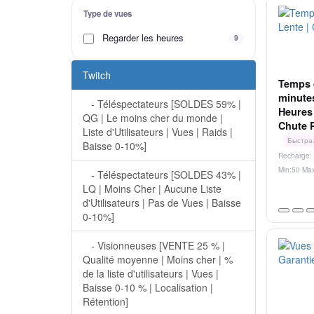
Type de vues
Regarder les heures
9
Twitch
Temps 
minutes
- Téléspectateurs [SOLDES 59% |
Heures 
QG | Le moins cher du monde |
Chute P
Liste d'Utilisateurs | Vues | Raids |
Быстра
Baisse 0-10%]
Recharge: 
Min:50 Ma
- Téléspectateurs [SOLDES 43% |
LQ | Moins Cher | Aucune Liste
d'Utilisateurs | Pas de Vues | Baisse
0-10%]
- Visionneuses [VENTE 25 % |
Qualité moyenne | Moins cher | %
de la liste d'utilisateurs | Vues |
Baisse 0-10 % | Localisation |
Rétention]