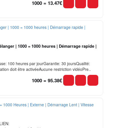
1000 = 13.47€
élanger | 1000 = 1000 heures | Démarrage rapide |
e: 100 heures par jourGarantie: 30 joursQualité:
tion doit être activéeAucune restriction vidéoPre..
1000 = 95.38€
LIEN: