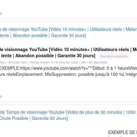
e visionnage YouTube [Vidéo 10 minutes+ | Utilisateurs réels | M
 lente | Abandon possible | Garantie 30 jours]
Быстрая скорость
Non | Annuler: Non | Temps moyen: 5-15 mins for 1000
| Min:100 Max:4000
EXEMPLE:https://www.youtube.com/watch?v=***Début: 0 à 1 heureVitess
eurs réelsEmplacement: MixSuppression: possible jusqu'à 100 %L'intégra
EXEMPLE DE 