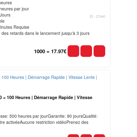
heures
heures par jour
 Jours
ID - 27440
ble
inutes Requise
ir des retards dans le lancement jusqu'à 3 jours
1000 = 17.97€
0 = 100 Heures | Démarrage Rapide | Vitesse
e: 500 heures par jourGarantie: 90 joursQualité:
re activéeAucune restriction vidéoPrenez des