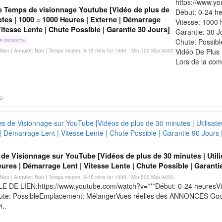
https://www.y
e Temps de visionnage Youtube [Vidéo de plus de
Début: 0-24 h
tes | 1000 = 1000 Heures | Externe | Démarrage
Vitesse: 1000 
Vitesse Lente | Chute Possible | Garantie 30 Jours]
Garantie: 30 J
я скорость
Chute: Possibl
Vidéo De Plus
Non | Annuler: Non | Temps moyen: 5-15 mins for 1000
| Min:100 Max:4000
Lors de la co
de Visionnage sur YouTube [Vidéos de plus de 30 minutes | Util
ures | Démarrage Lent | Vitesse Lente | Chute Possible | Garant
Non | Annuler: Non | Temps moyen: 5-15 mins for 1000
| Min:500 Max:4000
 DE LIEN:https://www.youtube.com/watch?v=***Début: 0-24 heuresVit
ute: PossibleEmplacement: MélangerVues réelles des ANNONCES GoogleL
i..