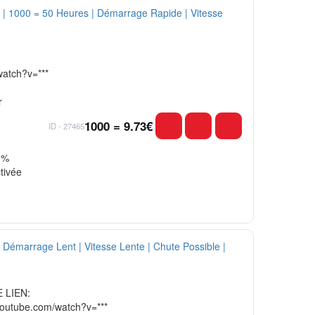
watch?v=***
r
1000 = 9.73€
ID - 27465
0%
ctivée
 LIEN:
youtube.com/watch?v=***