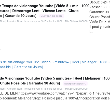
Début: 0-24 
 Temps de visionnage Youtube [Vidéo 5 + min | 1000
Vitesse: 500 
eures | Démarrage Lent | Vitesse Lente | Chute
Garantie: 90
e | Garantie 90 Jours]
Быстрая скорость
Chute: Possi
Vidéo De 5 M
Non | Annuler: Non | Temps moyen: 5-15 mins for 1000
| Min:50 Max:100000
Il peut y avo
L..
e Visionnage YouTube [Vidéo 5 minutes+ | Réel | Mélanger | 100
 Chute Possible | Garantie 90 Jours]
Быстрая скорость
Non | Annuler: Non | Temps moyen: 5-15 mins for 1000
| Min:50 Max:100000
 DE LIEN:https://www.youtube.com/watch?v=***Départ: 0-1 heureVitess
lacement: MélangerDrop: Possible jusqu'à 100%L'incorporation doit êt
.