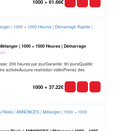
1000 = 61.66€
 Mélanger | 1000 = 1000 Heures | Démarrage
ость
e: 200 heures par jourGarantie: 90 joursQualité:
re activéeAucune restriction vidéoPrenez des
1000 = 37.22€