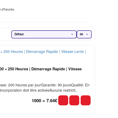
s d'heures.
00 = 250 Heures | Démarrage Rapide | Vitesse
e: 200 heures par jourGarantie: 90 joursQualité: En
corporation doit être activéeAucune restricti..
1000 = 7.64€