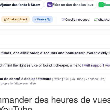
Ajouter des fonds à Steam
Faire un don dans les jeux
Boos
Chat en direct
News Tg
Question-réponse
WhatsAp
 funds, one-click order, discounts and bonuses
are available only f
idn't find the right service or found it cheaper, write to
I will support yo
u de contrôle des spectateurs
[Twitch | Kick | YouTube | VK Video Live]
 propre forfait personnalisé
mander des heures de vues 
 YouTube