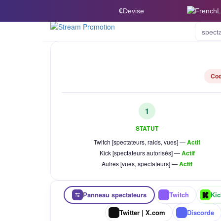
€
Devise
L
spect
Cod
1
STATUT
Twitch [spectateurs, raids, vues] —
Actif
Kick [spectateurs autorisés] —
Actif
Autres [vues, spectateurs] —
Actif
Panneau spectateurs
Twitch
Kic
Twitter | X.com
Discorde