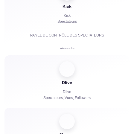
Bots de chat
Kick
Kick
Spectateurs
PANEL DE CONTRÔLE DES SPECTATEURS
Abonnés
Abonnements Payants | KICKs | Comptes
Vues
Dlive
Bots de chat
Dlive
Spectateurs, Vues, Followers