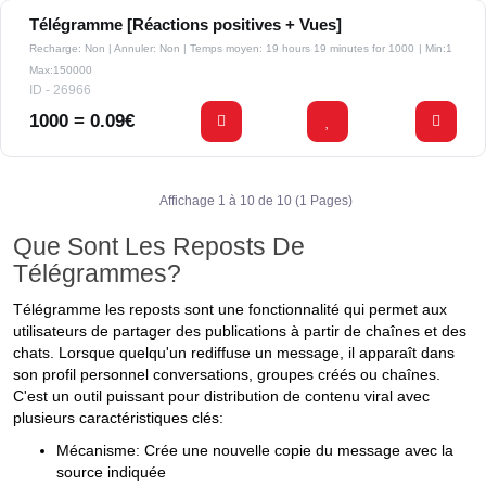
Télégramme [Réactions positives + Vues]
Recharge: Non | Annuler: Non | Temps moyen: 19 hours 19 minutes for 1000
| Min:1
Max:150000
ID - 26966
1000 = 0.09€
Affichage 1 à 10 de 10 (1 Pages)
Que Sont Les Reposts De
Télégrammes?
Télégramme les reposts sont une fonctionnalité qui permet aux
utilisateurs de partager des publications à partir de chaînes et des
chats. Lorsque quelqu'un rediffuse un message, il apparaît dans
son profil personnel conversations, groupes créés ou chaînes.
C'est un outil puissant pour distribution de contenu viral avec
plusieurs caractéristiques clés:
Mécanisme: Crée une nouvelle copie du message avec la
source indiquée