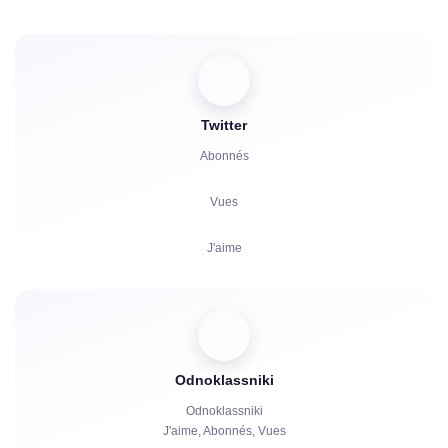
Spectateurs
Réactions
Twitter
Commentaires
Abonnés
Partages
Vues
Réclamations
J'aime
Heures de Visionnage
Commentaires
Spectateurs
Odnoklassniki
Partages
Odnoklassniki
J'aime, Abonnés, Vues
Heures de Visionnage