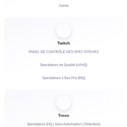
J'aime
Vues
Abonnés
Twitch
Heures de Visionnage pour YouTube
PANEL DE CONTRÔLE DES SPECTATEURS
Partages
Spectateurs de Qualité [uVHQ]
Commentaires
Spectateurs à Bas Prix [MQ]
Réclamations
Vues
Followers
Trovo
Bits | Abonnements Payants | Primes
Spectateurs [HQ | Sans Autorisation | Rétention]
Bots de chat