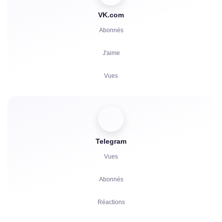
VK.com
Abonnés
J'aime
Vues
Commentaires
Votes
Telegram
Écoutes
Vues
Réclamations
Abonnés
Réactions