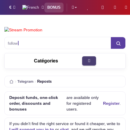
€
BONUS
followers Twitch
Catégories
Telegram
Reposts
Deposit funds, one-click
are available only
order, discounts and
for registered
Register
.
bonuses
users.
If you didn't find the right service or found it cheaper, write to
I will support you in tg
or
chat
, and we will resolve any