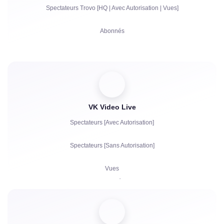
Spectateurs Trovo [HQ | Avec Autorisation | Vues]
Communication en Direct dans le Chat
Abonnés
Réclamations
Vues
Autorisation de Compte dans le Chat
VK Video Live
Spectateurs [Avec Autorisation]
Spectateurs [Sans Autorisation]
Vues
Abonnés
J'aime