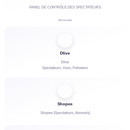
PANEL DE CONTRÔLE DES SPECTATEURS
Abonnés
Abonnements Payants | KICKs | Comptes
Vues
Dlive
Bots de chat
Dlive
Spectateurs, Vues, Followers
Shopee
Shopee [Spectateurs, Abonnés]