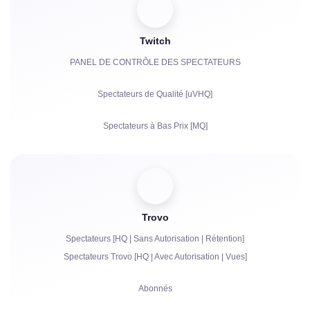
Abonnés
Twitch
Heures de Visionnage pour YouTube
PANEL DE CONTRÔLE DES SPECTATEURS
Partages
Spectateurs de Qualité [uVHQ]
Commentaires
Spectateurs à Bas Prix [MQ]
Réclamations
Vues
Followers
Trovo
Bits | Abonnements Payants | Primes
Spectateurs [HQ | Sans Autorisation | Rétention]
Bots de chat
Spectateurs Trovo [HQ | Avec Autorisation | Vues]
Communication en Direct dans le Chat
Abonnés
Réclamations