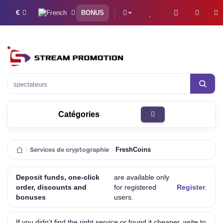
€
BONUS
Catégories
Services de cryptographie
FreshCoins
Deposit funds, one-click
are available only
order, discounts and
for registered
Register
.
bonuses
users.
If you didn't find the right service or found it cheaper, write to