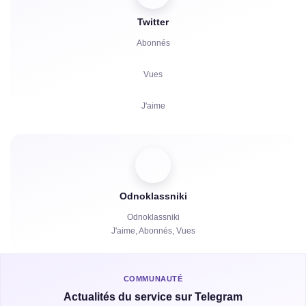
Twitter
Commentaires
Abonnés
Partages
Vues
Réclamations
J'aime
Heures de Visionnage
Commentaires
Spectateurs
Odnoklassniki
Partages
Odnoklassniki
J'aime, Abonnés, Vues
Heures de Visionnage
COMMUNAUTÉ
Actualités du service sur Telegram