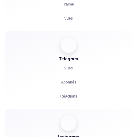
J'aime
Vues
Commentaires
Votes
Telegram
Écoutes
Vues
Réclamations
Abonnés
Réactions
Parrainages
Boosts
Instagram