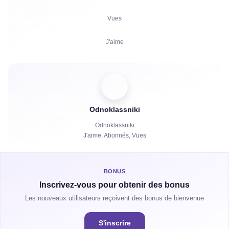
Partages
Vues
Réclamations
J'aime
Heures de Visionnage
Commentaires
Spectateurs
Odnoklassniki
Partages
Odnoklassniki
J'aime, Abonnés, Vues
Heures de Visionnage
BONUS
Inscrivez-vous pour obtenir des bonus
Les nouveaux utilisateurs reçoivent des bonus de bienvenue
S'inscrire