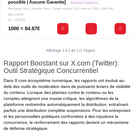
possible | Aucune Garantie]
Быстрая скорость
Recharge: Non | Annuler: Non | Temps moyen: 5-15 mins for 1000
| Min:100
Max:15000
ID - 29066
1000 = 64.67€
Affichage 1 à 1 de 1 (1 Pages)
Rapport Boostant sur X.com (Twitter):
Outil Stratégique Concurrentiel
Dans X.com écosystème numérique, les rapports ont évolué au-
delà des outils de modération dans de puissants leviers de visibilité
du contenu. Lorsque des plaintes contre le contenu ou les
comptes atteignent une masse critique, les algorithmes de la
plateforme restreindre automatiquement la distribution, entraînant
parfois une distribution complète suspensions. Pour les entreprises
et les personnalités publiques confrontées à des injustices la
concurrence, le renforcement des rapports devient un mécanisme
de défense stratégique.