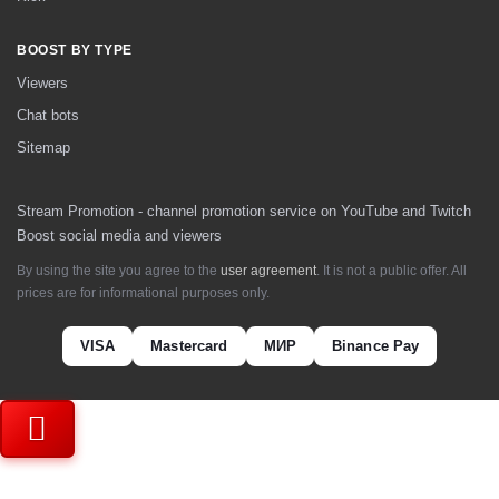
BOOST BY TYPE
Viewers
Chat bots
Sitemap
Stream Promotion - channel promotion service on YouTube and Twitch
Boost social media and viewers
By using the site you agree to the
user agreement
. It is not a public offer. All
prices are for informational purposes only.
VISA
Mastercard
МИР
Binance Pay