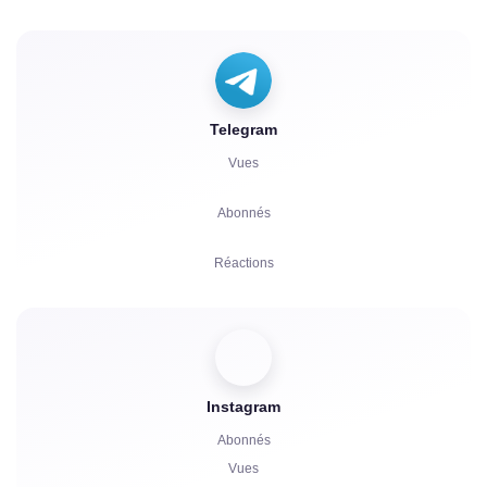
Commentaires
Votes
Telegram
Écoutes
Vues
Réclamations
Abonnés
Réactions
Parrainages
Boosts
Instagram
Lancement du Bot
Abonnés
Commentaires
Vues