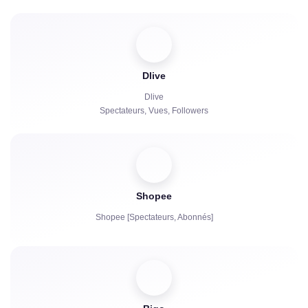
Abonnements Payants | KICKs | Comptes
Vues
Dlive
Bots de chat
Dlive
Spectateurs, Vues, Followers
Shopee
Shopee [Spectateurs, Abonnés]