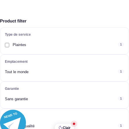
Product filter
Type de service
Plaintes
1
Emplacement
Tout le monde
1
Garantie
Sans garantie
1
NEWS TG
Spécificités
Haute qualité
1
Clair