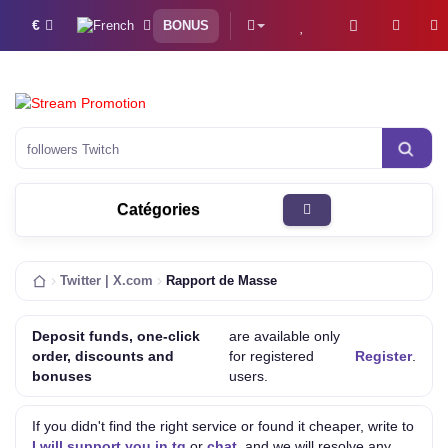
€
BONUS
Catégories
Twitter | X.com
Rapport de Masse
Deposit funds, one-click
are available only
order, discounts and
for registered
Register
.
bonuses
users.
If you didn't find the right service or found it cheaper, write to
I will support you in tg
or
chat
, and we will resolve any