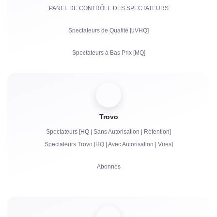
PANEL DE CONTRÔLE DES SPECTATEURS
Partages
Spectateurs de Qualité [uVHQ]
Commentaires
Spectateurs à Bas Prix [MQ]
Réclamations
Vues
Followers
Trovo
Bits | Abonnements Payants | Primes
Spectateurs [HQ | Sans Autorisation | Rétention]
Bots de chat
Spectateurs Trovo [HQ | Avec Autorisation | Vues]
Communication en Direct dans le Chat
Abonnés
Réclamations
Vues
Autorisation de Compte dans le Chat