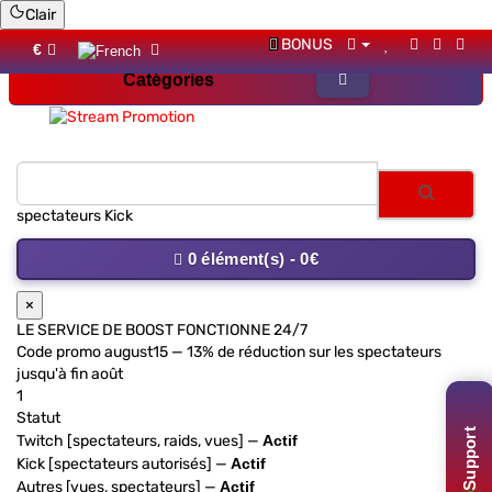
Clair
BONUS
€
Catégories
spectateur
0 élément(s) - 0€
×
LE SERVICE DE BOOST FONCTIONNE 24/7
Code promo
august15
— 13% de réduction sur les spectateurs
jusqu'à fin août
1
Statut
Support
Twitch [spectateurs, raids, vues] —
Actif
Kick [spectateurs autorisés] —
Actif
Autres [vues, spectateurs] —
Actif