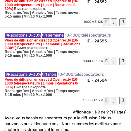
Vues de diffusion en direct d'Openrec.tv [10-
ID - 24582
1000 téléspectateurs | 1 jour | Radiations 0-
30%]
Быстрая скорость
Recharge: Yes | Annuler: Yes | Temps moyen:
5-15 mins
| Min:10 Max:1000
1000 = 5.12€
Radiations 0-30%
1 semaine
10-1000 téléspectateurs
Vues de diffusion en direct d'Openrec.tv [10-
ID - 24583
1000 téléspectateurs | 1 semaine | Radiations
0-30%]
Быстрая скорость
Recharge: Yes | Annuler: Yes | Temps moyen:
5-15 mins
| Min:10 Max:1000
1000 = 21.5€
Radiations 0-30%
1 mois
10-1000 téléspectateurs
Vues de diffusion en direct d'Openrec.tv [10-
ID - 24584
1000 téléspectateurs | 1 mois | Radiations 0-
30%]
Быстрая скорость
Recharge: Yes | Annuler: Yes | Temps moyen:
5-15 mins
| Min:10 Max:1000
1000 = 81.9€
Affichage 1 à 9 de 9 (1 Pages)
Avez-vous besoin de spectateurs pour la diffusion ? Nous
pouvons vous aider avec cela. Nous sommes les meilleurs pour
soutenir les streamers et leurs flux.