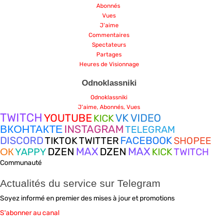
Abonnés
Vues
J'aime
Commentaires
Spectateurs
Partages
Heures de Visionnage
Odnoklassniki
Odnoklassniki
J'aime, Abonnés, Vues
TWITCH
YOUTUBE
VK VIDEO
KICK
ВКОНТАКТЕ
INSTAGRAM
TELEGRAM
DISCORD
FACEBOOK
TIKTOK
TWITTER
SHOPEE
MAX
MAX
ОК
DZEN
DZEN
YAPPY
KICK
TWITCH
Communauté
Actualités du service sur Telegram
Soyez informé en premier des mises à jour et promotions
S'abonner au canal