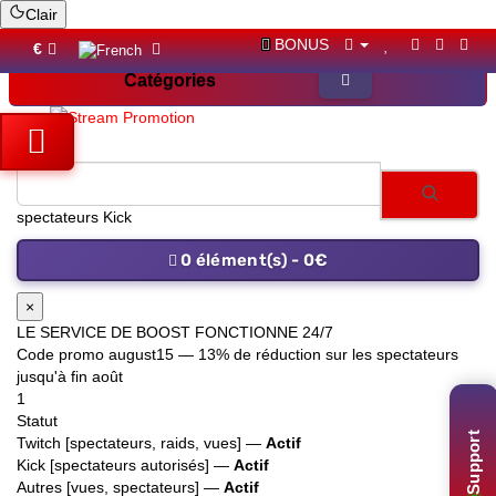
Clair
BONUS
€
Catégories
spectateurs Kick
0 élément(s) - 0€
×
LE SERVICE DE BOOST FONCTIONNE 24/7
Code promo
august15
— 13% de réduction sur les spectateurs
jusqu'à fin août
1
Statut
Support
Twitch [spectateurs, raids, vues] —
Actif
Kick [spectateurs autorisés] —
Actif
Autres [vues, spectateurs] —
Actif