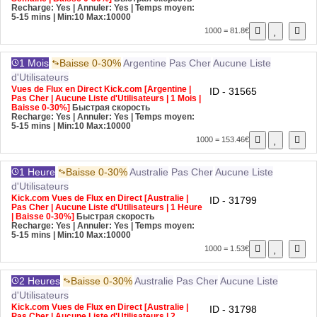
Recharge: Yes | Annuler: Yes | Temps moyen:
5-15 mins
| Min:10 Max:10000
1000 = 81.8€
1 Mois
Baisse 0-30%
Argentine
Pas Cher
Aucune Liste
d'Utilisateurs
Vues de Flux en Direct Kick.com [Argentine |
ID - 31565
Pas Cher | Aucune Liste d'Utilisateurs | 1 Mois |
Baisse 0-30%]
Быстрая скорость
Recharge: Yes | Annuler: Yes | Temps moyen:
5-15 mins
| Min:10 Max:10000
1000 = 153.46€
1 Heure
Baisse 0-30%
Australie
Pas Cher
Aucune Liste
d'Utilisateurs
Kick.com Vues de Flux en Direct [Australie |
ID - 31799
Pas Cher | Aucune Liste d'Utilisateurs | 1 Heure
| Baisse 0-30%]
Быстрая скорость
Recharge: Yes | Annuler: Yes | Temps moyen:
5-15 mins
| Min:10 Max:10000
1000 = 1.53€
2 Heures
Baisse 0-30%
Australie
Pas Cher
Aucune Liste
d'Utilisateurs
Kick.com Vues de Flux en Direct [Australie |
ID - 31798
Pas Cher | Aucune Liste d'Utilisateurs | 2