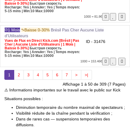
Baisse 0-30%]
Быстрая скорость
Recharge: Yes | Annuler: Yes | Temps moyen:
5-15 mins
| Min:10 Max:10000
1000 = 81.8€
1 Mois
Baisse 0-30%
Brésil
Pas Cher
Aucune Liste
d'Utilisateurs
Vues de Flux en Direct Kick.com [Brésil | Pas
ID - 31476
Cher | Aucune Liste d'Utilisateurs | 1 Mois |
Baisse 0-30%]
Быстрая скорость
Recharge: Yes | Annuler: Yes | Temps moyen:
5-15 mins
| Min:10 Max:10000
1000 = 153.46€
1
2
3
4
5
6
7
>
>|
Affichage 1 à 50 de 309 (7 Pages)
⚠️ Informations importantes sur le travail avec le public sur Kick
Situations possibles :
Diminution temporaire du nombre maximal de spectateurs ;
Visibilité réduite de la chaîne pendant la vérification ;
Dans de rares cas — suspensions temporaires des
diffusions.