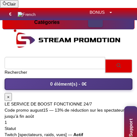
Clair
BONUS
€
Catégories
Rechercher
0 élément(s) - 0€
×
LE SERVICE DE BOOST FONCTIONNE 24/7
Code promo
august15
— 13% de réduction sur les spectateurs
jusqu'à fin août
Support
1
Statut
Twitch [spectateurs, raids, vues] —
Actif