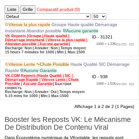
Liste
Grille
Comparatif produit (0)
Vitesse la plus rapide
Groupe
Haute qualité
Démarrage
instantané
Abandon possible
Aucune garantie
VK Reposts [Groupe | Haute qualité |
ID - 31321
Démarrage instantané | Vitesse la plus rapide |
Abandon possible | Aucune garantie]
1000 = 1.23€
Recharge: Non | Annuler: Non | Temps moyen:
15 hours 7 minutes for 1000
| Min:1 Max:1500
Vitesse Lente
Chute Possible
Haute Qualité
SIC
Démarrage
Rapide
Aucune Garantie
VK.COM Reposts [Haute Qualité | SIC |
ID - 938
Démarrage Rapide | Vitesse Lente | Chute
Possible | Aucune Garantie]
Быстрая
1000 = 1.01€
скорость
Recharge: Non | Annuler: Oui | Temps moyen:
5-15 mins for 1000
| Min:1 Max:1500
Affichage 1 à 2 de 2 (1 Pages)
Booster les Reposts VK: Le Mécanisme
De Distribution De Contenu Viral
Dans Écosystème numérique de VKontakte, les reposts sont