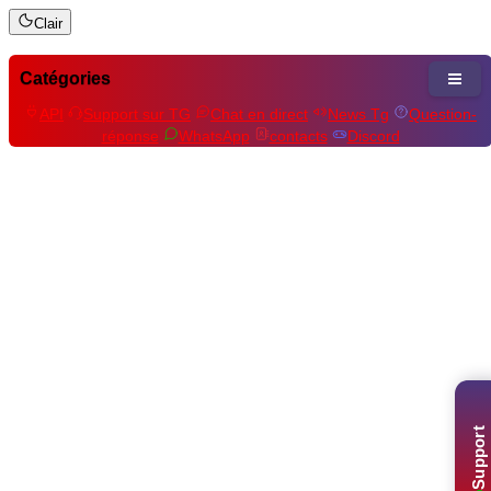
Clair
Catégories
API
Support sur TG
Chat en direct
News Tg
Question-
réponse
WhatsApp
contacts
Discord
Support