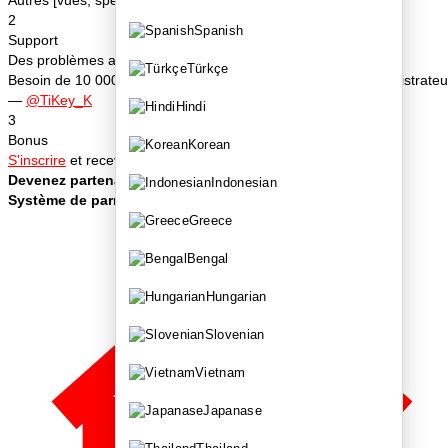
2
Spanish
Support
Des problèmes avec la commande ? Écrivez au chat
Türkçe
Besoin de 10 000–100 000 spectateurs ? Telegram de l'administrateu
—
@TiKey_K
Hindi
3
Bonus
Korean
S'inscrire
et recevoir des bonus
Devenez partenaire du service
—
lien
Indonesian
Système de parrainage
—
lien
Greece
Bengal
Hungarian
Slovenian
Vietnam
Japanase