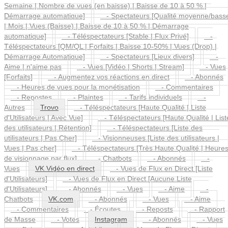
Semaine | Nombre de vues (en baisse) | Baisse de 10 à 50 % |
Démarrage automatique]
- Spectateurs [Qualité moyenne/bass
| Mois | Vues (Baisse) | Baisse de 10 à 50 % | Démarrage
automatique]
- Téléspectateurs [Stable | Flux Privé]
-
Téléspectateurs [QM/QL | Forfaits | Baisse 10-50% | Vues (Drop) |
Démarrage Automatique]
- Spectateurs [Lieux divers]
-
Aime | n'aime pas
- Vues [Vidéo | Shorts | Stream]
- Vues
[Forfaits]
- Augmentez vos réactions en direct
- Abonnés
- Heures de vues pour la monétisation
- Commentaires
- Repostes
- Plaintes
- Tarifs individuels
-
Autres
Trovo
- Téléspectateurs [Haute Qualité | Liste
d'Utilisateurs | Avec Vue]
- Téléspectateurs [Haute Qualité | List
des utilisateurs | Rétention]
- Téléspectateurs [Liste des
utilisateurs | Pas Cher]
- Visionneuses [Liste des utilisateurs |
Vues | Pas cher]
- Téléspectateurs [Très Haute Qualité | Heure
de visionnage par flux]
- Chatbots
- Abonnés
-
Vues
VK Vidéo en direct
- Vues de Flux en Direct [Liste
d'Utilisateurs]
- Vues de Flux en Direct [Aucune Liste
d'Utilisateurs]
- Abonnés
- Vues
- Aime
-
Chatbots
VK.com
- Abonnés
- Vues
- Aime
- Commentaires
- Écoutes
- Reposts
- Rapport
de Masse
- Votes
Instagram
- Abonnés
- Vues