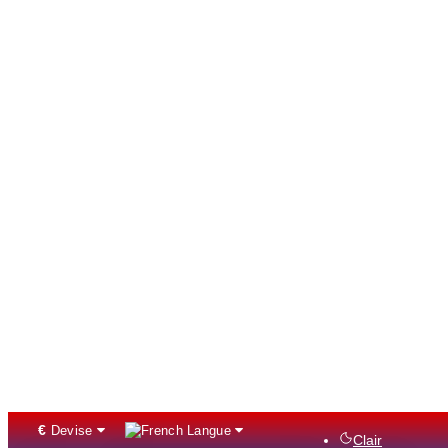
€
Devise
Langue
Clair