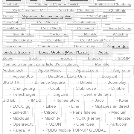
Chatbots
- Chatbots IA pour Twitch
- Botter les Chatbots
- Kick Chatbots IA
- YouTube Chatbots
- Chatbots
Trovo
Services de cryptographie
- CNTOKEN
-
CoinAlpha
- CoinGecko
- Coinhunters
-
CoinMooner
- CoinsGods
- Coinvote
- FreshCoins
- GemFinder
- NFTsniper
- Rarible
- Watcher
- BlockFolio
- CoinHunt
- CoinMarketCap
-
Coinscope
- CoinSniper
- Dexscreener
Ajouter des
fonds à Steam
Boost Gratuit [Pour l'Essai]
Autre
-
Zoom
- Spotify
- Threads
- Bluesky
- SOOP
[Temporairement sans liste d'utilisateurs]
- Rumble
-
Audiomack
- Apple Music
- Aparat.com
- Anghami
- Voyeur365
- BeatPort, États-Unis
- Booyah!
-
BIGO TV
- Binance Square
- Bilibilé
- Boomplay
- Change.org
- Coub
- Clubhouse
- Dribble
- Télécharger
- TtingLive
- Centre de fans
-
GitHub
- IMDB
- Itunes Store
- Jaco
- Kwai
- LOCO.gg
- Likee
- Line
- Mixtapes en direct
- LinkedIn
- Citron8
- Fans fidèles
- Medium
- Mixcloud
- Mixch.tv
- NOIX [Fermé]
- Napster
- Openrec.tv
- OZON
- OpenSea
- Parti.com
- PandaTV
- PUBG Mobile TOP-UP GLOBAL
-