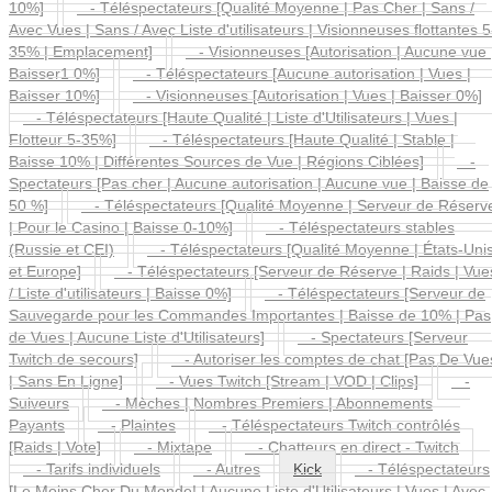
10%]
- Téléspectateurs [Qualité Moyenne | Pas Cher | Sans /
Avec Vues | Sans / Avec Liste d'utilisateurs | Visionneuses flottantes 5
35% | Emplacement]
- Visionneuses [Autorisation | Aucune vue 
Baisser1 0%]
- Téléspectateurs [Aucune autorisation | Vues |
Baisser 10%]
- Visionneuses [Autorisation | Vues | Baisser 0%]
- Téléspectateurs [Haute Qualité | Liste d'Utilisateurs | Vues |
Flotteur 5-35%]
- Téléspectateurs [Haute Qualité | Stable |
Baisse 10% | Différentes Sources de Vue | Régions Ciblées]
-
Spectateurs [Pas cher | Aucune autorisation | Aucune vue | Baisse de
50 %]
- Téléspectateurs [Qualité Moyenne | Serveur de Réserv
| Pour le Casino | Baisse 0-10%]
- Téléspectateurs stables
(Russie et CEI)
- Téléspectateurs [Qualité Moyenne | États-Uni
et Europe]
- Téléspectateurs [Serveur de Réserve | Raids | Vue
/ Liste d'utilisateurs | Baisse 0%]
- Téléspectateurs [Serveur de
Sauvegarde pour les Commandes Importantes | Baisse de 10% | Pas
de Vues | Aucune Liste d'Utilisateurs]
- Spectateurs [Serveur
Twitch de secours]
- Autoriser les comptes de chat [Pas De Vue
| Sans En Ligne]
- Vues Twitch [Stream | VOD | Clips]
-
Suiveurs
- Mèches | Nombres Premiers | Abonnements
Payants
- Plaintes
- Téléspectateurs Twitch contrôlés
[Raids | Vote]
- Mixtape
- Chatteurs en direct - Twitch
- Tarifs individuels
- Autres
Kick
- Téléspectateurs
[Le Moins Cher Du Monde! | Aucune Liste d'Utilisateurs | Vues | Avec