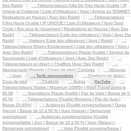
Des Raids]
- Téléspectateurs [Ulta De Très Haute Qualité | IP
Unique et Coûteuse | Liste d'Utilisateurs | Vues | Amène au SOMMET 
Réalisations en Hausse | Avec Des Raids]
- Téléspectateurs
[Ultra Haute Qualité | IP UNIQUE | Liste d'Utilisateurs | Vues Sans
Chute | Bon pour le classement | Réalisations en Hausse | Avec Des
Raids]
- Téléspectateurs [Liste des utilisateurs | Vues | Avec De
Raids]
- Visiteurs [Liste des utilisateurs | Vues | Raids]
-
Téléspectateurs [Divers Emplacement | Liste des utilisateurs | Vues |
Avec Des Raids]
- Téléspectateurs [Haute Qualité | Serveur de
Sauvegarde | Liste d'Utilisateurs | Vues | Avec Des Raids]
-
Téléspectateurs en direct + ChatBots [Avec Des Raids]
-
Abonnements Payants | Coups de pied | Comptes
- Abonnés
- Vues
- Tarifs personnalisés
- Chatteurs en direct -
Coup de pied
- Chatbots
- Autres
YouTube
-
Téléspectateurs [Stable | Maximum 10000+ | Réel] Travail après le
06.08
- Spectateurs [Haute Qualité | Pas de Vues | Baisse de 0
40 %]
- Téléspectateurs [Qualité Moyenne | Pas de Vues |
Baisse 10-40%]
- Audiences [Qualité moyenne/basse | Durée
(heure) | Baisse de 10 à 50 % | Vues (baisse) | Démarrage
automatique]
- Audiences supplémentaires [Qualité
moyenne/faible | Jour | Baisse de 10 à 50 % | Vues (Baisse) |
Démarrage automatique]
- Vues [Qualité moyenne/basse |