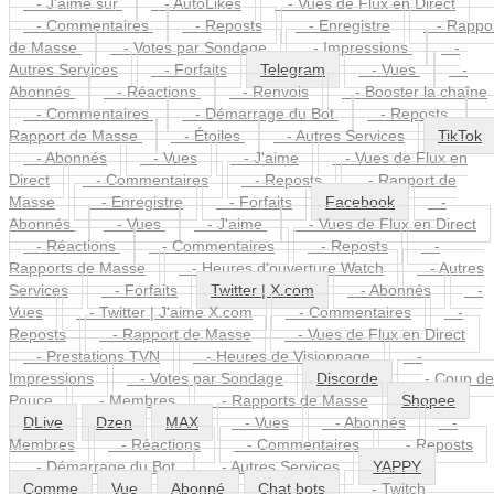
- J'aime sur
- AutoLikes
- Vues de Flux en Direct
- Commentaires
- Reposts
- Enregistre
- Rappor
de Masse
- Votes par Sondage
- Impressions
-
Autres Services
- Forfaits
Telegram
- Vues
-
Abonnés
- Réactions
- Renvois
- Booster la chaîne
- Commentaires
- Démarrage du Bot
- Reposts
Rapport de Masse
- Étoiles
- Autres Services
TikTok
- Abonnés
- Vues
- J'aime
- Vues de Flux en
Direct
- Commentaires
- Reposts
- Rapport de
Masse
- Enregistre
- Forfaits
Facebook
-
Abonnés
- Vues
- J'aime
- Vues de Flux en Direct
- Réactions
- Commentaires
- Reposts
-
Rapports de Masse
- Heures d'ouverture Watch
- Autres
Services
- Forfaits
Twitter | X.com
- Abonnés
-
Vues
- Twitter | J'aime X.com
- Commentaires
-
Reposts
- Rapport de Masse
- Vues de Flux en Direct
- Prestations TVN
- Heures de Visionnage
-
Impressions
- Votes par Sondage
Discorde
- Coup de
Pouce
- Membres
- Rapports de Masse
Shopee
DLive
Dzen
MAX
- Vues
- Abonnés
-
Membres
- Réactions
- Commentaires
- Reposts
- Démarrage du Bot
- Autres Services
YAPPY
Comme
Vue
Abonné
Chat bots
- Twitch