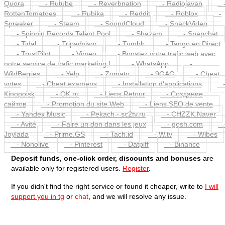
Quora
- Rutube
- Reverbnation
- Radiojavan
RottenTomatoes
- Rubika
- Reddit
- Roblox
-
Spreaker
- Steam
- SoundCloud
- SnackVideo
- Spinnin Records Talent Pool
- Shazam
- Snapchat
- Tidal
- Tripadvisor
- Tumblr
- Tango en Direct
- TrustPilot
- Vimeo
- Boostez votre trafic web avec
notre service de trafic marketing !
- WhatsApp
-
WildBerries
- Yelp
- Zomato
- 9GAG
- Cheat
votes
- Cheat examens
- Installation d'applications
Kinopoisk
- OK.ru
- Liens Retour
- Создание
сайтов
- Promotion du site Web
- Liens SEO de vente
- Yandex Music
- Pekach - sc2tv.ru
- CHZZK.Naver
- Avité
- Faire un don dans les jeux
- gosh.com
Joylada
- Prime.GS
- Tach.id
- W.tv
- Wibes
- Nonolive
- Pinterest
- Datpiff
- Binance
Deposit funds, one-click order, discounts and bonuses
are
available only for registered users.
Register
.
If you didn't find the right service or found it cheaper, write to
I will
support you in tg
or
chat
, and we will resolve any issue.